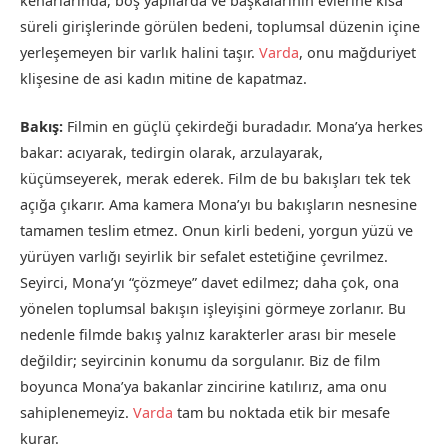
kenarlarında, boş yapılarda ve başkalarının evlerine kısa
süreli girişlerinde görülen bedeni, toplumsal düzenin içine
yerleşemeyen bir varlık halini taşır.
Varda
, onu mağduriyet
klişesine de asi kadın mitine de kapatmaz.
Bakış:
Filmin en güçlü çekirdeği buradadır. Mona’ya herkes
bakar: acıyarak, tedirgin olarak, arzulayarak,
küçümseyerek, merak ederek. Film de bu bakışları tek tek
açığa çıkarır. Ama kamera Mona’yı bu bakışların nesnesine
tamamen teslim etmez. Onun kirli bedeni, yorgun yüzü ve
yürüyen varlığı seyirlik bir sefalet estetiğine çevrilmez.
Seyirci, Mona’yı “çözmeye” davet edilmez; daha çok, ona
yönelen toplumsal bakışın işleyişini görmeye zorlanır. Bu
nedenle filmde bakış yalnız karakterler arası bir mesele
değildir; seyircinin konumu da sorgulanır. Biz de film
boyunca Mona’ya bakanlar zincirine katılırız, ama onu
sahiplenemeyiz.
Varda
tam bu noktada etik bir mesafe
kurar.