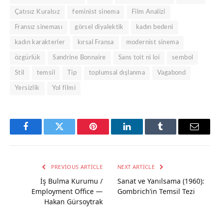
Çatısız Kuralsız
feminist sinema
Film Analizi
Fransız sineması
görsel diyalektik
kadın bedeni
kadın karakterler
kırsal Fransa
modernist sinema
özgürlük
Sandrine Bonnaire
Sans toit ni loi
sembol
Stil
temsil
Tip
toplumsal dışlanma
Vagabond
Yersizlik
Yol filmi
Facebook
Twitter
Pinterest
LinkedIn
Tumblr
Email
PREVIOUS ARTICLE
NEXT ARTICLE
İş Bulma Kurumu /
Sanat ve Yanılsama (1960):
Employment Office —
Gombrich’in Temsil Tezi
Hakan Gürsoytrak