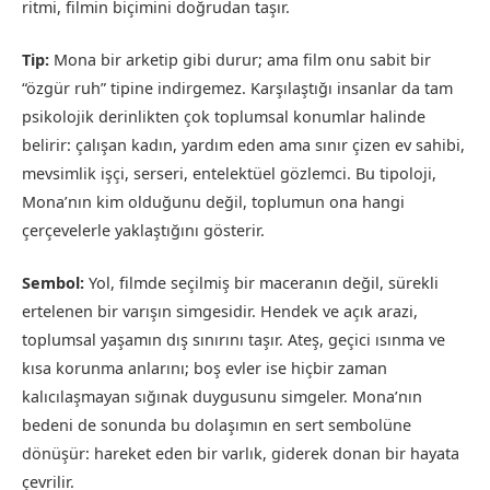
ritmi, filmin biçimini doğrudan taşır.
Tip:
Mona bir arketip gibi durur; ama film onu sabit bir
“özgür ruh” tipine indirgemez. Karşılaştığı insanlar da tam
psikolojik derinlikten çok toplumsal konumlar halinde
belirir: çalışan kadın, yardım eden ama sınır çizen ev sahibi,
mevsimlik işçi, serseri, entelektüel gözlemci. Bu tipoloji,
Mona’nın kim olduğunu değil, toplumun ona hangi
çerçevelerle yaklaştığını gösterir.
Sembol:
Yol, filmde seçilmiş bir maceranın değil, sürekli
ertelenen bir varışın simgesidir. Hendek ve açık arazi,
toplumsal yaşamın dış sınırını taşır. Ateş, geçici ısınma ve
kısa korunma anlarını; boş evler ise hiçbir zaman
kalıcılaşmayan sığınak duygusunu simgeler. Mona’nın
bedeni de sonunda bu dolaşımın en sert sembolüne
dönüşür: hareket eden bir varlık, giderek donan bir hayata
çevrilir.