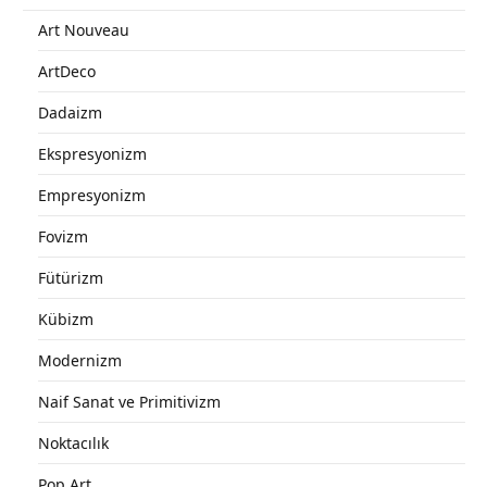
Art Nouveau
ArtDeco
Dadaizm
Ekspresyonizm
Empresyonizm
Fovizm
Fütürizm
Kübizm
Modernizm
Naif Sanat ve Primitivizm
Noktacılık
Pop Art