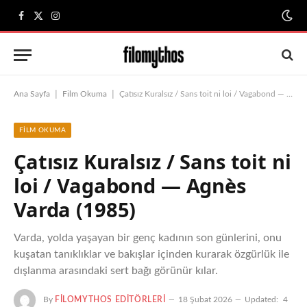
Facebook
X
Instagram
(Twitter)
|
|
Ana Sayfa
Film Okuma
Çatısız Kuralsız / Sans toit ni loi / Vagabond — Agnès Varda (1985)
FILM OKUMA
Çatısız Kuralsız / Sans toit ni
loi / Vagabond — Agnès
Varda (1985)
Varda, yolda yaşayan bir genç kadının son günlerini, onu
kuşatan tanıklıklar ve bakışlar içinden kurarak özgürlük ile
dışlanma arasındaki sert bağı görünür kılar.
By
FILOMYTHOS EDITÖRLERI
18 Şubat 2026
Updated:
4