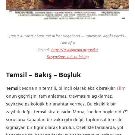
Çatısız Kuralsız / Sans toit ni loi / Vagabond
— Yönetmen: Agnès Varda –
Film Afişi
Kaynak:
https://tr.wikipedia.org/wiki/
Dosya:Sans_toit_ni_loi.jpg
Temsil – Bakış – Boşluk
Temsil:
Mona’nın temsili, bilinçli olarak eksik bırakılır.
Film
onun geçmişini tam anlatmaz, travmasını açıklamaz,
seyirciye psikolojik bir anahtar vermez. Bu eksiklik bir
zayıflık değil, temsil stratejisidir. Mona, “neden böyle oldu?”
sorusuna kapatılan bir vaka gibi değil, toplumsal temsile
sığmayan bir figür olarak kurulur. Özellikle tarlalarda, yol