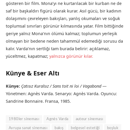
gösteren bir film. Mona’yı ne kurtarılacak bir kurban ne de
saf bir başkaldırı figürü olarak kurar. Asıl gücü, bir kadının
dolaşımını çevreleyen bakışları, yanlış okumaları ve soğuk
toplumsal sınırları görünür kılmasında yatar. Film bittiğinde
geriye yalnız Mona’nın ölümü kalmaz; toplumun yerleşik
olmayan bir bedene neden tahammül edemediği sorusu da
kalır. Varda’nın sertliği tam burada belirir: açıklamaz,
yüceltmez, kapatmaz;
yalnızca görünür kılar.
Künye & Eser Altı
Künye:
Çatısız Kuralsız / Sans toit ni loi / Vagabond
—
Yönetmen: Agnès Varda. Senaryo: Agnès Varda. Oyuncu:
Sandrine Bonnaire. Fransa, 1985.
1980ler sineması
Agnès Varda
auteur sineması
Avrupa sanat sineması
bakış
belgesel estetiği
boşluk