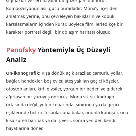
sığınaklar ve sert havalar bu güzergâhı doldurur.
Kompozisyonun asıl gücü buradadır: Mona’yı içeriden
anlatmak yerine, onu çevreleyen bakışların ve kopuk
karşılaşmaların içinden kurar. Böylece film ilerledikçe bir
karakter portresi değil, bir dolaşım haritası oluşur.
Panofsky
Yöntemiyle Üç Düzeyli
Analiz
Ön-ikonografik:
Kışa dönük açık araziler, çamurlu yollar,
bağlar, hendekler, boş evler, ateş yakılan geçici köşeler,
otostop anları, kirli giysiler, yorgun bir beden ve giderek
ağırlaşan bir yürüyüş görürüz. Mona sık sık kadrajın
ortasında değil, yolun kenarında, sınırında ya da geçici
eşiklerinde belirir. İnsanlar ona bakar, onunla konuşur, ona
kısa süreli barınak ya da iş verir, sonra yeniden kendi
hayatlarına döner.