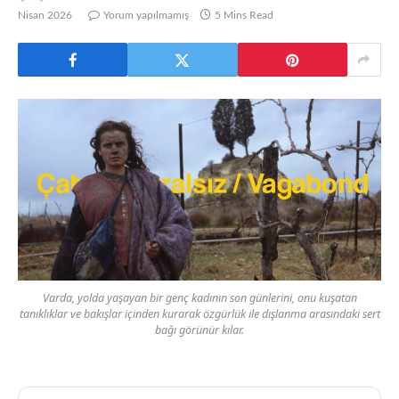
Nisan 2026
Yorum yapılmamış
5 Mins Read
Varda, yolda yaşayan bir genç kadının son günlerini, onu kuşatan
tanıklıklar ve bakışlar içinden kurarak özgürlük ile dışlanma arasındaki sert
bağı görünür kılar.