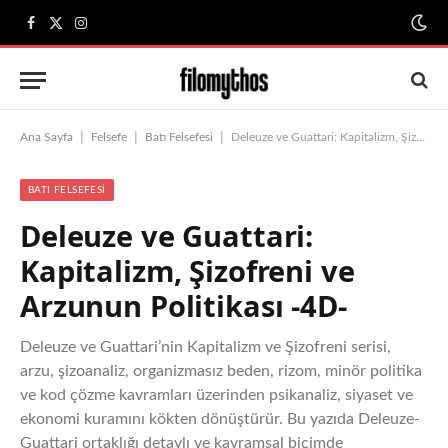
Facebook
X
Instagram
(Twitter)
|
|
|
Ana Sayfa
Felsefe
Batı Felsefesi
Deleuze ve Guattari: Kapitalizm, Şizofreni ve Arzunun Politikası -4D-
BATI FELSEFESI
Deleuze ve Guattari:
Kapitalizm, Şizofreni ve
Arzunun Politikası -4D-
Deleuze ve Guattari’nin Kapitalizm ve Şizofreni serisi,
arzu, şizoanaliz, organizmasız beden, rizom, minör politika
ve kod çözme kavramları üzerinden psikanaliz, siyaset ve
ekonomi kuramını kökten dönüştürür. Bu yazıda Deleuze-
Guattari ortaklığı detaylı ve kavramsal biçimde