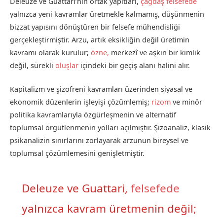
Deleuze ve Guattari’nin ortak yapıtları,
çağdaş felsefede
yalnızca yeni kavramlar üretmekle kalmamış, düşünmenin
bizzat yapısını dönüştüren bir felsefe mühendisliği
gerçekleştirmiştir. Arzu, artık eksikliğin değil üretimin
kavramı olarak kurulur;
özne,
merkezî ve aşkın bir kimlik
değil, sürekli
oluşlar
içindeki bir geçiş alanı halini alır.
Kapitalizm ve şizofreni kavramları üzerinden siyasal ve
ekonomik düzenlerin işleyişi çözümlemiş;
rizom
ve minör
politika kavramlarıyla özgürleşmenin ve alternatif
toplumsal örgütlenmenin yolları açılmıştır. Şizoanaliz, klasik
psikanalizin sınırlarını zorlayarak arzunun bireysel ve
toplumsal çözümlemesini genişletmiştir.
Deleuze ve Guattari,
felsefede
yalnızca kavram üretmenin değil;