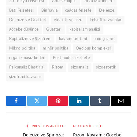
20. Yüzyıl Felsefesi
Anti-Oedipus
Arzu Makineleri
Batı Felsefesi
Bin Yayla
çağdaş felsefe
Deleuze
Deleuze ve Guattari
eksiklik ve arzu
Felsefi kavramlar
göçebe düşünce
Guattari
kapitalizm analizi
Kapitalizm ve Şizofreni
kavram üretimi
kod çözme
Mikro-politika
minör politika
Oedipus kompleksi
organizmasız beden
Postmodern Felsefe
Psikanaliz Eleştirisi
Rizom
şizoanaliz
şizoestetik
şizofreni kavramı
Facebook
Twitter
Pinterest
LinkedIn
Tumblr
Email
PREVIOUS ARTICLE
NEXT ARTICLE
Deleuze ve Spinoza:
Rizom Kavramı: Göçebe