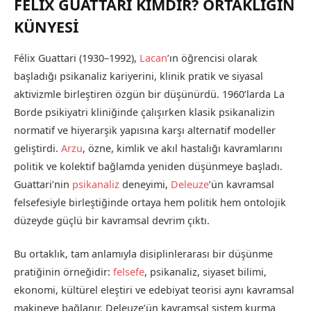
FELİX GUATTARI KİMDİR? ORTAKLIĞIN
KÜNYESİ
Félix Guattari (1930–1992),
Lacan
’ın öğrencisi olarak
başladığı psikanaliz kariyerini, klinik pratik ve siyasal
aktivizmle birleştiren özgün bir düşünürdü. 1960’larda La
Borde psikiyatri kliniğinde çalışırken klasik psikanalizin
normatif ve hiyerarşik yapısına karşı alternatif modeller
geliştirdi.
Arzu
, özne, kimlik ve akıl hastalığı kavramlarını
politik ve kolektif bağlamda yeniden düşünmeye başladı.
Guattari’nin
psikanaliz
deneyimi,
Deleuze
’ün kavramsal
felsefesiyle birleştiğinde ortaya hem politik hem ontolojik
düzeyde güçlü bir kavramsal devrim çıktı.
Bu ortaklık, tam anlamıyla disiplinlerarası bir düşünme
pratiğinin örneğidir:
felsefe
, psikanaliz, siyaset bilimi,
ekonomi, kültürel eleştiri ve edebiyat teorisi aynı kavramsal
makineye bağlanır. Deleuze’ün kavramsal sistem kurma