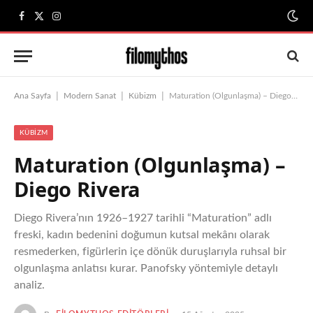
Facebook
X
Instagram
(Twitter)
|
|
|
Ana Sayfa
Modern Sanat
Kübizm
Maturation (Olgunlaşma) – Diego Rivera
KÜBIZM
Maturation (Olgunlaşma) –
Diego Rivera
Diego Rivera’nın 1926–1927 tarihli “Maturation” adlı
freski, kadın bedenini doğumun kutsal mekânı olarak
resmederken, figürlerin içe dönük duruşlarıyla ruhsal bir
olgunlaşma anlatısı kurar. Panofsky yöntemiyle detaylı
analiz.