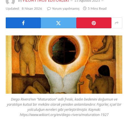
By
FILOMYTHOS EDITÖRLERI
15 Ağustos 2025
Updated:
8 Nisan 2026
Yorum yapılmamış
5 Mins Read
Diego Rivera’nın “Maturation” adlı freski, kadın bedenini doğumun ve
yaratılışın kutsal bir mekânı olarak yeniden anlamlandırır. Figürler, içsel bir
yolculuğun evreleri gibi yerleştirilmiştir. Kaynak:
https://www.wikiart.org/en/diego-rivera/maturation-1927