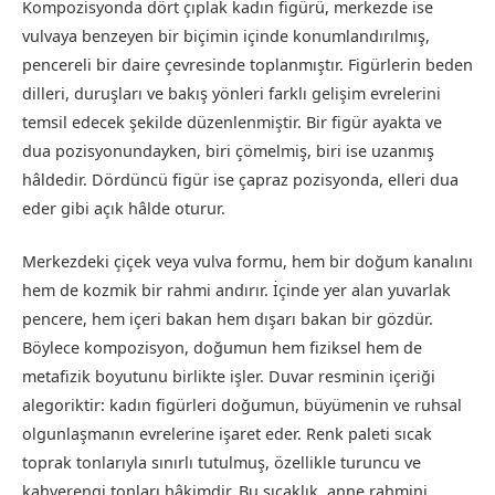
Kompozisyonda dört çıplak kadın figürü, merkezde ise
vulvaya benzeyen bir biçimin içinde konumlandırılmış,
pencereli bir daire çevresinde toplanmıştır. Figürlerin beden
dilleri, duruşları ve bakış yönleri farklı gelişim evrelerini
temsil edecek şekilde düzenlenmiştir. Bir figür ayakta ve
dua pozisyonundayken, biri çömelmiş, biri ise uzanmış
hâldedir. Dördüncü figür ise çapraz pozisyonda, elleri dua
eder gibi açık hâlde oturur.
Merkezdeki çiçek veya vulva formu, hem bir doğum kanalını
hem de kozmik bir rahmi andırır. İçinde yer alan yuvarlak
pencere, hem içeri bakan hem dışarı bakan bir gözdür.
Böylece kompozisyon, doğumun hem fiziksel hem de
metafizik boyutunu birlikte işler. Duvar resminin içeriği
alegoriktir: kadın figürleri doğumun, büyümenin ve ruhsal
olgunlaşmanın evrelerine işaret eder. Renk paleti sıcak
toprak tonlarıyla sınırlı tutulmuş, özellikle turuncu ve
kahverengi tonları hâkimdir. Bu sıcaklık, anne rahmini