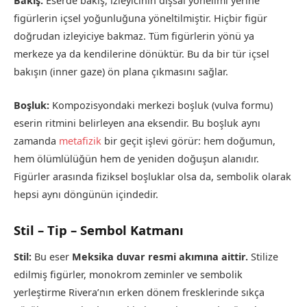
Bakış:
Eserde bakış, izleyicinin dışsal yönelimi yerine
figürlerin içsel yoğunluğuna yöneltilmiştir. Hiçbir figür
doğrudan izleyiciye bakmaz. Tüm figürlerin yönü ya
merkeze ya da kendilerine dönüktür. Bu da bir tür içsel
bakışın (inner gaze) ön plana çıkmasını sağlar.
Boşluk:
Kompozisyondaki merkezi boşluk (vulva formu)
eserin ritmini belirleyen ana eksendir. Bu boşluk aynı
zamanda
metafizik
bir geçit işlevi görür: hem doğumun,
hem ölümlülüğün hem de yeniden doğuşun alanıdır.
Figürler arasında fiziksel boşluklar olsa da, sembolik olarak
hepsi aynı döngünün içindedir.
Stil – Tip – Sembol Katmanı
Stil:
Bu eser
Meksika duvar resmi akımına aittir.
Stilize
edilmiş figürler, monokrom zeminler ve sembolik
yerleştirme Rivera’nın erken dönem fresklerinde sıkça