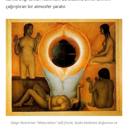
çağrıştıran bir atmosfer yaratır.
Diego Rivera’nın “Maturation” adlı freski, kadın bedenini doğumun ve