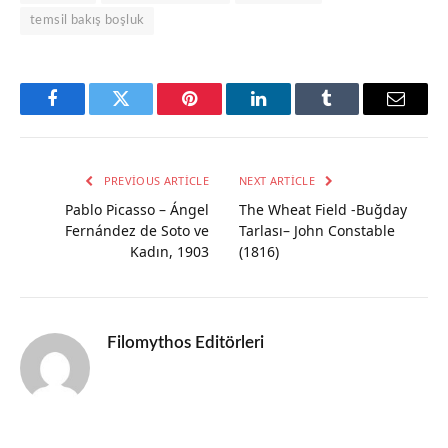
temsil bakış boşluk
Facebook
Twitter
Pinterest
LinkedIn
Tumblr
Email
PREVIOUS ARTICLE
NEXT ARTICLE
Pablo Picasso – Ángel
The Wheat Field -Buğday
Fernández de Soto ve
Tarlası– John Constable
Kadın, 1903
(1816)
Filomythos Editörleri