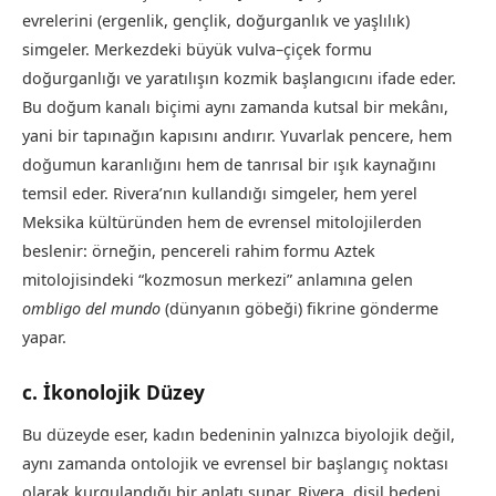
evrelerini (ergenlik, gençlik, doğurganlık ve yaşlılık)
simgeler. Merkezdeki büyük vulva–çiçek formu
doğurganlığı ve yaratılışın kozmik başlangıcını ifade eder.
Bu doğum kanalı biçimi aynı zamanda kutsal bir mekânı,
yani bir tapınağın kapısını andırır. Yuvarlak pencere, hem
doğumun karanlığını hem de tanrısal bir ışık kaynağını
temsil eder. Rivera’nın kullandığı simgeler, hem yerel
Meksika kültüründen hem de evrensel mitolojilerden
beslenir: örneğin, pencereli rahim formu Aztek
mitolojisindeki “kozmosun merkezi” anlamına gelen
ombligo del mundo
(dünyanın göbeği) fikrine gönderme
yapar.
c. İkonolojik Düzey
Bu düzeyde eser, kadın bedeninin yalnızca biyolojik değil,
aynı zamanda ontolojik ve evrensel bir başlangıç noktası
olarak kurgulandığı bir anlatı sunar. Rivera, dişil bedeni