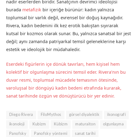
nadir eserlerden biridir. Sanatçının devrimci ideolojisi
burada
metafizik
bir içeriğe bürünür: kadın yalnızca
toplumsal bir varlık değil, evrensel bir doğuş kaynağıdır.
Rivera, kadın bedenini ilk kez erotik bakıştan sıyırarak
kutsal bir kozmos olarak sunar. Bu, yalnızca sanatsal bir jest
değil; aynı zamanda patriyarkal temsil geleneklerine karşı
estetik ve ideolojik bir müdahaledir.
Eserdeki figürlerin içe dönük tavırları, hem kişisel hem
kolektif bir olgunlaşma sürecini temsil eder. Rivera’nın bu
duvar resmi, toplumsal mücadele temasının ötesinde,
varoluşsal bir döngüyü kadın bedeni etrafında kurarak,
sanat tarihinde özgün ve dönüştürücü bir yer edinir.
Diego Rivera
FiloMythos
görsel diyalektik
ikonografi
ikonoloji
Kubizm
Kübizm
maturaiton
olgunlaşma
Panofsky
Panofsky yöntemi
sanat tarihi