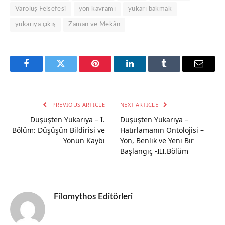
Varoluş Felsefesi
yön kavramı
yukarı bakmak
yukarıya çıkış
Zaman ve Mekân
Facebook
Twitter
Pinterest
LinkedIn
Tumblr
Email
PREVIOUS ARTICLE
NEXT ARTICLE
Düşüşten Yukarıya – I.
Düşüşten Yukarıya –
Bölüm: Düşüşün Bildirisi ve
Hatırlamanın Ontolojisi –
Yönün Kaybı
Yön, Benlik ve Yeni Bir
Başlangıç -III.Bölüm
Filomythos Editörleri