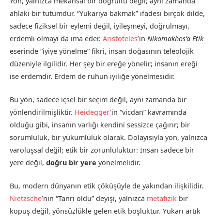
Yön, yalnızca mekânsal bir doğrultu değil; aynı zamanda
ahlaki bir tutumdur. “Yukarıya bakmak” ifadesi birçok dilde,
sadece fiziksel bir eylemi değil, iyileşmeyi, doğrulmayı,
erdemli olmayı da ima eder.
Aristoteles
’in
Nikomakhos’a Etik
eserinde “iyiye yönelme” fikri, insan doğasının teleolojik
düzeniyle ilgilidir. Her şey bir ereğe yönelir; insanın ereği
ise erdemdir. Erdem de ruhun iyiliğe yönelmesidir.
Bu yön, sadece içsel bir seçim değil, aynı zamanda bir
yönlendirilmişliktir.
Heidegger’
in “vicdan” kavramında
olduğu gibi, insanın varlığı kendini sessizce çağırır; bir
sorumluluk, bir yükümlülük olarak. Dolayısıyla yön, yalnızca
varoluşsal değil; etik bir zorunluluktur: İnsan sadece bir
yere değil,
doğru bir yere
yönelmelidir.
Bu, modern dünyanın etik çöküşüyle de yakından ilişkilidir.
Nietzsche
’nin “Tanrı öldü” deyişi, yalnızca
metafizik
bir
kopuş değil, yönsüzlükle gelen etik boşluktur. Yukarı artık