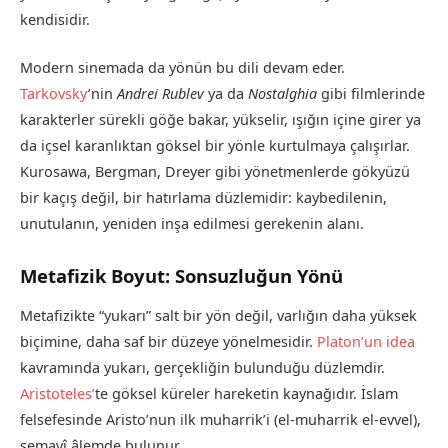
kendisidir.
Modern sinemada da yönün bu dili devam eder.
Tarkovsky
’nin
Andrei Rublev
ya da
Nostalghia
gibi filmlerinde
karakterler sürekli göğe bakar, yükselir, ışığın içine girer ya
da içsel karanlıktan göksel bir yönle kurtulmaya çalışırlar.
Kurosawa, Bergman, Dreyer gibi yönetmenlerde gökyüzü
bir kaçış değil, bir hatırlama düzlemidir: kaybedilenin,
unutulanın, yeniden inşa edilmesi gerekenin alanı.
Metafizik Boyut: Sonsuzluğun Yönü
Metafizikte “yukarı” salt bir yön değil, varlığın daha yüksek
biçimine, daha saf bir düzeye yönelmesidir.
Platon’un idea
kavramında yukarı, gerçekliğin bulunduğu düzlemdir.
Aristoteles’
te göksel küreler hareketin kaynağıdır. İslam
felsefesinde Aristo’nun ilk muharrik’i (el-muharrik el-evvel),
semavî âlemde bulunur.