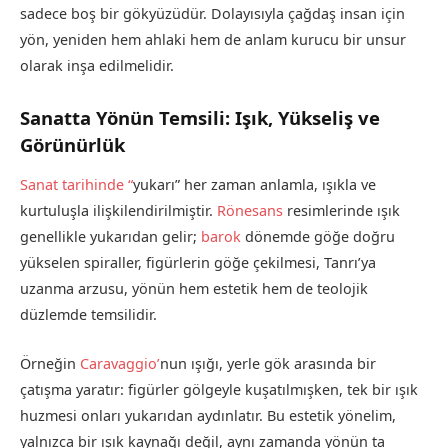
sadece boş bir gökyüzüdür. Dolayısıyla çağdaş insan için
yön, yeniden hem ahlaki hem de anlam kurucu bir unsur
olarak inşa edilmelidir.
Sanatta Yönün Temsili: Işık, Yükseliş ve
Görünürlük
Sanat tarihinde “
yukarı” her zaman anlamla, ışıkla ve
kurtuluşla ilişkilendirilmiştir.
Rönesans
resimlerinde ışık
genellikle yukarıdan gelir;
barok
dönemde göğe doğru
yükselen spiraller, figürlerin göğe çekilmesi, Tanrı’ya
uzanma arzusu, yönün hem estetik hem de teolojik
düzlemde temsilidir.
Örneğin
Caravaggio’
nun ışığı, yerle gök arasında bir
çatışma yaratır: figürler gölgeyle kuşatılmışken, tek bir ışık
huzmesi onları yukarıdan aydınlatır. Bu estetik yönelim,
yalnızca bir ışık kaynağı değil, aynı zamanda yönün ta