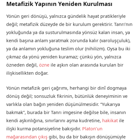
Metafizik Yapının Yeniden Kurulması
Yönün geri dönüşü, yalnızca gündelik hayat pratikleriyle
değil; metafizik düzeyde de bir kurulum gerektirir. Tanrı’nın
yokluğunda ya da susturulmasında yönsüz kalan insan, ya
kendi başına anlam yaratmak zorunda kalır (varoluşçuluk),
ya da anlamın yokluğuna teslim olur (nihilizm). Oysa bu iki
çıkmaz da yönü yeniden kuramaz; çünkü yön, yalnızca
özneden değil,
özne
ile aşkın olan arasında kurulan bir
ilişkisellikten doğar.
Yönün metafizik geri çağrımı, herhangi bir dinî dogmaya
dönüş değil; sonsuzluk fikrinin, bütünlük deneyiminin ve
varlıkla olan bağın yeniden düşünülmesidir. “Yukarıya
bakmak”, burada bir Tanrı imgesine değilse bile, insanın
kendi aşkınlığına, sınırlarını aşma kudretine,
hakikat
ile
ilişki kurma potansiyeline bakışıdır.
Platon’un
mağarasından çıkış
gibi, bu da bir bakışın dönüşümüyle