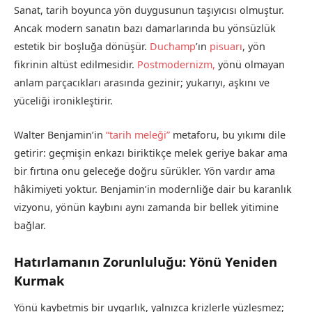
Sanat, tarih boyunca yön duygusunun taşıyıcısı olmuştur.
Ancak modern sanatın bazı damarlarında bu yönsüzlük
estetik bir boşluğa dönüşür.
Duchamp
’ın
pisuarı
, yön
fikrinin altüst edilmesidir.
Postmodernizm,
yönü olmayan
anlam parçacıkları arasında gezinir; yukarıyı, aşkını ve
yüceliği ironikleştirir.
Walter Benjamin’in
“tarih meleği”
metaforu, bu yıkımı dile
getirir: geçmişin enkazı biriktikçe melek geriye bakar ama
bir fırtına onu geleceğe doğru sürükler. Yön vardır ama
hâkimiyeti yoktur. Benjamin’in modernliğe dair bu karanlık
vizyonu, yönün kaybını aynı zamanda bir bellek yitimine
bağlar.
Hatırlamanın Zorunluluğu: Yönü Yeniden
Kurmak
Yönü kaybetmiş bir uygarlık, yalnızca krizlerle yüzleşmez;