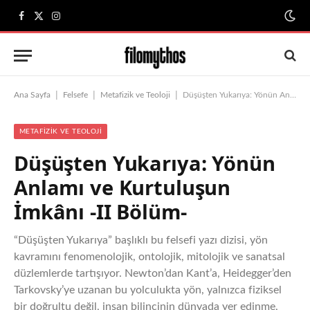
Facebook
X
Instagram
(Twitter)
|
|
|
Ana Sayfa
Felsefe
Metafizik ve Teoloji
Düşüşten Yukarıya: Yönün Anlamı ve Kurtuluşun İmkânı -II Bölüm-
METAFIZIK VE TEOLOJI
Düşüşten Yukarıya: Yönün
Anlamı ve Kurtuluşun
İmkânı -II Bölüm-
“Düşüşten Yukarıya” başlıklı bu felsefi yazı dizisi, yön
kavramını fenomenolojik, ontolojik, mitolojik ve sanatsal
düzlemlerde tartışıyor. Newton’dan Kant’a, Heidegger’den
Tarkovsky’ye uzanan bu yolculukta yön, yalnızca fiziksel
bir doğrultu değil, insan bilincinin dünyada yer edinme,