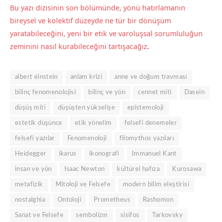
Bu yazı dizisinin son bölümünde, yönü hatırlamanın
bireysel ve kolektif düzeyde ne tür bir dönüşüm
yaratabileceğini, yeni bir etik ve varoluşsal sorumluluğun
zeminini nasıl kurabileceğini tartışacağız
.
albert einstein
anlam krizi
anne ve doğum travması
bilinç fenomenolojisi
bilinç ve yön
cennet miti
Dasein
düşüş miti
düşüşten yükselişe
epistemoloji
estetik düşünce
etik yönelim
felsefi denemeler
felsefi yazılar
Fenomenoloji
filomythos yazıları
Heidegger
ikarus
ikonografi
Immanuel Kant
insan ve yön
Isaac Newton
kültürel hafıza
Kurosawa
metafizik
Mitoloji ve Felsefe
modern bilim eleştirisi
nostalghia
Ontoloji
Prometheus
Rashomon
Sanat ve Felsefe
sembolizm
sisifos
Tarkovsky