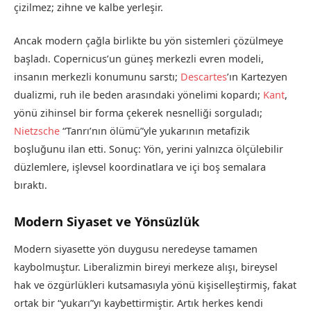
çizilmez; zihne ve kalbe yerleşir.
Ancak modern çağla birlikte bu yön sistemleri çözülmeye
başladı. Copernicus’un güneş merkezli evren modeli,
insanın merkezli konumunu sarstı;
Descartes
’ın Kartezyen
dualizmi, ruh ile beden arasındaki yönelimi kopardı;
Kant
,
yönü zihinsel bir forma çekerek nesnelliği sorguladı;
Nietzsche
“Tanrı’nın ölümü”yle yukarının metafizik
boşluğunu ilan etti. Sonuç: Yön, yerini yalnızca ölçülebilir
düzlemlere, işlevsel koordinatlara ve içi boş semalara
bıraktı.
Modern Siyaset ve Yönsüzlük
Modern siyasette yön duygusu neredeyse tamamen
kaybolmuştur. Liberalizmin bireyi merkeze alışı, bireysel
hak ve özgürlükleri kutsamasıyla yönü kişiselleştirmiş, fakat
ortak bir “yukarı”yı kaybettirmiştir. Artık herkes kendi