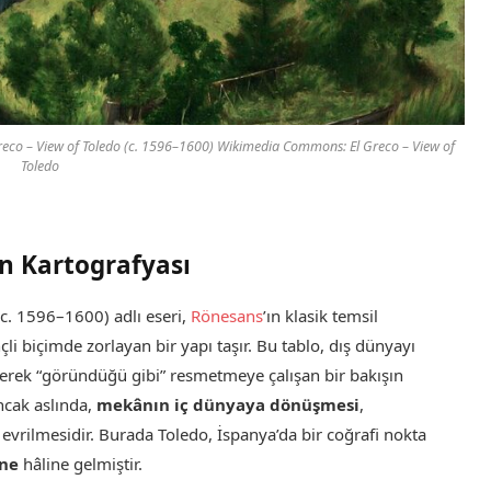
eco – View of Toledo (c. 1596–1600) Wikimedia Commons: El Greco – View of
Toledo
un Kartografyası
 c. 1596–1600) adlı eseri,
Rönesans
’ın klasik temsil
nçli biçimde zorlayan bir yapı taşır. Bu tablo, dış dünyayı
çerek “göründüğü gibi” resmetmeye çalışan bir bakışın
ncak aslında,
mekânın iç dünyaya dönüşmesi
,
 evrilmesidir. Burada Toledo, İspanya’da bir coğrafi nokta
hne
hâline gelmiştir.