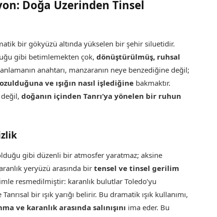
syon: Doğa Üzerinden Tinsel
matik bir gökyüzü altında yükselen bir şehir siluetidir.
duğu gibi betimlemekten çok,
dönüştürülmüş, ruhsal
 anlamanın anahtarı, manzaranın neye benzediğine değil;
bozulduğuna ve ışığın nasıl işlediğine
bakmaktır.
 değil,
doğanın içinden Tanrı’ya yönelen bir ruhun
izlik
duğu gibi düzenli bir atmosfer yaratmaz; aksine
ranlık yeryüzü arasında bir
tensel ve tinsel gerilim
imle resmedilmiştir: karanlık bulutlar Toledo’yu
anrısal bir ışık yarığı belirir. Bu dramatik ışık kullanımı,
ma ve karanlık arasında salınışını
ima eder. Bu