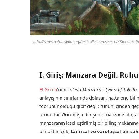
http://www.metmuseum.org/art/collection/search/436575 El Gr
I. Giriş: Manzara Değil, Ruh
El Greco
’nun
Toledo Manzarası
(
View of Toledo
,
anlayışının sınırlarında dolaşan, hatta onu bili
“görünür olduğu gibi” değil; ruhun içinden ge
ürünüdür. Görünüşte bir şehir manzarasıdır; a
manzaranın içselleştirilmiş bir bilinç mekânına
olmaktan çok,
tanrısal ve varoluşsal bir sa