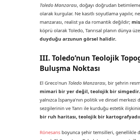
Toledo Manzarası
, doğayı doğrudan betimleme
olarak kurgular. Ne kasıtlı soyutlama yapılır,
manzarası, realist ya da romantik değildir;
mis
köprü olarak Toledo, Tanrısal planın dünya üz
duyduğu arzunun görsel halidir.
III. Toledo’nun Teolojik Topo
Buluşma Noktası
El Greco’nun
Toledo Manzarası
, bir şehrin re
mimari bir yer değil, teolojik bir simgedir
yalnızca İspanya’nın politik ve dinsel merkezi 
sezgilerinin ve Tanrı ile kurduğu estetik ilişki
bir ruh haritası, teolojik bir kartografyadı
Rönesans
boyunca şehir temsilleri, genellikle d