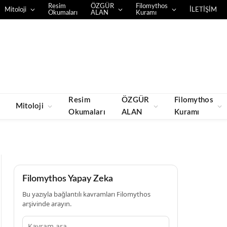
Resim
ÖZGÜR
Filomythos
Mitoloji
İLETİŞİM
Okumaları
ALAN
Kuramı
Resim
ÖZGÜR
Filomythos
Mitoloji
Okumaları
ALAN
Kuramı
Filomythos Yapay Zeka
Bu yazıyla bağlantılı kavramları Filomythos
arşivinde arayın.