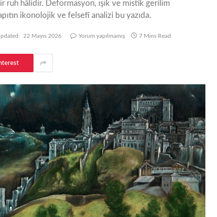
r ruh hâlidir. Deformasyon, ışık ve mistik gerilim
pıtın ikonolojik ve felsefî analizi bu yazıda.
pdated:
22 Mayıs 2026
Yorum yapılmamış
7 Mins Read
nterest