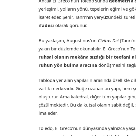
Ancak El Greco’nun Toledo’sunda
geometrik d
yerleşimi, yolların yönü, tepelerin eğimi ve gö
işaret eder. Şehir, Tanrı’nın yeryüzündeki sureti
ifadesi
olarak görünür.
Bu yaklaşım, Augustinus’un
Civitas Dei
(Tanrı’n
yakın bir düzlemde okunabilir. El Greco’nun Tol
ruhsal olanın mekâna sızdığı bir teofani a
ruhun yön bulma aracına
dönüşmesini sağla
Tabloda yer alan yapıların arasında özellikle d
varlık merkezidir. Göğe uzanan bu yapı, hem ş
oluşturur. Ama katedral, diğer tüm yapılar gibi, b
çözülmektedir. Bu da kutsal olanın sabit değil,
ima eder.
Toledo, El Greco’nun dünyasında yalnızca yaşa