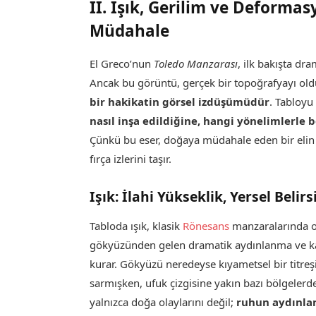
II. Işık, Gerilim ve Deforma
Müdahale
El Greco’nun
Toledo Manzarası
, ilk bakışta dra
Ancak bu görüntü, gerçek bir topoğrafyayı ol
bir hakikatin görsel izdüşümüdür
. Tabloyu
nasıl inşa edildiğine, hangi yönelimlerle 
Çünkü bu eser, doğaya müdahale eden bir elin
fırça izlerini taşır.
Işık: İlahi Yükseklik, Yersel Belirs
Tabloda ışık, klasik
Rönesans
manzaralarında ol
gökyüzünden gelen dramatik aydınlanma ve ka
kurar. Gökyüzü neredeyse kıyametsel bir titreş
sarmışken, ufuk çizgisine yakın bazı bölgelerde T
yalnızca doğa olaylarını değil;
ruhun aydınlan