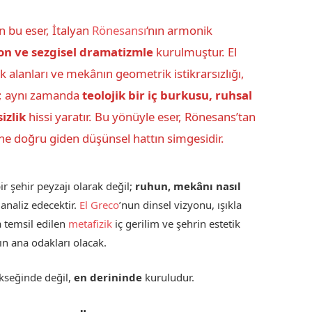
n bu eser, İtalyan
Rönesansı
‘nın armonik
on ve sezgisel dramatizmle
kurulmuştur. El
k alanları ve mekânın geometrik istikrarsızlığı,
z; aynı zamanda
teolojik bir iç burkusu, ruhsal
izlik
hissi yaratır. Bu yönüyle eser, Rönesans’tan
ine doğru giden düşünsel hattın simgesidir.
r şehir peyzajı olarak değil;
ruhun, mekânı nasıl
analiz edecektir.
El Greco
’nun dinsel vizyonu, ışıkla
a temsil edilen
metafizik
iç gerilim ve şehrin estetik
ın ana odakları olacak.
ükseğinde değil,
en derininde
kuruludur.