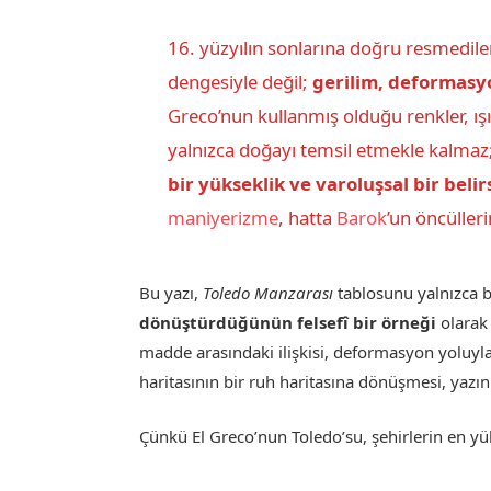
16. yüzyılın sonlarına doğru resmedile
dengesiyle değil;
gerilim, deformasy
Greco’nun kullanmış olduğu renkler, ışı
yalnızca doğayı temsil etmekle kalma
bir yükseklik ve varoluşsal bir belirs
maniyerizme
, hatta
Barok
’un öncüller
Bu yazı,
Toledo Manzarası
tablosunu yalnızca bi
dönüştürdüğünün felsefî bir örneği
olarak 
madde arasındaki ilişkisi, deformasyon yoluyl
haritasının bir ruh haritasına dönüşmesi, yazın
Çünkü El Greco’nun Toledo’su, şehirlerin en y