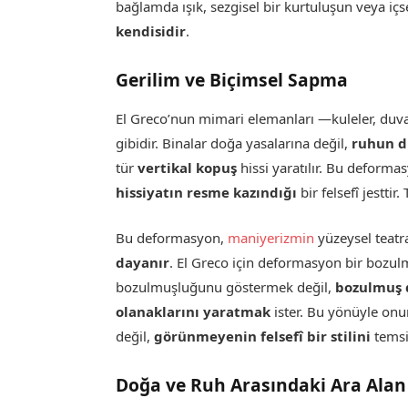
bağlamda ışık, sezgisel bir kurtuluşun veya içse
kendisidir
.
Gerilim ve Biçimsel Sapma
El Greco’nun mimari elemanları —kuleler, duvar
gibidir. Binalar doğa yasalarına değil,
ruhun d
tür
vertikal kopuş
hissi yaratılır. Bu deformas
hissiyatın resme kazındığı
bir felsefî jesttir
Bu deformasyon,
maniyerizmin
yüzeysel teatra
dayanır
. El Greco için deformasyon bir bozul
bozulmuşluğunu göstermek değil,
bozulmuş 
olanaklarını yaratmak
ister. Bu yönüyle onun
değil,
görünmeyenin felsefî bir stilini
temsi
Doğa ve Ruh Arasındaki Ara Alan