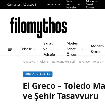
Sanat
Modern
Cumartesi, Ağustos 8
Felsefe
ve
Sanat
Felsefe
Öncesi
Sanat
Modern
Modern
Felsefe
ve
Sanat
Sanat
Felsefe
Öncesi
|
|
|
Ana Sayfa
Felsefe
Rönesans Felsefesi
El Greco – Toledo M
RÖNESANS FELSEFESI
El Greco – Toledo M
ve Şehir Tasavvuru