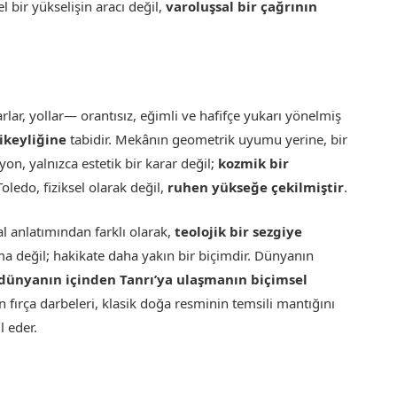
l bir yükselişin aracı değil,
varoluşsal bir çağrının
lar, yollar— orantısız, eğimli ve hafifçe yukarı yönelmiş
ikeyliğine
tabidir. Mekânın geometrik uyumu yerine, bir
yon, yalnızca estetik bir karar değil;
kozmik bir
. Toledo, fiziksel olarak değil,
ruhen yükseğe çekilmiştir
.
l anlatımından farklı olarak,
teolojik bir sezgiye
ma değil; hakikate daha yakın bir biçimdir. Dünyanın
dünyanın içinden Tanrı’ya ulaşmanın biçimsel
 fırça darbeleri, klasik doğa resminin temsili mantığını
l eder.