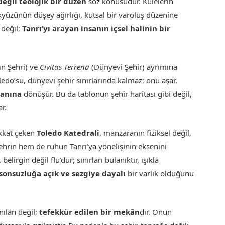
eğil teolojik bir düzen
söz konusudur. Kulelerin
kyüzünün düşey ağırlığı, kutsal bir varoluş düzenine
 değil;
Tanrı’yı arayan insanın içsel halinin bir
ın Şehri) ve
Civitas Terrena
(Dünyevi Şehir) ayrımına
edo’su, dünyevi şehir sınırlarında kalmaz; onu aşar,
lanına
dönüşür. Bu da tablonun şehir haritası gibi değil,
r.
ikkat çeken
Toledo Katedrali
, manzaranın fiziksel değil,
ehrin hem de ruhun Tanrı’ya yönelişinin eksenini
elirgin değil flu’dur; sınırları bulanıktır, ışıkla
sonsuzluğa açık ve sezgiye dayalı
bir varlık olduğunu
nılan değil;
tefekkür edilen bir mekân
dır. Onun