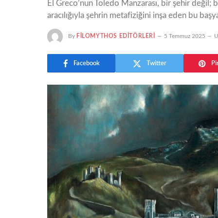
El Greco’nun Toledo Manzarası, bir şehir değil; bi
aracılığıyla şehrin metafiziğini inşa eden bu başya
By
FILOMYTHOS EDITÖRLERI
5 Temmuz 2025
U
Facebook
Twitter
Pi