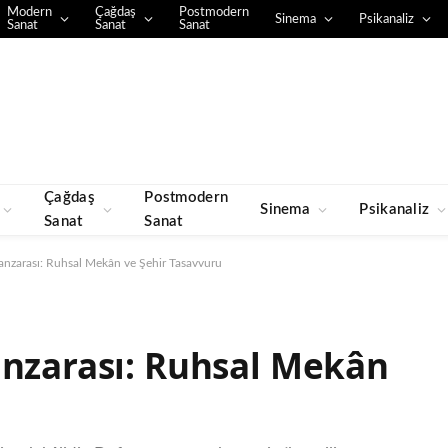
Modern
Çağdaş
Postmodern
Sinema
Psikanaliz
Sanat
Sanat
Sanat
Çağdaş
Postmodern
Sinema
Psikanaliz
Sanat
Sanat
anzarası: Ruhsal Mekân ve Şehir Tasavvuru
anzarası: Ruhsal Mekân