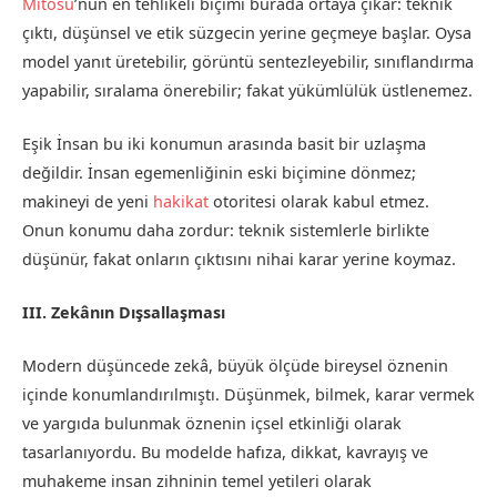
Mitosu
’nun en tehlikeli biçimi burada ortaya çıkar: teknik
çıktı, düşünsel ve etik süzgecin yerine geçmeye başlar. Oysa
model yanıt üretebilir, görüntü sentezleyebilir, sınıflandırma
yapabilir, sıralama önerebilir; fakat yükümlülük üstlenemez.
Eşik İnsan bu iki konumun arasında basit bir uzlaşma
değildir. İnsan egemenliğinin eski biçimine dönmez;
makineyi de yeni
hakikat
otoritesi olarak kabul etmez.
Onun konumu daha zordur: teknik sistemlerle birlikte
düşünür, fakat onların çıktısını nihai karar yerine koymaz.
III. Zekânın Dışsallaşması
Modern düşüncede zekâ, büyük ölçüde bireysel öznenin
içinde konumlandırılmıştı. Düşünmek, bilmek, karar vermek
ve yargıda bulunmak öznenin içsel etkinliği olarak
tasarlanıyordu. Bu modelde hafıza, dikkat, kavrayış ve
muhakeme insan zihninin temel yetileri olarak