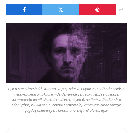
Eşik İnsan (Threshold Human), yapay zekâ ve büyük veri çağında zekâsını
insan–makine ortaklığı içinde deneyimleyen, fakat etik ve düşünsel
sorumluluğu teknik sistemlere devretmeyen özne figürünü adlandırır.
Filomythos, bu kavramı Sentetik Epistemoloji çerçevesi içinde tartışır;
çağdaş öznenin yeni konumunu eleştirel olarak açar.