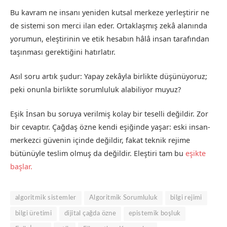
Bu kavram ne insanı yeniden kutsal merkeze yerleştirir ne
de sistemi son merci ilan eder. Ortaklaşmış zekâ alanında
yorumun, eleştirinin ve etik hesabın hâlâ insan tarafından
taşınması gerektiğini hatırlatır.
Asıl soru artık şudur: Yapay zekâyla birlikte düşünüyoruz;
peki onunla birlikte sorumluluk alabiliyor muyuz?
Eşik İnsan bu soruya verilmiş kolay bir teselli değildir. Zor
bir cevaptır. Çağdaş özne kendi eşiğinde yaşar: eski insan-
merkezci güvenin içinde değildir, fakat teknik rejime
bütünüyle teslim olmuş da değildir. Eleştiri tam bu
eşikte
başlar.
algoritmik sistemler
Algoritmik Sorumluluk
bilgi rejimi
bilgi üretimi
dijital çağda özne
epistemik boşluk