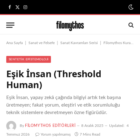
Facebook
X
Instagram
(Twitter)
|
|
|
|
Ana Sayfa
Sanat ve Felsefe
Sanat Kavramları Serisi
Filomythos Kuramı
SENTETIK EPISTEMOLOJI
Eşik İnsan (Threshold
Human)
Eşik İnsan, yapay zekâ çağında bilgiyi artık tek başına
üretmeyen; fakat yorum, eleştiri ve etik sorumluluğu
teknik sistemlere devretmeyen özne figürüdür.
By
FILOMYTHOS EDITÖRLERI
8 Aralık 2025
Updated:
4
Temmuz 2026
Yorum yapılmamış
7 Mins Read