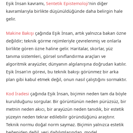
Eşik İnsan kavramı,
Sentetik Epistemoloji
’nin diğer
kavramlarıyla birlikte düşünüldüğünde daha belirgin hale
gelir.
Makine Bakışı
çağında Eşik İnsan, artık yalnızca bakan özne
değildir; teknik görme rejimleriyle çevrelenmiş ve onlarla
birlikte gören özne haline gelir. Haritalar, skorlar, yüz
tanıma sistemleri, görsel sınıflandırma araçları ve
algoritmik arayüzler, dünyanın algılanışına doğrudan katılır.
Eşik İnsan’ın görevi, bu teknik bakışı görünmez bir arka
plan gibi kabul etmek değil, onun nasıl çalıştığını sormaktır.
Kod İradesi
çağında Eşik İnsan, biçimin neden tam da böyle
kurulduğunu sorgular. Bir görüntünün neden pürüzsüz, bir
metnin neden akıcı, bir arayüzün neden tanıdık, bir estetik
yüzeyin neden tekrar edilebilir göründüğünü araştırır.
Teknik normu doğal norm saymaz. Biçimin yalnızca estetik
beğeniden değil, veri dağılımlarından, model