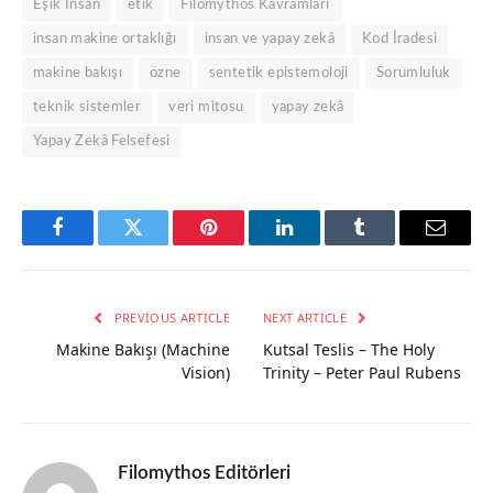
Eşik İnsan
etik
Filomythos Kavramları
insan makine ortaklığı
insan ve yapay zekâ
Kod İradesi
makine bakışı
özne
sentetik epistemoloji
Sorumluluk
teknik sistemler
veri mitosu
yapay zekâ
Yapay Zekâ Felsefesi
Facebook
Twitter
Pinterest
LinkedIn
Tumblr
Email
PREVIOUS ARTICLE
NEXT ARTICLE
Makine Bakışı (Machine
Kutsal Teslis – The Holy
Vision)
Trinity – Peter Paul Rubens
Filomythos Editörleri