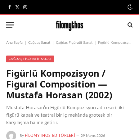
Facebook
X
Instagram
(Twitter)
|
|
|
Ana Sayfa
Çağdaş Sanat
Çağdaş Figüratif Sanat
Figürlü Kompozisyon / Figural Composition — Mustafa Horasan (2002)
ÇAĞDAŞ FIGÜRATIF SANAT
Figürlü Kompozisyon /
Figural Composition —
Mustafa Horasan (2002)
Mustafa Horasan’ın Figürlü Kompozisyon adlı eseri, iki
figürü kapalı ve teatral bir iç mekânda grotesk bir
karşılaşma hâline getirir.
By
FILOMYTHOS EDITÖRLERI
29 Mayıs 2026