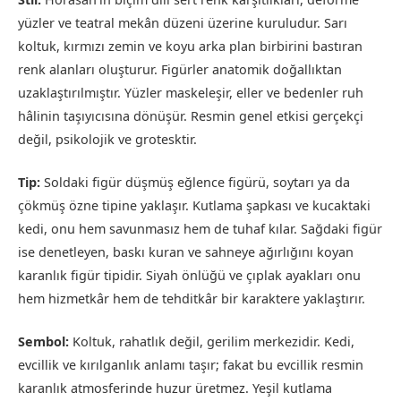
yüzler ve teatral mekân düzeni üzerine kuruludur. Sarı
koltuk, kırmızı zemin ve koyu arka plan birbirini bastıran
renk alanları oluşturur. Figürler anatomik doğallıktan
uzaklaştırılmıştır. Yüzler maskeleşir, eller ve bedenler ruh
hâlinin taşıyıcısına dönüşür. Resmin genel etkisi gerçekçi
değil, psikolojik ve grotesktir.
Tip:
Soldaki figür düşmüş eğlence figürü, soytarı ya da
çökmüş özne tipine yaklaşır. Kutlama şapkası ve kucaktaki
kedi, onu hem savunmasız hem de tuhaf kılar. Sağdaki figür
ise denetleyen, baskı kuran ve sahneye ağırlığını koyan
karanlık figür tipidir. Siyah önlüğü ve çıplak ayakları onu
hem hizmetkâr hem de tehditkâr bir karaktere yaklaştırır.
Sembol:
Koltuk, rahatlık değil, gerilim merkezidir. Kedi,
evcillik ve kırılganlık anlamı taşır; fakat bu evcillik resmin
karanlık atmosferinde huzur üretmez. Yeşil kutlama