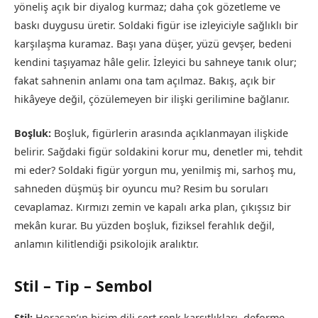
yöneliş açık bir diyalog kurmaz; daha çok gözetleme ve
baskı duygusu üretir. Soldaki figür ise izleyiciyle sağlıklı bir
karşılaşma kuramaz. Başı yana düşer, yüzü gevşer, bedeni
kendini taşıyamaz hâle gelir. İzleyici bu sahneye tanık olur;
fakat sahnenin anlamı ona tam açılmaz. Bakış, açık bir
hikâyeye değil, çözülemeyen bir ilişki gerilimine bağlanır.
Boşluk:
Boşluk, figürlerin arasında açıklanmayan ilişkide
belirir. Sağdaki figür soldakini korur mu, denetler mi, tehdit
mi eder? Soldaki figür yorgun mu, yenilmiş mi, sarhoş mu,
sahneden düşmüş bir oyuncu mu? Resim bu soruları
cevaplamaz. Kırmızı zemin ve kapalı arka plan, çıkışsız bir
mekân kurar. Bu yüzden boşluk, fiziksel ferahlık değil,
anlamın kilitlendiği psikolojik aralıktır.
Stil – Tip – Sembol
Stil:
Horasan’ın biçim dili sert renk karşıtlıkları, deforme