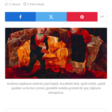
1 Yorum
5 Mins Read
Kutlama şapkasını andıran yeşil başlık, kucaktaki kedi, siyah önlük, çıplak
ayaklar ve kırmızı zemin; gündelik mekânı grotesk bir güç ilişkisine
dönüştürür.