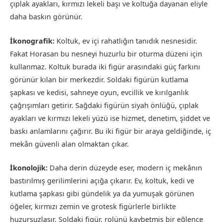
çıplak ayakları, kırmızı lekeli başı ve koltuğa dayanan eliyle
daha baskın görünür.
İkonografik:
Koltuk, ev içi rahatlığın tanıdık nesnesidir.
Fakat Horasan bu nesneyi huzurlu bir oturma düzeni için
kullanmaz. Koltuk burada iki figür arasındaki güç farkını
görünür kılan bir merkezdir. Soldaki figürün kutlama
şapkası ve kedisi, sahneye oyun, evcillik ve kırılganlık
çağrışımları getirir. Sağdaki figürün siyah önlüğü, çıplak
ayakları ve kırmızı lekeli yüzü ise hizmet, denetim, şiddet ve
baskı anlamlarını çağırır. Bu iki figür bir araya geldiğinde, iç
mekân güvenli alan olmaktan çıkar.
İkonolojik:
Daha derin düzeyde eser, modern iç mekânın
bastırılmış gerilimlerini açığa çıkarır. Ev, koltuk, kedi ve
kutlama şapkası gibi gündelik ya da yumuşak görünen
öğeler, kırmızı zemin ve grotesk figürlerle birlikte
huzursuzlaşır. Soldaki figür, rolünü kaybetmiş bir eğlence