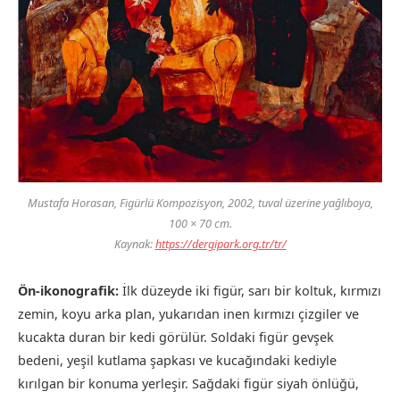
Mustafa Horasan,
Figürlü Kompozisyon
, 2002, tuval üzerine yağlıboya,
100 × 70 cm.
Kaynak:
https://dergipark.org.tr/tr/
Ön-ikonografik:
İlk düzeyde iki figür, sarı bir koltuk, kırmızı
zemin, koyu arka plan, yukarıdan inen kırmızı çizgiler ve
kucakta duran bir kedi görülür. Soldaki figür gevşek
bedeni, yeşil kutlama şapkası ve kucağındaki kediyle
kırılgan bir konuma yerleşir. Sağdaki figür siyah önlüğü,