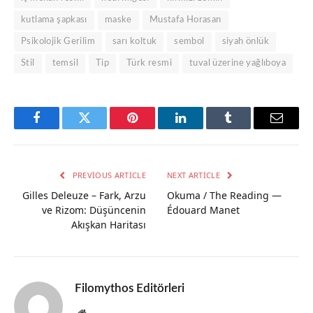
kutlama şapkası
maske
Mustafa Horasan
Psikolojik Gerilim
sarı koltuk
sembol
siyah önlük
Stil
temsil
Tip
Türk resmi
tuval üzerine yağlıboya
Facebook
Twitter
Pinterest
LinkedIn
Tumblr
Email
PREVIOUS ARTICLE
NEXT ARTICLE
Gilles Deleuze – Fark, Arzu
Okuma / The Reading —
ve Rizom: Düşüncenin
Édouard Manet
Akışkan Haritası
Filomythos Editörleri
Website