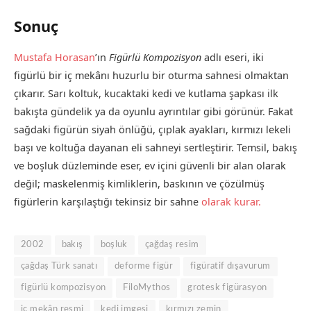
Sonuç
Mustafa Horasan
’ın
Figürlü Kompozisyon
adlı eseri, iki
figürlü bir iç mekânı huzurlu bir oturma sahnesi olmaktan
çıkarır. Sarı koltuk, kucaktaki kedi ve kutlama şapkası ilk
bakışta gündelik ya da oyunlu ayrıntılar gibi görünür. Fakat
sağdaki figürün siyah önlüğü, çıplak ayakları, kırmızı lekeli
başı ve koltuğa dayanan eli sahneyi sertleştirir. Temsil, bakış
ve boşluk düzleminde eser, ev içini güvenli bir alan olarak
değil; maskelenmiş kimliklerin, baskının ve çözülmüş
figürlerin karşılaştığı tekinsiz bir sahne
olarak kurar.
2002
bakış
boşluk
çağdaş resim
çağdaş Türk sanatı
deforme figür
figüratif dışavurum
figürlü kompozisyon
FiloMythos
grotesk figürasyon
iç mekân resmi
kedi imgesi
kırmızı zemin