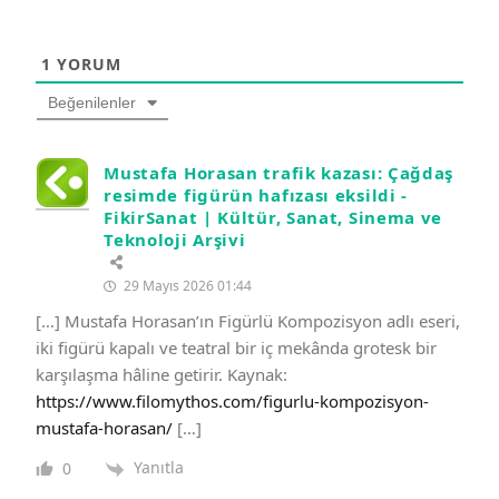
1
YORUM
Beğenilenler
Mustafa Horasan trafik kazası: Çağdaş
resimde figürün hafızası eksildi -
FikirSanat | Kültür, Sanat, Sinema ve
Teknoloji Arşivi
29 Mayıs 2026 01:44
[…] Mustafa Horasan’ın Figürlü Kompozisyon adlı eseri,
iki figürü kapalı ve teatral bir iç mekânda grotesk bir
karşılaşma hâline getirir. Kaynak:
https://www.filomythos.com/figurlu-kompozisyon-
mustafa-horasan/
[…]
Yanıtla
0