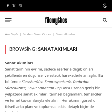
Facebook
X
Instagram
(Twitter)
|
|
Ana Sayfa
Modern Sanat Öncesi
Sanat Akımları
BROWSING:
SANAT AKIMLARI
Sanat Akımları
Sanat tarihinin evrimi, sadece eserlerle değil; onları
şekillendiren düşünsel ve estetik hareketlerle anlaşılır. Bu
bölümde
Klasisizm’den Empresyonizm’e, Dada’dan
Sürrealizm’e, Soyut Sanat’tan Pop Art’a
uzanan geniş bir
yelpazede sanat akımları, tarihsel bağlamları, temsilcileri
ve temel kavramlarıyla ele alınır. Her akımın görsel dili,
felsefi arka planı ve toplumsal etkisi detaylı biçimde