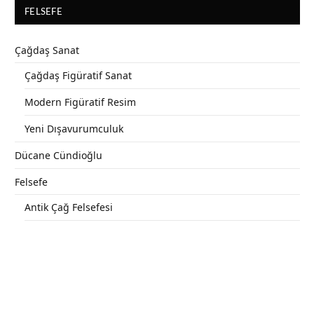
FELSEFE
Çağdaş Sanat
Çağdaş Figüratif Sanat
Modern Figüratif Resim
Yeni Dışavurumculuk
Dücane Cündioğlu
Felsefe
Antik Çağ Felsefesi
Batı Felsefesi
Bilim Felsefesi
Çağdaş Derin Felsefi Akımlar
Çağdaş Felsefe