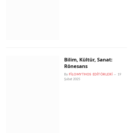
Bilim, Kültür, Sanat:
Rönesans
By
FILOMYTHOS EDITÖRLERI
19
Şubat 2025