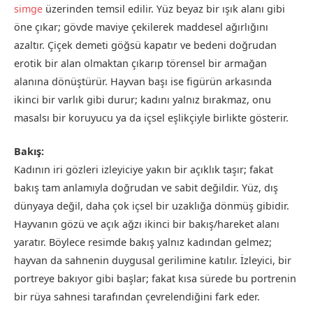
simge
üzerinden temsil edilir. Yüz beyaz bir ışık alanı gibi
öne çıkar; gövde maviye çekilerek maddesel ağırlığını
azaltır. Çiçek demeti göğsü kapatır ve bedeni doğrudan
erotik bir alan olmaktan çıkarıp törensel bir armağan
alanına dönüştürür. Hayvan başı ise figürün arkasında
ikinci bir varlık gibi durur; kadını yalnız bırakmaz, onu
masalsı bir koruyucu ya da içsel eşlikçiyle birlikte gösterir.
Bakış:
Kadının iri gözleri izleyiciye yakın bir açıklık taşır; fakat
bakış tam anlamıyla doğrudan ve sabit değildir. Yüz, dış
dünyaya değil, daha çok içsel bir uzaklığa dönmüş gibidir.
Hayvanın gözü ve açık ağzı ikinci bir bakış/hareket alanı
yaratır. Böylece resimde bakış yalnız kadından gelmez;
hayvan da sahnenin duygusal gerilimine katılır. İzleyici, bir
portreye bakıyor gibi başlar; fakat kısa sürede bu portrenin
bir rüya sahnesi tarafından çevrelendiğini fark eder.