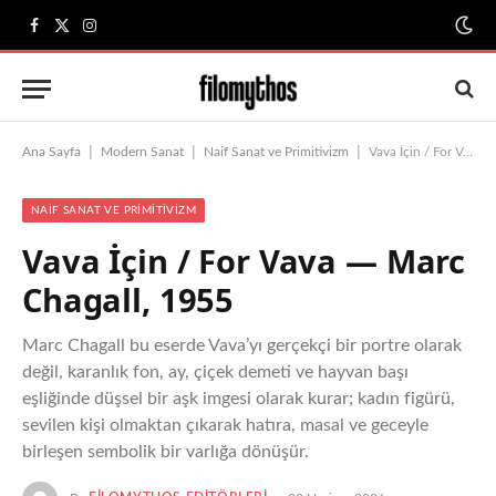
Facebook
X
Instagram
(Twitter)
|
|
|
Ana Sayfa
Modern Sanat
Naif Sanat ve Primitivizm
Vava İçin / For Vava — Marc Chagall, 1955
NAIF SANAT VE PRIMITIVIZM
Vava İçin / For Vava — Marc
Chagall, 1955
Marc Chagall bu eserde Vava’yı gerçekçi bir portre olarak
değil, karanlık fon, ay, çiçek demeti ve hayvan başı
eşliğinde düşsel bir aşk imgesi olarak kurar; kadın figürü,
sevilen kişi olmaktan çıkarak hatıra, masal ve geceyle
birleşen sembolik bir varlığa dönüşür.