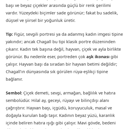
başı ve beyaz çiçekler arasında güçlü bir renk gerilimi
vardır. Yüzeydeki biçimler sade görünür; fakat bu sadelik,
düşsel ve şiirsel bir yoğunluk üretir.
Tip:
Figür, sevgili portresi ya da adanmış kadın imgesi tipine
yakındır; ancak Chagall bu tipi klasik portre düzeninden
çıkarır. Kadın tek başına değil, hayvan, çiçek ve ayla birlikte
görünür. Bu nedenle eser, portreden çok
aşk ikonası
gibi
çalışır. Hayvan başı da sıradan bir hayvan betimi değildir;
Chagall’ın dünyasında sık görülen rüya-eşlikçi tipine
bağlanır.
Sembol:
Çiçek demeti, sevgi, armağan, bağlılık ve hatıra
sembolüdür. Hilal ay, geceyi, rüyayı ve bilinçdışı alanı
çağrıştırır. Hayvan başı, içgüdü, koruyuculuk, masal ve
doğayla kurulan bağı taşır. Kadının beyaz yüzü, karanlık
içinde beliren hatıra ışığı gibi çalışır. Mavi gövde, bedeni