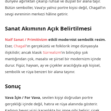
dünyevi ağırlıktan çıkarıp ruhsal ve düşsel bir alana taşır.
Bütün semboller, Vava’yı yalnız portre kişisi değil, Chagall’ın
sevgi evreninin merkezi hâline getirir.
Sanat Akımının Açık Belirtilmesi
Naif Sanat / Primitivizm
etkili modernist sembolik resim.
Eser,
Chagall
’ın gerçeküstü ve folklorik imge dünyasıyla
ilişkilidir; ancak klasik
Sürrealizm
’in bilinçdışı şok
mantığından çok, masalsı ve şiirsel bir modernizm içinde
durur. Figür, hayvan, ay ve çiçekler aracılığıyla aşk kişisel,
sembolik ve rüya benzeri bir alana taşınır.
Sonuç
Vava İçin / For Vava
, sevilen kişiyi doğrudan portre
gerçekliği içinde değil, hatıra ve rüya alanında gösterir.
Kadının beyaz yüzü karanlıkta bir imge gibi belirir; çiçek