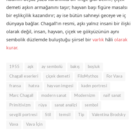
demeti aşkın armağanını taşır; hayvan başı figüre masalsı
bir eşlikçilik kazandırır; ay ise bütün sahneyi geceye ve iç
dünyaya bağlar. Chagall’ın resmi, aşkı yalnız insani bir ilişki
olarak değil, insan, hayvan, çiçek ve gökyüzünün aynı
sembolik düzlemde buluştuğu şiirsel bir
varlık
hâli
olarak
kurar.
1955
aşk
ay sembolü
bakış
boşluk
Chagall eserleri
çiçek demeti
FiloMythos
For Vava
fransa
hatıra
hayvan imgesi
kadın portresi
Marc Chagall
modern sanat
Modernizm
naif sanat
Primitivizm
rüya
sanat analizi
sembol
sevgili portresi
Stil
temsil
Tip
Valentina Brodsky
Vava
Vava İçin