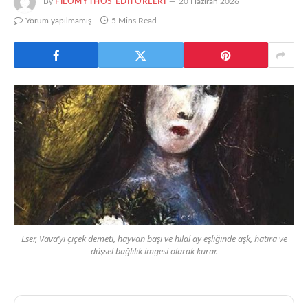
By
FILOMYTHOS EDITÖRLERI
20 Haziran 2026
Yorum yapılmamış
5 Mins Read
Eser, Vava’yı çiçek demeti, hayvan başı ve hilal ay eşliğinde aşk, hatıra ve
düşsel bağlılık imgesi olarak kurar.