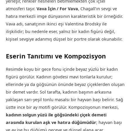
yerleşir, renkler nesneleri betimlemekten çok içsel
atmosferi taşır.
Vava İçin / For Vava
, Chagall’ın sevgi ve
hatıra merkezli imge dünyasının karakteristik bir örneğidir.
Vava adı, sanatçının ikinci eşi Valentina Brodsky ile
ilişkilidir; bu nedenle eser, yalnız bir kadın figürü değil,
kişisel sevgiye adanmış düşsel bir portre olarak okunabilir.
Eserin Tanıtımı ve Kompozisyon
Resimde koyu bir gece fonu içinde beyaz yüzlü bir kadın
figürü görülür. Kadının gövdesi mavi tonlarla kurulur;
ellerinde ya da göğsünün önünde beyaz çiçeklerden oluşan
bir demet vardır. Sol tarafta, kadının başının arkasına
yaklaşan sarı-yeşil tonlu masalsı bir hayvan başı belirir. Sağ
üstte ince bir ay motifi görülür. Kompozisyonun merkezi,
kadının solgun yüzü ile göğsündeki çiçek demeti
arasında kurulan aşk ve hatıra düğümüdür
; hayvan başı
ve ay ise bu düğümü geceye ve düşsel alana açar.