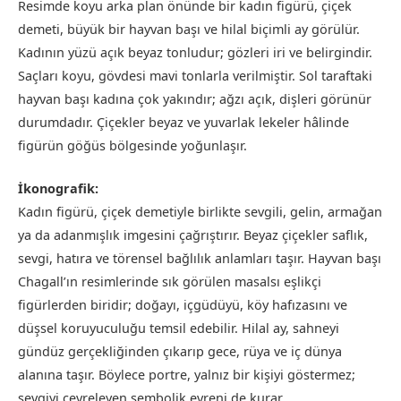
Resimde koyu arka plan önünde bir kadın figürü, çiçek
demeti, büyük bir hayvan başı ve hilal biçimli ay görülür.
Kadının yüzü açık beyaz tonludur; gözleri iri ve belirgindir.
Saçları koyu, gövdesi mavi tonlarla verilmiştir. Sol taraftaki
hayvan başı kadına çok yakındır; ağzı açık, dişleri görünür
durumdadır. Çiçekler beyaz ve yuvarlak lekeler hâlinde
figürün göğüs bölgesinde yoğunlaşır.
İkonografik:
Kadın figürü, çiçek demetiyle birlikte sevgili, gelin, armağan
ya da adanmışlık imgesini çağrıştırır. Beyaz çiçekler saflık,
sevgi, hatıra ve törensel bağlılık anlamları taşır. Hayvan başı
Chagall’ın resimlerinde sık görülen masalsı eşlikçi
figürlerden biridir; doğayı, içgüdüyü, köy hafızasını ve
düşsel koruyuculuğu temsil edebilir. Hilal ay, sahneyi
gündüz gerçekliğinden çıkarıp gece, rüya ve iç dünya
alanına taşır. Böylece portre, yalnız bir kişiyi göstermez;
sevgiyi çevreleyen sembolik evreni de kurar.