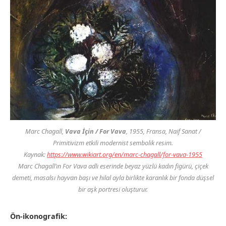
Marc Chagall,
Vava İçin / For Vava
, 1955, Fransa, Naif Sanat /
Primitivizm etkili modernist sembolik resim.
Kaynak:
https://www.wikiart.org/en/marc-chagall/for-vava-1955
Marc Chagall’ın
For Vava
adlı eserinde beyaz yüzlü kadın figürü, çiçek
demeti, masalsı hayvan başı ve hilal ayla birlikte karanlık bir fonda düşsel
bir aşk portresi oluşturur.
Ön-ikonografik: