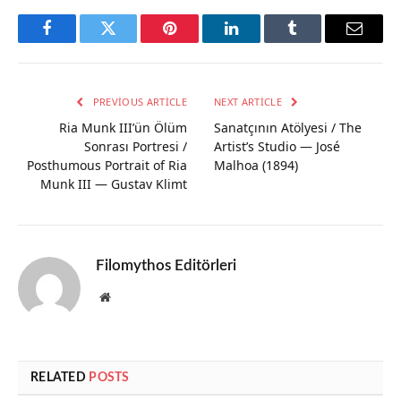
Facebook
Twitter
Pinterest
LinkedIn
Tumblr
Email
PREVIOUS ARTICLE
NEXT ARTICLE
Ria Munk III’ün Ölüm
Sanatçının Atölyesi / The
Sonrası Portresi /
Artist’s Studio — José
Posthumous Portrait of Ria
Malhoa (1894)
Munk III — Gustav Klimt
Filomythos Editörleri
Website
RELATED
POSTS