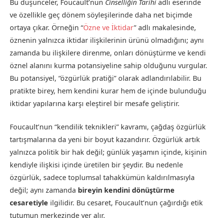
Bu düşünceler, Foucault’nun
Cinselliğin Tarihi
adlı eserinde
ve özellikle geç dönem söyleşilerinde daha net biçimde
ortaya çıkar. Örneğin “
Özne ve İktidar
” adlı makalesinde,
öznenin yalnızca iktidar ilişkilerinin ürünü olmadığını; aynı
zamanda bu ilişkilere direnme, onları dönüştürme ve kendi
öznel alanını kurma potansiyeline sahip olduğunu vurgular.
Bu potansiyel, “özgürlük pratiği” olarak adlandırılabilir. Bu
pratikte birey, hem kendini kurar hem de içinde bulunduğu
iktidar yapılarına karşı eleştirel bir mesafe geliştirir.
Foucault’nun “kendilik teknikleri” kavramı, çağdaş özgürlük
tartışmalarına da yeni bir boyut kazandırır. Özgürlük artık
yalnızca politik bir hak değil; günlük yaşamın içinde, kişinin
kendiyle ilişkisi içinde üretilen bir şeydir. Bu nedenle
özgürlük, sadece toplumsal tahakkümün kaldırılmasıyla
değil; aynı zamanda
bireyin kendini dönüştürme
cesaretiyle
ilgilidir. Bu cesaret, Foucault’nun çağırdığı etik
tutumun merkezinde yer alır.