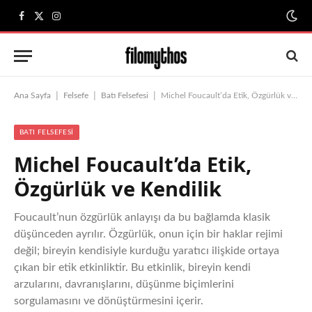
Facebook
X
Instagram
(Twitter)
|
|
|
Ana Sayfa
Felsefe
Batı Felsefesi
Michel Foucault’da Etik, Özgürlük ve Kendilik
BATI FELSEFESI
Michel Foucault’da Etik,
Özgürlük ve Kendilik
Foucault’nun özgürlük anlayışı da bu bağlamda klasik
düşünceden ayrılır. Özgürlük, onun için bir haklar rejimi
değil; bireyin kendisiyle kurduğu yaratıcı ilişkide ortaya
çıkan bir etik etkinliktir. Bu etkinlik, bireyin kendi
arzularını, davranışlarını, düşünme biçimlerini
sorgulamasını ve dönüştürmesini içerir.