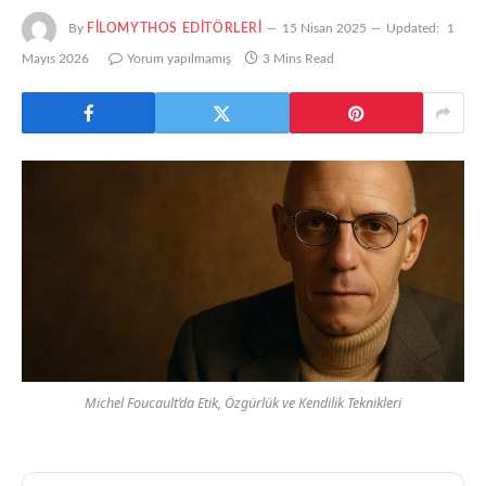
By
FILOMYTHOS EDITÖRLERI
15 Nisan 2025
Updated:
1
Mayıs 2026
Yorum yapılmamış
3 Mins Read
Michel Foucault’da Etik, Özgürlük ve Kendilik Teknikleri