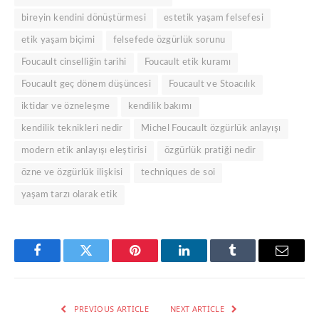
bireyin kendini dönüştürmesi
estetik yaşam felsefesi
etik yaşam biçimi
felsefede özgürlük sorunu
Foucault cinselliğin tarihi
Foucault etik kuramı
Foucault geç dönem düşüncesi
Foucault ve Stoacılık
iktidar ve özneleşme
kendilik bakımı
kendilik teknikleri nedir
Michel Foucault özgürlük anlayışı
modern etik anlayışı eleştirisi
özgürlük pratiği nedir
özne ve özgürlük ilişkisi
techniques de soi
yaşam tarzı olarak etik
Facebook
Twitter
Pinterest
LinkedIn
Tumblr
Email
PREVIOUS ARTICLE
NEXT ARTICLE