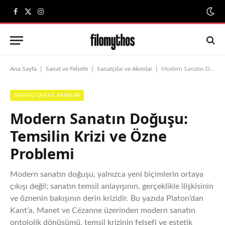
Facebook
X
Instagram
(Twitter)
|
|
|
Ana Sayfa
Sanat ve Felsefe
Sanatçılar ve Akımlar
Modern Sanatın Doğuşu: Temsilin Krizi ve Özne Problemi
SANATÇILAR VE AKIMLAR
Modern Sanatın Doğuşu:
Temsilin Krizi ve Özne
Problemi
Modern sanatın doğuşu, yalnızca yeni biçimlerin ortaya
çıkışı değil; sanatın temsil anlayışının, gerçeklikle ilişkisinin
ve öznenin bakışının derin krizidir. Bu yazıda Platon’dan
Kant’a, Manet ve Cézanne üzerinden modern sanatın
ontolojik dönüşümü, temsil krizinin felsefi ve estetik