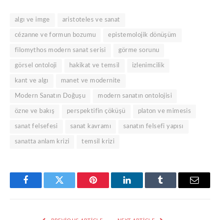
algı ve imge
aristoteles ve sanat
cézanne ve formun bozumu
epistemolojik dönüşüm
filomythos modern sanat serisi
görme sorunu
görsel ontoloji
hakikat ve temsil
izlenimcilik
kant ve algı
manet ve modernite
Modern Sanatın Doğuşu
modern sanatın ontolojisi
özne ve bakış
perspektifin çöküşü
platon ve mimesis
sanat felsefesi
sanat kavramı
sanatın felsefi yapısı
sanatta anlam krizi
temsil krizi
Facebook
Twitter
Pinterest
LinkedIn
Tumblr
Email