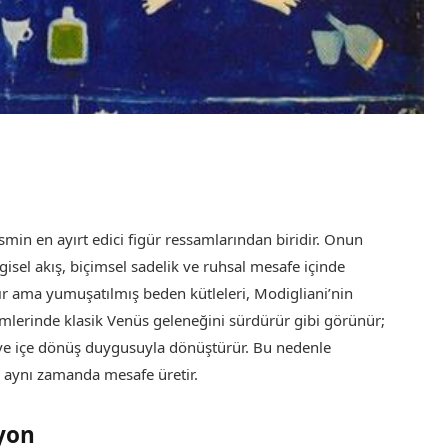
smin en ayırt edici figür ressamlarından biridir. Onun
sel akış, biçimsel sadelik ve ruhsal mesafe içinde
ır ama yumuşatılmış beden kütleleri, Modigliani’nin
esimlerinde klasik Venüs geleneğini sürdürür gibi görünür;
k ve içe dönüş duygusuyla dönüştürür. Bu nedenle
l, aynı zamanda mesafe üretir.
yon