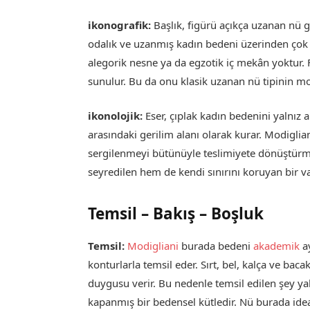
ikonografik:
Başlık, figürü açıkça uzanan nü 
odalık ve uzanmış kadın bedeni üzerinden çok 
alegorik nesne ya da egzotik iç mekân yoktur.
sunulur. Bu da onu klasik uzanan nü tipinin mode
ikonolojik:
Eser, çıplak kadın bedenini yalnız 
arasındaki gerilim alanı olarak kurar. Modiglia
sergilenmeyi bütünüyle teslimiyete dönüştür
seyredilen hem de kendi sınırını koruyan bir var
Temsil – Bakış – Boşluk
Temsil:
Modigliani
burada bedeni
akademik
ay
konturlarla temsil eder. Sırt, bel, kalça ve b
duygusu verir. Bu nedenle temsil edilen şey yal
kapanmış bir bedensel kütledir. Nü burada ide