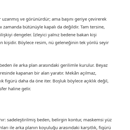
gür uzanmış ve görünürdür; ama başını geriye çevirerek
ynı zamanda bütünüyle kapalı da değildir. Tam tersine,
işkiyi dengeler. İzleyici yalnız bedene bakan kişi
an kişidir. Böylece resim, nü geleneğinin tek yönlü seyir
beden ile arka plan arasındaki gerilimle kurulur. Beyaz
vresinde kapanan bir alan yaratır. Mekân açılmaz,
 figürü daha da öne iter. Boşluk böylece açıklık değil,
er haline gelir.
r: sadeleştirilmiş beden, belirgin kontur, maskemsi yüz
ları ile arka planın koyuluğu arasındaki karşıtlık, figürü