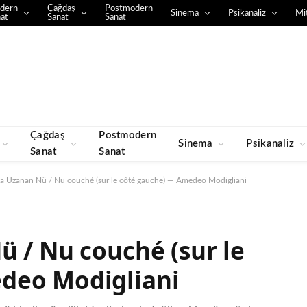
dern
Çağdaş
Postmodern
Sinema
Psikanaliz
Mit
at
Sanat
Sanat
Çağdaş
Postmodern
Sinema
Psikanaliz
Sanat
Sanat
na Uzanan Nü / Nu couché (sur le côté gauche) — Amedeo Modigliani
ü / Nu couché (sur le
deo Modigliani