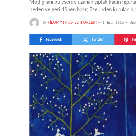
Modigliani bu eserde uzanan çıplak kadın figürünü 
beden ve geri dönen bakış üzerinden kurulan kır
By
FILOMYTHOS EDITÖRLERI
1 Nisan 2026
Upd
Facebook
Twitter
Pi