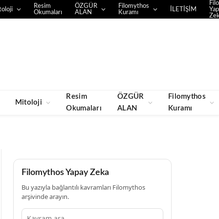
Fil
Resim
ÖZGÜR
Filomythos
oloji
İLETİŞİM
Yap
Okumaları
ALAN
Kuramı
Ze
Resim
ÖZGÜR
Filomythos
Mitoloji
Okumaları
ALAN
Kuramı
Filomythos Yapay Zeka
Bu yazıyla bağlantılı kavramları Filomythos
arşivinde arayın.