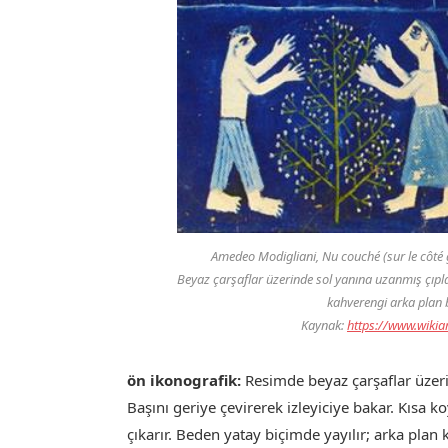
Amedeo Modigliani,
Nu couché (sur le côté
Beyaz çarşaflar üzerinde sol yanına uzanmış çıplak
kahverengi arka plan b
Kaynak:
https://www.wikia
ön ikonografik:
Resimde beyaz çarşaflar üzeri
Başını geriye çevirerek izleyiciye bakar. Kısa 
çıkarır. Beden yatay biçimde yayılır; arka plan