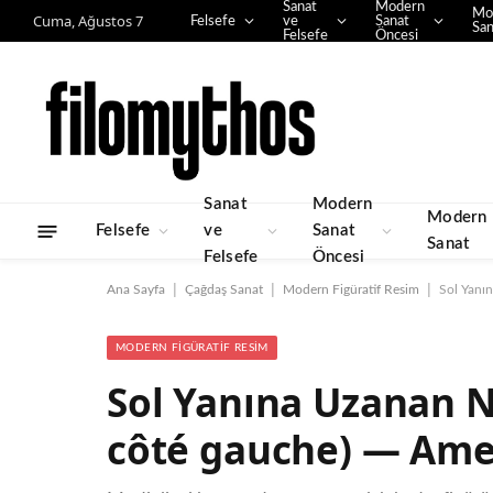
Sanat
Modern
Mo
Cuma, Ağustos 7
Felsefe
ve
Sanat
San
Felsefe
Öncesi
Sanat
Modern
Modern
Felsefe
ve
Sanat
Sanat
Felsefe
Öncesi
|
|
|
Ana Sayfa
Çağdaş Sanat
Modern Figüratif Resim
Sol Yanı
MODERN FIGÜRATIF RESIM
Sol Yanına Uzanan N
côté gauche) — Ame