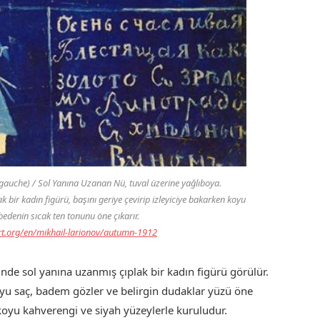
 gauche) / Sol Yanına Uzanan Nü
, tuval üzerine yağlıboya.
 bir kadın figürü, başını geriye çevirip izleyiciye bakarken koyu
edenin sıcak ten tonunu öne çıkarır.
rt.org/en/mikhail-larionov/autumn-1912
nde sol yanına uzanmış çıplak bir kadın figürü görülür.
koyu saç, badem gözler ve belirgin dudaklar yüzü öne
 koyu kahverengi ve siyah yüzeylerle kuruludur.