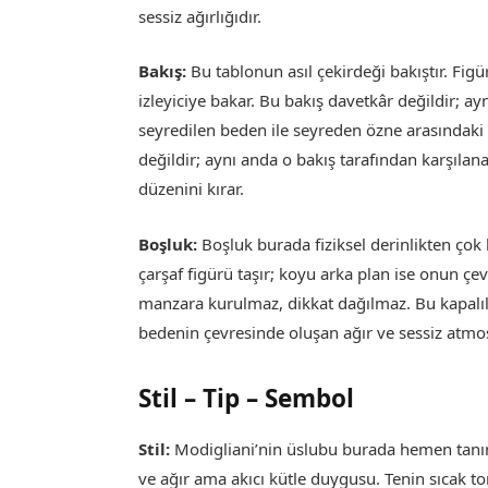
sessiz ağırlığıdır.
Bakış:
Bu tablonun asıl çekirdeği bakıştır. Fi
izleyiciye bakar. Bu bakış davetkâr değildir; a
seyredilen beden ile seyreden özne arasındaki il
değildir; aynı anda o bakış tarafından karşılan
düzenini kırar.
Boşluk:
Boşluk burada fiziksel derinlikten çok 
çarşaf figürü taşır; koyu arka plan ise onun çe
manzara kurulmaz, dikkat dağılmaz. Bu kapalılık
bedenin çevresinde oluşan ağır ve sessiz atmosf
Stil – Tip – Sembol
Stil:
Modigliani’nin üslubu burada hemen tanını
ve ağır ama akıcı kütle duygusu. Tenin sıcak ton