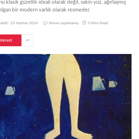
klasik güzellik ideali olarak değil, sakin yüz, ağırlaşmış
ılgan bir modern varlık olarak resmeder.
ated:
23 Haziran 2026
Yorum yapılmamış
5 Mins Read
nterest