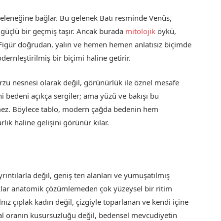
geleneğine bağlar. Bu gelenek Batı resminde Venüs,
güçlü bir geçmiş taşır. Ancak burada
mitolojik
öykü,
 Figür doğrudan, yalın ve hemen hemen anlatısız biçimde
rnleştirilmiş bir biçimi haline getirir.
arzu nesnesi olarak değil, görünürlük ile öznel mesafe
ni bedeni açıkça sergiler; ama yüzü ve bakışı bu
mez. Böylece tablo, modern çağda bedenin hem
lık haline gelişini görünür kılar.
rıntılarla değil, geniş ten alanları ve yumuşatılmış
acaklar anatomik çözümlemeden çok yüzeysel bir ritim
nız çıplak kadın değil, çizgiyle toparlanan ve kendi içine
al oranın kusursuzluğu değil, bedensel mevcudiyetin