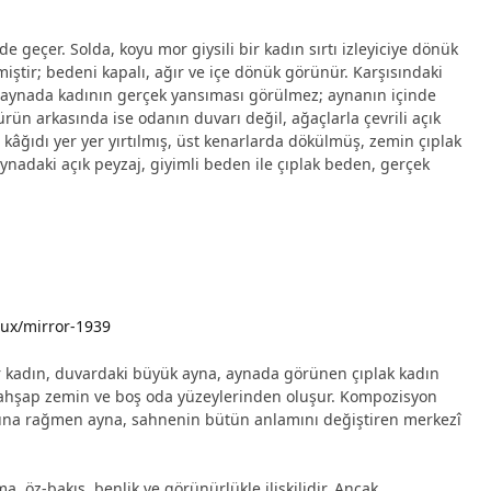
 geçer. Solda, koyu mor giysili bir kadın sırtı izleyiciye dönük
ştir; bedeni kapalı, ağır ve içe dönük görünür. Karşısındaki
k aynada kadının gerçek yansıması görülmez; aynanın içinde
ürün arkasında ise odanın duvarı değil, ağaçlarla çevrili açık
kâğıdı yer yer yırtılmış, üst kenarlarda dökülmüş, zemin çıplak
aynadaki açık peyzaj, giyimli beden ile çıplak beden, gerçek
aux/mirror-1939
ir kadın, duvardaki büyük ayna, aynada görünen çıplak kadın
, ahşap zemin ve boş oda yüzeylerinden oluşur. Kompozisyon
r. Buna rağmen ayna, sahnenin bütün anlamını değiştiren merkezî
, öz-bakış, benlik ve görünürlükle ilişkilidir. Ancak