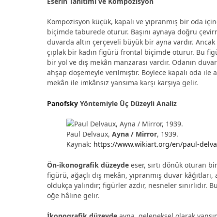
Eserin Tanıtımı ve Kompozisyon
Kompozisyon küçük, kapalı ve yıpranmış bir oda içinde
biçimde taburede oturur. Başını aynaya doğru çevirmi
duvarda altın çerçeveli büyük bir ayna vardır. Anca
çıplak bir kadın figürü frontal biçimde oturur. Bu fig
bir yol ve dış mekân manzarası vardır. Odanın duvar 
ahşap döşemeyle verilmiştir. Böylece kapalı oda ile 
mekân ile imkânsız yansıma karşı karşıya gelir.
Panofsky
Yöntemiyle Üç Düzeyli Analiz
Paul Delvaux,
Ayna / Mirror
, 1939.
Kaynak:
https://www.wikiart.org/en/paul-delv
Ön-ikonografik düzeyde
eser, sırtı dönük oturan b
figürü, ağaçlı dış mekân, yıpranmış duvar kâğıtları
oldukça yalındır; figürler azdır, nesneler sınırlıdı
öğe hâline gelir.
İkonografik düzeyde
ayna, geleneksel olarak yansıma