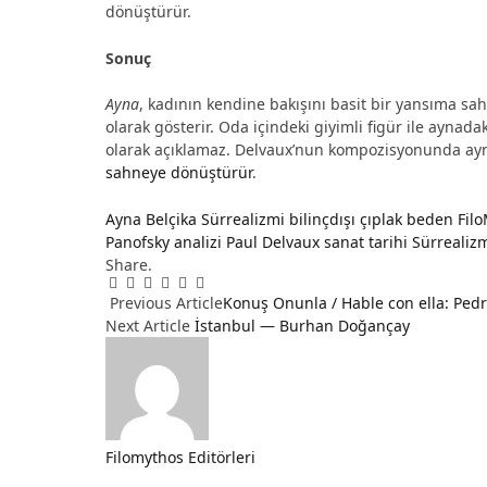
dönüştürür.
Sonuç
Ayna
, kadının kendine bakışını basit bir yansıma sah
olarak gösterir. Oda içindeki giyimli figür ile aynad
olarak açıklamaz. Delvaux’nun kompozisyonunda ayna
sahneye dönüştürür
.
Ayna
Belçika Sürrealizmi
bilinçdışı
çıplak beden
Fil
Panofsky analizi
Paul Delvaux
sanat tarihi
Sürrealiz
Share.
Facebook
Twitter
Pinterest
LinkedIn
Tumblr
Email
Previous Article
Konuş Onunla / Hable con ella: Pedro
Next Article
İstanbul — Burhan Doğançay
Filomythos Editörleri