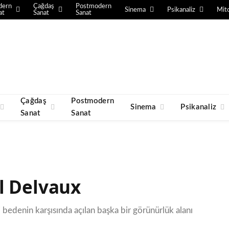
dern
Çağdaş
Postmodern
Sinema
Psikanaliz
Mito
at
Sanat
Sanat
Çağdaş
Postmodern
Sinema
Psikanaliz
Sanat
Sanat
l Delvaux
 bedenin karşısında açılan başka bir görünürlük alanı