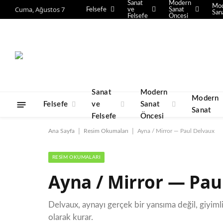
Sanat
Modern
Mo
Cuma, Ağustos 7
Felsefe
ve
Sanat
San
Felsefe
Öncesi
Sanat
Modern
Modern
Felsefe
ve
Sanat
Sanat
Felsefe
Öncesi
|
|
Ana Sayfa
Resim Okumaları
Ayna / Mirror — Paul Delvaux
RESIM OKUMALARI
Ayna / Mirror — Pau
Delvaux, aynayı gerçek bir yansıma değil, giyimli
olarak kurar.