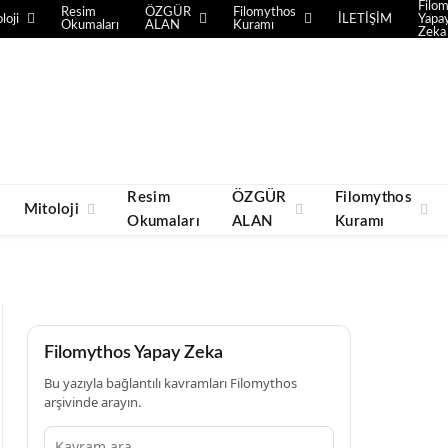
Filo
Resim
ÖZGÜR
Filomythos
loji
İLETİŞİM
Yapa
Okumaları
ALAN
Kuramı
Zeka
Resim
ÖZGÜR
Filomythos
Mitoloji
Okumaları
ALAN
Kuramı
Filomythos Yapay Zeka
Bu yazıyla bağlantılı kavramları Filomythos
arşivinde arayın.