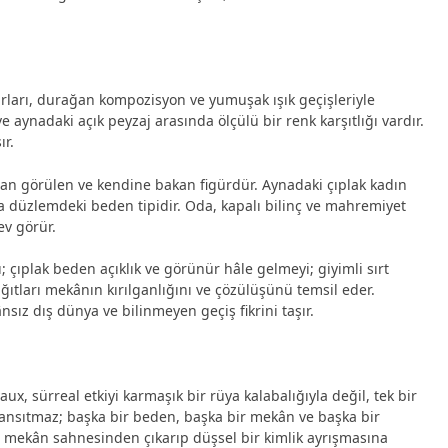
turları, durağan kompozisyon ve yumuşak ışık geçişleriyle
ve aynadaki açık peyzaj arasında ölçülü bir renk karşıtlığı vardır.
ır.
dan görülen ve kendine bakan figürdür. Aynadaki çıplak kadın
a düzlemdeki beden tipidir. Oda, kapalı bilinç ve mahremiyet
ev görür.
çıplak beden açıklık ve görünür hâle gelmeyi; giyimli sırt
ğıtları mekânın kırılganlığını ve çözülüşünü temsil eder.
nsız dış dünya ve bilinmeyen geçiş fikrini taşır.
ux, sürreal etkiyi karmaşık bir rüya kalabalığıyla değil, tek bir
yansıtmaz; başka bir beden, başka bir mekân ve başka bir
iç mekân sahnesinden çıkarıp düşsel bir kimlik ayrışmasına