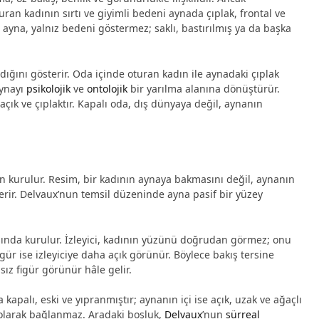
an kadının sırtı ve giyimli bedeni aynada çıplak, frontal ve
ayna, yalnız bedeni göstermez; saklı, bastırılmış ya da başka
adığını gösterir. Oda içinde oturan kadın ile aynadaki çıplak
 aynayı
psikolojik
ve
ontolojik
bir yarılma alanına dönüştürür.
çık ve çıplaktır. Kapalı oda, dış dünyaya değil, aynanın
 kurulur. Resim, bir kadının aynaya bakmasını değil, aynanın
ir. Delvaux’nun temsil düzeninde ayna pasif bir yüzey
rasında kurulur. İzleyici, kadının yüzünü doğrudan görmez; onu
gür ise izleyiciye daha açık görünür. Böylece bakış tersine
ız figür görünür hâle gelir.
kapalı, eski ve yıpranmıştır; aynanın içi ise açık, uzak ve ağaçlı
l olarak bağlanmaz. Aradaki boşluk,
Delvaux
’nun
sürreal