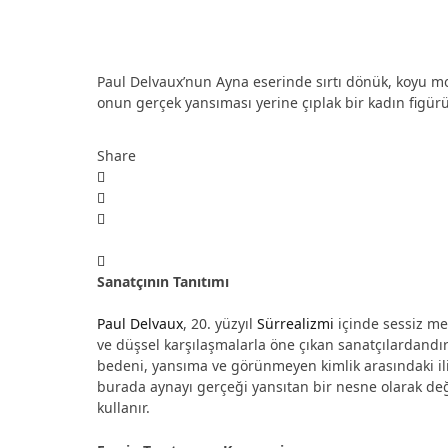
Paul Delvaux’nun Ayna eserinde sırtı dönük, koyu mo
onun gerçek yansıması yerine çıplak bir kadın figürü
Share
Sanatçının Tanıtımı
Paul Delvaux
, 20. yüzyıl
Sürrealizmi
içinde sessiz mek
ve düşsel karşılaşmalarla öne çıkan sanatçılardandı
bedeni, yansıma ve görünmeyen kimlik arasındaki il
burada aynayı gerçeği yansıtan bir nesne olarak değ
kullanır.