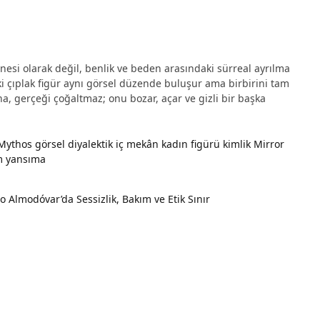
nesi olarak değil, benlik ve beden arasındaki sürreal ayrılma
aki çıplak figür aynı görsel düzende buluşur ama birbirini tam
, gerçeği çoğaltmaz; onu bozar, açar ve gizli bir başka
oMythos
görsel diyalektik
iç mekân
kadın figürü
kimlik
Mirror
m
yansıma
 Almodóvar’da Sessizlik, Bakım ve Etik Sınır