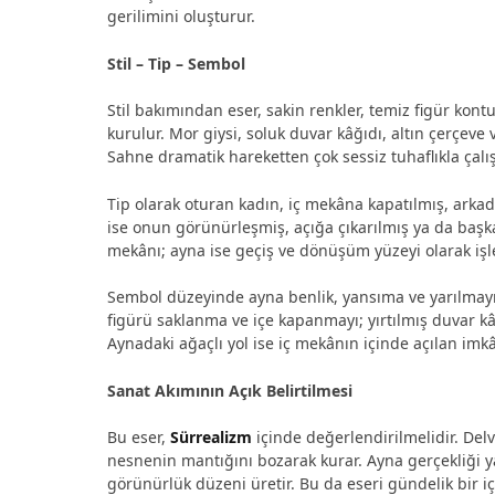
gerilimini oluşturur.
Stil – Tip – Sembol
Stil bakımından eser, sakin renkler, temiz figür kon
kurulur. Mor giysi, soluk duvar kâğıdı, altın çerçeve 
Sahne dramatik hareketten çok sessiz tuhaflıkla çalış
Tip olarak oturan kadın, iç mekâna kapatılmış, arka
ise onun görünürleşmiş, açığa çıkarılmış ya da başk
mekânı; ayna ise geçiş ve dönüşüm yüzeyi olarak işl
Sembol düzeyinde ayna benlik, yansıma ve yarılmayı; 
figürü saklanma ve içe kapanmayı; yırtılmış duvar kâ
Aynadaki ağaçlı yol ise iç mekânın içinde açılan imkâ
Sanat Akımının Açık Belirtilmesi
Bu eser,
Sürrealizm
içinde değerlendirilmelidir. Delva
nesnenin mantığını bozarak kurar. Ayna gerçekliği 
görünürlük düzeni üretir. Bu da eseri gündelik bir 