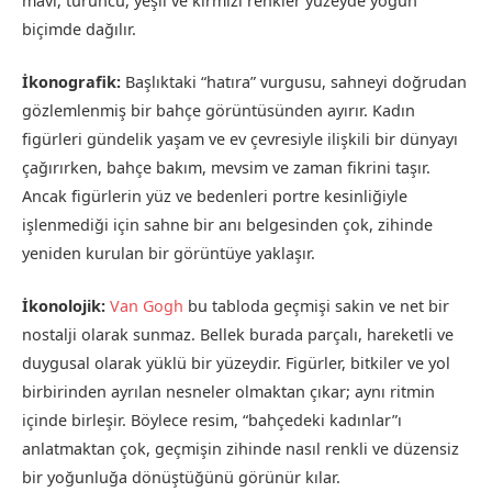
mavi, turuncu, yeşil ve kırmızı renkler yüzeyde yoğun
biçimde dağılır.
İkonografik:
Başlıktaki “hatıra” vurgusu, sahneyi doğrudan
gözlemlenmiş bir bahçe görüntüsünden ayırır. Kadın
figürleri gündelik yaşam ve ev çevresiyle ilişkili bir dünyayı
çağırırken, bahçe bakım, mevsim ve zaman fikrini taşır.
Ancak figürlerin yüz ve bedenleri portre kesinliğiyle
işlenmediği için sahne bir anı belgesinden çok, zihinde
yeniden kurulan bir görüntüye yaklaşır.
İkonolojik:
Van Gogh
bu tabloda geçmişi sakin ve net bir
nostalji olarak sunmaz. Bellek burada parçalı, hareketli ve
duygusal olarak yüklü bir yüzeydir. Figürler, bitkiler ve yol
birbirinden ayrılan nesneler olmaktan çıkar; aynı ritmin
içinde birleşir. Böylece resim, “bahçedeki kadınlar”ı
anlatmaktan çok, geçmişin zihinde nasıl renkli ve düzensiz
bir yoğunluğa dönüştüğünü görünür kılar.