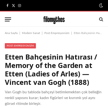
Facebook
X
Instagram
(Twitter)
|
|
|
Ana Sayfa
Modern Sanat
Post-Empresyonizm
Etten Bahçesinin Hatırası / Memory of the Garden at Etten (Ladies of Arles) — Vincent van Gogh (1888)
POST-EMPRESYONIZM
Etten Bahçesinin Hatırası /
Memory of the Garden at
Etten (Ladies of Arles) —
Vincent van Gogh (1888)
Van Gogh bu tabloda bahçeyi betimlemekten çok belleğin
renkli yapısını kurar; kadın figürleri ve kıvrımlı yol aynı
görsel ritimde birleşir.