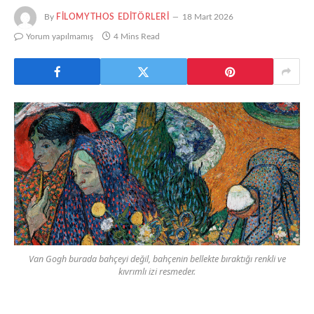
By
FILOMYTHOS EDITÖRLERI
18 Mart 2026
Yorum yapılmamış
4 Mins Read
Van Gogh burada bahçeyi değil, bahçenin bellekte bıraktığı renkli ve
kıvrımlı izi resmeder.