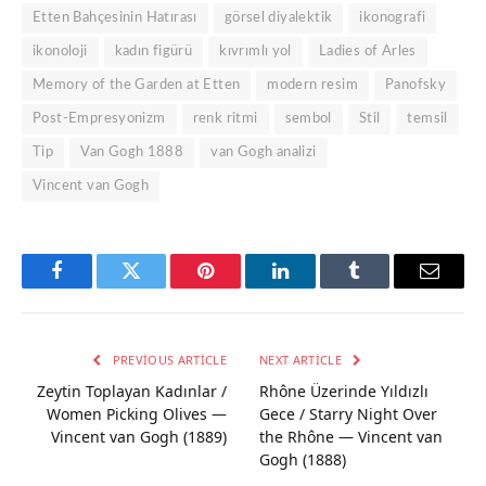
Etten Bahçesinin Hatırası
görsel diyalektik
ikonografi
ikonoloji
kadın figürü
kıvrımlı yol
Ladies of Arles
Memory of the Garden at Etten
modern resim
Panofsky
Post-Empresyonizm
renk ritmi
sembol
Stil
temsil
Tip
Van Gogh 1888
van Gogh analizi
Vincent van Gogh
Facebook
Twitter
Pinterest
LinkedIn
Tumblr
Email
PREVIOUS ARTICLE
NEXT ARTICLE
Zeytin Toplayan Kadınlar /
Rhône Üzerinde Yıldızlı
Women Picking Olives —
Gece / Starry Night Over
Vincent van Gogh (1889)
the Rhône — Vincent van
Gogh (1888)