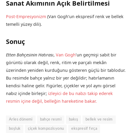
Sanat Akımının Açık Belirtilmesi
Post-Empresyonizm
(Van Gogh’un ekspresif renk ve bellek
temelli yüzey dili).
Sonuç
Etten Bahçesinin Hatırası
,
Van Gogh
’un geçmişi sabit bir
görüntü olarak değil, renk, ritim ve parçalı mekân
üzerinden yeniden kurduğunu gösteren güçlü bir tablodur.
Bu resimde bahçe yalnız bir yer değildir; hatırlamanın
kendisi haline gelir. Figürler, çiçekler ve yol aynı görsel
nabız içinde birleşir;
izleyici de bu nabzı takip ederek
resmin içine değil, belleğin hareketine bakar.
Arles dönemi
bahçe resmi
bakış
bellek ve resim
boşluk
çiçek kompozisyonu
ekspresif fırça