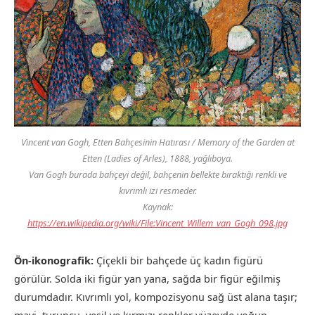
Vincent van Gogh,
Etten Bahçesinin Hatırası / Memory of the Garden at
Etten (Ladies of Arles)
, 1888, yağlıboya.
Van Gogh burada bahçeyi değil, bahçenin bellekte bıraktığı renkli ve
kıvrımlı izi resmeder.
Kaynak:
https://en.wikipedia.org/wiki/File:Vincent_Willem_van_Gogh_098.jpg
Ön-ikonografik:
Çiçekli bir bahçede üç kadın figürü
görülür. Solda iki figür yan yana, sağda bir figür eğilmiş
durumdadır. Kıvrımlı yol, kompozisyonu sağ üst alana taşır;