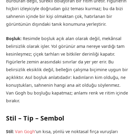
durduran değil, sürekli dolaştıran bir ritim üretir. Figürlerin
hiçbiri izleyiciyle doğrudan göz teması kurmaz; bu da bizi
sahnenin içinde bir kişi olmaktan çok, hatırlanan bir
görüntünün dışındaki tanık konumuna yerleştirir.
Boşluk:
Resimde boşluk açık alan olarak değil, mekânsal
belirsizlik olarak işler. Yol görünür ama nereye vardığı tam
kesinleşmez; çiçek tarhları ve bitkiler derinliği kapatır.
Figürlerle zemin arasındaki sınırlar da yer yer erir. Bu
belirsizlik eksiklik değil, belleğin çalışma biçimine uygun bir
açıklıktır. Asıl boşluk anlatıdadır: kadınların kim olduğu, ne
konuştukları, sahnenin hangi ana ait olduğu söylenmez.
Van Gogh bu boşluğu kapatmaz; anlamı renk ve ritim içinde
bırakır.
Stil – Tip – Sembol
Stil:
Van Gogh
’un kısa, yönlü ve noktasal fırça vuruşları