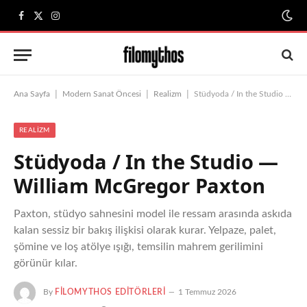
Facebook
X
Instagram
(Twitter)
|
|
|
Ana Sayfa
Modern Sanat Öncesi
Realizm
Stüdyoda / In the Studio — William McGregor Paxton
REALIZM
Stüdyoda / In the Studio —
William McGregor Paxton
Paxton, stüdyo sahnesini model ile ressam arasında askıda
kalan sessiz bir bakış ilişkisi olarak kurar. Yelpaze, palet,
şömine ve loş atölye ışığı, temsilin mahrem gerilimini
görünür kılar.
By
FILOMYTHOS EDITÖRLERI
1 Temmuz 2026