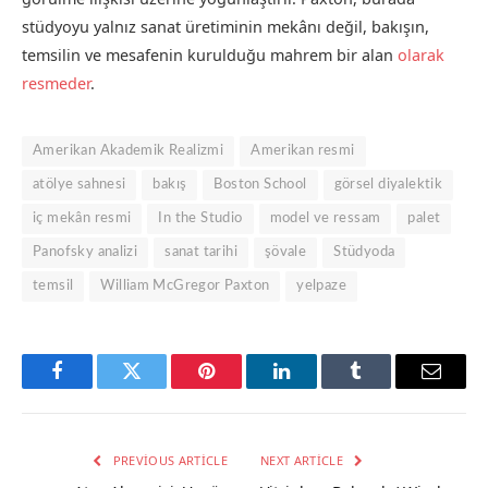
stüdyoyu yalnız sanat üretiminin mekânı değil, bakışın,
temsilin ve mesafenin kurulduğu mahrem bir alan
olarak
resmeder
.
Amerikan Akademik Realizmi
Amerikan resmi
atölye sahnesi
bakış
Boston School
görsel diyalektik
iç mekân resmi
In the Studio
model ve ressam
palet
Panofsky analizi
sanat tarihi
şövale
Stüdyoda
temsil
William McGregor Paxton
yelpaze
Facebook
Twitter
Pinterest
LinkedIn
Tumblr
Email
PREVIOUS ARTICLE
NEXT ARTICLE