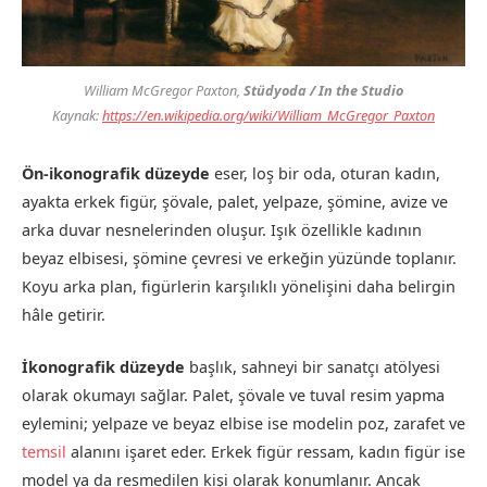
William McGregor Paxton,
Stüdyoda / In the Studio
Kaynak:
https://en.wikipedia.org/wiki/William_McGregor_Paxton
Ön-ikonografik düzeyde
eser, loş bir oda, oturan kadın,
ayakta erkek figür, şövale, palet, yelpaze, şömine, avize ve
arka duvar nesnelerinden oluşur. Işık özellikle kadının
beyaz elbisesi, şömine çevresi ve erkeğin yüzünde toplanır.
Koyu arka plan, figürlerin karşılıklı yönelişini daha belirgin
hâle getirir.
İkonografik düzeyde
başlık, sahneyi bir sanatçı atölyesi
olarak okumayı sağlar. Palet, şövale ve tuval resim yapma
eylemini; yelpaze ve beyaz elbise ise modelin poz, zarafet ve
temsil
alanını işaret eder. Erkek figür ressam, kadın figür ise
model ya da resmedilen kişi olarak konumlanır. Ancak