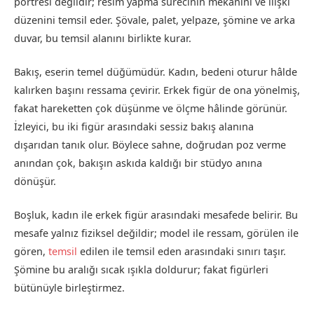
portresi değildir; resim yapma sürecinin mekânını ve ilişki
düzenini temsil eder. Şövale, palet, yelpaze, şömine ve arka
duvar, bu temsil alanını birlikte kurar.
Bakış, eserin temel düğümüdür. Kadın, bedeni oturur hâlde
kalırken başını ressama çevirir. Erkek figür de ona yönelmiş,
fakat hareketten çok düşünme ve ölçme hâlinde görünür.
İzleyici, bu iki figür arasındaki sessiz bakış alanına
dışarıdan tanık olur. Böylece sahne, doğrudan poz verme
anından çok, bakışın askıda kaldığı bir stüdyo anına
dönüşür.
Boşluk, kadın ile erkek figür arasındaki mesafede belirir. Bu
mesafe yalnız fiziksel değildir; model ile ressam, görülen ile
gören,
temsil
edilen ile temsil eden arasındaki sınırı taşır.
Şömine bu aralığı sıcak ışıkla doldurur; fakat figürleri
bütünüyle birleştirmez.