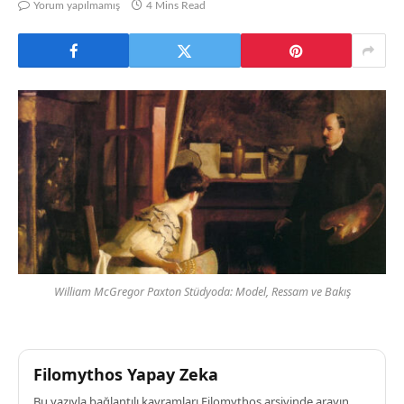
Yorum yapılmamış
4 Mins Read
William McGregor Paxton Stüdyoda: Model, Ressam ve Bakış
Filomythos Yapay Zeka
Bu yazıyla bağlantılı kavramları Filomythos arşivinde arayın.