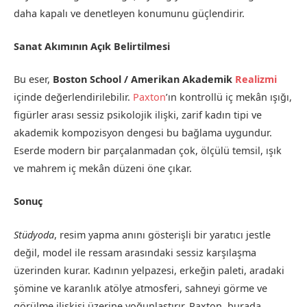
daha kapalı ve denetleyen konumunu güçlendirir.
Sanat Akımının Açık Belirtilmesi
Bu eser,
Boston School / Amerikan Akademik
Realizmi
içinde değerlendirilebilir.
Paxton
’ın kontrollü iç mekân ışığı,
figürler arası sessiz psikolojik ilişki, zarif kadın tipi ve
akademik kompozisyon dengesi bu bağlama uygundur.
Eserde modern bir parçalanmadan çok, ölçülü temsil, ışık
ve mahrem iç mekân düzeni öne çıkar.
Sonuç
Stüdyoda
, resim yapma anını gösterişli bir yaratıcı jestle
değil, model ile ressam arasındaki sessiz karşılaşma
üzerinden kurar. Kadının yelpazesi, erkeğin paleti, aradaki
şömine ve karanlık atölye atmosferi, sahneyi görme ve
görülme ilişkisi üzerine yoğunlaştırır. Paxton, burada