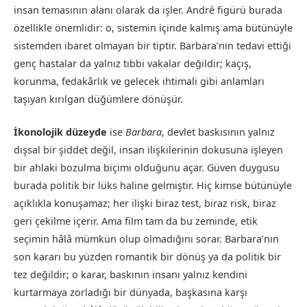
insan temasının alanı olarak da işler. André figürü burada
özellikle önemlidir: o, sistemin içinde kalmış ama bütünüyle
sistemden ibaret olmayan bir tiptir. Barbara’nın tedavi ettiği
genç hastalar da yalnız tıbbi vakalar değildir; kaçış,
korunma, fedakârlık ve gelecek ihtimali gibi anlamları
taşıyan kırılgan düğümlere dönüşür.
İkonolojik düzeyde
ise
Barbara
, devlet baskısının yalnız
dışsal bir şiddet değil, insan ilişkilerinin dokusuna işleyen
bir ahlaki bozulma biçimi olduğunu açar. Güven duygusu
burada politik bir lüks haline gelmiştir. Hiç kimse bütünüyle
açıklıkla konuşamaz; her ilişki biraz test, biraz risk, biraz
geri çekilme içerir. Ama film tam da bu zeminde, etik
seçimin hâlâ mümkün olup olmadığını sorar. Barbara’nın
son kararı bu yüzden romantik bir dönüş ya da politik bir
tez değildir; o karar, baskının insanı yalnız kendini
kurtarmaya zorladığı bir dünyada, başkasına karşı