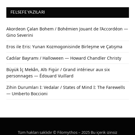
FELSEFE YAZILARI
Akordeon Çalan Bohem / Bohémien Jouant de l’Accordéon —
Gino Severini
Eros ile Eris: Yunan Kozmogonisinde Birleşme ve Çatışma
Cadılar Bayramı / Halloween — Howard Chandler Christy
Büyük İç Mekân, Altı Figür / Grand intérieur aux six
personnages — Édouard Vuillard
Zihin Durumları I: Vedalar / States of Mind I: The Farewells
— Umberto Boccioni
Tüm hakları saklıdır © Filomythos – 2025 Bu içerik izinsiz