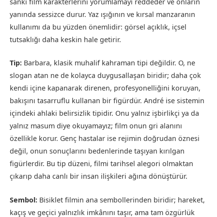
sanki film karakterlerini yorumlamayı reddeder ve onların
yanında sessizce durur. Yaz ışığının ve kırsal manzaranın
kullanımı da bu yüzden önemlidir: görsel açıklık, içsel
tutsaklığı daha keskin hale getirir.
Tip:
Barbara, klasik muhalif kahraman tipi değildir. O, ne
slogan atan ne de kolayca duygusallaşan biridir; daha çok
kendi içine kapanarak direnen, profesyonelliğini koruyan,
bakışını tasarruflu kullanan bir figürdür. André ise sistemin
içindeki ahlaki belirsizlik tipidir. Onu yalnız işbirlikçi ya da
yalnız masum diye okuyamayız; film onun gri alanını
özellikle korur. Genç hastalar ise rejimin doğrudan öznesi
değil, onun sonuçlarını bedenlerinde taşıyan kırılgan
figürlerdir. Bu tip düzeni, filmi tarihsel alegori olmaktan
çıkarıp daha canlı bir insan ilişkileri ağına dönüştürür.
Sembol:
Bisiklet filmin ana sembollerinden biridir; hareket,
kaçış ve geçici yalnızlık imkânını taşır, ama tam özgürlük