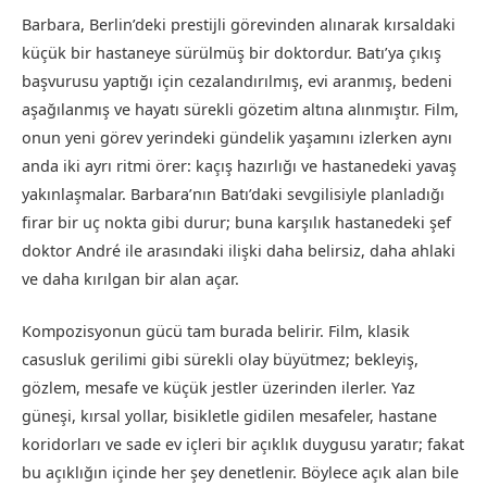
Barbara, Berlin’deki prestijli görevinden alınarak kırsaldaki
küçük bir hastaneye sürülmüş bir doktordur. Batı’ya çıkış
başvurusu yaptığı için cezalandırılmış, evi aranmış, bedeni
aşağılanmış ve hayatı sürekli gözetim altına alınmıştır. Film,
onun yeni görev yerindeki gündelik yaşamını izlerken aynı
anda iki ayrı ritmi örer: kaçış hazırlığı ve hastanedeki yavaş
yakınlaşmalar. Barbara’nın Batı’daki sevgilisiyle planladığı
firar bir uç nokta gibi durur; buna karşılık hastanedeki şef
doktor André ile arasındaki ilişki daha belirsiz, daha ahlaki
ve daha kırılgan bir alan açar.
Kompozisyonun gücü tam burada belirir. Film, klasik
casusluk gerilimi gibi sürekli olay büyütmez; bekleyiş,
gözlem, mesafe ve küçük jestler üzerinden ilerler. Yaz
güneşi, kırsal yollar, bisikletle gidilen mesafeler, hastane
koridorları ve sade ev içleri bir açıklık duygusu yaratır; fakat
bu açıklığın içinde her şey denetlenir. Böylece açık alan bile