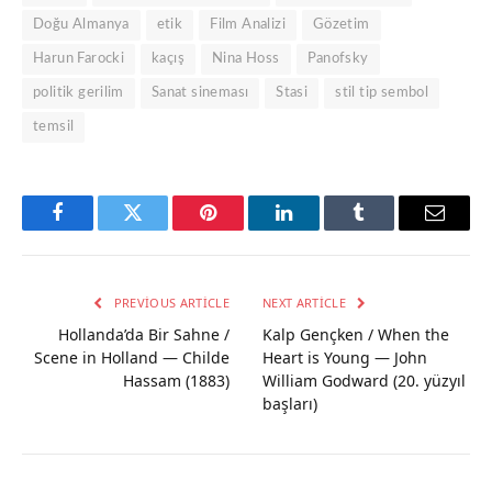
Doğu Almanya
etik
Film Analizi
Gözetim
Harun Farocki
kaçış
Nina Hoss
Panofsky
politik gerilim
Sanat sineması
Stasi
stil tip sembol
temsil
Facebook
Twitter
Pinterest
LinkedIn
Tumblr
Email
PREVIOUS ARTICLE
NEXT ARTICLE
Hollanda’da Bir Sahne /
Kalp Gençken / When the
Scene in Holland — Childe
Heart is Young — John
Hassam (1883)
William Godward (20. yüzyıl
başları)