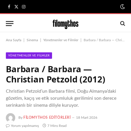
Facebook
X
Instagram
(Twitter)
|
|
|
Ana Sayfa
Sinema
Yönetmenler ve Filmler
Barbara / Barbara — Christian Petzold (2012)
YÖNETMENLER VE FILMLER
Barbara / Barbara —
Christian Petzold (2012)
Christian Petzold’un Barbara filmi, Doğu Almanya’daki
gözetim, kaçış ve etik sorumluluk gerilimini son derece
serinkanlı bir sinema diliyle kuruyor.
By
FILOMYTHOS EDITÖRLERI
18 Mart 2026
Yorum yapılmamış
7 Mins Read