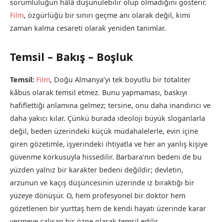
sorumluluğun hâlâ düşünülebilir olup olmadığını gösterir.
Film
, özgürlüğü bir sınırı geçme anı olarak değil, kimi
zaman kalma cesareti olarak yeniden tanımlar.
Temsil – Bakış – Boşluk
Temsil:
Film
, Doğu Almanya’yı tek boyutlu bir totaliter
kâbus olarak temsil etmez. Bunu yapmaması, baskıyı
hafiflettiği anlamına gelmez; tersine, onu daha inandırıcı ve
daha yakıcı kılar. Çünkü burada ideoloji büyük sloganlarla
değil, beden üzerindeki küçük müdahalelerle, evin içine
giren gözetimle, işyerindeki ihtiyatla ve her an yanlış kişiye
güvenme korkusuyla hissedilir. Barbara’nın bedeni de bu
yüzden yalnız bir karakter bedeni değildir; devletin,
arzunun ve kaçış düşüncesinin üzerinde iz bıraktığı bir
yüzeye dönüşür. O, hem profesyonel bir doktor hem
gözetlenen bir yurttaş hem de kendi hayatı üzerinde karar
vermeye çalışan bir özne olarak temsil edilir.