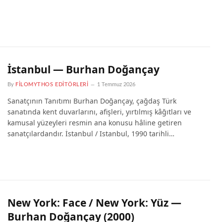
İstanbul — Burhan Doğançay
By
FILOMYTHOS EDITÖRLERI
1 Temmuz 2026
Sanatçının Tanıtımı Burhan Doğançay, çağdaş Türk
sanatında kent duvarlarını, afişleri, yırtılmış kâğıtları ve
kamusal yüzeyleri resmin ana konusu hâline getiren
sanatçılardandır. İstanbul / Istanbul, 1990 tarihli…
New York: Face / New York: Yüz —
Burhan Doğançay (2000)