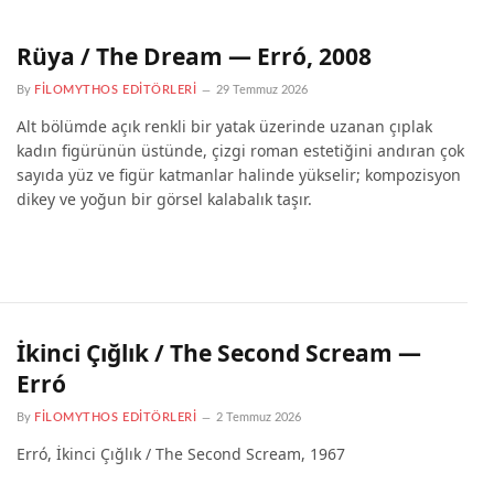
Rüya / The Dream — Erró, 2008
By
FILOMYTHOS EDITÖRLERI
29 Temmuz 2026
Alt bölümde açık renkli bir yatak üzerinde uzanan çıplak
kadın figürünün üstünde, çizgi roman estetiğini andıran çok
sayıda yüz ve figür katmanlar halinde yükselir; kompozisyon
dikey ve yoğun bir görsel kalabalık taşır.
İkinci Çığlık / The Second Scream —
Erró
By
FILOMYTHOS EDITÖRLERI
2 Temmuz 2026
Erró, İkinci Çığlık / The Second Scream, 1967