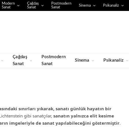
Modern
Çağdaş
Postmodern
Sinema
Psikanaliz
Sanat
Sanat
Sanat
Çağdaş
Postmodern
Sinema
Psikanaliz
Sanat
Sanat
sındaki sınırları yıkarak, sanatı günlük hayatın bir
ichtenstein gibi sanatçılar,
sanatın yalnızca elit kesime
arın imgeleriyle de sanat yapılabileceğini göstermiştir
.