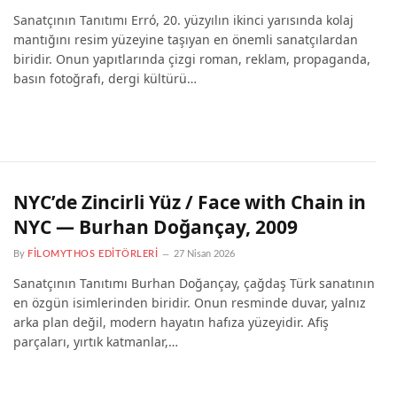
Sanatçının Tanıtımı Erró, 20. yüzyılın ikinci yarısında kolaj
mantığını resim yüzeyine taşıyan en önemli sanatçılardan
biridir. Onun yapıtlarında çizgi roman, reklam, propaganda,
basın fotoğrafı, dergi kültürü…
NYC’de Zincirli Yüz / Face with Chain in
NYC — Burhan Doğançay, 2009
By
FILOMYTHOS EDITÖRLERI
27 Nisan 2026
Sanatçının Tanıtımı Burhan Doğançay, çağdaş Türk sanatının
en özgün isimlerinden biridir. Onun resminde duvar, yalnız
arka plan değil, modern hayatın hafıza yüzeyidir. Afiş
parçaları, yırtık katmanlar,…