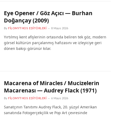
Eye Opener / Göz Açıcı — Burhan
Doğançay (2009)
By
FILOMYTHOS EDITÖRLERI
8 Mayıs 2026
Yırtılmış kent afişlerinin ortasında beliren tek göz, modern
görsel kültürün parçalanmış hafızasını ve izleyiciye geri
dönen bakışı görünür kılar.
Macarena of Miracles / Mucizelerin
Macarenası — Audrey Flack (1971)
By
FILOMYTHOS EDITÖRLERI
6 Mayıs 2026
Sanatçının Tanıtımı Audrey Flack, 20. yüzyıl Amerikan
sanatında Fotogerçekçilik ve Pop Art çevresinde