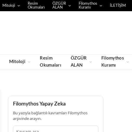
Resim
ÖZGÜR
Filomythos
Mitoloji
İLETİŞİM
Okumaları
ALAN
Kuramı
Resim
ÖZGÜR
Filomythos
Mitoloji
Okumaları
ALAN
Kuramı
Filomythos Yapay Zeka
Bu yazıyla bağlantılı kavramları Filomythos
arşivinde arayın.