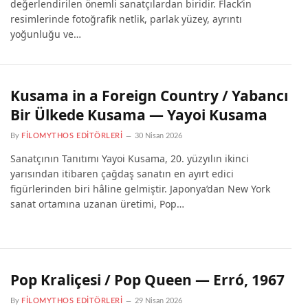
değerlendirilen önemli sanatçılardan biridir. Flack’in
resimlerinde fotoğrafik netlik, parlak yüzey, ayrıntı
yoğunluğu ve…
Kusama in a Foreign Country / Yabancı
Bir Ülkede Kusama — Yayoi Kusama
By
FILOMYTHOS EDITÖRLERI
30 Nisan 2026
Sanatçının Tanıtımı Yayoi Kusama, 20. yüzyılın ikinci
yarısından itibaren çağdaş sanatın en ayırt edici
figürlerinden biri hâline gelmiştir. Japonya’dan New York
sanat ortamına uzanan üretimi, Pop…
Pop Kraliçesi / Pop Queen — Erró, 1967
By
FILOMYTHOS EDITÖRLERI
29 Nisan 2026