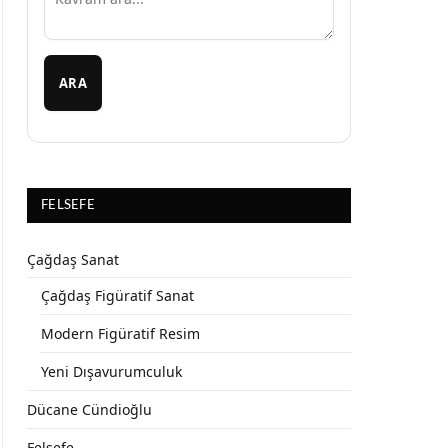
ARA
FELSEFE
Çağdaş Sanat
Çağdaş Figüratif Sanat
Modern Figüratif Resim
Yeni Dışavurumculuk
Dücane Cündioğlu
Felsefe