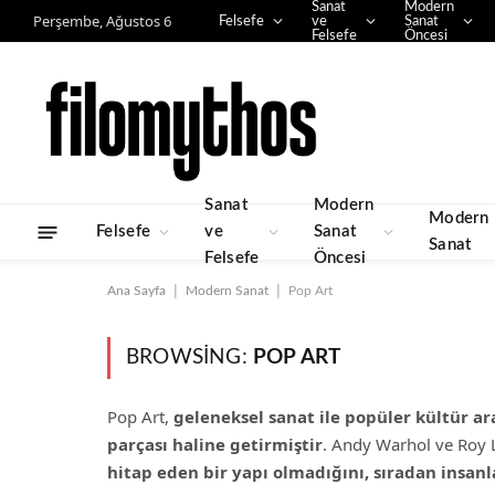
Sanat
Modern
Perşembe, Ağustos 6
Felsefe
ve
Sanat
Felsefe
Öncesi
Sanat
Modern
Modern
Felsefe
ve
Sanat
Sanat
Felsefe
Öncesi
|
|
Ana Sayfa
Modern Sanat
Pop Art
BROWSING:
POP ART
Pop Art,
geleneksel sanat ile popüler kültür ara
parçası haline getirmiştir
. Andy Warhol ve Roy L
hitap eden bir yapı olmadığını, sıradan insanl