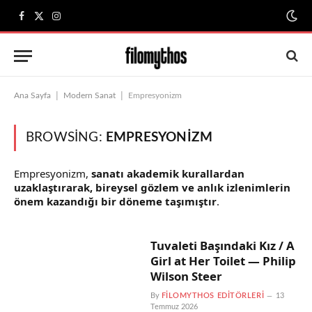
Facebook
X
Instagram
(Twitter)
|
|
Ana Sayfa
Modern Sanat
Empresyonizm
BROWSING:
EMPRESYONIZM
Empresyonizm,
sanatı akademik kurallardan
uzaklaştırarak, bireysel gözlem ve anlık izlenimlerin
önem kazandığı bir döneme taşımıştır
.
Tuvaleti Başındaki Kız / A
Girl at Her Toilet — Philip
Wilson Steer
By
FILOMYTHOS EDITÖRLERI
13
Temmuz 2026