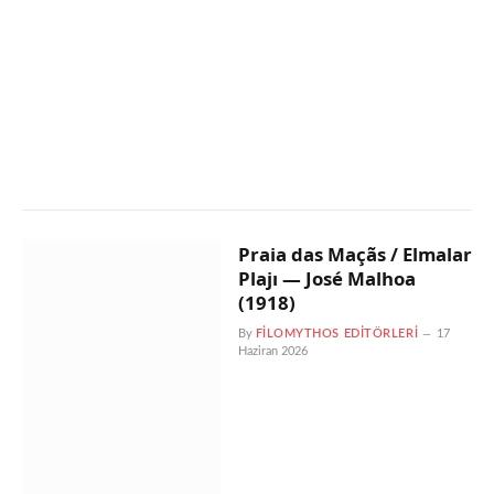
Praia das Maçãs / Elmalar
Plajı — José Malhoa
(1918)
By
FILOMYTHOS EDITÖRLERI
17
Haziran 2026