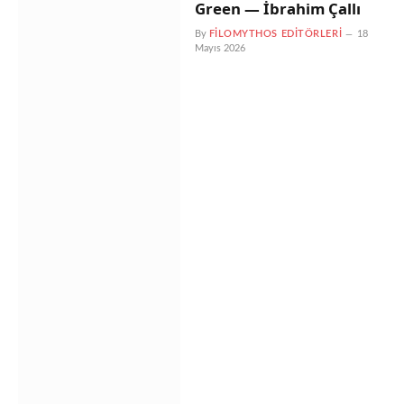
Green — İbrahim Çallı
By
FILOMYTHOS EDITÖRLERI
18
Mayıs 2026