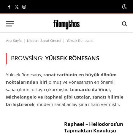
Facebook
X
Instagram
(Twitter)
|
|
Ana Sayfa
Modern Sanat Öncesi
Yüksek Rönesans
BROWSING:
YÜKSEK RÖNESANS
Yüksek Rönesans,
sanat tarihinin en büyük dönüm
noktalarından biri
olmuş ve Rönesans’ın en önemli
sanatçılarını ortaya çıkarmıştır.
Leonardo da Vinci,
Michelangelo ve Raphael gibi ustalar
,
sanatı bilimle
birleştirerek
, modern sanat anlayışına ilham vermiştir.
Raphael – Heliodoros’un
Tapınaktan Kovuluşu