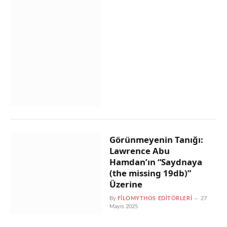
Görünmeyenin Tanığı:
Lawrence Abu
Hamdan’ın “Saydnaya
(the missing 19db)”
Üzerine
By
FILOMYTHOS EDITÖRLERI
27
Mayıs 2025