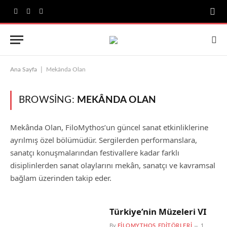
Facebook
X
Instagram
(Twitter)
|
Ana Sayfa
Mekânda Olan
BROWSING:
MEKÂNDA OLAN
Mekânda Olan, FiloMythos’un güncel sanat etkinliklerine
ayrılmış özel bölümüdür. Sergilerden performanslara,
sanatçı konuşmalarından festivallere kadar farklı
disiplinlerden sanat olaylarını mekân, sanatçı ve kavramsal
bağlam üzerinden takip eder.
Türkiye’nin Müzeleri VI
By
FILOMYTHOS EDITÖRLERI
1