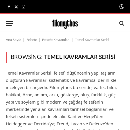
Facebook
X
Instagram
(Twitter)
|
|
|
Ana Sayfa
Felsefe
Felsefe Kavramları
Temel Kavramlar Serisi
BROWSING:
TEMEL KAVRAMLAR SERISI
Temel Kavramlar Serisi, felsefi düşüncenin yapı taşlarını
oluşturan kavramları sistematik ve kavramsal derinlikle
inceleyen bir arşivdir. Filomythos bu seride, varlık, bilgi,
hakikat, özne, anlam, arzu, gösterge, oluş, farklılık, güç,
yapı ve söylem gibi modern ve çağdaş felsefenin
merkezinde yer alan kavramları tarihsel bağlamları ve
felsefi sistemleri içinde ele alır. Kant ve Hegel’den
Heidegger ve Derrida’ya; Freud, Lacan ve Deleuze’den