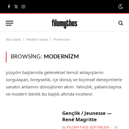
Facebook
X
Instagram
(Twitter)
|
|
Ana Sayfa
Modern Sanat
Modernizm
BROWSING:
MODERNIZM
yüzyılın başlarında geleneksel temsil anlayışlarını
sorgulayan, bireysellik, içe dönüş ve biçimsel deneyimlerle
sanatın anlamını dönüştüren akım. Yalnızlık, yabancılaşma
ve modern benlik bu başlık altında incelenir.
Gençlik / Jeunesse —
René Magritte
By
FILOMYTHOS EDITÖRLERI
29