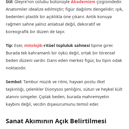
Stil:
Gleyre’nin üslubu bütünüyle
Akademizm
çizgisindedir.
Anatomiler idealize edilmiştir; figür dağılımı dengelidir; ışık,
bedenleri plastik bir açıklıkla öne çıkarır. Antik konuya
rağmen sahne yalnız anlatısal değil, dekoratif ve
koreografik bir düzen de taşır.
Tip:
Eser,
mitolojik
-ritüel topluluk sahnesi
tipine girer.
Burada tek kahramanlı bir öykü değil, ortak bir törensel
beden düzeni vardır. Dans eden merkez figür, bu tipin odak
noktasıdır.
Sembol:
Tambur müzik ve ritmi, hayvan postu ilkel
taşkınlığı, çelenkler Dionysos şenliğini, sütun ve heykel kült
alanını simgeler. Çıplak beden, burada mahremiyetin
kaybını değil, vecdin dışavurumunu temsil eder.
Sanat Akımının Açık Belirtilmesi