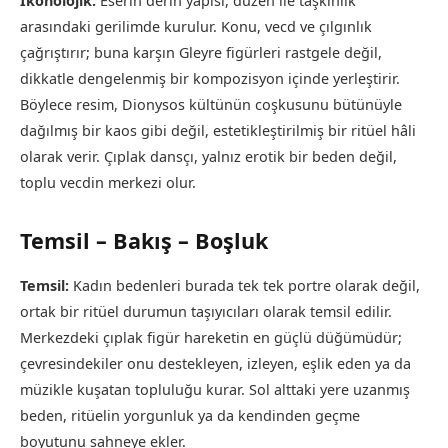
İkonolojik:
Eserin derin yapısı, düzen ile taşkınlık
arasındaki gerilimde kurulur. Konu, vecd ve çılgınlık
çağrıştırır; buna karşın Gleyre figürleri rastgele değil,
dikkatle dengelenmiş bir kompozisyon içinde yerleştirir.
Böylece resim, Dionysos kültünün coşkusunu bütünüyle
dağılmış bir kaos gibi değil, estetikleştirilmiş bir ritüel hâli
olarak verir. Çıplak dansçı, yalnız erotik bir beden değil,
toplu vecdin merkezi olur.
Temsil – Bakış – Boşluk
Temsil:
Kadın bedenleri burada tek tek portre olarak değil,
ortak bir ritüel durumun taşıyıcıları olarak temsil edilir.
Merkezdeki çıplak figür hareketin en güçlü düğümüdür;
çevresindekiler onu destekleyen, izleyen, eşlik eden ya da
müzikle kuşatan topluluğu kurar. Sol alttaki yere uzanmış
beden, ritüelin yorgunluk ya da kendinden geçme
boyutunu sahneye ekler.