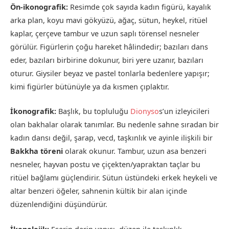
Ön-ikonografik:
Resimde çok sayıda kadın figürü, kayalık
arka plan, koyu mavi gökyüzü, ağaç, sütun, heykel, ritüel
kaplar, çerçeve tambur ve uzun saplı törensel nesneler
görülür. Figürlerin çoğu hareket hâlindedir; bazıları dans
eder, bazıları birbirine dokunur, biri yere uzanır, bazıları
oturur. Giysiler beyaz ve pastel tonlarla bedenlere yapışır;
kimi figürler bütünüyle ya da kısmen çıplaktır.
İkonografik:
Başlık, bu topluluğu
Dionyso
s’un izleyicileri
olan bakhalar olarak tanımlar. Bu nedenle sahne sıradan bir
kadın dansı değil, şarap, vecd, taşkınlık ve ayinle ilişkili bir
Bakkha töreni
olarak okunur. Tambur, uzun asa benzeri
nesneler, hayvan postu ve çiçekten/yapraktan taçlar bu
ritüel bağlamı güçlendirir. Sütun üstündeki erkek heykeli ve
altar benzeri öğeler, sahnenin kültik bir alan içinde
düzenlendiğini düşündürür.