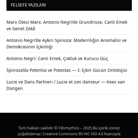
FELSEFE YAZILARI
Marx Ötesi Marx: Antonio Negri’de Grundrisse, Canlı Emek
ve Genel Zekâ
Antonio Negri’de Aykırı Spinoza: Modernliğin Anomalisi ve
Demokrasinin İçkinliği
Antonio Negri: Canlı Emek, Çokluk ve Kurucu Güç
Spinoza’da Potentia ve Potestas — I: İçkin Gücün Ontolojisi
Lucie ve Dans Partneri / Lucie et son danseur — Kees van
Dongen
Tüm hakları saklıdır © Filomythos – 2025 Bu içerik izinsiz
çoğaltılamaz. Creative Commons BY-NC-ND 4.0 lisansıyla