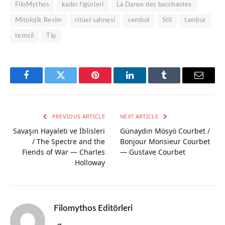
FiloMythos
kadın figürleri
La Danse des bacchantes
Mitolojik Resim
ritüel sahnesi
sembol
Stil
tambur
temsil
Tip
Facebook
Twitter
Pinterest
LinkedIn
Tumblr
Email
PREVIOUS ARTICLE
NEXT ARTICLE
Savaşın Hayaleti ve İblisleri
Günaydın Mösyö Courbet /
/ The Spectre and the
Bonjour Monsieur Courbet
Fiends of War — Charles
— Gustave Courbet
Holloway
Filomythos Editörleri