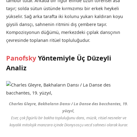
tambur tutar. Arkada bir figür elinde uzun törensel asa
taşır; solda sütun üstünde kırmızımsı bir erkek heykeli
yükselir. Sağ arka tarafta iki kolunu yukarı kaldıran koyu
giysili dansçı, sahnenin ritmini dış çembere taşır.
Kompozisyonun düğümü, merkezdeki çıplak dansçının
çevresinde toplanan ritüel topluluğudur.
Panofsky
Yöntemiyle Üç Düzeyli
Analiz
Charles Gleyre, Bakhaların Dansı / La Danse des bacchantes, 19.
yüzyıl,
Eser, çok figürlü bir bakha topluluğunu dans, müzik, ritüel nesneler ve
kayalık mitolojik manzara içinde Dionysosçu vecd sahnesi olarak kurar.