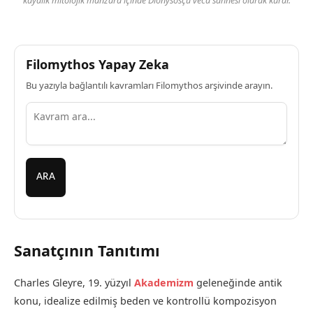
kayalık mitolojik manzara içinde Dionysosçu vecd sahnesi olarak kurar.
Filomythos Yapay Zeka
Bu yazıyla bağlantılı kavramları Filomythos arşivinde arayın.
ARA
Sanatçının Tanıtımı
Charles Gleyre, 19. yüzyıl
Akademizm
geleneğinde antik
konu, idealize edilmiş beden ve kontrollü kompozisyon