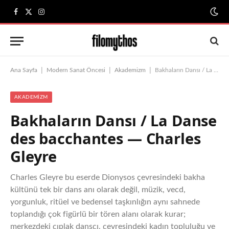
Facebook
X
Instagram
(Twitter)
|
|
|
Ana Sayfa
Modern Sanat Öncesi
Akademizm
Bakhaların Dansı / La Danse des bacchantes — Charles Gleyre
AKADEMIZM
Bakhaların Dansı / La Danse
des bacchantes — Charles
Gleyre
Charles Gleyre bu eserde Dionysos çevresindeki bakha
kültünü tek bir dans anı olarak değil, müzik, vecd,
yorgunluk, ritüel ve bedensel taşkınlığın aynı sahnede
toplandığı çok figürlü bir tören alanı olarak kurar;
merkezdeki çıplak dansçı, çevresindeki kadın topluluğu ve