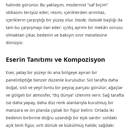
halinde görünür. Bu yaklaşım, modernist “saf biçim”
iddiasını tersyüz eder; resim, içeriklerden arınmaz,
içeriklerin çarpıştığı bir yüzey olur.
Inside, Outside
başlığı da
tam bu çarpışmayı ilan eder: iç/dış ayrımı bir mekân sorusu
olmaktan çıkar, bedenin ve bakışın sınır meselesine
dönüşür.
Eserin Tanıtımı ve Kompozisyon
Eser, yatay bir yüzeyi iki ana bölgeye ayıran bir
panel/diptiğe benzer düzenle kuruludur. Sol tarafta daha
doğal, sisli ve yeşil tonlu bir peyzaj parçası görülür; ağaçlar
ve gölgeli bir atmosfer, “dış dünya” izlenimi verir. Sağ tarafta
ise daha yapay, daha düz renk alanlarıyla kurulmuş bir
manzara ve ön planda çıplak bir figür belirir. Ortada iki
bedenin birbirine doğru uzandığı bir eşik vardır: soldaki
açık tenli figür, sırtı dönük ve bükülmüş halde; sağdaki