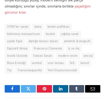
diliyle kurduğu yüzey, modern benliğin tek parça
olmadığını; sınırlar içinde, sınırlarla birlikte
yaşadığını
görünür kılar.
1980’ler sanatı
bakış
beden politikası
bölünmüş kompozisyon
boşluk
çağdaş sanat
çıplak figür
diptiğe benzer düzen
eklektik ikonografi
figüratif dönüş
Francesco Clemente
iç ve dış
Inside Outside
İtalyan Sanatı
modern resim
peyzaj
Rüya Estetiği
sembol
sınır teması
Stil
temsil
Tip
Transavanguardia
Yeni Dışavurumculuk
Facebook
Twitter
Pinterest
LinkedIn
Tumblr
Email