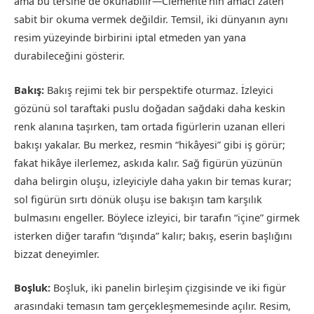
ama bu tersine de okunabilir—Clemente’nin amacı zaten
sabit bir okuma vermek değildir. Temsil, iki dünyanın aynı
resim yüzeyinde birbirini iptal etmeden yan yana
durabileceğini gösterir.
Bakış:
Bakış rejimi tek bir perspektife oturmaz. İzleyici
gözünü sol taraftaki puslu doğadan sağdaki daha keskin
renk alanına taşırken, tam ortada figürlerin uzanan elleri
bakışı yakalar. Bu merkez, resmin “hikâyesi” gibi iş görür;
fakat hikâye ilerlemez, askıda kalır. Sağ figürün yüzünün
daha belirgin oluşu, izleyiciyle daha yakın bir temas kurar;
sol figürün sırtı dönük oluşu ise bakışın tam karşılık
bulmasını engeller. Böylece izleyici, bir tarafın “içine” girmek
isterken diğer tarafın “dışında” kalır; bakış, eserin başlığını
bizzat deneyimler.
Boşluk:
Boşluk, iki panelin birleşim çizgisinde ve iki figür
arasındaki temasın tam gerçekleşmemesinde açılır. Resim,