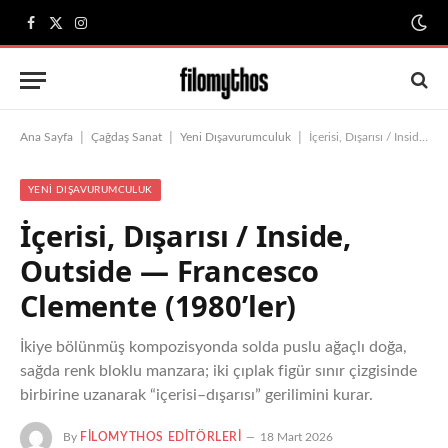
Facebook
X
Instagram
(Twitter)
|
|
|
Ana Sayfa
Çağdaş Sanat
Yeni Dışavurumculuk
İçerisi, Dışarısı / Inside, Outside — Francesco Clemente (1980’ler)
YENI DIŞAVURUMCULUK
İçerisi, Dışarısı / Inside,
Outside — Francesco
Clemente (1980’ler)
İkiye bölünmüş kompozisyonda solda puslu ağaçlı doğa,
sağda renk bloklu manzara; iki çıplak figür sınır çizgisinde
birbirine uzanarak “içerisi–dışarısı” gerilimini kurar.
By
FILOMYTHOS EDITÖRLERI
18 Mart 2026