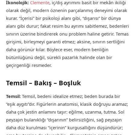
İkonolojik:
Clemente
, iç/dış ayrımını basit bir mekân ikiliği
olarak değil, modern öznenin parçalanmış deneyimi olarak
kurar. “İçerisi” bir psikoloji alanı gibi, “dışarısı” bir dünya
alanı gibi durur; fakat resim bu ayrımı sabitlemez, bedenleri
sınırın üzerine bindirerek onu problem haline getirir. Temas
girişimi, birleşmeyi garanti etmez; aksine, sınırın sertliğini
daha görünür kılar. Böylece eser, modern benliğin
bütünlüğünü değil, sürekli pazarlık halinde olan bir
geçirgenliği resmeder.
Temsil – Bakış – Boşluk
Temsil:
Temsil, bedeni idealize etmez; beden burada bir
“eşik aygıtı”dır. Figürlerin anatomisi, klasik doğruyu aramaz;
daha çok jestin anlamını taşır: eğilme, uzanma, tutma. Sol
peyzajın bulanıklığı “dışarının” belirsizliğini, sağ peyzajın
daha düz kurulması “içerinin” kurgusallığını düşündürür;