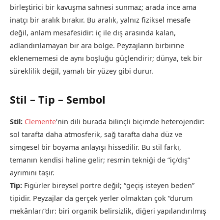
birleştirici bir kavuşma sahnesi sunmaz; arada ince ama
inatçı bir aralık bırakır. Bu aralık, yalnız fiziksel mesafe
değil, anlam mesafesidir: iç ile dış arasında kalan,
adlandırılamayan bir ara bölge. Peyzajların birbirine
eklenememesi de aynı boşluğu güçlendirir; dünya, tek bir
süreklilik değil, yamalı bir yüzey gibi durur.
Stil – Tip – Sembol
Stil:
Clemente
’nin dili burada bilinçli biçimde heterojendir:
sol tarafta daha atmosferik, sağ tarafta daha düz ve
simgesel bir boyama anlayışı hissedilir. Bu stil farkı,
temanın kendisi haline gelir; resmin tekniği de “iç/dış”
ayrımını taşır.
Tip:
Figürler bireysel portre değil; “geçiş isteyen beden”
tipidir. Peyzajlar da gerçek yerler olmaktan çok “durum
mekânları”dır: biri organik belirsizlik, diğeri yapılandırılmış