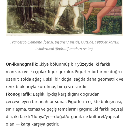
Francesco Clemente,
İçerisi, Dışarısı / Inside, Outside
, 1980’ler, karışık
teknik/tuval (figüratif modern resim).
Ön-ikonografik:
İkiye bölünmüş bir yüzeyde iki farklı
manzara ve iki çıplak figür görülür. Figürler birbirine doğru
uzanır; solda ağaçlı, sisli bir doğa; sağda daha geometrik ve
renk bloklarıyla kurulmuş bir çevre vardır.
İkonografik:
Başlık, iç/dış karşıtlığını doğrudan
çerçeveleyen bir anahtar sunar. Figürlerin eşikte buluşması,
sınır aşma, temas ve geçiş temalarını çağırır. İki farklı peyzaj
dili, iki farklı “dünya”yı —doğal/organik ile kültürel/yapısal
olanı— karşı karşıya getirir.