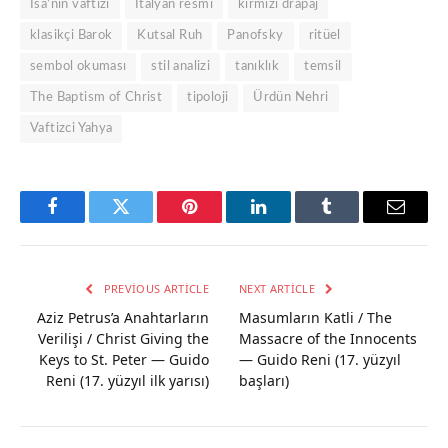
İsa’nın vaftizi
İtalyan resmi
kırmızı drapaj
klasikçi Barok
Kutsal Ruh
Panofsky
ritüel
sembol okuması
stil analizi
tanıklık
temsil
The Baptism of Christ
tipoloji
Ürdün Nehri
Vaftizci Yahya
Facebook
Twitter
Pinterest
LinkedIn
Tumblr
Email
PREVIOUS ARTICLE
NEXT ARTICLE
Aziz Petrus’a Anahtarların
Masumların Katli / The
Verilişi / Christ Giving the
Massacre of the Innocents
Keys to St. Peter — Guido
— Guido Reni (17. yüzyıl
Reni (17. yüzyıl ilk yarısı)
başları)