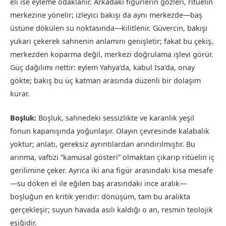
eli ise eyleme odaklanır. Arkadaki figürlerin gözleri, ritüelin
merkezine yönelir; izleyici bakışı da aynı merkezde—baş
üstüne dökülen su noktasında—kilitlenir. Güvercin, bakışı
yukarı çekerek sahnenin anlamını genişletir; fakat bu çekiş,
merkezden koparma değil, merkezi doğrulama işlevi görür.
Güç dağılımı nettir: eylem Yahya’da, kabul İsa’da, onay
gökte; bakış bu üç katman arasında düzenli bir dolaşım
kurar.
Boşluk:
Boşluk, sahnedeki sessizlikte ve karanlık yeşil
fonun kapanışında yoğunlaşır. Olayın çevresinde kalabalık
yoktur; anlatı, gereksiz ayrıntılardan arındırılmıştır. Bu
arınma, vaftizi “kamusal gösteri” olmaktan çıkarıp ritüelin iç
gerilimine çeker. Ayrıca iki ana figür arasındaki kısa mesafe
—su döken el ile eğilen baş arasındaki ince aralık—
boşluğun en kritik yeridir: dönüşüm, tam bu aralıkta
gerçekleşir; suyun havada asılı kaldığı o an, resmin teolojik
eşiğidir.