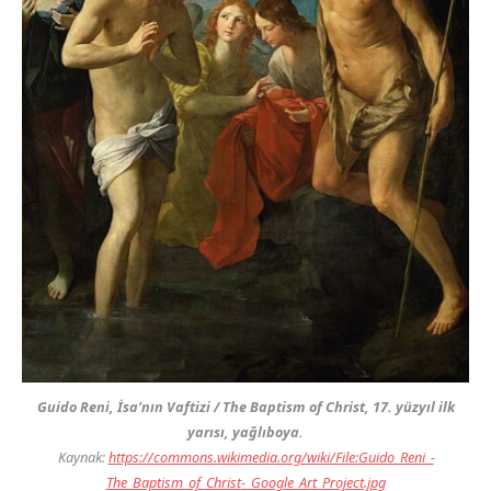
Guido Reni,
İsa’nın Vaftizi / The Baptism of Christ
, 17. yüzyıl ilk
yarısı, yağlıboya.
Kaynak:
https://commons.wikimedia.org/wiki/File:Guido_Reni_-
The_Baptism_of_Christ
-_Google_Art_Project.jpg