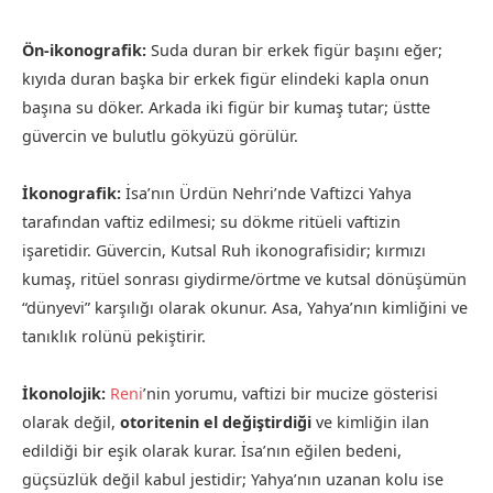
Ön-ikonografik:
Suda duran bir erkek figür başını eğer;
kıyıda duran başka bir erkek figür elindeki kapla onun
başına su döker. Arkada iki figür bir kumaş tutar; üstte
güvercin ve bulutlu gökyüzü görülür.
İkonografik:
İsa’nın Ürdün Nehri’nde Vaftizci Yahya
tarafından vaftiz edilmesi; su dökme ritüeli vaftizin
işaretidir. Güvercin, Kutsal Ruh ikonografisidir; kırmızı
kumaş, ritüel sonrası giydirme/örtme ve kutsal dönüşümün
“dünyevi” karşılığı olarak okunur. Asa, Yahya’nın kimliğini ve
tanıklık rolünü pekiştirir.
İkonolojik:
Reni
’nin yorumu, vaftizi bir mucize gösterisi
olarak değil,
otoritenin el değiştirdiği
ve kimliğin ilan
edildiği bir eşik olarak kurar. İsa’nın eğilen bedeni,
güçsüzlük değil kabul jestidir; Yahya’nın uzanan kolu ise