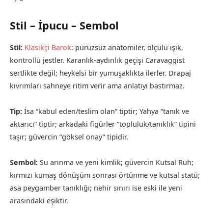
Stil – İpucu – Sembol
Stil:
Klasikçi Barok
: pürüzsüz anatomiler, ölçülü ışık,
kontrollü jestler. Karanlık-aydınlık geçişi Caravaggist
sertlikte değil; heykelsi bir yumuşaklıkta ilerler. Drapaj
kıvrımları sahneye ritim verir ama anlatıyı bastırmaz.
Tip:
İsa “kabul eden/teslim olan” tiptir; Yahya “tanık ve
aktarıcı” tiptir; arkadaki figürler “topluluk/tanıklık” tipini
taşır; güvercin “göksel onay” tipidir.
Sembol:
Su arınma ve yeni kimlik; güvercin Kutsal Ruh;
kırmızı kumaş dönüşüm sonrası örtünme ve kutsal statü;
asa peygamber tanıklığı; nehir sınırı ise eski ile yeni
arasındaki eşiktir.