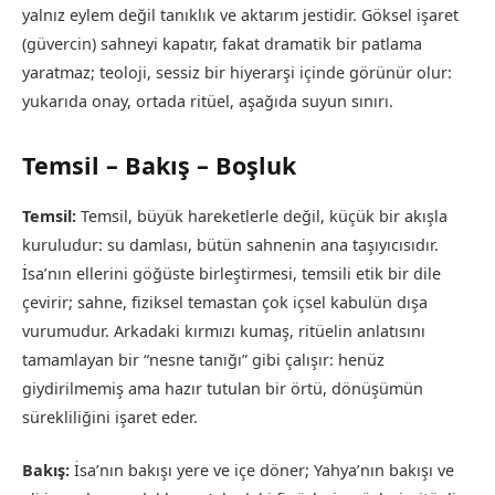
yalnız eylem değil tanıklık ve aktarım jestidir. Göksel işaret
(güvercin) sahneyi kapatır, fakat dramatik bir patlama
yaratmaz; teoloji, sessiz bir hiyerarşi içinde görünür olur:
yukarıda onay, ortada ritüel, aşağıda suyun sınırı.
Temsil – Bakış – Boşluk
Temsil:
Temsil, büyük hareketlerle değil, küçük bir akışla
kuruludur: su damlası, bütün sahnenin ana taşıyıcısıdır.
İsa’nın ellerini göğüste birleştirmesi, temsili etik bir dile
çevirir; sahne, fiziksel temastan çok içsel kabulün dışa
vurumudur. Arkadaki kırmızı kumaş, ritüelin anlatısını
tamamlayan bir “nesne tanığı” gibi çalışır: henüz
giydirilmemiş ama hazır tutulan bir örtü, dönüşümün
sürekliliğini işaret eder.
Bakış:
İsa’nın bakışı yere ve içe döner; Yahya’nın bakışı ve