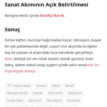
Sanat Akımının Açık Belirtilmesi
Bologna ekolü içinde
klasikçi Barok
.
Sonuç
İsa’nın Vaftizi
, mucizeyi bağırmadan kurar: dönüşüm, büyük
bir ışık patlamasında değil, suyun ince akışında ve eğilen
baş ile uzanan el arasındaki kısa mesafede gerçekleşir.
Reni
, teolojik bir anı ritüel düzeni olarak görünür kılar;
bakış, eylem–kabul–onay üçgeni içinde sakin ama
kesin bir
hiyerarşiyle dolaşır.
17. yüzyıl sanatı
arınma
bakış
Barok
Bologna ekolü
boşluk
dini resim
dönüşüm
Guido Reni
güvercin
ikonografi
ikonoloji