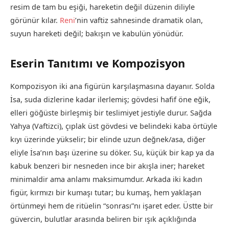
resim de tam bu eşiği, hareketin değil düzenin diliyle
görünür kılar.
Reni
’nin vaftiz sahnesinde dramatik olan,
suyun hareketi değil; bakışın ve kabulün yönüdür.
Eserin Tanıtımı ve Kompozisyon
Kompozisyon iki ana figürün karşılaşmasına dayanır. Solda
İsa, suda dizlerine kadar ilerlemiş; gövdesi hafif öne eğik,
elleri göğüste birleşmiş bir teslimiyet jestiyle durur. Sağda
Yahya (Vaftizci), çıplak üst gövdesi ve belindeki kaba örtüyle
kıyı üzerinde yükselir; bir elinde uzun değnek/asa, diğer
eliyle İsa’nın başı üzerine su döker. Su, küçük bir kap ya da
kabuk benzeri bir nesneden ince bir akışla iner; hareket
minimaldir ama anlamı maksimumdur. Arkada iki kadın
figür, kırmızı bir kumaşı tutar; bu kumaş, hem yaklaşan
örtünmeyi hem de ritüelin “sonrası”nı işaret eder. Üstte bir
güvercin, bulutlar arasında beliren bir ışık açıklığında