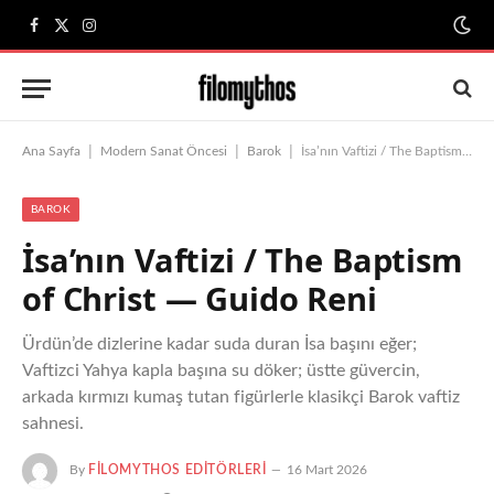
Facebook
X
Instagram
(Twitter)
|
|
|
Ana Sayfa
Modern Sanat Öncesi
Barok
İsa’nın Vaftizi / The Baptism of Christ — Guido Reni
BAROK
İsa’nın Vaftizi / The Baptism
of Christ — Guido Reni
Ürdün’de dizlerine kadar suda duran İsa başını eğer;
Vaftizci Yahya kapla başına su döker; üstte güvercin,
arkada kırmızı kumaş tutan figürlerle klasikçi Barok vaftiz
sahnesi.
By
FILOMYTHOS EDITÖRLERI
16 Mart 2026