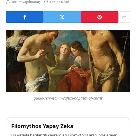
Yorum yapılmamış
4 Mins Read
guido-reni-isanin-vaftizi-baptism-of-christ
Filomythos Yapay Zeka
Bu yazıyla bağlantılı kavramları Filomythos arşivinde arayın.