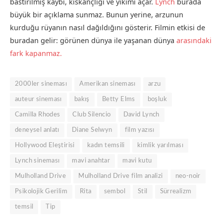
bastırılmış kaybı, kıskançlığı ve yıkımı açar.
Lynch
burada
büyük bir açıklama sunmaz. Bunun yerine, arzunun
kurduğu rüyanın nasıl dağıldığını gösterir. Filmin etkisi de
buradan gelir: görünen dünya ile yaşanan dünya
arasındaki
fark kapanmaz.
2000ler sineması
Amerikan sineması
arzu
auteur sineması
bakış
Betty Elms
boşluk
Camilla Rhodes
Club Silencio
David Lynch
deneysel anlatı
Diane Selwyn
film yazısı
Hollywood Eleştirisi
kadın temsili
kimlik yarılması
Lynch sineması
mavi anahtar
mavi kutu
Mulholland Drive
Mulholland Drive film analizi
neo-noir
Psikolojik Gerilim
Rita
sembol
Stil
Sürrealizm
temsil
Tip