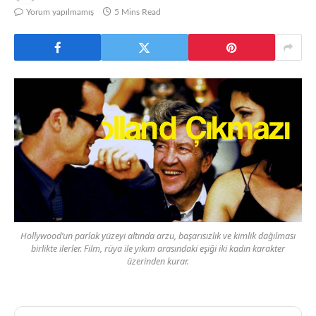
Yorum yapılmamış
5 Mins Read
Hollywood’un parlak yüzeyi altında arzu, başarısızlık ve kimlik dağılması
birlikte ilerler. Film, rüya ile yıkım arasındaki eşiği iki kadın karakter
üzerinden kurar.