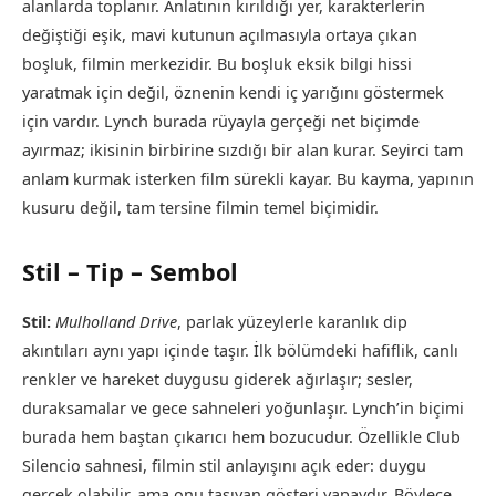
alanlarda toplanır. Anlatının kırıldığı yer, karakterlerin
değiştiği eşik, mavi kutunun açılmasıyla ortaya çıkan
boşluk, filmin merkezidir. Bu boşluk eksik bilgi hissi
yaratmak için değil, öznenin kendi iç yarığını göstermek
için vardır. Lynch burada rüyayla gerçeği net biçimde
ayırmaz; ikisinin birbirine sızdığı bir alan kurar. Seyirci tam
anlam kurmak isterken film sürekli kayar. Bu kayma, yapının
kusuru değil, tam tersine filmin temel biçimidir.
Stil – Tip – Sembol
Stil:
Mulholland Drive
, parlak yüzeylerle karanlık dip
akıntıları aynı yapı içinde taşır. İlk bölümdeki hafiflik, canlı
renkler ve hareket duygusu giderek ağırlaşır; sesler,
duraksamalar ve gece sahneleri yoğunlaşır. Lynch’in biçimi
burada hem baştan çıkarıcı hem bozucudur. Özellikle Club
Silencio sahnesi, filmin stil anlayışını açık eder: duygu
gerçek olabilir, ama onu taşıyan gösteri yapaydır. Böylece