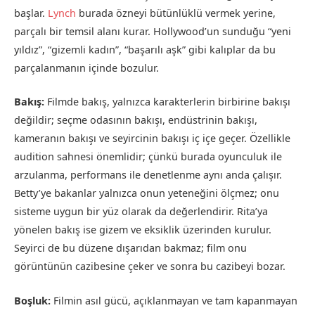
başlar.
Lynch
burada özneyi bütünlüklü vermek yerine,
parçalı bir temsil alanı kurar. Hollywood’un sunduğu “yeni
yıldız”, “gizemli kadın”, “başarılı aşk” gibi kalıplar da bu
parçalanmanın içinde bozulur.
Bakış:
Filmde bakış, yalnızca karakterlerin birbirine bakışı
değildir; seçme odasının bakışı, endüstrinin bakışı,
kameranın bakışı ve seyircinin bakışı iç içe geçer. Özellikle
audition sahnesi önemlidir; çünkü burada oyunculuk ile
arzulanma, performans ile denetlenme aynı anda çalışır.
Betty’ye bakanlar yalnızca onun yeteneğini ölçmez; onu
sisteme uygun bir yüz olarak da değerlendirir. Rita’ya
yönelen bakış ise gizem ve eksiklik üzerinden kurulur.
Seyirci de bu düzene dışarıdan bakmaz; film onu
görüntünün cazibesine çeker ve sonra bu cazibeyi bozar.
Boşluk:
Filmin asıl gücü, açıklanmayan ve tam kapanmayan