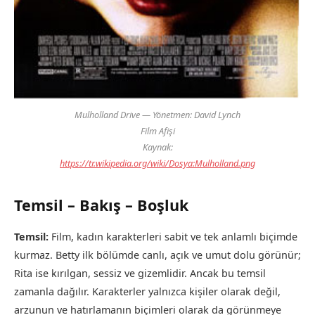
Mulholland Drive
— Yönetmen: David Lynch
Film Afişi
Kaynak:
https://tr.wikipedia.org/wiki/Dosya:Mulholland.png
Temsil – Bakış – Boşluk
Temsil:
Film, kadın karakterleri sabit ve tek anlamlı biçimde
kurmaz. Betty ilk bölümde canlı, açık ve umut dolu görünür;
Rita ise kırılgan, sessiz ve gizemlidir. Ancak bu temsil
zamanla dağılır. Karakterler yalnızca kişiler olarak değil,
arzunun ve hatırlamanın biçimleri olarak da görünmeye