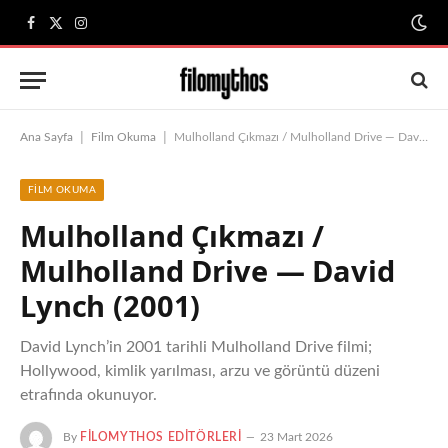
Facebook
X
Instagram
(Twitter)
|
|
Ana Sayfa
Film Okuma
Mulholland Çıkmazı / Mulholland Drive — David Lynch (2001)
FILM OKUMA
Mulholland Çıkmazı /
Mulholland Drive — David
Lynch (2001)
David Lynch’in 2001 tarihli Mulholland Drive filmi;
Hollywood, kimlik yarılması, arzu ve görüntü düzeni
etrafında okunuyor.
By
FILOMYTHOS EDITÖRLERI
23 Mart 2026