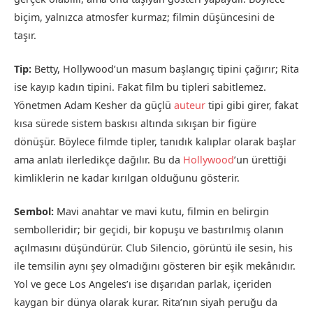
biçim, yalnızca atmosfer kurmaz; filmin düşüncesini de
taşır.
Tip:
Betty, Hollywood’un masum başlangıç tipini çağırır; Rita
ise kayıp kadın tipini. Fakat film bu tipleri sabitlemez.
Yönetmen Adam Kesher da güçlü
auteur
tipi gibi girer, fakat
kısa sürede sistem baskısı altında sıkışan bir figüre
dönüşür. Böylece filmde tipler, tanıdık kalıplar olarak başlar
ama anlatı ilerledikçe dağılır. Bu da
Hollywood
’un ürettiği
kimliklerin ne kadar kırılgan olduğunu gösterir.
Sembol:
Mavi anahtar ve mavi kutu, filmin en belirgin
sembolleridir; bir geçidi, bir kopuşu ve bastırılmış olanın
açılmasını düşündürür. Club Silencio, görüntü ile sesin, his
ile temsilin aynı şey olmadığını gösteren bir eşik mekânıdır.
Yol ve gece Los Angeles’ı ise dışarıdan parlak, içeriden
kaygan bir dünya olarak kurar. Rita’nın siyah peruğu da