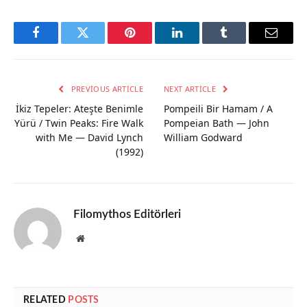
Facebook
Twitter
Pinterest
LinkedIn
Tumblr
Email
PREVIOUS ARTICLE
NEXT ARTICLE
İkiz Tepeler: Ateşte Benimle
Pompeili Bir Hamam / A
Yürü / Twin Peaks: Fire Walk
Pompeian Bath — John
with Me — David Lynch
William Godward
(1992)
Filomythos Editörleri
Website
RELATED
POSTS