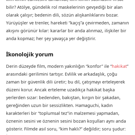
bilir? Atölye, gündelik rol maskelerinin gevşediği bir alan
olarak çalışır; bedenin dili, sözün alışkanlıklarını bozar.
Yürüyüşler ve trenler, hareketi “kaçış”a çevirmeden, zamanın
akışını görünür kılar: kararlar bir anda alınmaz, ilişkiler bir
anda kopmaz; her şey yavaşça yer değiştirir.
İkonolojik yorum
Derin düzeyde film, modern yakınlığın “konfor” ile “
hakikat
”
arasındaki gerilimini tartışır. Evlilik ve arkadaşlık, çoğu
zaman bir güvenlik dili üretir; bu dil, çatışmayı erteleyerek
düzeni korur. Ancak erteleme uzadıkça hakikat başka
yerlerden sızar: bedenden, bakıştan, kırgın bir şakadan,
gereğinden uzun bir sessizlikten. Hamaguchi, kadın
karakterleri bir “toplumsal tez”in malzemesi yapmadan,
öznenin sesini ve öznenin sesini bozan koşulları aynı anda
gösterir. Filmde asıl soru, “kim haklı?” değildir; soru şudur: