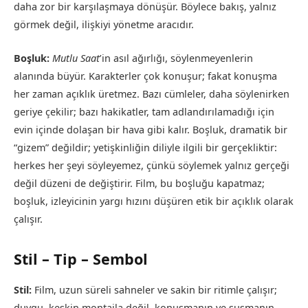
daha zor bir karşılaşmaya dönüşür. Böylece bakış, yalnız
görmek değil, ilişkiyi yönetme aracıdır.
Boşluk:
Mutlu Saat
’in asıl ağırlığı, söylenmeyenlerin
alanında büyür. Karakterler çok konuşur; fakat konuşma
her zaman açıklık üretmez. Bazı cümleler, daha söylenirken
geriye çekilir; bazı hakikatler, tam adlandırılamadığı için
evin içinde dolaşan bir hava gibi kalır. Boşluk, dramatik bir
“gizem” değildir; yetişkinliğin diliyle ilgili bir gerçekliktir:
herkes her şeyi söyleyemez, çünkü söylemek yalnız gerçeği
değil düzeni de değiştirir. Film, bu boşluğu kapatmaz;
boşluk, izleyicinin yargı hızını düşüren etik bir açıklık olarak
çalışır.
Stil – Tip – Sembol
Stil:
Film, uzun süreli sahneler ve sakin bir ritimle çalışır;
duygu, keskin montajla değil, konuşmanın ve susmanın