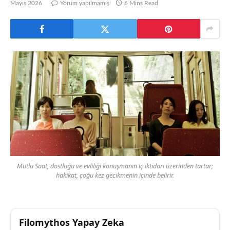
Mayıs 2026
Yorum yapılmamış
6 Mins Read
Mutlu Saat, dostluğu ve evliliği konuşmanın iç iktidarı üzerinden tartar;
hakikat, çoğu kez gecikmenin içinde belirir.
Filomythos Yapay Zeka