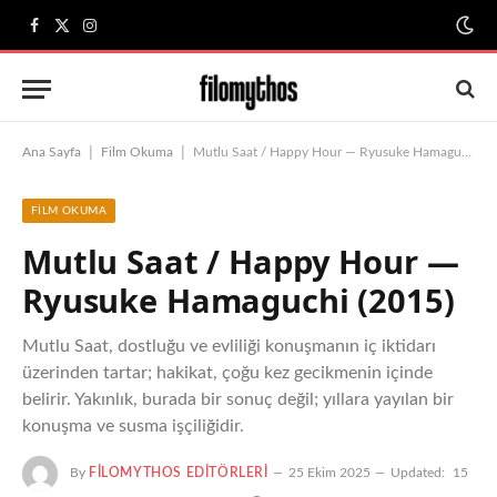
Facebook
X
Instagram
(Twitter)
|
|
Ana Sayfa
Film Okuma
Mutlu Saat / Happy Hour — Ryusuke Hamaguchi (2015)
FILM OKUMA
Mutlu Saat / Happy Hour —
Ryusuke Hamaguchi (2015)
Mutlu Saat, dostluğu ve evliliği konuşmanın iç iktidarı
üzerinden tartar; hakikat, çoğu kez gecikmenin içinde
belirir. Yakınlık, burada bir sonuç değil; yıllara yayılan bir
konuşma ve susma işçiliğidir.
By
FILOMYTHOS EDITÖRLERI
25 Ekim 2025
Updated:
15