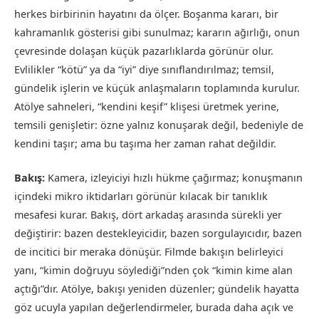
herkes birbirinin hayatını da ölçer. Boşanma kararı, bir
kahramanlık gösterisi gibi sunulmaz; kararın ağırlığı, onun
çevresinde dolaşan küçük pazarlıklarda görünür olur.
Evlilikler “kötü” ya da “iyi” diye sınıflandırılmaz; temsil,
gündelik işlerin ve küçük anlaşmaların toplamında kurulur.
Atölye sahneleri, “kendini keşif” klişesi üretmek yerine,
temsili genişletir: özne yalnız konuşarak değil, bedeniyle de
kendini taşır; ama bu taşıma her zaman rahat değildir.
Bakış:
Kamera, izleyiciyi hızlı hükme çağırmaz; konuşmanın
içindeki mikro iktidarları görünür kılacak bir tanıklık
mesafesi kurar. Bakış, dört arkadaş arasında sürekli yer
değiştirir: bazen destekleyicidir, bazen sorgulayıcıdır, bazen
de incitici bir meraka dönüşür. Filmde bakışın belirleyici
yanı, “kimin doğruyu söylediği”nden çok “kimin kime alan
açtığı”dır. Atölye, bakışı yeniden düzenler; gündelik hayatta
göz ucuyla yapılan değerlendirmeler, burada daha açık ve