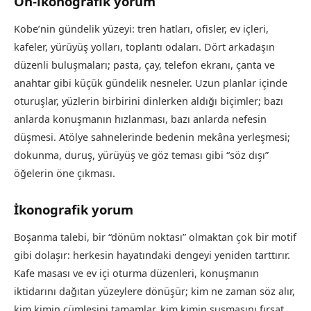
Ön-ikonografik yorum
Kobe’nin gündelik yüzeyi: tren hatları, ofisler, ev içleri,
kafeler, yürüyüş yolları, toplantı odaları. Dört arkadaşın
düzenli buluşmaları; pasta, çay, telefon ekranı, çanta ve
anahtar gibi küçük gündelik nesneler. Uzun planlar içinde
oturuşlar, yüzlerin birbirini dinlerken aldığı biçimler; bazı
anlarda konuşmanın hızlanması, bazı anlarda nefesin
düşmesi. Atölye sahnelerinde bedenin mekâna yerleşmesi;
dokunma, duruş, yürüyüş ve göz teması gibi “söz dışı”
öğelerin öne çıkması.
İkonografik yorum
Boşanma talebi, bir “dönüm noktası” olmaktan çok bir motif
gibi dolaşır: herkesin hayatındaki dengeyi yeniden tarttırır.
Kafe masası ve ev içi oturma düzenleri, konuşmanın
iktidarını dağıtan yüzeylere dönüşür; kim ne zaman söz alır,
kim kimin cümlesini tamamlar, kim kimin susmasını fırsat