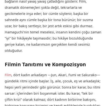
bağların nasıl yavaş yavaş çatladığını gösterir. Film,
dramatik dönemeçleri şokla değil, tekrarlarla ve
gecikmelerle inşa eder; bir cümle söylenir, başka bir
sahnede aynı cümle başka bir tona bürünür; bir susma
uzar, bir bakış sertleşir, bir jest artık eskisi gibi durmaz.
Hamaguchi’nin temel meselesi, insanın kendini çoğu zaman
“iyi” bir hikâyeyle taşımasıdır; bu hikâye bozulduğunda
geriye kalan, ne kadarımızın gerçekten kendi sesimiz
olduğudur.
Filmin Tanıtımı ve Kompozisyon
Film
, dört kadın arkadaşın —Jun, Akari, Fumi ve Sakurako—
gündelik ritmi içinde başlar. İş, aile, çocuk, eş ve arkadaşlık;
hepsi yerli yerindedir gibi görünür. Sonra bir karar, bu ritmi
sarsar: içlerinden biri boşanmak ister. Bu karar, “tek bir
çiftin krizi” olarak kalmaz; dört kadının birbirine bakışını,
birbirine konuşma biçimini ve kendi evlilikleriyle kurdukları