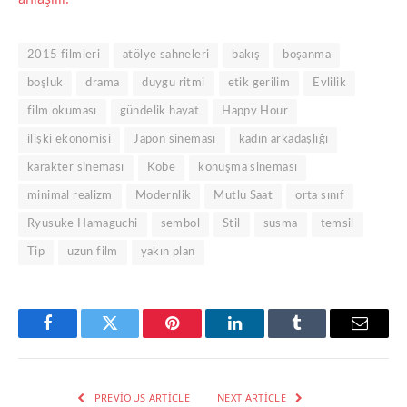
2015 filmleri
atölye sahneleri
bakış
boşanma
boşluk
drama
duygu ritmi
etik gerilim
Evlilik
film okuması
gündelik hayat
Happy Hour
ilişki ekonomisi
Japon sineması
kadın arkadaşlığı
karakter sineması
Kobe
konuşma sineması
minimal realizm
Modernlik
Mutlu Saat
orta sınıf
Ryusuke Hamaguchi
sembol
Stil
susma
temsil
Tip
uzun film
yakın plan
Facebook
Twitter
Pinterest
LinkedIn
Tumblr
Email
PREVIOUS ARTICLE
NEXT ARTICLE