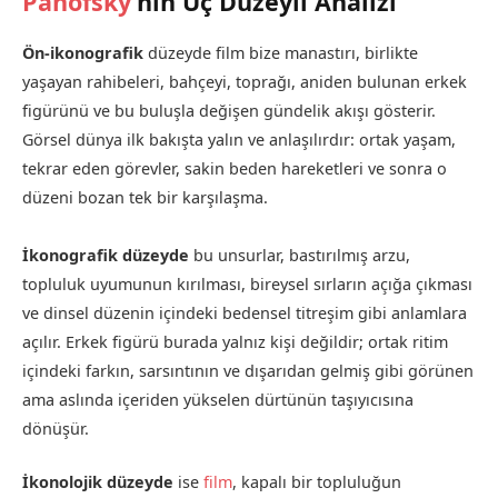
Panofsky
’nin Üç Düzeyli Analizi
Ön-ikonografik
düzeyde film bize manastırı, birlikte
yaşayan rahibeleri, bahçeyi, toprağı, aniden bulunan erkek
figürünü ve bu buluşla değişen gündelik akışı gösterir.
Görsel dünya ilk bakışta yalın ve anlaşılırdır: ortak yaşam,
tekrar eden görevler, sakin beden hareketleri ve sonra o
düzeni bozan tek bir karşılaşma.
İkonografik düzeyde
bu unsurlar, bastırılmış arzu,
topluluk uyumunun kırılması, bireysel sırların açığa çıkması
ve dinsel düzenin içindeki bedensel titreşim gibi anlamlara
açılır. Erkek figürü burada yalnız kişi değildir; ortak ritim
içindeki farkın, sarsıntının ve dışarıdan gelmiş gibi görünen
ama aslında içeriden yükselen dürtünün taşıyıcısına
dönüşür.
İkonolojik düzeyde
ise
film
, kapalı bir topluluğun