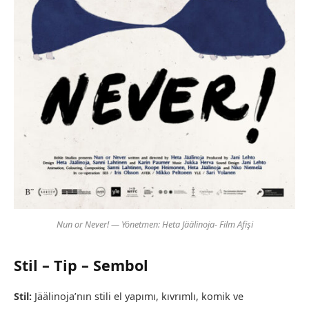
Nun or Never!
— Yönetmen: Heta Jäälinoja- Film Afişi
Stil – Tip – Sembol
Stil:
Jäälinoja’nın stili el yapımı, kıvrımlı, komik ve