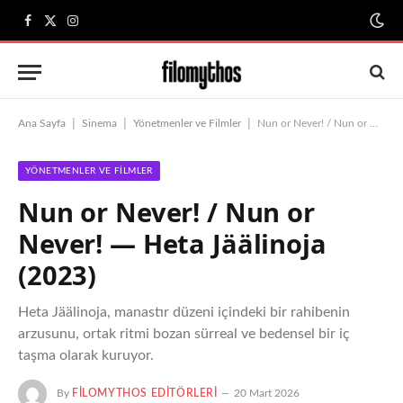
Facebook
X
Instagram
(Twitter)
|
|
|
Ana Sayfa
Sinema
Yönetmenler ve Filmler
Nun or Never! / Nun or Never! — Heta Jäälinoja (2023)
YÖNETMENLER VE FILMLER
Nun or Never! / Nun or
Never! — Heta Jäälinoja
(2023)
Heta Jäälinoja, manastır düzeni içindeki bir rahibenin
arzusunu, ortak ritmi bozan sürreal ve bedensel bir iç
taşma olarak kuruyor.
By
FILOMYTHOS EDITÖRLERI
20 Mart 2026