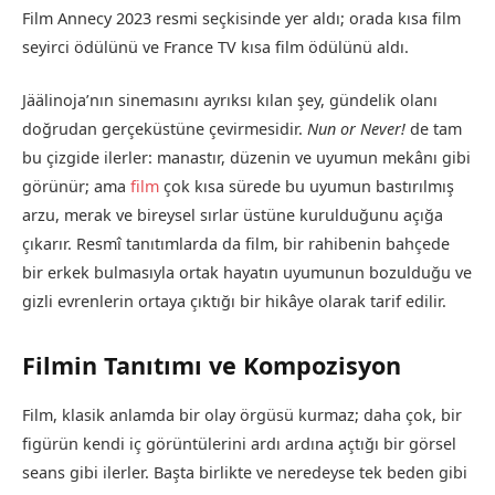
Film Annecy 2023 resmi seçkisinde yer aldı; orada kısa film
seyirci ödülünü ve France TV kısa film ödülünü aldı.
Jäälinoja’nın sinemasını ayrıksı kılan şey, gündelik olanı
doğrudan gerçeküstüne çevirmesidir.
Nun or Never!
de tam
bu çizgide ilerler: manastır, düzenin ve uyumun mekânı gibi
görünür; ama
film
çok kısa sürede bu uyumun bastırılmış
arzu, merak ve bireysel sırlar üstüne kurulduğunu açığa
çıkarır. Resmî tanıtımlarda da film, bir rahibenin bahçede
bir erkek bulmasıyla ortak hayatın uyumunun bozulduğu ve
gizli evrenlerin ortaya çıktığı bir hikâye olarak tarif edilir.
Filmin Tanıtımı ve Kompozisyon
Film, klasik anlamda bir olay örgüsü kurmaz; daha çok, bir
figürün kendi iç görüntülerini ardı ardına açtığı bir görsel
seans gibi ilerler. Başta birlikte ve neredeyse tek beden gibi