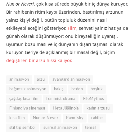
Nun or Never!
, çok kısa sürede büyük bir iç dünya kuruyor.
Bir rahibenin ritim kaybı üzerinden, bastırılmış arzunun
yalnız kişiyi değil, bütün topluluk düzenini nasıl
etkileyebileceğini gösteriyor.
Film
, şehveti yalnız haz ya da
günah olarak düşünmüyor; onu bireyselliğin uyanışı,
uyumun bozulması ve iç dünyanın dışarı taşması olarak
kuruyor. Geriye de açıklanmış bir masal değil, biçim
değiştiren bir arzu hissi kalıyor.
animasyon
arzu
avangard animasyon
bağımsız animasyon
bakış
beden
boşluk
çağdaş kısa film
feminist okuma
FiloMythos
Finlandiya sineması
Heta Jäälinoja
kadın arzusu
kısa film
Nun or Never
Panofsky
rahibe
stil tip sembol
sürreal animasyon
temsil