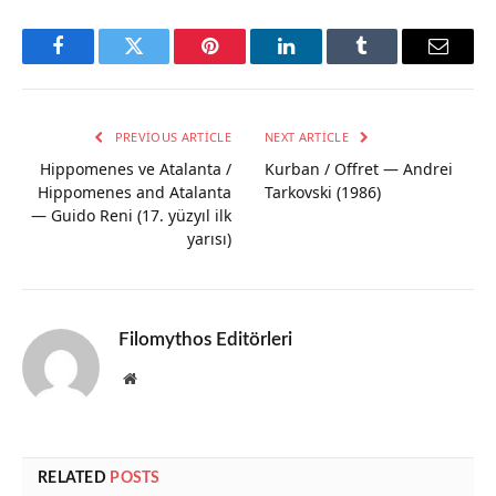
Facebook
Twitter
Pinterest
LinkedIn
Tumblr
Email
PREVIOUS ARTICLE
NEXT ARTICLE
Hippomenes ve Atalanta /
Kurban / Offret — Andrei
Hippomenes and Atalanta
Tarkovski (1986)
— Guido Reni (17. yüzyıl ilk
yarısı)
Filomythos Editörleri
Website
RELATED
POSTS