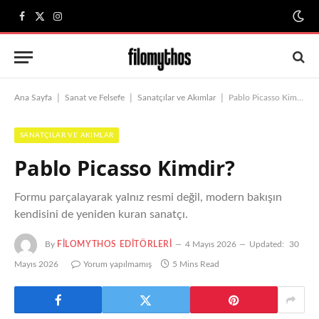
Facebook
X
Instagram
(Twitter)
|
|
|
Ana Sayfa
Sanat ve Felsefe
Sanatçılar ve Akımlar
Pablo Picasso Kimdir?
SANATÇILAR VE AKIMLAR
Pablo Picasso Kimdir?
Formu parçalayarak yalnız resmi değil, modern bakışın
kendisini de yeniden kuran sanatçı.
By
FILOMYTHOS EDITÖRLERI
4 Mayıs 2026
Updated:
30
Mayıs 2026
Yorum yapılmamış
5 Mins Read