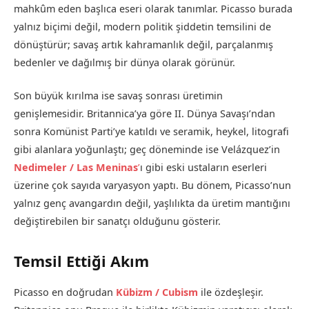
mahkûm eden başlıca eseri olarak tanımlar. Picasso burada
yalnız biçimi değil, modern politik şiddetin temsilini de
dönüştürür; savaş artık kahramanlık değil, parçalanmış
bedenler ve dağılmış bir dünya olarak görünür.
Son büyük kırılma ise savaş sonrası üretimin
genişlemesidir. Britannica’ya göre II. Dünya Savaşı’ndan
sonra Komünist Parti’ye katıldı ve seramik, heykel, litografi
gibi alanlara yoğunlaştı; geç döneminde ise Velázquez’in
Nedimeler / Las Meninas
’
ı gibi eski ustaların eserleri
üzerine çok sayıda varyasyon yaptı. Bu dönem, Picasso’nun
yalnız genç avangardın değil, yaşlılıkta da üretim mantığını
değiştirebilen bir sanatçı olduğunu gösterir.
Temsil Ettiği Akım
Picasso en doğrudan
Kübizm / Cubism
ile özdeşleşir.