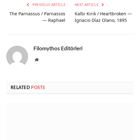
PREVIOUS ARTICLE
NEXT ARTICLE
The Parnassus / Parnassos
Kalbi Kırık / Heartbroken —
— Raphael
Ignacio Díaz Olano, 1895
Filomythos Editörleri
Website
RELATED
POSTS