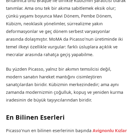
Britannica onu Braque ile birlikte Kübizmin yaratıcısı olarak
tanımlar. Ama onu tek bir akıma sabitlemek eksik olur;
çünkü yaşamı boyunca Mavi Dönem, Pembe Dönem,
Kübizm, neoklasik yönelimler, sürrealizme yakın
deformasyonlar ve geç dönem serbest varyasyonlar
arasında dolaşmıştır. MoMA da Picasso’nun üretiminde iki
temel ilkeyi özellikle vurgular: farklı üsluplara açıklık ve
mecralar arasında rahatça geçiş yapabilme.
Bu yüzden Picasso, yalnız bir akımın temsilcisi değil,
modern sanatın hareket mantığını cisimleştiren
sanatçılardan biridir. Kübizmin merkezindedir; ama aynı
zamanda modernizmin çoğulluk, kopuş ve yeniden kurma
iradesinin de büyük taşıyıcılarından biridir.
En Bilinen Eserleri
Picasso’nun en bilinen eserlerinin başında
Avignonlu Kızlar