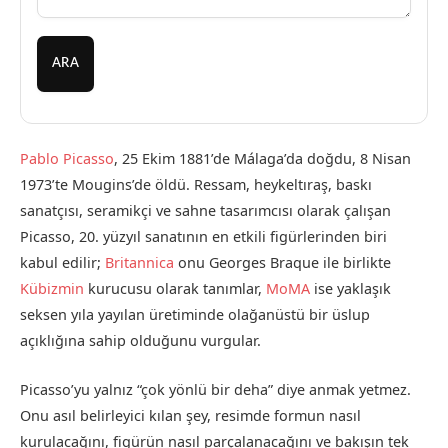
ARA
Pablo Picasso
, 25 Ekim 1881’de Málaga’da doğdu, 8 Nisan
1973’te Mougins’de öldü. Ressam, heykeltıraş, baskı
sanatçısı, seramikçi ve sahne tasarımcısı olarak çalışan
Picasso, 20. yüzyıl sanatının en etkili figürlerinden biri
kabul edilir;
Britannica
onu Georges Braque ile birlikte
Kübizmin
kurucusu olarak tanımlar,
MoMA
ise yaklaşık
seksen yıla yayılan üretiminde olağanüstü bir üslup
açıklığına sahip olduğunu vurgular.
Picasso’yu yalnız “çok yönlü bir deha” diye anmak yetmez.
Onu asıl belirleyici kılan şey, resimde formun nasıl
kurulacağını, figürün nasıl parçalanacağını ve bakışın tek