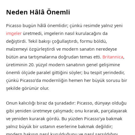
Neden Hâlâ Önemli
Picasso bugün hâlâ önemlidir; çünkü resimde yalnız yeni
imgeler
üretmedi, imgelerin nasıl kurulacağını da
değiştirdi. Tekil bakışı çoğullaştırdı, formu böldü,
malzemeyi özgürleştirdi ve modern sanatın neredeyse
bütün ana tartışmalarına doğrudan temas etti.
Britannica
,
üretiminin 20. yüzyıl modern sanatının genel gelişimine
önemli ölçüde paralel gittiğini söyler; bu tespit yerindedir,
çünkü Picasso’da modernliğin hemen her büyük sorusu bir
şekilde görünür olur.
Onun kalıcılığı biraz da şuradadır: Picasso, dünyayı olduğu
gibi yeniden üretmeye çalışmadı; onu kırarak, parçalayarak
ve yeniden kurarak gördü. Bu yüzden Picasso’ya bakmak
yalnız büyük bir ustanın eserlerine bakmak değildir;
modern bakışın nasıl kurulduğunu ve nasıl sarsıldığını