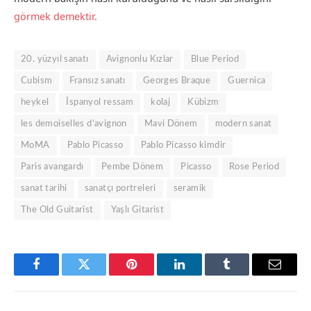
görmek demektir.
20. yüzyıl sanatı
Avignonlu Kızlar
Blue Period
Cubism
Fransız sanatı
Georges Braque
Guernica
heykel
İspanyol ressam
kolaj
Kübizm
les demoiselles d’avignon
Mavi Dönem
modern sanat
MoMA
Pablo Picasso
Pablo Picasso kimdir
Paris avangardı
Pembe Dönem
Picasso
Rose Period
sanat tarihi
sanatçı portreleri
seramik
The Old Guitarist
Yaşlı Gitarist
Facebook
Twitter
Pinterest
LinkedIn
Tumblr
Email