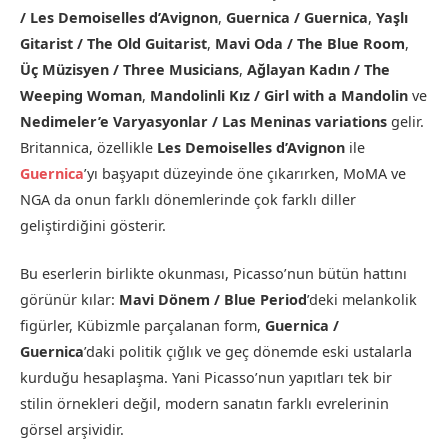
/ Les Demoiselles d’Avignon
,
Guernica / Guernica
,
Yaşlı
Gitarist / The Old Guitarist
,
Mavi Oda / The Blue Room
,
Üç Müzisyen / Three Musicians
,
Ağlayan Kadın / The
Weeping Woman
,
Mandolinli Kız / Girl with a Mandolin
ve
Nedimeler’e Varyasyonlar / Las Meninas variations
gelir.
Britannica, özellikle
Les Demoiselles d’Avignon
ile
Guernica
’yı başyapıt düzeyinde öne çıkarırken, MoMA ve
NGA da onun farklı dönemlerinde çok farklı diller
geliştirdiğini gösterir.
Bu eserlerin birlikte okunması, Picasso’nun bütün hattını
görünür kılar:
Mavi Dönem / Blue Period
’deki melankolik
figürler, Kübizmle parçalanan form,
Guernica /
Guernica
’daki politik çığlık ve geç dönemde eski ustalarla
kurduğu hesaplaşma. Yani Picasso’nun yapıtları tek bir
stilin örnekleri değil, modern sanatın farklı evrelerinin
görsel arşividir.