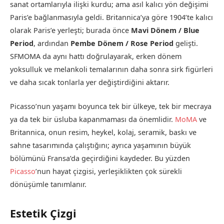
sanat ortamlarıyla ilişki kurdu; ama asıl kalıcı yön değişimi
Paris’e bağlanmasıyla geldi. Britannica’ya göre 1904’te kalıcı
olarak Paris’e yerleşti; burada önce
Mavi Dönem / Blue
Period
, ardından
Pembe Dönem / Rose Period
gelişti.
SFMOMA da aynı hattı doğrulayarak, erken dönem
yoksulluk ve melankoli temalarının daha sonra sirk figürleri
ve daha sıcak tonlarla yer değiştirdiğini aktarır.
Picasso’nun yaşamı boyunca tek bir ülkeye, tek bir mecraya
ya da tek bir üsluba kapanmaması da önemlidir.
MoMA
ve
Britannica, onun resim, heykel, kolaj, seramik, baskı ve
sahne tasarımında çalıştığını; ayrıca yaşamının büyük
bölümünü Fransa’da geçirdiğini kaydeder. Bu yüzden
Picasso
’nun hayat çizgisi, yerleşiklikten çok sürekli
dönüşümle tanımlanır.
Estetik Çizgi