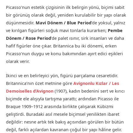
Picasso’nun estetik çizgisinin ilk belirgin yönü, biçimi sabit
bir görünüş olarak değil, yeniden kurulabilir bir yapı olarak
düşünmesidir.
Mavi Dönem / Blue Period
’de yoksul, yalnız
ve kırılgan figürleri soğuk mavi tonlarla kurarken;
Pembe
Dönem / Rose Period
’de palet ısınır, sirk insanları ve daha
hafif figürler öne çıkar. Britannica bu iki dönemi, erken
Picasso’nun duygu ve konu bakımından ayırt edici eşikleri
olarak verir.
İkinci ve en belirleyici yön, figürü parçalama cesaretidir.
Britannica’nın özet metnine göre
Avignonlu Kızlar / Les
Demoiselles d’Avignon
(1907), kadın bedenini sert ve kırıcı
biçimde ele alışıyla tartışma yarattı; ardından Picasso ile
Braque 1909–1912 arasında birlikte çalışarak Kübizmi
geliştirdi. Buradaki asıl mesele biçimsel yenilikten ibaret
değildir: nesne artık tek bakış açısından görülen bir bütün
değil, farklı açılardan kavranan çoğul bir yapı hâline gelir.