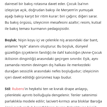
dairesel bir bakış rotasına davet eder. Çocuk İsa’nın
izleyiciye açık, doğrudan bakışı ile Meryem’in yumuşak
aşağı bakışı karşıt bir ritim kurar: biri çağırır, diğeri sarar.
Bu bakış örgüsü, izleyicinin mesafesini azaltır; resim, kutsal
ile bakış teması kurmanın pedagojisidir.
Boşluk
; Nişin koyu içi ve çelenkle niş arasındaki dar bant,
anlamın “eşik” alanını oluşturur. Bu boşluk, dünyevî
güzelliğin (çiçeklerin faniliği) ile ilahî kalıcılığın (Anne-Çocuk
ikilisinin dinginliği) arasındaki geçirgen sınırdır. Eşik, aynı
zamanda resmin devingen dış halkası ile merkezdeki
durağan sessizlik arasındaki nefes boşluğudur; izleyicinin
içeri davet edildiği görünmez kapı budur.
Stil
:
Rubens
’in heykelsi ten ve kıvrak drape anlayışı,
çelenkteki ayrıntı bolluğuyla dengelenir. Tenler satenimsi
parlaklıkla modele edilir; lacivert-kırmızı ana bloklar Baroğa