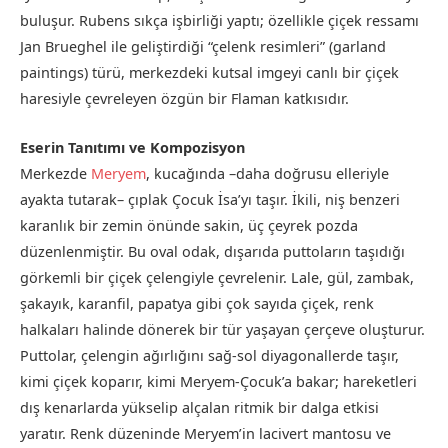
buluşur. Rubens sıkça işbirliği yaptı; özellikle çiçek ressamı
Jan Brueghel ile geliştirdiği “çelenk resimleri” (garland
paintings) türü, merkezdeki kutsal imgeyi canlı bir çiçek
haresiyle çevreleyen özgün bir Flaman katkısıdır.
Eserin Tanıtımı ve Kompozisyon
Merkezde
Meryem
, kucağında –daha doğrusu elleriyle
ayakta tutarak– çıplak Çocuk İsa’yı taşır. İkili, niş benzeri
karanlık bir zemin önünde sakin, üç çeyrek pozda
düzenlenmiştir. Bu oval odak, dışarıda puttoların taşıdığı
görkemli bir çiçek çelengiyle çevrelenir. Lale, gül, zambak,
şakayık, karanfil, papatya gibi çok sayıda çiçek, renk
halkaları halinde dönerek bir tür yaşayan çerçeve oluşturur.
Puttolar, çelengin ağırlığını sağ-sol diyagonallerde taşır,
kimi çiçek koparır, kimi Meryem-Çocuk’a bakar; hareketleri
dış kenarlarda yükselip alçalan ritmik bir dalga etkisi
yaratır. Renk düzeninde Meryem’in lacivert mantosu ve