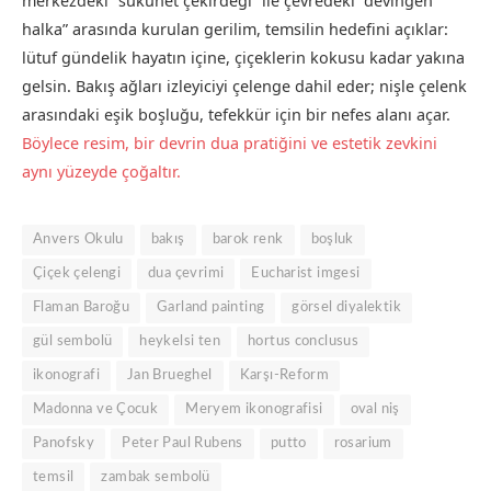
merkezdeki “sükûnet çekirdeği” ile çevredeki “devingen
halka” arasında kurulan gerilim, temsilin hedefini açıklar:
lütuf gündelik hayatın içine, çiçeklerin kokusu kadar yakına
gelsin. Bakış ağları izleyiciyi çelenge dahil eder; nişle çelenk
arasındaki eşik boşluğu, tefekkür için bir nefes alanı açar.
Böylece resim, bir devrin dua pratiğini ve estetik zevkini
aynı yüzeyde çoğaltır.
Anvers Okulu
bakış
barok renk
boşluk
Çiçek çelengi
dua çevrimi
Eucharist imgesi
Flaman Baroğu
Garland painting
görsel diyalektik
gül sembolü
heykelsi ten
hortus conclusus
ikonografi
Jan Brueghel
Karşı-Reform
Madonna ve Çocuk
Meryem ikonografisi
oval niş
Panofsky
Peter Paul Rubens
putto
rosarium
temsil
zambak sembolü