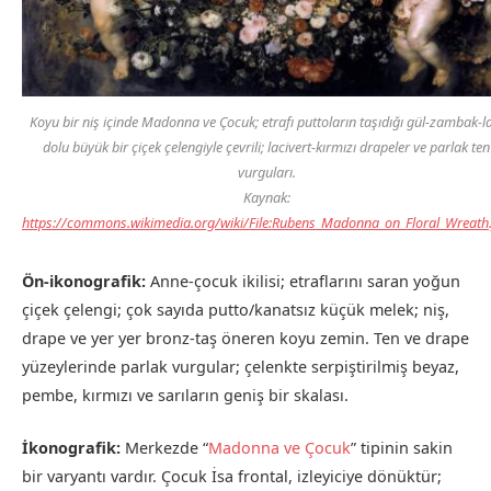
Koyu bir niş içinde Madonna ve Çocuk; etrafı puttoların taşıdığı gül-zambak-l
dolu büyük bir çiçek çelengiyle çevrili; lacivert-kırmızı drapeler ve parlak ten
vurguları.
Kaynak:
https://commons.wikimedia.org/wiki/File:Rubens_Madonna_on_Floral_Wreath
Ön-ikonografik:
Anne-çocuk ikilisi; etraflarını saran yoğun
çiçek çelengi; çok sayıda putto/kanatsız küçük melek; niş,
drape ve yer yer bronz-taş öneren koyu zemin. Ten ve drape
yüzeylerinde parlak vurgular; çelenkte serpiştirilmiş beyaz,
pembe, kırmızı ve sarıların geniş bir skalası.
İkonografik:
Merkezde “
Madonna ve Çocuk
” tipinin sakin
bir varyantı vardır. Çocuk İsa frontal, izleyiciye dönüktür;