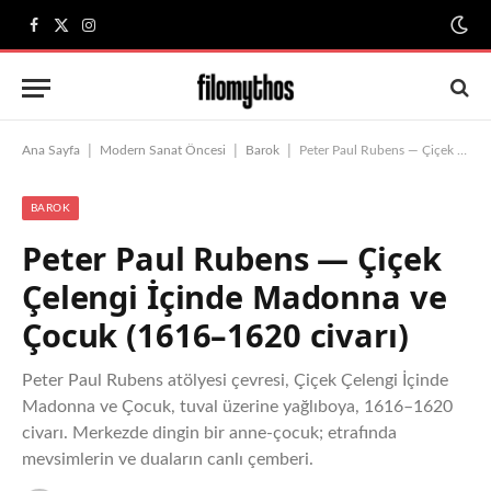
Facebook
X
Instagram
(Twitter)
|
|
|
Ana Sayfa
Modern Sanat Öncesi
Barok
Peter Paul Rubens — Çiçek Çelengi İçinde Madonna ve Çocuk (1616–1620 civarı)
BAROK
Peter Paul Rubens — Çiçek
Çelengi İçinde Madonna ve
Çocuk (1616–1620 civarı)
Peter Paul Rubens atölyesi çevresi, Çiçek Çelengi İçinde
Madonna ve Çocuk, tuval üzerine yağlıboya, 1616–1620
civarı. Merkezde dingin bir anne-çocuk; etrafında
mevsimlerin ve duaların canlı çemberi.