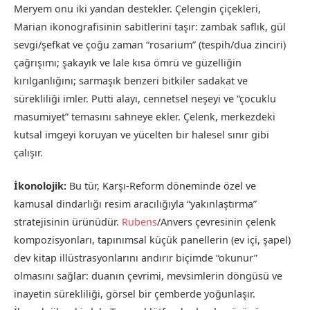
Meryem onu iki yandan destekler. Çelengin çiçekleri,
Marian ikonografisinin sabitlerini taşır: zambak saflık, gül
sevgi/şefkat ve çoğu zaman “rosarium” (tespih/dua zinciri)
çağrışımı; şakayık ve lale kısa ömrü ve güzelliğin
kırılganlığını; sarmaşık benzeri bitkiler sadakat ve
sürekliliği imler. Putti alayı, cennetsel neşeyi ve “çocuklu
masumiyet” temasını sahneye ekler. Çelenk, merkezdeki
kutsal imgeyi koruyan ve yücelten bir halesel sınır gibi
çalışır.
İkonolojik:
Bu tür, Karşı-Reform döneminde özel ve
kamusal dindarlığı resim aracılığıyla “yakınlaştırma”
stratejisinin ürünüdür.
Rubens
/Anvers çevresinin çelenk
kompozisyonları, tapınımsal küçük panellerin (ev içi, şapel)
dev kitap illüstrasyonlarını andırır biçimde “okunur”
olmasını sağlar: duanın çevrimi, mevsimlerin döngüsü ve
inayetin sürekliliği, görsel bir çemberde yoğunlaşır.