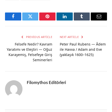
Facebook
Twitter
Pinterest
LinkedIn
Tumblr
Email
PREVIOUS ARTICLE
NEXT ARTICLE
Felsefe Nedir? Kavram
Peter Paul Rubens — Âdem
Yaratımı ve Eleştiri — Oğuz
ile Havva / Adam and Eve
Karayemiş, Felsefeye Giriş
(yaklaşık 1600–1625)
Seminerleri
Filomythos Editörleri