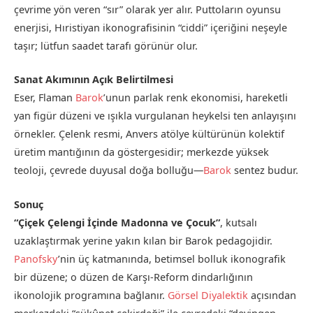
çevrime yön veren “sır” olarak yer alır. Puttoların oyunsu
enerjisi, Hıristiyan ikonografisinin “ciddi” içeriğini neşeyle
taşır; lütfun saadet tarafı görünür olur.
Sanat Akımının Açık Belirtilmesi
Eser, Flaman
Barok
’unun parlak renk ekonomisi, hareketli
yan figür düzeni ve ışıkla vurgulanan heykelsi ten anlayışını
örnekler. Çelenk resmi, Anvers atölye kültürünün kolektif
üretim mantığının da göstergesidir; merkezde yüksek
teoloji, çevrede duyusal doğa bolluğu—
Barok
sentez budur.
Sonuç
“Çiçek Çelengi İçinde Madonna ve Çocuk”
, kutsalı
uzaklaştırmak yerine yakın kılan bir Barok pedagojidir.
Panofsky
’nin üç katmanında, betimsel bolluk ikonografik
bir düzene; o düzen de Karşı-Reform dindarlığının
ikonolojik programına bağlanır.
Görsel Diyalektik
açısından