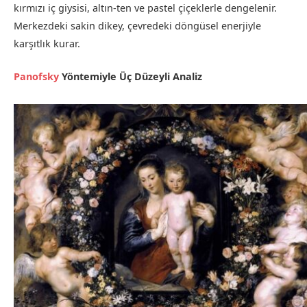
kırmızı iç giysisi, altın-ten ve pastel çiçeklerle dengelenir.
Merkezdeki sakin dikey, çevredeki döngüsel enerjiyle
karşıtlık kurar.
Panofsky
Yöntemiyle Üç Düzeyli Analiz