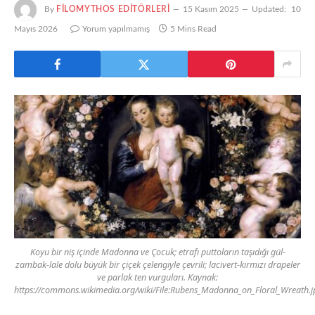
By
FILOMYTHOS EDITÖRLERI
15 Kasım 2025
Updated:
10
Mayıs 2026
Yorum yapılmamış
5 Mins Read
Koyu bir niş içinde Madonna ve Çocuk; etrafı puttoların taşıdığı gül-
zambak-lale dolu büyük bir çiçek çelengiyle çevrili; lacivert-kırmızı drapeler
ve parlak ten vurguları. Kaynak:
https://commons.wikimedia.org/wiki/File:Rubens_Madonna_on_Floral_Wreath.j