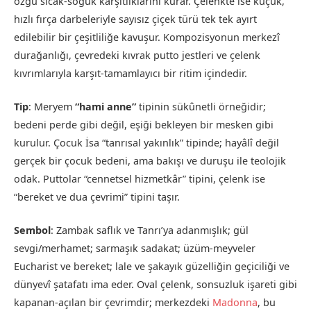
özgü sıcak-soğuk karşıtlıklarını kurar. Çelenkte ise küçük,
hızlı fırça darbeleriyle sayısız çiçek türü tek tek ayırt
edilebilir bir çeşitliliğe kavuşur. Kompozisyonun merkezî
durağanlığı, çevredeki kıvrak putto jestleri ve çelenk
kıvrımlarıyla karşıt-tamamlayıcı bir ritim içindedir.
Tip
: Meryem
“hami anne”
tipinin sükûnetli örneğidir;
bedeni perde gibi değil, eşiği bekleyen bir mesken gibi
kurulur. Çocuk İsa “tanrısal yakınlık” tipinde; hayâlî değil
gerçek bir çocuk bedeni, ama bakışı ve duruşu ile teolojik
odak. Puttolar “cennetsel hizmetkâr” tipini, çelenk ise
“bereket ve dua çevrimi” tipini taşır.
Sembol
: Zambak saflık ve Tanrı’ya adanmışlık; gül
sevgi/merhamet; sarmaşık sadakat; üzüm-meyveler
Eucharist ve bereket; lale ve şakayık güzelliğin geçiciliği ve
dünyevî şatafatı ima eder. Oval çelenk, sonsuzluk işareti gibi
kapanan-açılan bir çevrimdir; merkezdeki
Madonna
, bu