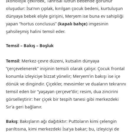
İkonolojik çekirdek, Tanrısal lütfun bedende görünür
oluşudur: İsa’nın çıplak, kırılgan çocuk bedeni, kurtuluşun
dünyaya bebek eliyle girişini, Meryem ise buna ev sahipliği
yapan “hortus conclusus”
(kapalı bahçe)
imgesinin
şahsileşmiş halini temsil eder.
Temsil – Bakış – Boşluk
Temsil
: Merkez-çevre düzeni, kutsalın dünyaya
“çerçevelenerek” inişinin temsili olarak çalışır. Çocuk frontal
konumla izleyiciye bizzat yönelir; Meryem’in bakışı ise içe
dönük ve dingindir. Çiçekler, mevsimler ve duaların tekrarını
temsil eden bir “yaşayan çerçeve”dir; resim, dua zincirini
görselleştirir: her çiçek bir tespih tanesi gibi merkezdeki
Sır’a geri bağlanır.
Bakış
: Bakışların ağı dağıtıktır: Puttoların kimi çelengin
parıltısına, kimi merkezdeki İsa’ya bakar; bu, izleyiciyi de