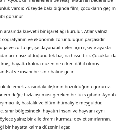
gunluk vardır. Yüzeyde bakıldığında film, çocukların geçim
ibi görünür.
 arasında kuvvetli bir işaret ağı kurulur. Atlar yalnız
ert coğrafyanın ve ekonomik zorunluluğun parçasıdır.
uğa ve zorlu geçişe dayanabilmeleri için içkiyle ayakta
adar acımasız olduğunu tek başına hissettirir. Çocuklar da
lmış, hayatta kalma düzenine erken dâhil olmuş
sınıfsal ve insani bir sınır hâline gelir.
uk ile emek arasındaki ilişkinin bozulduğunu görürüz.
m değil; hızla aşılması gereken bir lüks gibidir. Ayoub
taşımacılık, hastalık ve ölüm ihtimaliyle meşguldür.
, sınır bölgesindeki hayatın insanı ve hayvanı aynı
ylece yalnız bir aile dramı kurmaz; devlet sınırlarının,
ği bir hayatta kalma düzenini açar.