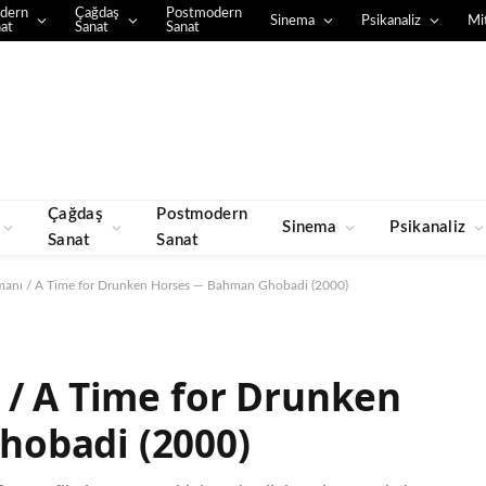
dern
Çağdaş
Postmodern
Sinema
Psikanaliz
Mit
at
Sanat
Sanat
Çağdaş
Postmodern
Sinema
Psikanaliz
Sanat
Sanat
amanı / A Time for Drunken Horses — Bahman Ghobadi (2000)
 / A Time for Drunken
obadi (2000)