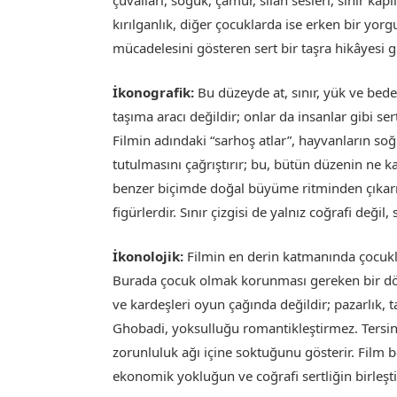
kırılganlık, diğer çocuklarda ise erken bir yor
mücadelesini gösteren sert bir taşra hikâyesi g
İkonografik:
Bu düzeyde at, sınır, yük ve beden
taşıma aracı değildir; onlar da insanlar gibi s
Filmin adındaki “sarhoş atlar”, hayvanların soğ
tutulmasını çağrıştırır; bu, bütün düzenin ne k
benzer biçimde doğal büyüme ritminden çıkarı
figürlerdir. Sınır çizgisi de yalnız coğrafi değil, 
İkonolojik:
Filmin en derin katmanında çocukl
Burada çocuk olmak korunması gereken bir döne
ve kardeşleri oyun çağında değildir; pazarlık, 
Ghobadi, yoksulluğu romantikleştirmez. Tersine
zorunluluk ağı içine soktuğunu gösterir. Film bö
ekonomik yokluğun ve coğrafi sertliğin birleşti