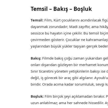
Temsil – Bakış – Boşluk
Temsil:
Film, Kürt çocuklarını acındırılacak fi
dayanmak zorundadır; Madi zayıftır, ama hikây
sessizce bu hayatın içine çekilir. Bu temsil b
çevirmeden gösterir. Çocuklar ne kahramanlaştı
yaşlarından büyük yükler taşıyan gerçek bedenl
Bakış:
Filmde bakış çoğu zaman yukarıdan gelm
onları dışarıdan gözleyen bir merhamet konumu
Sınır ticaretini yöneten yetişkinlerin bakışı is
değil, iş görecek bir araç gibi algılanır. Ayou
biridir. Orada acıma kadar sorumluluk, sevgi ka
Boşluk:
Film birçok şeyi açıklamadan bırakır. P
uzun anlatılmaz; ama her sahnede hissedilir. A