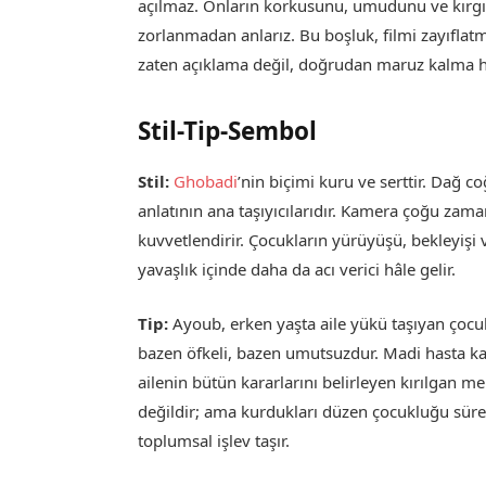
açılmaz. Onların korkusunu, umudunu ve kırgı
zorlanmadan anlarız. Bu boşluk, filmi zayıflatm
zaten açıklama değil, doğrudan maruz kalma hâ
Stil-Tip-Sembol
Stil:
Ghobadi
’nin biçimi kuru ve serttir. Dağ c
anlatının ana taşıyıcılarıdır. Kamera çoğu zam
kuvvetlendirir. Çocukların yürüyüşü, bekleyişi v
yavaşlık içinde daha da acı verici hâle gelir.
Tip:
Ayoub, erken yaşta aile yükü taşıyan çocuk
bazen öfkeli, bazen umutsuzdur. Madi hasta karde
ailenin bütün kararlarını belirleyen kırılgan me
değildir; ama kurdukları düzen çocukluğu sürek
toplumsal işlev taşır.