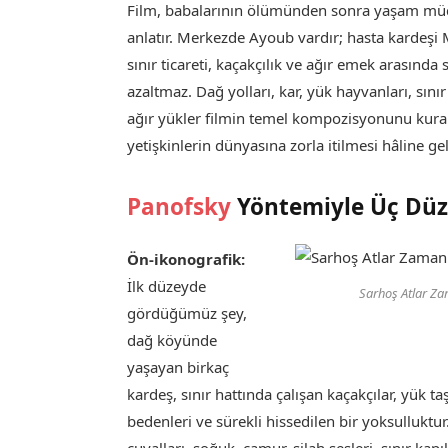
Film, babalarının ölümünden sonra yaşam müc
anlatır. Merkezde Ayoub vardır; hasta kardeşi 
sınır ticareti, kaçakçılık ve ağır emek arasında s
azaltmaz. Dağ yolları, kar, yük hayvanları, sın
ağır yükler filmin temel kompozisyonunu kurar.
yetişkinlerin dünyasına zorla itilmesi hâline gel
Panofsky
Yöntemiyle Üç Düze
Ön-ikonografik:
İlk düzeyde
Sarhoş Atlar Za
gördüğümüz şey,
dağ köyünde
yaşayan birkaç
kardeş, sınır hattında çalışan kaçakçılar, yük taş
bedenleri ve sürekli hissedilen bir yoksulluktu
çuvalları, soğuk, çamur, silah sesleri, sınır ka