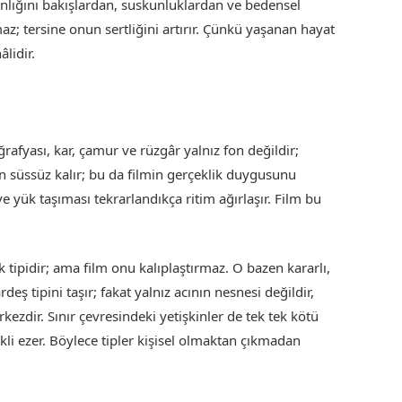
nlığını bakışlardan, suskunluklardan ve bedensel
az; tersine onun sertliğini artırır. Çünkü yaşanan hayat
lidir.
oğrafyası, kar, çamur ve rüzgâr yalnız fon değildir;
an süssüz kalır; bu da filmin gerçeklik duygusunu
e yük taşıması tekrarlandıkça ritim ağırlaşır. Film bu
 tipidir; ama film onu kalıplaştırmaz. O bazen kararlı,
ş tipini taşır; fakat yalnız acının nesnesi değildir,
rkezdir. Sınır çevresindeki yetişkinler de tek tek kötü
li ezer. Böylece tipler kişisel olmaktan çıkmadan