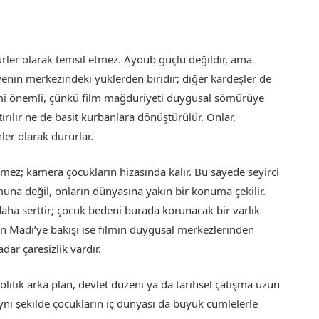
gürler olarak temsil etmez. Ayoub güçlü değildir, ama
enin merkezindeki yüklerden biridir; diğer kardeşler de
içimi önemli, çünkü film mağduriyeti duygusal sömürüye
rılır ne de basit kurbanlara dönüştürülür. Onlar,
er olarak dururlar.
ez; kamera çocukların hizasında kalır. Bu sayede seyirci
na değil, onların dünyasına yakın bir konuma çekilir.
e daha serttir; çocuk bedeni burada korunacak bir varlık
b’un Madi’ye bakışı ise filmin duygusal merkezlerinden
dar çaresizlik vardır.
olitik arka plan, devlet düzeni ya da tarihsel çatışma uzun
ynı şekilde çocukların iç dünyası da büyük cümlelerle