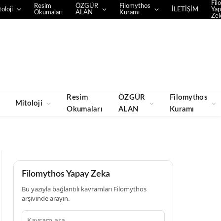
Fil
Resim
ÖZGÜR
Filomythos
oloji
İLETİŞİM
Yap
Okumaları
ALAN
Kuramı
Ze
Resim
ÖZGÜR
Filomythos
Mitoloji
Okumaları
ALAN
Kuramı
Filomythos Yapay Zeka
Bu yazıyla bağlantılı kavramları Filomythos
arşivinde arayın.