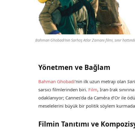
Bahman Ghobadi’nin Sarhoş Atlar Zamanı filmi, sınır hattında
Yönetmen ve Bağlam
Bahman Ghobadi
’nin ilk uzun metrajı olan
Sar
sarsıcı filmlerinden biri.
Film
, İran-Irak sınırı
odaklanıyor; Cannes’da da Caméra d’Or ile ödül
meselelerini büyük bir politik söylem kurmada
Filmin Tanıtımı ve Kompozi