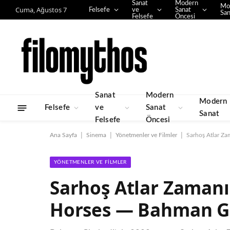
Sanat
Modern
Mo
Cuma, Ağustos 7
Felsefe
ve
Sanat
San
Felsefe
Öncesi
Sanat
Modern
Modern
Felsefe
ve
Sanat
Sanat
Felsefe
Öncesi
|
|
|
Ana Sayfa
Sinema
Yönetmenler ve Filmler
Sarhoş Atlar Z
YÖNETMENLER VE FILMLER
Sarhoş Atlar Zamanı
Horses — Bahman Gh