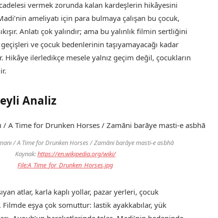
adelesi vermek zorunda kalan kardeşlerin hikâyesini
Madi’nin ameliyatı için para bulmaya çalışan bu çocuk,
ıkışır. Anlatı çok yalındır; ama bu yalınlık filmin sertliğini
ır geçişleri ve çocuk bedenlerinin taşıyamayacağı kadar
 Hikâye ilerledikçe mesele yalnız geçim değil, çocukların
ir.
yli Analiz
manı / A Time for Drunken Horses / Zamāni barāye masti-e asbhā
Kaynak:
https://en.wikipedia.org/wiki/
File:A_Time_for_Drunken_Horses.jpg
ıyan atlar, karla kaplı yollar, pazar yerleri, çocuk
r. Filmde eşya çok somuttur: lastik ayakkabılar, yük
pıları. Ayoub’un hareketlerinde telaş, Madi’nin bedeninde