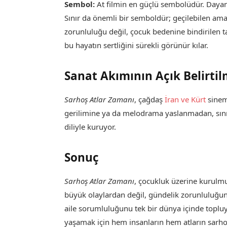
Sembol:
At filmin en güçlü sembolüdür. Dayanı
Sınır da önemli bir semboldür; geçilebilen ama
zorunluluğu değil, çocuk bedenine bindirilen tar
bu hayatın sertliğini sürekli görünür kılar.
Sanat Akımının Açık Belirtil
Sarhoş Atlar Zamanı
, çağdaş
İran ve Kürt
sinem
gerilimine ya da melodrama yaslanmadan, sınır
diliyle kuruyor.
Sonuç
Sarhoş Atlar Zamanı
, çocukluk üzerine kurulm
büyük olaylardan değil, gündelik zorunluluğun 
aile sorumluluğunu tek bir dünya içinde topluy
yaşamak için hem insanların hem atların sarh