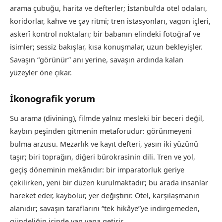
arama çubuğu, harita ve defterler; İstanbul’da otel odaları,
koridorlar, kahve ve çay ritmi; tren istasyonları, vagon içleri,
askerî kontrol noktaları; bir babanın elindeki fotoğraf ve
isimler; sessiz bakışlar, kısa konuşmalar, uzun bekleyişler.
Savaşın “görünür” anı yerine, savaşın ardında kalan
yüzeyler öne çıkar.
İkonografik yorum
Su arama (divining), filmde yalnız mesleki bir beceri değil,
kaybın peşinden gitmenin metaforudur: görünmeyeni
bulma arzusu. Mezarlık ve kayıt defteri, yasın iki yüzünü
taşır; biri toprağın, diğeri bürokrasinin dili. Tren ve yol,
geçiş döneminin mekânıdır: bir imparatorluk geriye
çekilirken, yeni bir düzen kurulmaktadır; bu arada insanlar
hareket eder, kaybolur, yer değiştirir. Otel, karşılaşmanın
alanıdır; savaşın taraflarını “tek hikâye”ye indirgemeden,
gündeliğin içinde yan yana getirir.