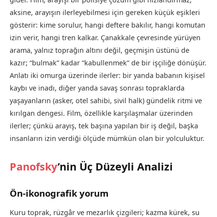
aksine, arayışın ilerleyebilmesi için gereken küçük eşikleri
gösterir: kime sorulur, hangi deftere bakılır, hangi komutan
izin verir, hangi tren kalkar. Çanakkale çevresinde yürüyen
arama, yalnız toprağın altını değil, geçmişin üstünü de
kazır; “bulmak” kadar “kabullenmek” de bir işçiliğe dönüşür.
Anlatı iki omurga üzerinde ilerler: bir yanda babanın kişisel
kaybı ve inadı, diğer yanda savaş sonrası topraklarda
yaşayanların (asker, otel sahibi, sivil halk) gündelik ritmi ve
kırılgan dengesi. Film, özellikle karşılaşmalar üzerinden
ilerler; çünkü arayış, tek başına yapılan bir iş değil, başka
insanların izin verdiği ölçüde mümkün olan bir yolculuktur.
Panofsky
’nin Üç Düzeyli Analizi
Ön-ikonografik yorum
Kuru toprak, rüzgâr ve mezarlık çizgileri; kazma kürek, su