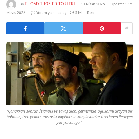
By
FILOMYTHOS EDITÖRLERI
10 Nisan 2025
Updated:
15
Mayıs 2026
Yorum yapılmamış
5 Mins Read
“Çanakkale sonrası İstanbul ve savaş alanı çevresinde, oğullarını arayan bir
babanın; tren yolları, mezarlık kayıtları ve karşılaşmalar üzerinden ilerleyen
yas yolculuğu.”