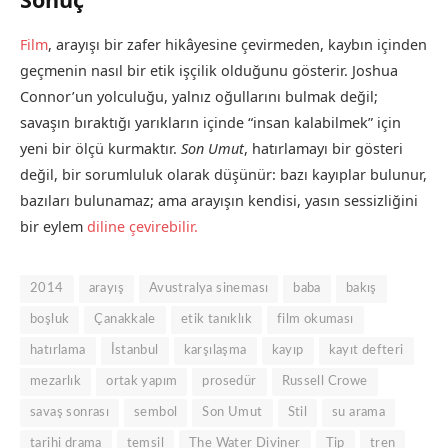
Film
, arayışı bir zafer hikâyesine çevirmeden, kaybın içinden
geçmenin nasıl bir etik işçilik olduğunu gösterir. Joshua
Connor’un yolculuğu, yalnız oğullarını bulmak değil;
savaşın bıraktığı yarıkların içinde “insan kalabilmek” için
yeni bir ölçü kurmaktır.
Son Umut
, hatırlamayı bir gösteri
değil, bir sorumluluk olarak düşünür: bazı kayıplar bulunur,
bazıları bulunamaz; ama arayışın kendisi, yasın sessizliğini
bir eylem
diline çevirebilir.
2014
arayış
Avustralya sineması
baba
bakış
boşluk
Çanakkale
etik tanıklık
film okuması
hatırlama
İstanbul
karşılaşma
kayıp
kayıt defteri
mezarlık
ortak yapım
prosedür
Russell Crowe
savaş sonrası
sembol
Son Umut
Stil
su arama
tarihi drama
temsil
The Water Diviner
Tip
tren