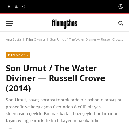
Facebook
X
Instagram
(Twitter)
|
|
Ana Sayfa
Film Okuma
Son Umut / The Water Diviner — Russell Crowe (2014)
FILM OKUMA
Son Umut / The Water
Diviner — Russell Crowe
(2014)
Son Umut, savaş sonrası topraklarda bir babanın arayışını,
prosedür ve karşılaşma üzerinden ölçülü bir yas
sinemasına çevirir. Bulmak kadar, bazı şeyleri bulamadan
taşımayı öğrenmek de bu hikâyenin hakikatidir.