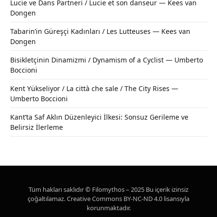
Lucie ve Dans Partneri / Lucie et son danseur — Kees van
Dongen
Tabarin’in Güreşçi Kadınları / Les Lutteuses — Kees van
Dongen
Bisikletçinin Dinamizmi / Dynamism of a Cyclist — Umberto
Boccioni
Kent Yükseliyor / La città che sale / The City Rises —
Umberto Boccioni
Kant’ta Saf Aklın Düzenleyici İlkesi: Sonsuz Gerileme ve
Belirsiz İlerleme
Tüm hakları saklıdır © Filomythos – 2025 Bu içerik izinsiz
çoğaltılamaz. Creative Commons BY-NC-ND 4.0 lisansıyla
korunmaktadır.