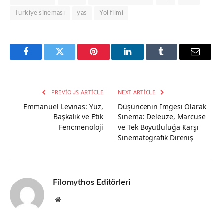
Türkiye sineması
yas
Yol filmi
Facebook
Twitter
Pinterest
LinkedIn
Tumblr
Email
PREVIOUS ARTICLE
NEXT ARTICLE
Emmanuel Levinas: Yüz,
Düşüncenin İmgesi Olarak
Başkalık ve Etik
Sinema: Deleuze, Marcuse
Fenomenoloji
ve Tek Boyutluluğa Karşı
Sinematografik Direniş
Filomythos Editörleri
Website