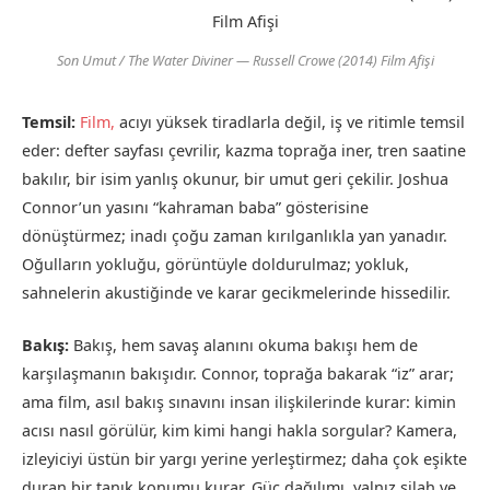
Son Umut / The Water Diviner — Russell Crowe (2014) Film Afişi
Temsil:
Film,
acıyı yüksek tiradlarla değil, iş ve ritimle temsil
eder: defter sayfası çevrilir, kazma toprağa iner, tren saatine
bakılır, bir isim yanlış okunur, bir umut geri çekilir. Joshua
Connor’un yasını “kahraman baba” gösterisine
dönüştürmez; inadı çoğu zaman kırılganlıkla yan yanadır.
Oğulların yokluğu, görüntüyle doldurulmaz; yokluk,
sahnelerin akustiğinde ve karar gecikmelerinde hissedilir.
Bakış:
Bakış, hem savaş alanını okuma bakışı hem de
karşılaşmanın bakışıdır. Connor, toprağa bakarak “iz” arar;
ama film, asıl bakış sınavını insan ilişkilerinde kurar: kimin
acısı nasıl görülür, kim kimi hangi hakla sorgular? Kamera,
izleyiciyi üstün bir yargı yerine yerleştirmez; daha çok eşikte
duran bir tanık konumu kurar. Güç dağılımı, yalnız silah ve