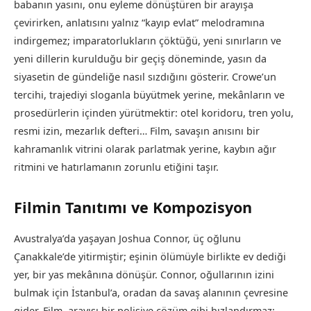
babanın yasını, onu eyleme dönüştüren bir arayışa
çevirirken, anlatısını yalnız “kayıp evlat” melodramına
indirgemez; imparatorlukların çöktüğü, yeni sınırların ve
yeni dillerin kurulduğu bir geçiş döneminde, yasın da
siyasetin de gündeliğe nasıl sızdığını gösterir. Crowe’un
tercihi, trajediyi sloganla büyütmek yerine, mekânların ve
prosedürlerin içinden yürütmektir: otel koridoru, tren yolu,
resmi izin, mezarlık defteri… Film, savaşın anısını bir
kahramanlık vitrini olarak parlatmak yerine, kaybın ağır
ritmini ve hatırlamanın zorunlu etiğini taşır.
Filmin Tanıtımı ve Kompozisyon
Avustralya’da yaşayan Joshua Connor, üç oğlunu
Çanakkale’de yitirmiştir; eşinin ölümüyle birlikte ev dediği
yer, bir yas mekânına dönüşür. Connor, oğullarının izini
bulmak için İstanbul’a, oradan da savaş alanının çevresine
gider. Film, arayışı bir polisiye çözüm gibi hızlandırmaz;