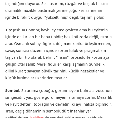
taşındığını duyurur. Ses tasarımı, rüzgâr ve boşluk hissini
dramatik müzikle bastırmak yerine çoğu kez sahnenin
içinde bırakır; duygu, “yükseltilmiş” değil, taşınmış olur.
Tip:
Joshua Connor, kaybı eyleme çeviren ama bu eylemin
içinde de kırılan bir baba tipidir; hakikati zorla değil, ısrarla
arar. Osmanlı subayı figürü, düşmanı karikatürleştirmeden,
savaş sonrası düzenin içinde sorumluluk ve pragmatizm
taşıyan bir tip olarak belirir; “insan”ı prosedürle korumaya
çalışır. Otel sahibi/yerel figürler, karşılaşmanın gündelik
dilini kurar; savaşın büyük tarihini, küçük nezaketler ve
küçük kırılmalar üzerinden taşırlar.
Sembol:
Su arama çubuğu, görünmeyeni bulma arzusunun
simgesidir; yas, gözle görülmeyeni aramaya zorlar. Mezarlık
ve kayıt defteri, toprağın ve devletin iki ayrı hafıza biçimidir.
Tren, geçiş döneminin sembolüdür: insanlar yer
değiştirirken,
hakikat
de yer değiştirir; arayış, sabit bir