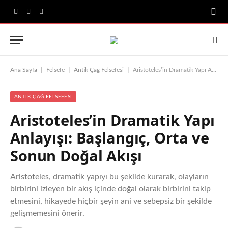
Facebook
X
Instagram
(Twitter)
|
|
|
Ana Sayfa
Felsefe
Antik Çağ Felsefesi
Aristoteles’in Dramatik Yapı Anlayışı: Başlangıç, Orta ve Sonun Doğal Akışı
ANTIK ÇAĞ FELSEFESI
Aristoteles’in Dramatik Yapı
Anlayışı: Başlangıç, Orta ve
Sonun Doğal Akışı
Aristoteles, dramatik yapıyı bu şekilde kurarak, olayların
birbirini izleyen bir akış içinde doğal olarak birbirini takip
etmesini, hikayede hiçbir şeyin ani ve sebepsiz bir şekilde
gelişmemesini önerir.