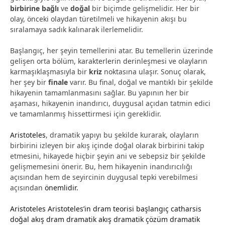
birbirine bağlı
ve
doğal
bir biçimde gelişmelidir. Her bir
olay, önceki olaydan türetilmeli ve hikayenin akışı bu
sıralamaya sadık kalınarak ilerlemelidir.
Başlangıç, her şeyin temellerini atar. Bu temellerin üzerinde
gelişen orta bölüm, karakterlerin derinleşmesi ve olayların
karmaşıklaşmasıyla bir
kriz
noktasına ulaşır. Sonuç olarak,
her şey bir
finale
varır. Bu final, doğal ve mantıklı bir şekilde
hikayenin tamamlanmasını sağlar. Bu yapının her bir
aşaması, hikayenin inandırıcı, duygusal açıdan tatmin edici
ve tamamlanmış hissettirmesi için gereklidir.
Aristoteles
, dramatik yapıyı bu şekilde kurarak, olayların
birbirini izleyen bir akış içinde doğal olarak birbirini takip
etmesini, hikayede hiçbir şeyin ani ve sebepsiz bir şekilde
gelişmemesini önerir. Bu, hem hikayenin inandırıcılığı
açısından hem de seyircinin duygusal tepki verebilmesi
açısından
önemlidir.
Aristoteles
Aristoteles’in dram teorisi
başlangıç
catharsis
doğal akış
dram
dramatik akış
dramatik çözüm
dramatik