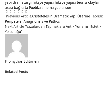
yapı
dramaturgi
hikaye yapısı
hikaye yapısı teorisi
olaylar
arası bağ
orta
Poetika
sinema yapısı
son
Facebook
Twitter
Pinterest
LinkedIn
Tumblr
Email
Previous Article
Aristoteles’in Dramatik Yapı Üzerine Teorisi:
Peripeteia, Anagnorisis ve Pathos
Next Article
“Vazolardan Tapınaklara Antik Yunan’ın Estetik
Yolculuğu”
Filomythos Editörleri
Related
Posts