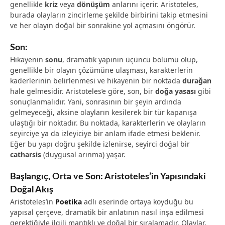
genellikle
kriz
veya
dönüşüm
anlarını içerir. Aristoteles,
burada olayların zincirleme şekilde birbirini takip etmesini
ve her olayın doğal bir sonrakine yol açmasını öngörür.
Son:
Hikayenin
sonu
, dramatik yapının üçüncü bölümü olup,
genellikle bir olayın çözümüne ulaşması, karakterlerin
kaderlerinin belirlenmesi ve hikayenin bir noktada
durağan
hale gelmesidir. Aristoteles’e göre, son, bir
doğa yasası
gibi
sonuçlanmalıdır. Yani, sonrasının bir şeyin ardında
gelmeyeceği, aksine olayların kesilerek bir tür kapanışa
ulaştığı bir noktadır. Bu noktada, karakterlerin ve olayların
seyirciye ya da izleyiciye bir anlam ifade etmesi beklenir.
Eğer bu yapı doğru şekilde izlenirse, seyirci doğal bir
catharsis
(duygusal arınma) yaşar.
Başlangıç, Orta ve Son: Aristoteles’in Yapısındaki
Doğal Akış
Aristoteles’in
Poetika
adlı eserinde ortaya koyduğu bu
yapısal çerçeve, dramatik bir anlatının nasıl inşa edilmesi
gerektiğiyle ilgili mantıklı ve doğal bir sıralamadır. Olaylar,