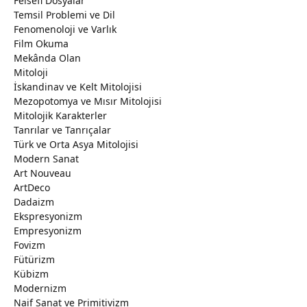
Felsefi Dosyalar
Temsil Problemi ve Dil
Fenomenoloji ve Varlık
Film Okuma
Mekânda Olan
Mitoloji
İskandinav ve Kelt Mitolojisi
Mezopotomya ve Mısır Mitolojisi
Mitolojik Karakterler
Tanrılar ve Tanrıçalar
Türk ve Orta Asya Mitolojisi
Modern Sanat
Art Nouveau
ArtDeco
Dadaizm
Ekspresyonizm
Empresyonizm
Fovizm
Fütürizm
Kübizm
Modernizm
Naif Sanat ve Primitivizm