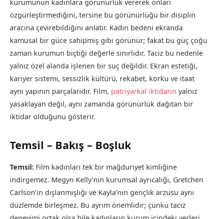
kurumunun kadınlara görünürlük vererek onları
özgürleştirmediğini, tersine bu görünürlüğü bir disiplin
aracına çevirebildiğini anlatır. Kadın bedeni ekranda
kamusal bir güce sahipmiş gibi görünür; fakat bu güç çoğu
zaman kurumun biçtiği değerle sınırlıdır. Taciz bu nedenle
yalnız özel alanda işlenen bir suç değildir. Ekran estetiği,
kariyer sistemi, sessizlik kültürü, rekabet, korku ve itaat
aynı yapının parçalarıdır. Film,
patriyarkal iktidarın
yalnız
yasaklayan değil, aynı zamanda görünürlük dağıtan bir
iktidar olduğunu gösterir.
Temsil – Bakış – Boşluk
Temsil:
Film kadınları tek bir mağduriyet kimliğine
indirgemez. Megyn Kelly’nin kurumsal ayrıcalığı, Gretchen
Carlson’ın dışlanmışlığı ve Kayla’nın gençlik arzusu aynı
düzlemde birleşmez. Bu ayrım önemlidir; çünkü taciz
deneyimi ortak olsa bile kadınların kurum içindeki yerleri