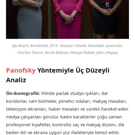
Jay Roach,
Bombshell
, 2019. Senaryo: Charles Randolph; oyuncular:
Charlize Theron, Nicole Kidman, Margot Robbie, John Lithgow.
Panofsky
Yöntemiyle Üç Düzeyli
Analiz
Ön-ikonografik:
Filmde parlak stüdyo ışıkları, dar
koridorlar, cam bölmeler, yönetici odaları, makyaj masaları,
televizyon ekranları, haber masaları ve sürekli hareket eden
medya çalışanları görülür. Kadın karakterler çoğu zaman
profesyonel kıyafetler, kontrollü saç ve makyaj düzeni, dik
beden dili ve ekrana uygun yüz ifadeleriyle temsil edilir.