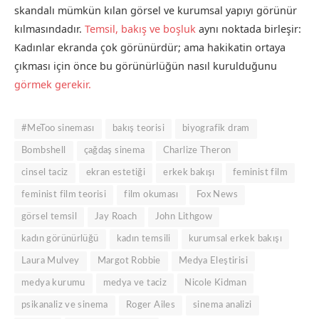
skandalı mümkün kılan görsel ve kurumsal yapıyı görünür
kılmasındadır.
Temsil, bakış ve boşluk
aynı noktada birleşir:
Kadınlar ekranda çok görünürdür; ama hakikatin ortaya
çıkması için önce bu görünürlüğün nasıl kurulduğunu
görmek gerekir.
#MeToo sineması
bakış teorisi
biyografik dram
Bombshell
çağdaş sinema
Charlize Theron
cinsel taciz
ekran estetiği
erkek bakışı
feminist film
feminist film teorisi
film okuması
Fox News
görsel temsil
Jay Roach
John Lithgow
kadın görünürlüğü
kadın temsili
kurumsal erkek bakışı
Laura Mulvey
Margot Robbie
Medya Eleştirisi
medya kurumu
medya ve taciz
Nicole Kidman
psikanaliz ve sinema
Roger Ailes
sinema analizi