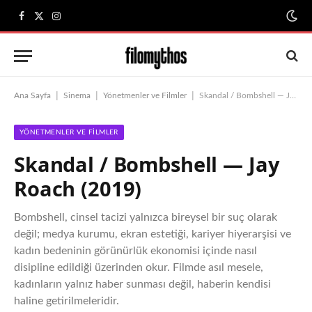
Facebook
X
Instagram
(Twitter)
|
|
|
Ana Sayfa
Sinema
Yönetmenler ve Filmler
Skandal / Bombshell — Jay Roach (2019)
YÖNETMENLER VE FILMLER
Skandal / Bombshell — Jay
Roach (2019)
Bombshell, cinsel tacizi yalnızca bireysel bir suç olarak
değil; medya kurumu, ekran estetiği, kariyer hiyerarşisi ve
kadın bedeninin görünürlük ekonomisi içinde nasıl
disipline edildiği üzerinden okur. Filmde asıl mesele,
kadınların yalnız haber sunması değil, haberin kendisi
haline getirilmeleridir.