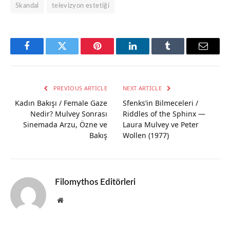
Skandal
televizyon estetiği
Facebook
Twitter
Pinterest
LinkedIn
Tumblr
Email
PREVIOUS ARTICLE
NEXT ARTICLE
Kadın Bakışı / Female Gaze
Sfenks’in Bilmeceleri /
Nedir? Mulvey Sonrası
Riddles of the Sphinx —
Sinemada Arzu, Özne ve
Laura Mulvey ve Peter
Bakış
Wollen (1977)
Filomythos Editörleri
Website