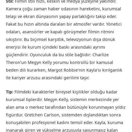
Stil:
Filmin stili hızlı, keskin ve medya yüzeyine yakındır.
Kamera çoğu zaman haber odasının hareketini, kurumsal
telaşı ve ekran dünyasının yapay parlaklığını takip eder.
Fakat bu hızın altında daralan bir atmosfer vardır. Yönetici
odaları, asansörler ve kapalı görüşmeler filmin ritmini
sıkıştırır. Bu biçimsel karşıtlık, televizyonun dışa dönük
enerjisi ile kurum içindeki baskı arasındaki ayrımı
güçlendirir. Oyunculuk da bu stile bağlıdır: Charlize
Theron’un Megyn Kelly yorumu kontrollü bir kamusal
beden dili kurarken, Margot Robbie’nin Kayla’sı kırılganlık
ile kariyer arzusu arasındaki gerilimi taşır.
Tip:
Filmdeki karakterler bireysel kişilikler olduğu kadar
kurumsal tiplerdir. Megyn Kelly, sistemin merkezinde yer
alan ama o merkez tarafından bütünüyle korunmayan yıldız
figürdür. Gretchen Carlson, sistemden dışlandıktan sonra
konuşabilen profesyonel kadını temsil eder. Kayla, kuruma
inanarak giren ve yükselme arzusuyla savunmasız kalan