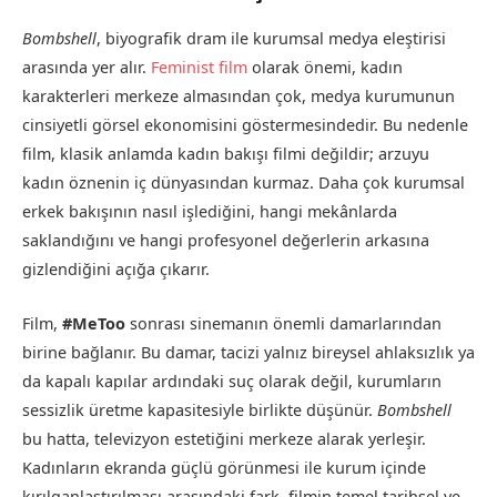
Bombshell
, biyografik dram ile kurumsal medya eleştirisi
arasında yer alır.
Feminist film
olarak önemi, kadın
karakterleri merkeze almasından çok, medya kurumunun
cinsiyetli görsel ekonomisini göstermesindedir. Bu nedenle
film, klasik anlamda kadın bakışı filmi değildir; arzuyu
kadın öznenin iç dünyasından kurmaz. Daha çok kurumsal
erkek bakışının nasıl işlediğini, hangi mekânlarda
saklandığını ve hangi profesyonel değerlerin arkasına
gizlendiğini açığa çıkarır.
Film,
#MeToo
sonrası sinemanın önemli damarlarından
birine bağlanır. Bu damar, tacizi yalnız bireysel ahlaksızlık ya
da kapalı kapılar ardındaki suç olarak değil, kurumların
sessizlik üretme kapasitesiyle birlikte düşünür.
Bombshell
bu hatta, televizyon estetiğini merkeze alarak yerleşir.
Kadınların ekranda güçlü görünmesi ile kurum içinde
kırılganlaştırılması arasındaki fark, filmin temel tarihsel ve