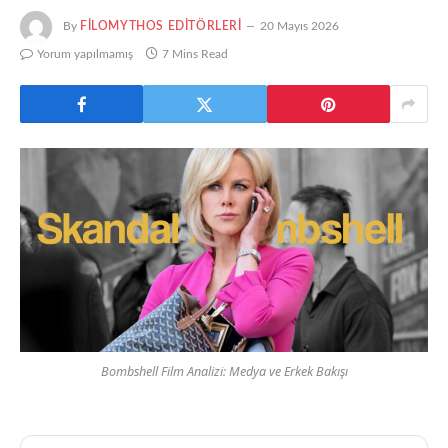
By
FILOMYTHOS EDITÖRLERI
20 Mayıs 2026
Yorum yapılmamış
7 Mins Read
Bombshell Film Analizi: Medya ve Erkek Bakışı