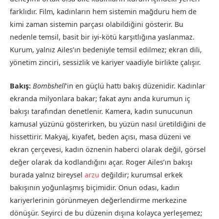
farklıdır. Film, kadınların hem sistemin mağduru hem de
kimi zaman sistemin parçası olabildiğini gösterir. Bu
nedenle temsil, basit bir iyi-kötü karşıtlığına yaslanmaz.
Kurum, yalnız Ailes’ın bedeniyle temsil edilmez; ekran dili,
yönetim zinciri, sessizlik ve kariyer vaadiyle birlikte çalışır.
Bakış:
Bombshell
’in en güçlü hattı bakış düzenidir. Kadınlar
ekranda milyonlara bakar; fakat aynı anda kurumun iç
bakışı tarafından denetlenir. Kamera, kadın sunucunun
kamusal yüzünü gösterirken, bu yüzün nasıl üretildiğini de
hissettirir. Makyaj, kıyafet, beden açısı, masa düzeni ve
ekran çerçevesi, kadın öznenin haberci olarak değil, görsel
değer olarak da kodlandığını açar. Roger Ailes’ın bakışı
burada yalnız bireysel
arzu
değildir; kurumsal erkek
bakışının yoğunlaşmış biçimidir. Onun odası, kadın
kariyerlerinin görünmeyen değerlendirme merkezine
dönüşür. Seyirci de bu düzenin dışına kolayca yerleşemez;