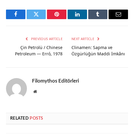
Facebook
Twitter
Pinterest
LinkedIn
Tumblr
Email
PREVIOUS ARTICLE
NEXT ARTICLE
Çin Petrolü / Chinese
Clinamen: Sapma ve
Petroleum — Erró, 1978
Özgürlüğün Maddi İmkânı
Filomythos Editörleri
Website
RELATED
POSTS