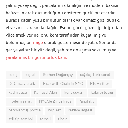
yalnız yüzey değil, parçalanmış kimliğin ve modern bakışın
hafızası olarak düşündüğünü gösteren güçlü bir eserdir.
Burada kadın yüzü bir bütün olarak var olmaz; göz, dudak,
el ve zincir arasında dağılır. Eserin gücü, güzelliği doğrudan
yüceltmek yerine, onu kent tarafından kuşatılmış ve
bölünmüş bir
imge
olarak göstermesinde yatar. Sonunda
geriye yalnız bir yüz değil, şehirde dolaşıma sokulmuş ve
yaralanmış bir görünürlük kalır.
bakış
boşluk
Burhan Doğançay
çağdaş Türk sanatı
Doğançay analiz
Face with Chain in NYC
FiloMythos
kadın yüzü
Kamusal Alan
kent duvarı
kolaj estetiği
modern sanat
NYC’de Zincirli Yüz
Panofsky
parçalanmış portre
Pop Art
reklam imgesi
stil tip sembol
temsil
zincir