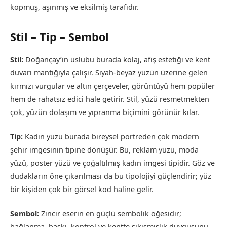
kopmuş, aşınmış ve eksilmiş tarafıdır.
Stil – Tip – Sembol
Stil:
Doğançay’ın üslubu burada kolaj, afiş estetiği ve kent
duvarı mantığıyla çalışır. Siyah-beyaz yüzün üzerine gelen
kırmızı vurgular ve altın çerçeveler, görüntüyü hem popüler
hem de rahatsız edici hale getirir. Stil, yüzü resmetmekten
çok, yüzün dolaşım ve yıpranma biçimini görünür kılar.
Tip:
Kadın yüzü burada bireysel portreden çok modern
şehir imgesinin tipine dönüşür. Bu, reklam yüzü, moda
yüzü, poster yüzü ve çoğaltılmış kadın imgesi tipidir. Göz ve
dudakların öne çıkarılması da bu tipolojiyi güçlendirir; yüz
bir kişiden çok bir görsel kod haline gelir.
Sembol:
Zincir eserin en güçlü sembolik öğesidir;
bağlanma, baskı, kontrol ve kentte sıkışmışlık duygusunu