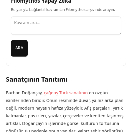
Filomythos Yapay Zeka
Bu yazıyla bağlantılı kavramları Filomythos arşivinde arayın.
ARA
Sanatçının Tanıtımı
Burhan Doğançay,
çağdaş Türk sanatının
en özgün
isimlerinden biridir. Onun resminde duvar, yalnız arka plan
değil, modern hayatın hafıza yüzeyidir. Afiş parçaları, yırtık
katmanlar, pas izleri, yazılar, çerçeveler ve kentten taşınmış
artıklar, Doğançay’ın işlerinde görsel kültürün tortusuna
dönüşür. Bu nedenle onun yapıtları yalnız şehir görüntüsü