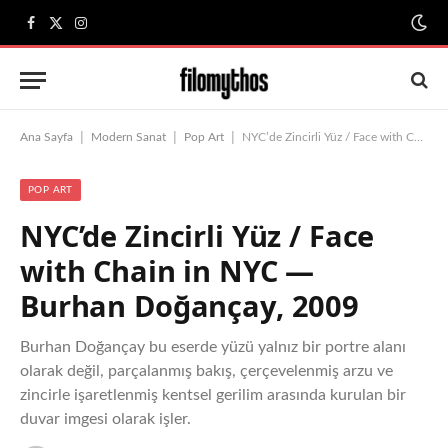
Facebook
X
Instagram
(Twitter)
|
|
|
Ana Sayfa
Modern Sanat
Pop Art
NYC’de Zincirli Yüz / Face with Chain in NYC — Burhan Doğançay, 2009
POP ART
NYC’de Zincirli Yüz / Face
with Chain in NYC —
Burhan Doğançay, 2009
Burhan Doğançay bu eserde yüzü yalnız bir portre alanı
olarak değil, parçalanmış bakış, çerçevelenmiş arzu ve
zincirle işaretlenmiş kentsel gerilim arasında kurulan bir
duvar imgesi olarak işler.