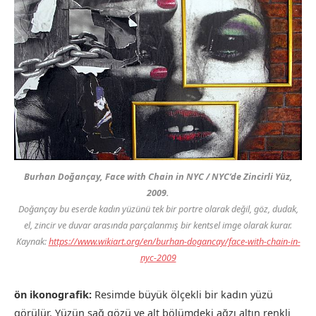
Burhan Doğançay,
Face with Chain in NYC / NYC’de Zincirli Yüz
,
2009.
Doğançay bu eserde kadın yüzünü tek bir portre olarak değil, göz, dudak,
el, zincir ve duvar arasında parçalanmış bir kentsel imge olarak kurar.
Kaynak:
https://www.wikiart.org/en/burhan-dogancay/face-with-chain-in-
nyc-2009
ön ikonografik:
Resimde büyük ölçekli bir kadın yüzü
görülür. Yüzün sağ gözü ve alt bölümdeki ağzı altın renkli