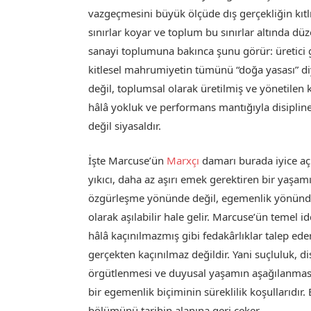
vazgeçmesini büyük ölçüde dış gerçekliğin kıtl
sınırlar koyar ve toplum bu sınırlar altında dü
sanayi toplumuna bakınca şunu görür: üretici gü
kitlesel mahrumiyetin tümünü “doğa yasası” diye
değil, toplumsal olarak üretilmiş ve yönetilen 
hâlâ yokluk ve performans mantığıyla disiplin
değil siyasaldır.
İşte Marcuse’ün
Marxçı
damarı burada iyice açı
yıkıcı, daha az aşırı emek gerektiren bir yaş
özgürleşme yönünde değil, egemenlik yönünd
olarak aşılabilir hale gelir. Marcuse’ün temel 
hâlâ kaçınılmazmış gibi fedakârlıklar talep ede
gerçekten kaçınılmaz değildir. Yani suçluluk, d
örgütlenmesi ve duyusal yaşamın aşağılanması,
bir egemenlik biçiminin süreklilik koşullarıdır
bölümünü tarihin alanına geri çeker.