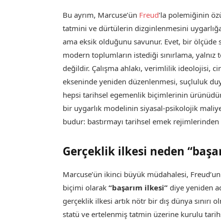
Bu ayrım, Marcuse’ün
Freud
’la polemiğinin ö
tatmini ve dürtülerin dizginlenmesini uygarlığ
ama eksik olduğunu savunur. Evet, bir ölçüde
modern toplumların istediği sınırlama, yalnız
değildir. Çalışma ahlakı, verimlilik ideolojisi, c
ekseninde yeniden düzenlenmesi, suçluluk du
hepsi tarihsel egemenlik biçimlerinin ürünüdü
bir uygarlık modelinin siyasal-psikolojik mali
budur: bastırmayı tarihsel emek rejimlerind
Gerçeklik ilkesi neden “başa
Marcuse’ün ikinci büyük müdahalesi, Freud’un
biçimi olarak
“başarım ilkesi”
diye yeniden ad
gerçeklik ilkesi artık nötr bir dış dünya sınırı 
statü ve ertelenmiş tatmin üzerine kurulu tar