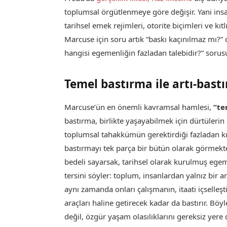
toplumsal örgütlenmeye göre değişir. Yani insan
tarihsel emek rejimleri, otorite biçimleri ve kıt
Marcuse için soru artık “baskı kaçınılmaz mı?” 
hangisi egemenliğin fazladan talebidir?” soru
Temel bastırma ile artı-bast
Marcuse’ün en önemli kavramsal hamlesi,
“te
bastırma, birlikte yaşayabilmek için dürtülerin 
toplumsal tahakkümün gerektirdiği fazladan kı
bastırmayı tek parça bir bütün olarak görmekte
bedeli sayarsak, tarihsel olarak kurulmuş ege
tersini söyler: toplum, insanlardan yalnız bir a
aynı zamanda onları çalışmanın, itaati içselle
araçları haline getirecek kadar da bastırır. Bö
değil, özgür yaşam olasılıklarını gereksiz yere d