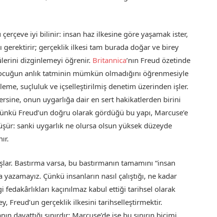
çerçeve iyi bilinir: insan haz ilkesine göre yaşamak ister,
ı gerektirir; gerçeklik ilkesi tam burada doğar ve birey
lerini dizginlemeyi öğrenir.
Britannica
’nın Freud özetinde
i çocuğun anlık tatminin mümkün olmadığını öğrenmesiyle
leme, suçluluk ve içselleştirilmiş denetim üzerinden işler.
sine, onun uygarlığa dair en sert hakikatlerden birini
Çünkü Freud’un doğru olarak gördüğü bu yapı, Marcuse’e
önüşür: sanki uygarlık ne olursa olsun yüksek düzeyde
ır.
ar. Bastırma varsa, bu bastırmanın tamamını “insan
 yazamayız. Çünkü insanların nasıl çalıştığı, ne kadar
gi fedakârlıkları kaçınılmaz kabul ettiği tarihsel olarak
ey, Freud’un gerçeklik ilkesini tarihselleştirmektir.
ın dayattığı sınırdır; Marcuse’de ise bu sınırın biçimi