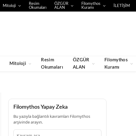
Resim
ÖZGÜR
Filomythos
Mitoloji
İLETİŞİM
Okumaları
ALAN
Kuramı
Resim
ÖZGÜR
Filomythos
Mitoloji
Okumaları
ALAN
Kuramı
Filomythos Yapay Zeka
Bu yazıyla bağlantılı kavramları Filomythos
arşivinde arayın.