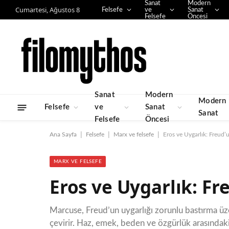
Sanat
Modern
Cumartesi, Ağustos 8
Felsefe
ve
Sanat
Felsefe
Öncesi
Sanat
Modern
Modern
Felsefe
ve
Sanat
Sanat
Felsefe
Öncesi
|
|
|
Ana Sayfa
Felsefe
Marx ve felsefe
Eros ve Uygarlık: Freud
MARX VE FELSEFE
Eros ve Uygarlık: F
Marcuse, Freud’un uygarlığı zorunlu bastırma üze
çevirir. Haz, emek, beden ve özgürlük arasındaki