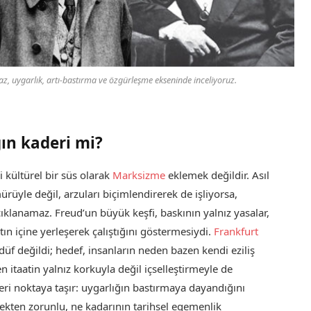
z, uygarlık, artı-bastırma ve özgürleşme ekseninde inceliyoruz.
ın kaderi mi?
i kültürel bir süs olarak
Marksizme
eklemek değildir. Asıl
üyle değil, arzuları biçimlendirerek de işliyorsa,
ıklanamaz. Freud’un büyük keşfi, baskının yalnız yasalar,
ıtın içine yerleşerek çalıştığını göstermesiydi.
Frankfurt
f değildi; hedef, insanların neden bazen kendi eziliş
 itaatin yalnız korkuyla değil içselleştirmeyle de
ri noktaya taşır: uygarlığın bastırmaya dayandığını
ekten zorunlu, ne kadarının tarihsel egemenlik