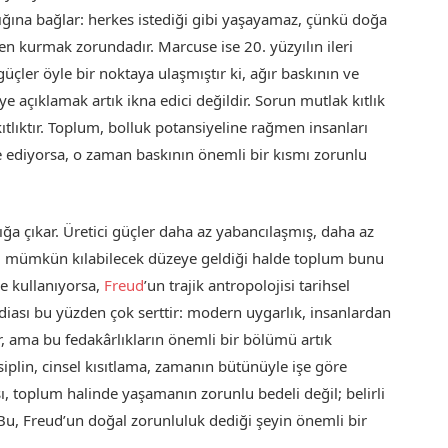
ığına bağlar: herkes istediği gibi yaşayamaz, çünkü doğa
zen kurmak zorundadır. Marcuse ise 20. yüzyılın ileri
çler öyle bir noktaya ulaşmıştır ki, ağır baskının ve
 açıklamak artık ikna edici değildir. Sorun mutlak kıtlık
kıtlıktır. Toplum, bolluk potansiyeline rağmen insanları
e ediyorsa, o zaman baskının önemli bir kısmı zorunlu
ğa çıkar. Üretici güçler daha az yabancılaşmış, daha az
amı mümkün kılabilecek düzeye geldiği halde toplum bunu
e kullanıyorsa,
Freud
’un trajik antropolojisi tarihsel
iddiası bu yüzden çok serttir: modern uygarlık, insanlardan
r, ama bu fedakârlıkların önemli bir bölümü artık
isiplin, cinsel kısıtlama, zamanın bütünüyle işe göre
 toplum halinde yaşamanın zorunlu bedeli değil; belirli
. Bu, Freud’un doğal zorunluluk dediği şeyin önemli bir