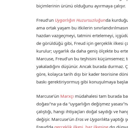
biçimlerinin ürünü olduğunu ayırmaya çalışır.
Freud’un
Uygarlığın Huzursuzluğu
n
da kurduğu 
ama ortak yaşam bu itkilerin sınırlandırılmasın
hazdan vazgeçmeyi, tatmini ertelemeyi, içgüdü
de görüldüğü gibi, Freud için gerçeklik ilkes
kurulur; uygarlık da daha geniş ölçekte bu erte
Marcuse, Freud’un bu teşhisini küçümsemez; ter
yakaladığını düşünür. Ancak burada durmaz. 
göre, kolayca tarih dışı bir kader teorisine d
baskı gerektiriyormuş gibi konuşulmaya başlan
Marcuse’ün
Marxçı
müdahalesi tam burada başl
doğası”na ya da “uygarlığın değişmez yasası”na
çalıştığı, hangi ihtiyaçları doğal saydığı ve han
değişir. Marcuse’ün
Eros ve Uygarlık
ta yaptığı ş
Freud’da
gerçeklik ilkesi, haz ilkesine
dış dünyan