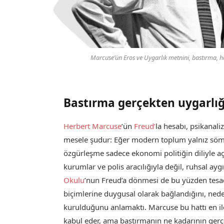
Marcuse’ün Eros ve Uygarlık metnini, bastırma, ha
Bastırma gerçekten uygarlığ
Herbert Marcuse
’ün
Freud’
la hesabı, psikanaliz
mesele şudur: Eğer modern toplum yalnız sömür
özgürleşme sadece ekonomi politiğin diliyle aç
kurumlar ve polis aracılığıyla değil, ruhsal ayg
Okulu
’nun Freud’a dönmesi de bu yüzden tesadü
biçimlerine duygusal olarak bağlandığını, neden
kurulduğunu anlamaktı. Marcuse bu hattı en ile
kabul eder, ama bastırmanın ne kadarının gerç