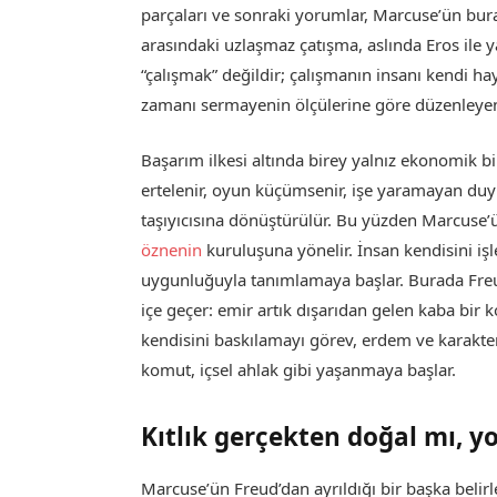
parçaları ve sonraki yorumlar, Marcuse’ün bur
arasındaki uzlaşmaz çatışma, aslında Eros ile
“çalışmak” değildir; çalışmanın insanı kendi hay
zamanı sermayenin ölçülerine göre düzenleyen
Başarım ilkesi altında birey yalnız ekonomik bir v
ertelenir, oyun küçümsenir, işe yaramayan duyus
taşıyıcısına dönüştürülür. Bu yüzden Marcuse’ün 
öznenin
kuruluşuna yönelir. İnsan kendisini işle
uygunluğuyla tanımlamaya başlar. Burada Fr
içe geçer: emir artık dışarıdan gelen kaba bir ko
kendisini baskılamayı görev, erdem ve karakte
komut, içsel ahlak gibi yaşanmaya başlar.
Kıtlık gerçekten doğal mı, y
Marcuse’ün Freud’dan ayrıldığı bir başka belirley