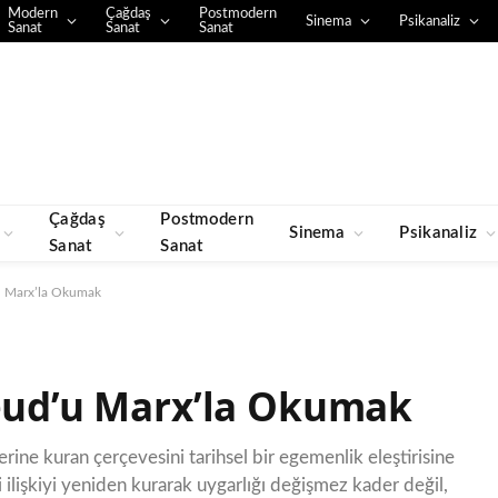
Modern
Çağdaş
Postmodern
Sinema
Psikanaliz
Sanat
Sanat
Sanat
Çağdaş
Postmodern
Sinema
Psikanaliz
Sanat
Sanat
’u Marx’la Okumak
reud’u Marx’la Okumak
rine kuran çerçevesini tarihsel bir egemenlik eleştirisine
 ilişkiyi yeniden kurarak uygarlığı değişmez kader değil,