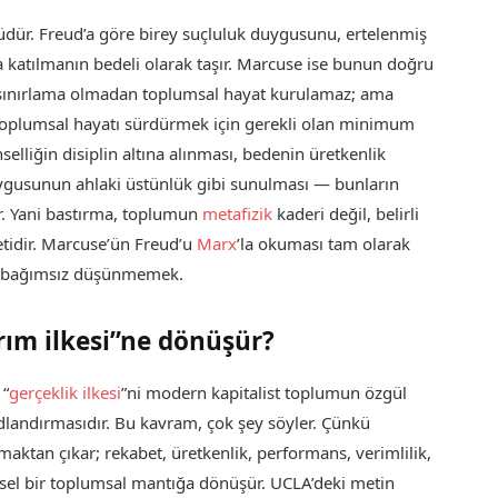
züdür. Freud’a göre birey suçluluk duygusunu, ertelenmiş
a katılmanın bedeli olarak taşır. Marcuse ise bunun doğru
 sınırlama olmadan toplumsal hayat kurulamaz; ama
 toplumsal hayatı sürdürmek için gerekli olan minimum
inselliğin disiplin altına alınması, bedenin üretkenlik
ygusunun ahlaki üstünlük gibi sunulması — bunların
r. Yani bastırma, toplumun
metafizik
kaderi değil, belirli
yetidir. Marcuse’ün Freud’u
Marx
’la okuması tam olarak
en bağımsız düşünmemek.
rım ilkesi”ne dönüşür?
 “
gerçeklik ilkesi
”ni modern kapitalist toplumun özgül
landırmasıdır. Bu kavram, çok şey söyler. Çünkü
olmaktan çıkar; rekabet, üretkenlik, performans, verimlilik,
ihsel bir toplumsal mantığa dönüşür. UCLA’deki metin