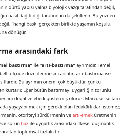
ın dürtü yapısı yalnız biyolojik yazgı tarafından değil,
lığın nasıl dağıtıldığı tarafından da şekillenir. Bu yüzden
değil, “hangi baskı gerçekten birlikte yaşamın koşulu,
suna dönüşür.
ırma arasındaki fark
mel bastırma”
ile
“artı-bastırma”
ayrımıdır. Temel
belli ölçüde düzenlenmesini anlatır; artı-bastırma ise
sıtlardır. Bu ayrımın önemi çok büyüktür, çünkü
n kurtarır. Eğer bütün bastırmayı uygarlığın zorunlu
menliği doğal ve ebedi göstermiş oluruz. Marcuse ise tam
rada yaşayabilmek için gerekli olan fedakârlıkları istemez;
ştirmenin, otoriteyi sürdürmenin ve
artı-emek
üretmenin
ylece sorun
haz
ile uygarlık arasındaki ilkesel düşmanlık
araltan toplumsal fazlalıktır.