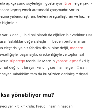
ada açıkça şunu söylediğini gösteriyor:
Eros
ile gerçeklik
 yabancılaşmış emek arasındaki çatışmadır. Sorun
atına yabancılaştıran, bedeni araçsallaştıran ve haz ile
 biçimidir.
arlık değil, libidinal olarak da eğitilen bir varlıktır. Haz
al fazlalıklar değersizleştirilir, beden performansın
eleştirisi yalnız fabrika disiplinine değil,
modern
vselliğiyle, başarısıyla, üretkenliğiyle ve toplumsal
eud’un
süperego
teorisi ile Marx’ın
yabancılaşma
fikri iç
mut değildir; bireyin kendi iç sesi haline gelir. İnsan
r sayar. Tahakküm tam da bu yüzden derinleşir: dışsal
oksa yönetiliyor mu?
ici yer, kıtlık fikridir. Freud, insanın hazdan