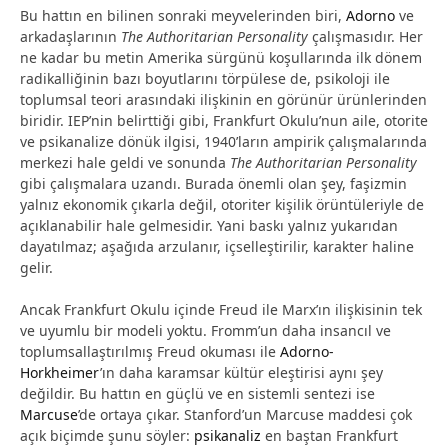
Bu hattın en bilinen sonraki meyvelerinden biri,
Adorno
ve
arkadaşlarının
The Authoritarian Personality
çalışmasıdır. Her
ne kadar bu metin Amerika sürgünü koşullarında ilk dönem
radikalliğinin bazı boyutlarını törpülese de, psikoloji ile
toplumsal teori arasındaki ilişkinin en görünür ürünlerinden
biridir. IEP’nin belirttiği gibi, Frankfurt Okulu’nun aile, otorite
ve psikanalize dönük ilgisi, 1940’ların ampirik çalışmalarında
merkezi hale geldi ve sonunda
The Authoritarian Personality
gibi çalışmalara uzandı. Burada önemli olan şey, faşizmin
yalnız ekonomik çıkarla değil, otoriter kişilik örüntüleriyle de
açıklanabilir hale gelmesidir. Yani baskı yalnız yukarıdan
dayatılmaz; aşağıda arzulanır, içselleştirilir, karakter haline
gelir.
Ancak Frankfurt Okulu içinde Freud ile Marx’ın ilişkisinin tek
ve uyumlu bir modeli yoktu. Fromm’un daha insancıl ve
toplumsallaştırılmış Freud okuması ile
Adorno-
Horkheimer
’ın daha karamsar kültür eleştirisi aynı şey
değildir. Bu hattın en güçlü ve en sistemli sentezi ise
Marcuse
’de ortaya çıkar. Stanford’un Marcuse maddesi çok
açık biçimde şunu söyler:
psikanaliz
en baştan Frankfurt