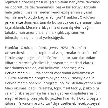
rejimlerle özdeşleşmesi ve işçi sınıfının her yerde devrimci
bir doğrultuda davranmaması, başka bir soruyu zorunlu
hale getirdi: İnsanlar neden kendi ezilişlerinin siyasal
biçimlerine tutkuyla bağlanabiliyor? Frankfurt Okulu’nun
psikanalize
dönmesi, tam da bu soruya cevap aramasından
kaynaklandı. Mesele artık yalnız üretim ilişkileri değil,
tahakkümün arzunun, ailenin, kişilik yapısının ve
bilinçdışının içine nasıl yerleştiğiydi.
Frankfurt Okulu dediğimiz çevre, 1923’te Frankfurt
Üniversitesi’ne bağlı Toplumsal Araştırmalar Enstitüsü’nün
kurulmasıyla biçimlenen düşünsel hattır. Kuruluşundan
itibaren Marxist yönelimli bir araştırma merkezi olarak
tasarlanmış olsa da, asıl belirleyici dönemeç
Max
Horkheimer
’ın 1930’da enstitü yönetimini devralması ve
1931’de araştırma programını yeniden kurmasıyla gelir.
Horkheimer’ın önerdiği program, politik iktisatla yetinen bir
Marx okuması değil; felsefeyi, toplumsal teoriyi, psikolojiyi
ve ampirik araştırmayı bir araya getiren disiplinlerarası bir
eleştirel teori projesiydi. Bu yüzden Frankfurt Okulu baştan
itibaren “ekonomi artı kültür” diye özetlenebilecek yüzeysel