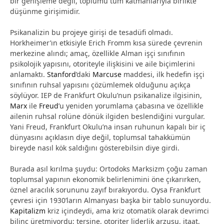
bir genişleme değil, toplumu tüm katmanlarıyla birlikte
düşünme girişimidir.
Psikanalizin bu projeye girişi de tesadüfi olmadı.
Horkheimer’ın etkisiyle Erich Fromm kısa sürede çevrenin
merkezine alındı; amaç, özellikle Alman işçi sınıfının
psikolojik yapısını, otoriteyle ilişkisini ve aile biçimlerini
anlamaktı.
Stanford
’daki
Marcuse
maddesi, ilk hedefin işçi
sınıfının ruhsal yapısını çözümlemek olduğunu açıkça
söylüyor. IEP de Frankfurt Okulu’nun psikanalize ilgisinin,
Marx
ile
Freud
’u yeniden yorumlama çabasına ve özellikle
ailenin ruhsal rolüne dönük ilgiden beslendiğini vurgular.
Yani Freud, Frankfurt Okulu’na insan ruhunun kapalı bir iç
dünyasını açıklasın diye değil, toplumsal tahakkümün
bireyde nasıl kök saldığını gösterebilsin diye girdi.
Burada asıl kırılma şuydu: Ortodoks Marksizm çoğu zaman
toplumsal yapının ekonomik belirlenimini öne çıkarırken,
öznel aracılık sorununu zayıf bırakıyordu. Oysa Frankfurt
çevresi için 1930’ların Almanyası başka bir tablo sunuyordu.
Kapitalizm
kriz içindeydi, ama kriz otomatik olarak devrimci
bilinç üretmiyordu; tersine, otoriter liderlik arzusu, itaat,