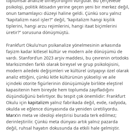
toplumsal analizle birleştirdiğini vurgular. Bu çerçevede
psikoloji, politik iktisadın yerine geçen yeni bir merkez değil,
onun tamamlayıcı düzeyi haline geldi. Çünkü soru yalnız
“kapitalizm nasıl işler?” değil, “kapitalizm hangi kişilik
tiplerini, hangi arzu rejimlerini, hangi itaat biçimlerini
üretir?” sorusuna dönüşmüştü.
Frankfurt Okulu’nun psikanalize yönelmesinin arkasında
faşizm kadar kitlesel kültür ve modern aile dönüşümü de
vardı. Stanford’un 2023 arşiv maddesi, bu çevrenin ortodoks
Marksizmden farklı olarak bireysel ve grup psikolojisini,
modern ailedeki değişimleri ve kültürel üstyapıyı özel olarak
analiz ettiğini, çünkü kitle kültürünün yükselişi ve aile
içindeki otorite figürlerinin dönüşümüyle birlikte eleştirel
kapasitenin hem bireyde hem toplumda zayıfladığını
düşündüğünü belirtiyor. Bu tespit çok önemlidir: Frankfurt
Okulu için
kapitalizm
yalnız fabrikada değil, evde, radyoda,
okulda ve eğlence dünyasında da yeniden üretiliyordu.
Marx
’ın meta ve ideoloji eleştirisi burada terk edilmez;
derinleştirilir. Çünkü meta dünyası artık yalnız pazarda
değil, ruhsal hayatın dokusunda da etkili hale gelmiştir.