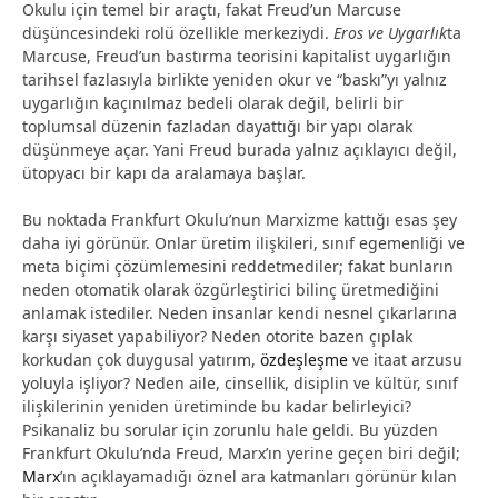
Okulu için temel bir araçtı, fakat Freud’un Marcuse
düşüncesindeki rolü özellikle merkeziydi.
Eros ve Uygarlık
ta
Marcuse, Freud’un bastırma teorisini kapitalist uygarlığın
tarihsel fazlasıyla birlikte yeniden okur ve “baskı”yı yalnız
uygarlığın kaçınılmaz bedeli olarak değil, belirli bir
toplumsal düzenin fazladan dayattığı bir yapı olarak
düşünmeye açar. Yani Freud burada yalnız açıklayıcı değil,
ütopyacı bir kapı da aralamaya başlar.
Bu noktada Frankfurt Okulu’nun Marxizme kattığı esas şey
daha iyi görünür. Onlar üretim ilişkileri, sınıf egemenliği ve
meta biçimi çözümlemesini reddetmediler; fakat bunların
neden otomatik olarak özgürleştirici bilinç üretmediğini
anlamak istediler. Neden insanlar kendi nesnel çıkarlarına
karşı siyaset yapabiliyor? Neden otorite bazen çıplak
korkudan çok duygusal yatırım,
özdeşleşme
ve itaat arzusu
yoluyla işliyor? Neden aile, cinsellik, disiplin ve kültür, sınıf
ilişkilerinin yeniden üretiminde bu kadar belirleyici?
Psikanaliz bu sorular için zorunlu hale geldi. Bu yüzden
Frankfurt Okulu’nda Freud, Marx’ın yerine geçen biri değil;
Marx
’ın açıklayamadığı öznel ara katmanları görünür kılan