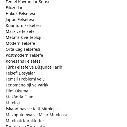
Temel Kavramlar Serisi
Filozoflar
Hukuk Felsefesi
Japon Felsefesi
Kuantum Felsefesi
Marx ve felsefe
Metafizik ve Teoloji
Modern Felsefe
Orta Çağ Felsefesi
Postmodern Felsefe
Rönesans Felsefesi
Türk Felsefe ve Düşünce Tarihi
Felsefi Dosyalar
Temsil Problemi ve Dil
Fenomenoloji ve Varlık
Film Okuma
Mekânda Olan
Mitoloji
İskandinav ve Kelt Mitolojisi
Mezopotomya ve Mısır Mitolojisi
Mitolojik Karakterler
Tanrılar ve Tanrıçalar