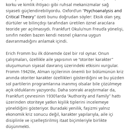
korku ve kimlik ihtiyacı gibi ruhsal mekanizmalar sağ
siyaseti güçlendirebiliyordu. Oxford’un “
Psychoanalysis and
Critical Theory
” özeti bunu doğrudan söyler: Eksik olan şey,
dürtüler ve bilinçdışı tarafından üretilen öznel aracılara
teoride yer açılmasıydı. Frankfurt Okulu’nun Freud’a yönelişi,
sınıfın neden bazen kendi nesnel çıkarına uygun
davranmadığını anlamak içindi.
Erich Fromm bu ilk dönemde özel bir rol oynar. Onun
çalışmaları, özellikle aile yapısının ve “otoriter karakter”
oluşumunun siyasal davranış üzerindeki etkisini vurgular.
Fromm 1942’de, Alman işçilerinin önemli bir bölümünün kriz
anında otoriter karakter özellikleri gösterdiğini ve bu yüzden
sol partilerin programlarına inanmış olsalar bile çözülmeye
açık olduklarını yazıyordu. Daha sonraki araştırmalar da,
Frankfurt çevresinin 1930’larda “Authority and Family” hattı
üzerinden otoriteye yatkın kişilik tiplerini incelemeye
yöneldiğini gösteriyor. Buradaki yenilik, faşizmi yalnız
ekonomik kriz sonucu değil, karakter yapılarıyla, aile içi
disiplinle ve içselleştirilmiş itaat biçimleriyle birlikte
düşünmekti.