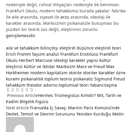
nedeniyle değil, ruhsal ihtiyaçları nedeniyle de benimser.
Frankfurt Okulu, modern tahakkümü burada yakalar: fabrika
ile aile arasında, siyaset ile
arzu
arasında, ideoloji ile
karakter arasında. Marksizmin psikanalizle buluşması bu
yüzden bir teorik süs değil, eleştirinin zorunlu
genişlemesidir.
aile ve tahakküm
bilinçdışı
eleştirel düşünce
eleştirel teori
Erich Fromm
faşizm analizi
Frankfurt Enstitüsü
Frankfurt
Okulu
Herbert Marcuse
ideoloji
karakter yapısı
kültür
eleştirisi
kültür ve iktidar
Marksizm
Marx ve Freud
Max
Horkheimer
modern kapitalizm
otorite
otoriter karakter
özne
kuramı
psikanalitik toplum teorisi
psikanaliz
Sigmund Freud
tahakküm
theodor adorno
toplumsal teori
Yabancılaşma
Facebook
Twitter
Pinterest
LinkedIn
Tumblr
Email
Previous Article
Hermes Trismegistus Kimdir? Mit, Tarih ve
Kadim Bilgelik Figürü
Next Article
Fransa’da İç Savaş: Marx’ın Paris Komünü’nde
Devlet, Temsil ve Devrim Sorununu Yeniden Kurduğu Metin