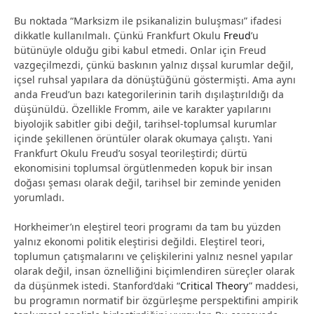
Bu noktada “Marksizm ile psikanalizin buluşması” ifadesi
dikkatle kullanılmalı. Çünkü Frankfurt Okulu
Freud
’u
bütünüyle olduğu gibi kabul etmedi. Onlar için Freud
vazgeçilmezdi, çünkü baskının yalnız dışsal kurumlar değil,
içsel ruhsal yapılara da dönüştüğünü göstermişti. Ama aynı
anda Freud’un bazı kategorilerinin tarih dışılaştırıldığı da
düşünüldü. Özellikle Fromm, aile ve karakter yapılarını
biyolojik sabitler gibi değil, tarihsel-toplumsal kurumlar
içinde şekillenen örüntüler olarak okumaya çalıştı. Yani
Frankfurt Okulu Freud’u sosyal teorileştirdi; dürtü
ekonomisini toplumsal örgütlenmeden kopuk bir insan
doğası şeması olarak değil, tarihsel bir zeminde yeniden
yorumladı.
Horkheimer’ın eleştirel teori programı da tam bu yüzden
yalnız ekonomi politik eleştirisi değildi. Eleştirel teori,
toplumun çatışmalarını ve çelişkilerini yalnız nesnel yapılar
olarak değil, insan öznelliğini biçimlendiren süreçler olarak
da düşünmek istedi. Stanford’daki “
Critical Theory
” maddesi,
bu programın normatif bir özgürleşme perspektifini ampirik