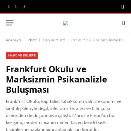
Facebook
X
Instagram
(Twitter)
|
|
|
Ana Sayfa
Felsefe
Marx ve felsefe
Frankfurt Okulu ve Marksizmin Psikanalizle Buluşması
MARX VE FELSEFE
Frankfurt Okulu ve
Marksizmin Psikanalizle
Buluşması
Frankfurt Okulu, kapitalist tahakkümü yalnız ekonomi ve
sınıf ilişkileriyle değil, aile, otorite, arzu ve bilinçdışı
üzerinden de düşünmeye çalıştı. Marx ile Freud’un bu
kesişimi, modern insanın neden bazen kendi baskı
biçimlerine bağlandığını anlamak için kuruldu.