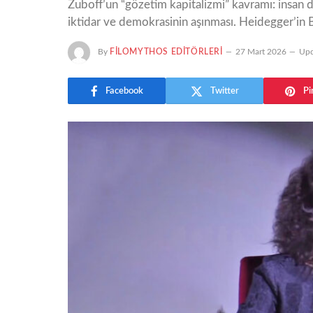
Zuboff’un “gözetim kapitalizmi” kavramı: insan d
iktidar ve demokrasinin aşınması. Heidegger’in B
By
FILOMYTHOS EDITÖRLERI
27 Mart 2026
Upd
Facebook
Twitter
Pi