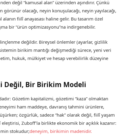
inden değil “kamusal alan” üzerinden aşındırır. Çünkü
n görünür olacağı, neyin konuşulacağı, neyin yayılacağı,
 alanın fiilî anayasası haline gelir. Bu tasarım özel
ışma bir “ürün optimizasyonu”na indirgenebilir.
nçlenme değildir. Bireysel önlemler (ayarlar, gizlilik
sistemin birikim mantığı değişmediği sürece, yeni veri
etim, hukuk, mülkiyet ve hesap verebilirlik düzeyine
 Değil, Bir Birikim Modeli
dadır: Gözetim kapitalizmi, gözetimi “kaza” olmaktan
n deneyimi ham maddeye, davranış tahmini ürünlere,
ürken; özgürlük, sadece “hak” olarak değil, fiilî yaşam
î eleştirisi, Zuboff’la birlikte ekonomik bir açıklık kazanır:
kimin stokudur;
deneyim, birikimin madenidir.