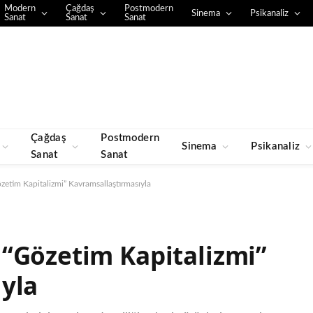
Modern
Çağdaş
Postmodern
Sinema
Psikanaliz
Sanat
Sanat
Sanat
Çağdaş
Postmodern
Sinema
Psikanaliz
Sanat
Sanat
etim Kapitalizmi” Kavramsallaştırmasıyla
“Gözetim Kapitalizmi”
yla