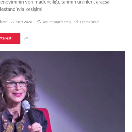
eneyiminin veri madenciliği, tahmin ürünleri, araçsal
estand’ıyla kesişimi.
ated:
27 Mart 2026
Yorum yapılmamış
4 Mins Read
nterest