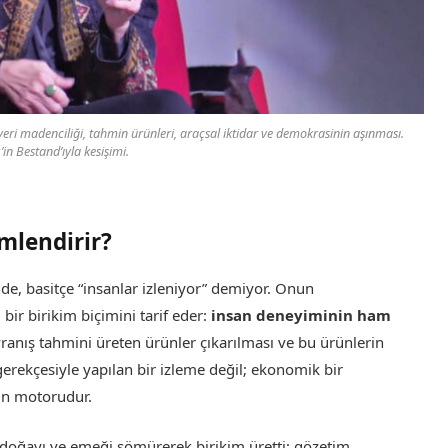
eri madenciliği, tahmin ürünleri, araçsal iktidar ve demokrasinin aşınması.
in Bestand’ıyla kesişimi.
mlendirir?
de, basitçe “insanlar izleniyor” demiyor. Onun
bir birikim biçimini tarif eder:
insan deneyiminin ham
nış tahmini üreten ürünler çıkarılması ve bu ürünlerin
erekçesiyle yapılan bir izleme değil; ekonomik bir
in motorudur.
mi doğayı ve emeği sömürerek birikim üretti; gözetim