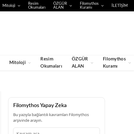
Resim
ÖZGÜR
Filomythos
Mitoloji
İLETİŞİM
Okumaları
ALAN
Kuramı
Resim
ÖZGÜR
Filomythos
Mitoloji
Okumaları
ALAN
Kuramı
Filomythos Yapay Zeka
Bu yazıyla bağlantılı kavramları Filomythos
arşivinde arayın.