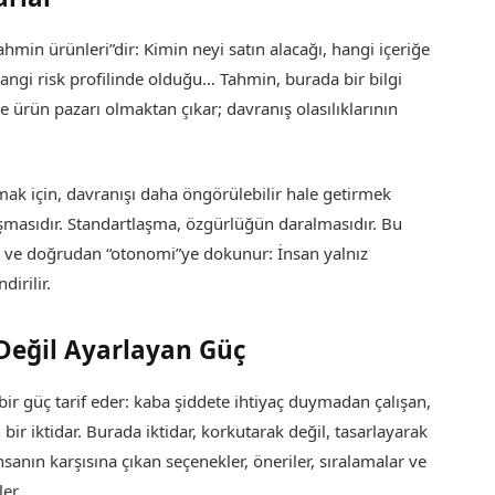
hmin ürünleri”dir: Kimin neyi satın alacağı, hangi içeriğe
hangi risk profilinde olduğu… Tahmin, burada bir bilgi
dece ürün pazarı olmaktan çıkar; davranış olasılıklarının
mak için, davranışı daha öngörülebilir hale getirmek
laşmasıdır. Standartlaşma, özgürlüğün daralmasıdır. Bu
 ve doğrudan “otonomi”ye dokunur: İnsan yalnız
irilir.
 Değil Ayarlayan Güç
 bir güç tarif eder: kaba şiddete ihtiyaç duymadan çalışan,
bir iktidar. Burada iktidar, korkutarak değil, tasarlayarak
sanın karşısına çıkan seçenekler, öneriler, sıralamalar ve
er.