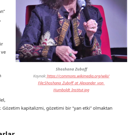
an”
,
ir
 ve
Shoshana Zuboff
n
Kaynak:
https://commons.wikimedia.org/wiki/
File:Shoshana_Zuboff_at_Alexander_von_
Humboldt_Institut.jpg
el,
r. Gözetim kapitalizmi, gözetimi bir “yan etki” olmaktan
arlar