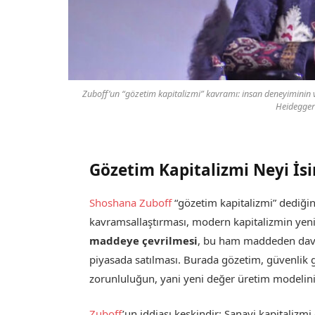
Zuboff’un “gözetim kapitalizmi” kavramı: insan deneyiminin v
Heidegger’
Gözetim Kapitalizmi Neyi İsi
Shoshana Zuboff
“gözetim kapitalizmi” dediğin
kavramsallaştırması, modern kapitalizmin yeni 
maddeye çevrilmesi
, bu ham maddeden davra
piyasada satılması. Burada gözetim, güvenlik g
zorunluluğun, yani yeni değer üretim modelin
Zuboff
’un iddiası keskindir: Sanayi kapitaliz