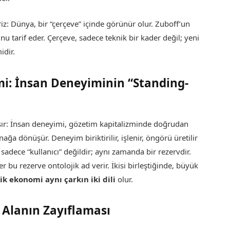
riz: Dünya, bir “çerçeve” içinde görünür olur. Zuboff’un
 tarif eder. Çerçeve, sadece teknik bir kader değil; yeni
idir.
imi: İnsan Deneyiminin “Standing-
şır: İnsan deneyimi, gözetim kapitalizminde doğrudan
ğa dönüşür. Deneyim biriktirilir, işlenir, öngörü üretilir
adece “kullanıcı” değildir; aynı zamanda bir rezervdir.
bu rezerve ontolojik ad verir. İkisi birleştiğinde, büyük
tik ekonomi aynı çarkın iki dili
olur.
Alanın Zayıflaması