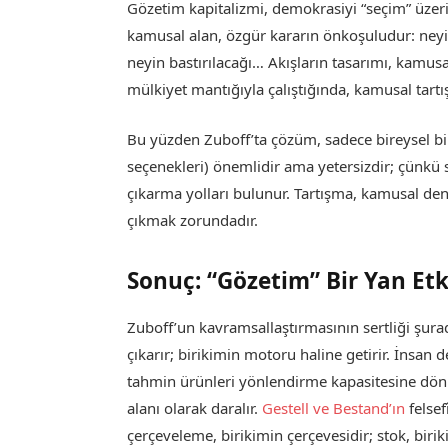
Gözetim kapitalizmi, demokrasiyi “seçim” üzer
kamusal alan, özgür kararın önkoşuludur: neyi
neyin bastırılacağı… Akışların tasarımı, kamusal
mülkiyet mantığıyla çalıştığında, kamusal tart
Bu yüzden Zuboff’ta çözüm, sadece bireysel bili
seçenekleri) önemlidir ama yetersizdir; çünkü 
çıkarma yolları bulunur. Tartışma, kamusal den
çıkmak zorundadır.
Sonuç: “Gözetim” Bir Yan Etki
Zuboff’un kavramsallaştırmasının sertliği şura
çıkarır; birikimin motoru haline getirir. İnsa
tahmin ürünleri yönlendirme kapasitesine dönüş
alanı olarak daralır.
Gestell ve Bestand’ın
felsef
çerçeveleme, birikimin çerçevesidir; stok, biri