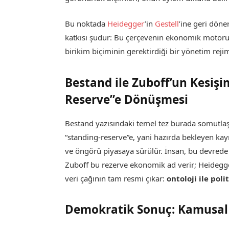
Bu noktada
Heidegger
’in
Gestell
’ine geri döne
katkısı şudur: Bu çerçevenin ekonomik motorunu
birikim biçiminin gerektirdiği bir yönetim rejim
Bestand ile Zuboff’un Kesiş
Reserve”e Dönüşmesi
Bestand yazısındaki temel tez burada somutla
“standing-reserve”e, yani hazırda bekleyen kayna
ve öngörü piyasaya sürülür. İnsan, bu devrede s
Zuboff bu rezerve ekonomik ad verir; Heidegger 
veri çağının tam resmi çıkar:
ontoloji ile poli
Demokratik Sonuç: Kamusal 