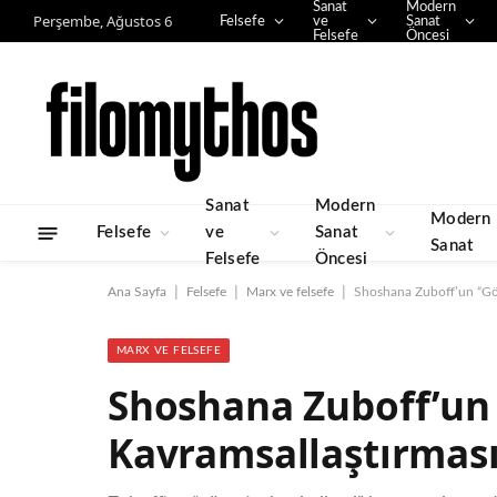
Sanat
Modern
Perşembe, Ağustos 6
Felsefe
ve
Sanat
Felsefe
Öncesi
Sanat
Modern
Modern
Felsefe
ve
Sanat
Sanat
Felsefe
Öncesi
|
|
|
Ana Sayfa
Felsefe
Marx ve felsefe
Shoshana Zuboff’un “Göz
MARX VE FELSEFE
Shoshana Zuboff’un 
Kavramsallaştırması