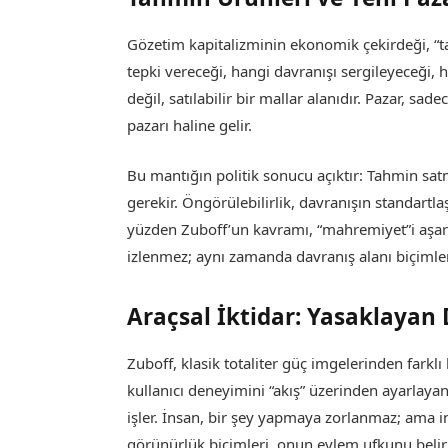
Gözetim kapitalizminin ekonomik çekirdeği, “ta
tepki vereceği, hangi davranışı sergileyeceği, 
değil, satılabilir bir mallar alanıdır. Pazar, sa
pazarı haline gelir.
Bu mantığın politik sonucu açıktır: Tahmin sat
gerekir. Öngörülebilirlik, davranışın standart
yüzden Zuboff’un kavramı, “mahremiyet”i aşar
izlenmez; aynı zamanda davranış alanı biçimlend
Araçsal İktidar: Yasaklayan
Zuboff, klasik totaliter güç imgelerinden farklı
kullanıcı deneyimini “akış” üzerinden ayarlayan 
işler. İnsan, bir şey yapmaya zorlanmaz; ama in
görünürlük biçimleri, onun eylem ufkunu belirl