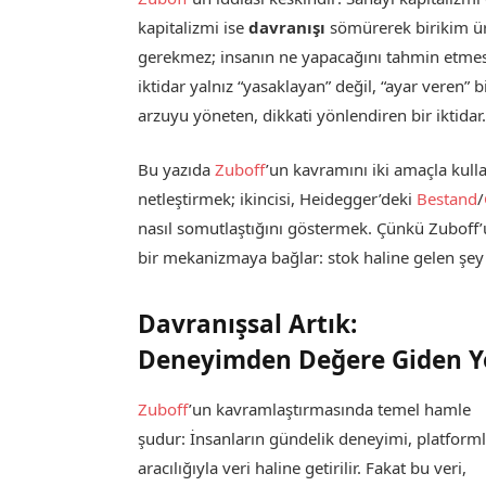
kapitalizmi ise
davranışı
sömürerek birikim ür
gerekmez; insanın ne yapacağını tahmin etmesi
iktidar yalnız “yasaklayan” değil, “ayar veren”
arzuyu yöneten, dikkati yönlendiren bir iktidar
Bu yazıda
Zuboff
’un kavramını iki amaçla kulla
netleştirmek; ikincisi, Heidegger’deki
Bestand
/
nasıl somutlaştığını göstermek. Çünkü Zuboff’
bir mekanizmaya bağlar: stok haline gelen şey 
Davranışsal Artık:
Deneyimden Değere Giden Y
Zuboff
’un kavramlaştırmasında temel hamle
şudur: İnsanların gündelik deneyimi, platform
aracılığıyla veri haline getirilir. Fakat bu veri,