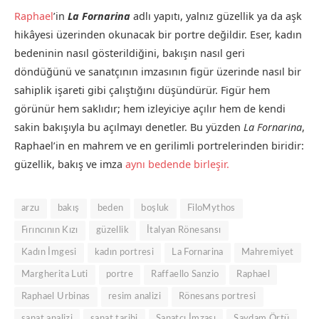
Raphael
’in
La Fornarina
adlı yapıtı, yalnız güzellik ya da aşk
hikâyesi üzerinden okunacak bir portre değildir. Eser, kadın
bedeninin nasıl gösterildiğini, bakışın nasıl geri
döndüğünü ve sanatçının imzasının figür üzerinde nasıl bir
sahiplik işareti gibi çalıştığını düşündürür. Figür hem
görünür hem saklıdır; hem izleyiciye açılır hem de kendi
sakin bakışıyla bu açılmayı denetler. Bu yüzden
La Fornarina
,
Raphael’in en mahrem ve en gerilimli portrelerinden biridir:
güzellik, bakış ve imza
aynı bedende birleşir.
arzu
bakış
beden
boşluk
FiloMythos
Fırıncının Kızı
güzellik
İtalyan Rönesansı
Kadın İmgesi
kadın portresi
La Fornarina
Mahremiyet
Margherita Luti
portre
Raffaello Sanzio
Raphael
Raphael Urbinas
resim analizi
Rönesans portresi
sanat analizi
sanat tarihi
Sanatçı İmzası
Saydam Örtü