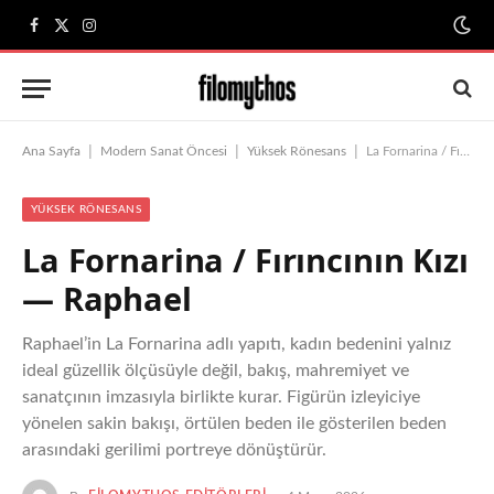
Facebook
X
Instagram
(Twitter)
|
|
|
Ana Sayfa
Modern Sanat Öncesi
Yüksek Rönesans
La Fornarina / Fırıncının Kızı — Raphael
YÜKSEK RÖNESANS
La Fornarina / Fırıncının Kızı
— Raphael
Raphael’in La Fornarina adlı yapıtı, kadın bedenini yalnız
ideal güzellik ölçüsüyle değil, bakış, mahremiyet ve
sanatçının imzasıyla birlikte kurar. Figürün izleyiciye
yönelen sakin bakışı, örtülen beden ile gösterilen beden
arasındaki gerilimi portreye dönüştürür.