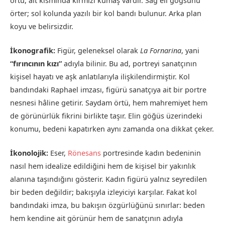
örtü, alt kısmında kırmızı kumaş vardır. Sağ eli göğsünü
örter; sol kolunda yazılı bir kol bandı bulunur. Arka plan
koyu ve belirsizdir.
İkonografik:
Figür, geleneksel olarak
La Fornarina
, yani
“fırıncının kızı”
adıyla bilinir. Bu ad, portreyi sanatçının
kişisel hayatı ve aşk anlatılarıyla ilişkilendirmiştir. Kol
bandındaki Raphael imzası, figürü sanatçıya ait bir portre
nesnesi hâline getirir. Saydam örtü, hem mahremiyet hem
de görünürlük fikrini birlikte taşır. Elin göğüs üzerindeki
konumu, bedeni kapatırken aynı zamanda ona dikkat çeker.
İkonolojik:
Eser,
Rönesans
portresinde kadın bedeninin
nasıl hem idealize edildiğini hem de kişisel bir yakınlık
alanına taşındığını gösterir. Kadın figürü yalnız seyredilen
bir beden değildir; bakışıyla izleyiciyi karşılar. Fakat kol
bandındaki imza, bu bakışın özgürlüğünü sınırlar: beden
hem kendine ait görünür hem de sanatçının adıyla