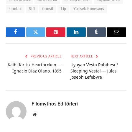
sembol
Stil
temsil
Tip
Yüksek Rönesans
Facebook
Twitter
Pinterest
LinkedIn
Tumblr
Email
PREVIOUS ARTICLE
NEXT ARTICLE
Kalbi Kırık / Heartbroken —
Uyuyan Vesta Rahibesi /
Ignacio Díaz Olano, 1895
Sleeping Vestal — Jules
Joseph Lefebvre
Filomythos Editörleri
Website