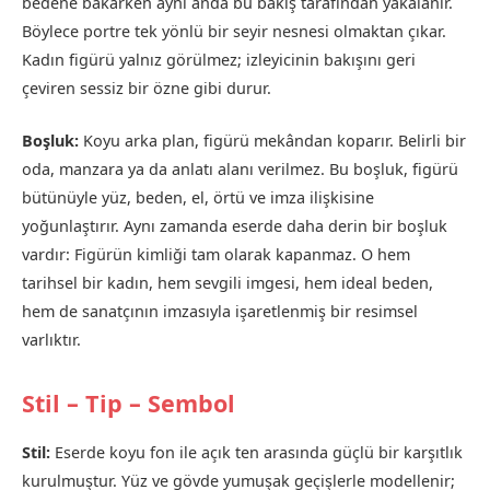
bedene bakarken aynı anda bu bakış tarafından yakalanır.
Böylece portre tek yönlü bir seyir nesnesi olmaktan çıkar.
Kadın figürü yalnız görülmez; izleyicinin bakışını geri
çeviren sessiz bir özne gibi durur.
Boşluk:
Koyu arka plan, figürü mekândan koparır. Belirli bir
oda, manzara ya da anlatı alanı verilmez. Bu boşluk, figürü
bütünüyle yüz, beden, el, örtü ve imza ilişkisine
yoğunlaştırır. Aynı zamanda eserde daha derin bir boşluk
vardır: Figürün kimliği tam olarak kapanmaz. O hem
tarihsel bir kadın, hem sevgili imgesi, hem ideal beden,
hem de sanatçının imzasıyla işaretlenmiş bir resimsel
varlıktır.
Stil – Tip – Sembol
Stil:
Eserde koyu fon ile açık ten arasında güçlü bir karşıtlık
kurulmuştur. Yüz ve gövde yumuşak geçişlerle modellenir;