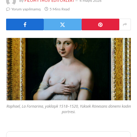
By
FILOMYTHOS EDITÖRLERI
4 Mayıs 2026
Yorum yapılmamış
5 Mins Read
Raphael, La Fornarina, yaklaşık 1518–1520, Yüksek Rönesans dönemi kadın
portresi.