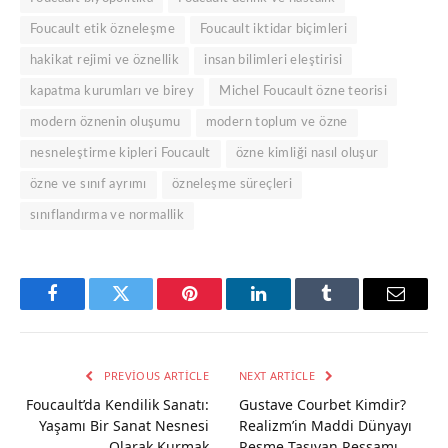
Foucault etik özneleşme
Foucault iktidar biçimleri
hakikat rejimi ve öznellik
insan bilimleri eleştirisi
kapatma kurumları ve birey
Michel Foucault özne teorisi
modern öznenin oluşumu
modern toplum ve özne
nesneleştirme kipleri Foucault
özne kimliği nasıl oluşur
özne ve sınıf ayrımı
özneleşme süreçleri
sınıflandırma ve normallik
Facebook
Twitter
Pinterest
LinkedIn
Tumblr
Email
PREVIOUS ARTICLE
NEXT ARTICLE
Foucault’da Kendilik Sanatı:
Gustave Courbet Kimdir?
Yaşamı Bir Sanat Nesnesi
Realizm’in Maddi Dünyayı
Olarak Kurmak
Resme Taşıyan Ressamı