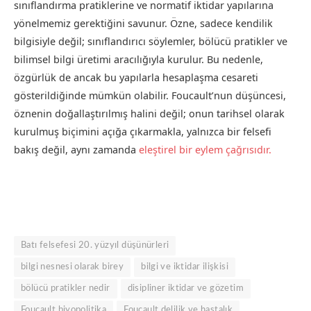
sınıflandırma pratiklerine ve normatif iktidar yapılarına
yönelmemiz gerektiğini savunur. Özne, sadece kendilik
bilgisiyle değil; sınıflandırıcı söylemler, bölücü pratikler ve
bilimsel bilgi üretimi aracılığıyla kurulur. Bu nedenle,
özgürlük de ancak bu yapılarla hesaplaşma cesareti
gösterildiğinde mümkün olabilir. Foucault’nun düşüncesi,
öznenin doğallaştırılmış halini değil; onun tarihsel olarak
kurulmuş biçimini açığa çıkarmakla, yalnızca bir felsefi
bakış değil, aynı zamanda
eleştirel bir eylem çağrısıdır.
Batı felsefesi 20. yüzyıl düşünürleri
bilgi nesnesi olarak birey
bilgi ve iktidar ilişkisi
bölücü pratikler nedir
disipliner iktidar ve gözetim
Foucault biyopolitika
Foucault delilik ve hastalık