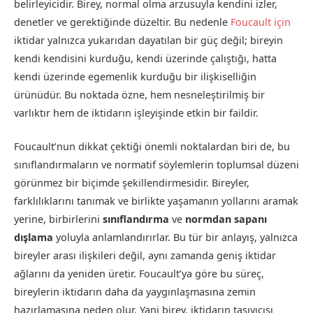
belirleyicidir. Birey, normal olma arzusuyla kendini izler,
denetler ve gerektiğinde düzeltir. Bu nedenle
Foucault için
iktidar yalnızca yukarıdan dayatılan bir güç değil; bireyin
kendi kendisini kurduğu, kendi üzerinde çalıştığı, hatta
kendi üzerinde egemenlik kurduğu bir ilişkiselliğin
ürünüdür. Bu noktada özne, hem nesneleştirilmiş bir
varlıktır hem de iktidarın işleyişinde etkin bir faildir.
Foucault’nun dikkat çektiği önemli noktalardan biri de, bu
sınıflandırmaların ve normatif söylemlerin toplumsal düzeni
görünmez bir biçimde şekillendirmesidir. Bireyler,
farklılıklarını tanımak ve birlikte yaşamanın yollarını aramak
yerine, birbirlerini
sınıflandırma
ve
normdan sapanı
dışlama
yoluyla anlamlandırırlar. Bu tür bir anlayış, yalnızca
bireyler arası ilişkileri değil, aynı zamanda geniş iktidar
ağlarını da yeniden üretir. Foucault’ya göre bu süreç,
bireylerin iktidarın daha da yaygınlaşmasına zemin
hazırlamasına neden olur. Yani birey, iktidarın taşıyıcısı