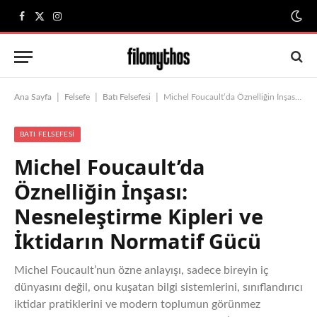
Facebook
X
Instagram
(Twitter)
|
|
|
Ana Sayfa
Felsefe
Batı Felsefesi
Michel Foucault’da Öznelliğin İnşası: Nesneleştirme Kipleri ve İktidarın Normatif Gücü
BATI FELSEFESI
Michel Foucault’da
Öznelliğin İnşası:
Nesneleştirme Kipleri ve
İktidarın Normatif Gücü
Michel Foucault’nun özne anlayışı, sadece bireyin iç
dünyasını değil, onu kuşatan bilgi sistemlerini, sınıflandırıcı
iktidar pratiklerini ve modern toplumun görünmez