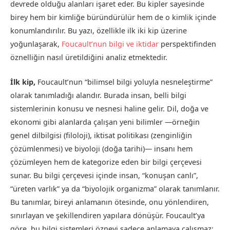
devrede olduğu alanları işaret eder. Bu kipler sayesinde
birey hem bir kimliğe büründürülür hem de o kimlik içinde
konumlandırılır. Bu yazı, özellikle ilk iki kip üzerine
yoğunlaşarak,
Foucault’nun bilgi ve iktidar
perspektifinden
öznelliğin nasıl üretildiğini analiz etmektedir.
İlk kip,
Foucault’nun “bilimsel bilgi yoluyla nesneleştirme”
olarak tanımladığı alandır. Burada insan, belli bilgi
sistemlerinin konusu ve nesnesi haline gelir. Dil, doğa ve
ekonomi gibi alanlarda çalışan yeni bilimler —örneğin
genel dilbilgisi (filoloji), iktisat politikası (zenginliğin
çözümlenmesi) ve biyoloji (doğa tarihi)— insanı hem
çözümleyen hem de kategorize eden bir bilgi çerçevesi
sunar. Bu bilgi çerçevesi içinde insan, “konuşan canlı”,
“üreten varlık” ya da “biyolojik organizma” olarak tanımlanır.
Bu tanımlar, bireyi anlamanın ötesinde, onu yönlendiren,
sınırlayan ve şekillendiren yapılara dönüşür. Foucault’ya
göre, bu bilgi sistemleri özneyi sadece anlamaya çalışmaz;