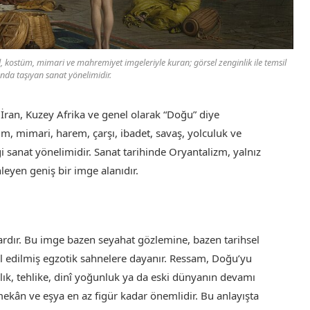
 kostüm, mimari ve mahremiyet imgeleriyle kuran; görsel zenginlik ile temsil
nda taşıyan sanat yönelimidir.
, İran, Kuzey Afrika ve genel olarak “Doğu” diye
üm, mimari, harem, çarşı, ibadet, savaş, yolculuk ve
i sanat yönelimidir. Sanat tarihinde Oryantalizm, yalnız
nleyen geniş bir imge alanıdır.
rdır. Bu imge bazen seyahat gözlemine, bazen tarihsel
al edilmiş egzotik sahnelere dayanır. Ressam, Doğu’yu
llık, tehlike, dinî yoğunluk ya da eski dünyanın devamı
mekân ve eşya en az figür kadar önemlidir. Bu anlayışta