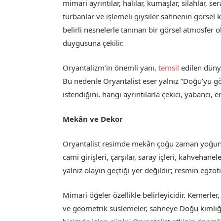
mimari ayrıntılar, halılar, kumaşlar, silahlar, ser
türbanlar ve işlemeli giysiler sahnenin görsel k
belirli nesnelerle tanınan bir görsel atmosfer o
duygusuna çekilir.
Oryantalizm’in önemli yanı,
temsil
edilen düny
Bu nedenle Oryantalist eser yalnız “Doğu’yu g
istendiğini, hangi ayrıntılarla çekici, yabancı, er
Mekân ve Dekor
Oryantalist resimde mekân çoğu zaman yoğun ay
cami girişleri, çarşılar, saray içleri, kahvehanel
yalnız olayın geçtiği yer değildir; resmin egzot
Mimari öğeler özellikle belirleyicidir. Kemerler,
ve geometrik süslemeler, sahneye Doğu kimliği