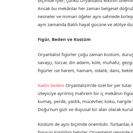
biçimde işler; çünkü Oryantalist etkinin önem
Ancak bu mekânlar her zaman belgesel doğruluk
nesneler ve mimari öğeler aynı sahnede birleş
aynı zamanda Batılı hayal gücüne ve atölye dü
Figür, Beden ve Kostüm
Oryantalist figürler çoğu zaman kostüm, duruş 
savaşçı, tüccar, din adamı, köle, muhafız, gezg
figürler ise harem, hamam, odalık, dans, bekley
Kadın bedeni
Oryantalizm’de özel bir yer tutar
izleyiciye ayrılmış mahrem bir iç mekânın figür
kumaş, perde, yastık, mücevher, koku, nargile 
Doğu’nun gizli ve duyusal bir alan olarak kuru
Kostüm de aynı biçimde önemlidir. Türbanlar, kaft
figürün kimliğini belirler. Oryantalist resimde g