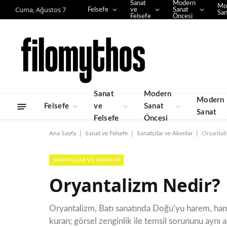
Sanat
Modern
Mo
Cuma, Ağustos 7
Felsefe
ve
Sanat
San
Felsefe
Öncesi
Sanat
Modern
Modern
Felsefe
ve
Sanat
Sanat
Felsefe
Öncesi
|
|
|
Ana Sayfa
Sanat ve Felsefe
Sanatçılar ve Akımlar
Oryantal
SANATÇILAR VE AKIMLAR
Oryantalizm Nedir?
Oryantalizm, Batı sanatında Doğu’yu harem, ham
kuran; görsel zenginlik ile temsil sorununu aynı 