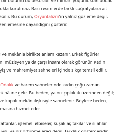
li bir bölümü bu dekoratif ve mimari yoğunluktan doğar.
la kurulmaz. Bazı resimlerde farklı coğrafyalara ait
ebilir. Bu durum,
Oryantalizm
’in yalnız gözleme değil,
zenlemesine dayandığını gösterir.
ve mekânla birlikte anlam kazanır. Erkek figürler
in, müzisyen ya da çarşı insanı olarak görünür. Kadın
iş ve mahremiyet sahneleri içinde sıkça temsil edilir.
.
Odalık
ve harem sahnelerinde kadın çoğu zaman
ü hâline gelir. Bu beden, yalnız çıplaklık üzerinden değil;
ve kapalı mekân ilişkisiyle sahnelenir. Böylece beden,
lmasına hizmet eder.
anlar, işlemeli elbiseler, kuşaklar, takılar ve silahlar
iysi, yalnız örtünme aracı değil, farklılık göstergesidir.