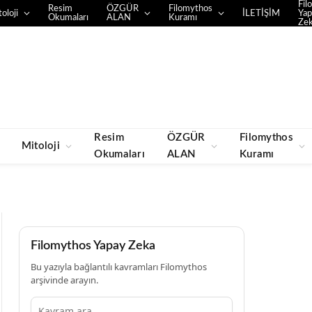
Fil
Resim
ÖZGÜR
Filomythos
oloji
İLETİŞİM
Yap
Okumaları
ALAN
Kuramı
Ze
Resim
ÖZGÜR
Filomythos
Mitoloji
Okumaları
ALAN
Kuramı
Filomythos Yapay Zeka
Bu yazıyla bağlantılı kavramları Filomythos
arşivinde arayın.