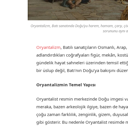
Oryantalizm, Batı sanatında Doğu’yu harem, hamam, çarşı, çöl,
sorununu aynı a
Oryantalizm
, Batılı sanatçıların Osmanlı, Arap
adlandırdıkları coğrafyaları figür, mekân, kost
gündelik hayat sahneleri üzerinden temsil ettiğ
bir üslup değil, Batı’nın Doğu’ya bakışını düze
Oryantalizmin Temel Yapısı
Oryantalist resmin merkezinde Doğu imgesi va
meraka, bazen arkeolojik ilgiye, bazen de hay
çoğu zaman farklılık, zenginlik, gizem, duyusa
gibi gösterir. Bu nedenle Oryantalist resimde 