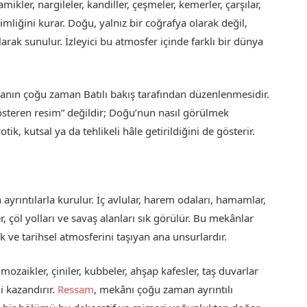
amikler, nargileler, kandiller, çeşmeler, kemerler, çarşılar,
imliğini kurar. Doğu, yalnız bir coğrafya olarak değil,
larak sunulur. İzleyici bu atmosfer içinde farklı bir dünya
anın çoğu zaman Batılı bakış tarafından düzenlenmesidir.
österen resim” değildir; Doğu’nun nasıl görülmek
otik, kutsal ya da tehlikeli hâle getirildiğini de gösterir.
rıntılarla kurulur. İç avlular, harem odaları, hamamlar,
er, çöl yolları ve savaş alanları sık görülür. Bu mekânlar
ik ve tarihsel atmosferini taşıyan ana unsurlardır.
 mozaikler, çiniler, kubbeler, ahşap kafesler, taş duvarlar
 kazandırır.
Ressam
, mekânı çoğu zaman ayrıntılı