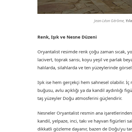
Jean-Léon Gérôme,
Yıl
Renk, Işık ve Nesne Düzeni
Oryantalist resimde renk çoğu zaman sıcak, yoğun
lacivert, toprak sarısı, koyu yeşil ve parlak bey
halılarda, silahlarda ve ten yüzeylerinde görsel
Işık ise hem gerçekçi hem sahnesel olabilir. İ
buğusu, avlu açıklığı ya da kandil aydınlığı figü
taş yüzeyler Doğu atmosferini güçlendirir.
Nesneler Oryantalist resmin ana işaretlerindendir.
kandil, yelpaze, inci, takı ve hayvan figürleri
dikkatli gözleme dayanır, bazen de Doğu’yu tanıt