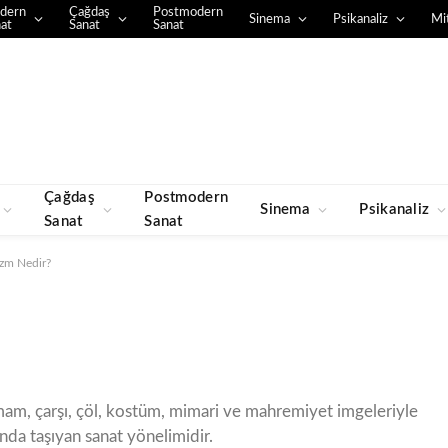
dern
Çağdaş
Postmodern
Sinema
Psikanaliz
Mit
at
Sanat
Sanat
Çağdaş
Postmodern
Sinema
Psikanaliz
Sanat
Sanat
izm Nedir?
am, çarşı, çöl, kostüm, mimari ve mahremiyet imgeleriyle
anda taşıyan sanat yönelimidir.