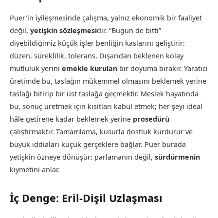
Puer’in iyileşmesinde çalışma, yalnız ekonomik bir faaliyet
değil,
yetişkin sözleşmesi
dir. “Bugün de bitti”
diyebildiğimiz küçük işler benliğin kaslarını geliştirir:
düzen, süreklilik, tolerans. Dışarıdan beklenen kolay
mutluluk yerini
emekle kurulan
bir doyuma bırakır. Yaratıcı
üretimde bu, taslağın mükemmel olmasını beklemek yerine
taslağı bitirip bir üst taslağa geçmektir. Meslek hayatında
bu, sonuç üretmek için kısıtları kabul etmek; her şeyi ideal
hâle getirene kadar beklemek yerine
prosedürü
çalıştırmaktır. Tamamlama, kusurla dostluk kurdurur ve
büyük iddiaları küçük gerçeklere bağlar. Puer burada
yetişkin özneye dönüşür: parlamanın değil,
sürdürmenin
kıymetini anlar.
İç Denge: Eril-Dişil Uzlaşması