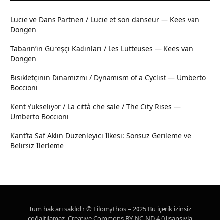
Lucie ve Dans Partneri / Lucie et son danseur — Kees van
Dongen
Tabarin’in Güreşçi Kadınları / Les Lutteuses — Kees van
Dongen
Bisikletçinin Dinamizmi / Dynamism of a Cyclist — Umberto
Boccioni
Kent Yükseliyor / La città che sale / The City Rises —
Umberto Boccioni
Kant’ta Saf Aklın Düzenleyici İlkesi: Sonsuz Gerileme ve
Belirsiz İlerleme
Tüm hakları saklıdır © Filomythos – 2025 Bu içerik izinsiz
çoğaltılamaz. Creative Commons BY-NC-ND 4.0 lisansıyla