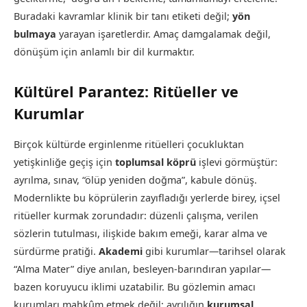
Buradaki kavramlar klinik bir tanı etiketi değil;
yön
bulmaya
yarayan işaretlerdir. Amaç damgalamak değil,
dönüşüm için anlamlı bir dil kurmaktır.
Kültürel Parantez: Ritüeller ve
Kurumlar
Birçok kültürde erginlenme ritüelleri çocukluktan
yetişkinliğe geçiş için
toplumsal köprü
işlevi görmüştür:
ayrılma, sınav, “ölüp yeniden doğma”, kabule dönüş.
Modernlikte bu köprülerin zayıfladığı yerlerde birey, içsel
ritüeller kurmak zorundadır: düzenli çalışma, verilen
sözlerin tutulması, ilişkide bakım emeği, karar alma ve
sürdürme pratiği.
Akademi
gibi kurumlar—tarihsel olarak
“Alma Mater” diye anılan, besleyen-barındıran yapılar—
bazen koruyucu iklimi uzatabilir. Bu gözlemin amacı
kurumları mahkûm etmek değil; ayrılığın
kurumsal