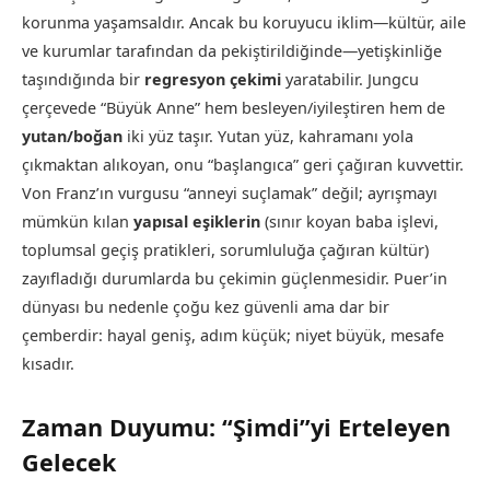
korunma yaşamsaldır. Ancak bu koruyucu iklim—kültür, aile
ve kurumlar tarafından da pekiştirildiğinde—yetişkinliğe
taşındığında bir
regresyon çekimi
yaratabilir. Jungcu
çerçevede “Büyük Anne” hem besleyen/iyileştiren hem de
yutan/boğan
iki yüz taşır. Yutan yüz, kahramanı yola
çıkmaktan alıkoyan, onu “başlangıca” geri çağıran kuvvettir.
Von Franz’ın vurgusu “anneyi suçlamak” değil; ayrışmayı
mümkün kılan
yapısal eşiklerin
(sınır koyan baba işlevi,
toplumsal geçiş pratikleri, sorumluluğa çağıran kültür)
zayıfladığı durumlarda bu çekimin güçlenmesidir. Puer’in
dünyası bu nedenle çoğu kez güvenli ama dar bir
çemberdir: hayal geniş, adım küçük; niyet büyük, mesafe
kısadır.
Zaman Duyumu: “Şimdi”yi Erteleyen
Gelecek