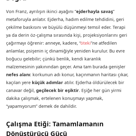
Von Franz, ayrılışın ikinci ayağını “
ejderhayla savaş
”
metaforuyla anlatır. Ejderha, hadım edilme tehdidini, geri
çekilme baskısını ve büyülü düşünmeyi temsil eder. Terapi
ya da derin öz-çalışma sırasında kişi, projeksiyonlarını geri
çağırmayı öğrenir: anneye, kadere, “
öteki
”ne atfedilen
anlamlar, psişenin iç dinamiğiyle yeniden kurulur. Bu evre
boğucu gelebilir; çünkü benlik, kendi karanlık
malzemesinin yakınından geçer. Ama tam burada genişler
nefes alanı
: korkunun adı konur, kaçınmanın haritası çıkar,
kaçılan yere
küçük adımlar
atılır. Ejderha öldürülecek bir
canavar değil,
geçilecek bir eşiktir
. Eşiğe her gün yirmi
dakika çalışmak, ertelenen konuşmayı yapmak,
“yapamıyorum” demek de dahildir.
Çalışma Etiği: Tamamlamanın
Dönüştürücü Gücü