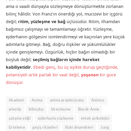
ama o vaadi dünyayla sözleşmeye dönüştürmekte zorlanan
bilinç hâlidir. Von Franz’ın önerdiği yol, mucizevi bir içgörü
değil;
ritim, yüzleşme ve bağ
üçlüsüdür. Ritim, ilhamdan
bağımsız çalışmayı ve tamamlamayı öğretir. Yüzleşme,
ejderhanın gölgesini isimlendirmeyi ve kaçınılan yere küçük
adımlarla gitmeyi. Bağ, doğru ilişkiler ve yükümlülükler
içinde genişlemeyi. Özgürlük, hiçbir bağın olmadığı bir
boşluk değil;
seçilmiş bağların içinde hareket
kabiliyetidir
.
Ebedi genç, bu üç eşikte durup geçtiğinde,
potansiyeli artık parlak bir vaat değil,
yaşanan
bir güce
dönüşür.
Akademi
Anima
anima projeksiyonu
Animus
arketip
bilinçdışı
bireyleşme
Büyük Anne
çalışma etiği
ejderhayla yüzleşme
erkek psikolojisi
Erteleme
geçiş ritüelleri
ilişki dinamikleri
Jung