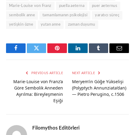
Marie-Louise von Franz
puella aeterna
puer aeternus
sembolik anne
tamamlamanın psikolojisi
yaratıcı süreç
yetişkin özne
yutan anne
zaman duyumu
Facebook
Twitter
Pinterest
LinkedIn
Tumblr
Email
PREVIOUS ARTICLE
NEXT ARTICLE
Marie-Louise von Franz’a
Meryem’in Göğe Yükselişi
Göre Sembolik Anneden
(Polyptych Annunziata’dan)
Ayrılma: Bireyleşmenin
— Pietro Perugino, c.1506
Eşiği
Filomythos Editörleri