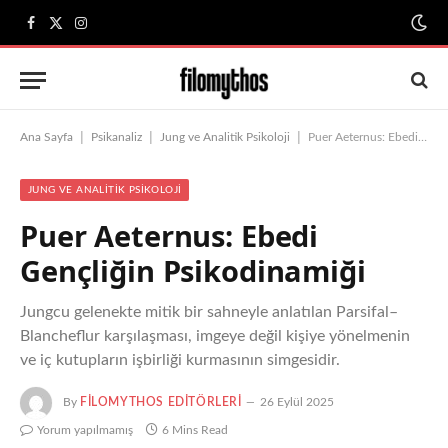
Facebook
X
Instagram
(Twitter)
|
|
|
Ana Sayfa
Psikanaliz
Jung ve Analitik Psikoloji
Puer Aeternus: Ebedi Gençliğin Psikodinamiği
JUNG VE ANALITIK PSIKOLOJI
Puer Aeternus: Ebedi
Gençliğin Psikodinamiği
Jungcu gelenekte mitik bir sahneyle anlatılan Parsifal–
Blancheflur karşılaşması, imgeye değil kişiye yönelmenin
ve iç kutupların işbirliği kurmasının simgesidir.
By
FILOMYTHOS EDITÖRLERI
26 Eylül 2025
Yorum yapılmamış
6 Mins Read