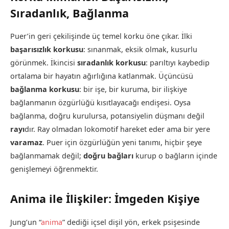
Sıradanlık, Bağlanma
Puer’in geri çekilişinde üç temel korku öne çıkar. İlki
başarısızlık korkusu
: sınanmak, eksik olmak, kusurlu
görünmek. İkincisi
sıradanlık korkusu
: parıltıyı kaybedip
ortalama bir hayatın ağırlığına katlanmak. Üçüncüsü
bağlanma korkusu
: bir işe, bir kuruma, bir ilişkiye
bağlanmanın özgürlüğü kısıtlayacağı endişesi. Oysa
bağlanma, doğru kurulursa, potansiyelin düşmanı değil
rayı
dır. Ray olmadan lokomotif hareket eder ama bir yere
varamaz
. Puer için özgürlüğün yeni tanımı, hiçbir şeye
bağlanmamak değil;
doğru bağları
kurup o bağların içinde
genişlemeyi öğrenmektir.
Anima ile İlişkiler: İmgeden Kişiye
Jung’un “
anima
” dediği içsel dişil yön, erkek psişesinde