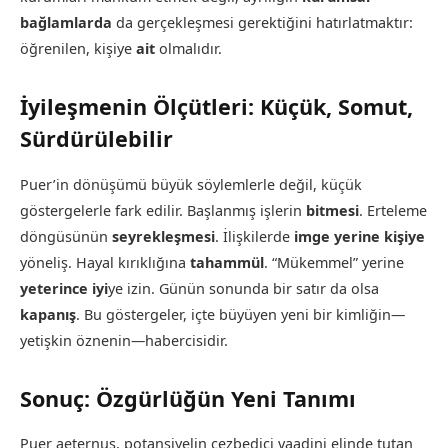
bağlamlarda
da gerçekleşmesi gerektiğini hatırlatmaktır:
öğrenilen, kişiye
ait
olmalıdır.
İyileşmenin Ölçütleri: Küçük, Somut,
Sürdürülebilir
Puer’in dönüşümü büyük söylemlerle değil, küçük
göstergelerle fark edilir. Başlanmış işlerin
bitmesi
. Erteleme
döngüsünün
seyrekleşmesi
. İlişkilerde
imge yerine kişiye
yöneliş. Hayal kırıklığına
tahammül
. “Mükemmel” yerine
yeterince iyi
ye izin. Günün sonunda bir satır da olsa
kapanış
. Bu göstergeler, içte büyüyen yeni bir kimliğin—
yetişkin öznenin—habercisidir.
Sonuç: Özgürlüğün Yeni Tanımı
Puer aeternus, potansiyelin cezbedici vaadini elinde tutan