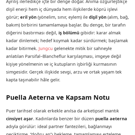
Ayrılış ilerledikçe içte bir denge doğar. Anima özgürleştikçe
dişil enerji hem iç dünyada hem ilişkilerde köprü işlevi
görür;
eril yön
(yönelim, sınır, eylem) ile
dişil yön
(alım, bağ,
bakım) birbirini tamamlamaya başlar. Bu denge, bir tarafın
diğerini bastırması değil,
iş bölümü
gibidir: karar almak
kadar dinlemek; hedef koymak kadar sürdürmek; başlamak
kadar bitirmek.
Jungcu
gelenekte mitik bir sahneyle
anlatılan Parsifal–Blancheflur karşılaşması, imgeye değil
kişiye yönelmenin ve iç kutupların işbirliği kurmasının
simgesidir. Gerçek ilişkide sevgi, arzu ve ortak yaşam tek
kapta taşınabilir hâle gelir.
Puella Aeterna ve Kapsam Notu
Puer tarihsel olarak erkekle anılsa da arketipsel mantık
cinsiyet aşar
. Kadınlarda benzer bir düzen
puella aeterna
adıyla görülür: ideal partner fantezileri, bağlanmayı
geciktirme, “doğru an”ı bekleme, tamamlamayı erteleme.