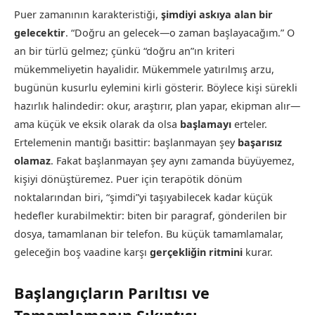
Puer zamanının karakteristiği,
şimdiyi askıya alan bir
gelecektir
. “Doğru an gelecek—o zaman başlayacağım.” O
an bir türlü gelmez; çünkü “doğru an”ın kriteri
mükemmeliyetin hayalidir. Mükemmele yatırılmış arzu,
bugünün kusurlu eylemini kirli gösterir. Böylece kişi sürekli
hazırlık halindedir: okur, araştırır, plan yapar, ekipman alır—
ama küçük ve eksik olarak da olsa
başlamayı
erteler.
Ertelemenin mantığı basittir: başlanmayan şey
başarısız
olamaz
. Fakat başlanmayan şey aynı zamanda büyüyemez,
kişiyi dönüştüremez. Puer için terapötik dönüm
noktalarından biri, “şimdi”yi taşıyabilecek kadar küçük
hedefler kurabilmektir: biten bir paragraf, gönderilen bir
dosya, tamamlanan bir telefon. Bu küçük tamamlamalar,
geleceğin boş vaadine karşı
gerçekliğin ritmini
kurar.
Başlangıçların Parıltısı ve