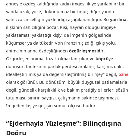
anneyle özdeş kaldığında kadın imgesi ikiye yarılabilir: bir
yanda uzak, yüce, dokunulmaz bir figür; diğer yanda
yalnızca cinselliğin yüklendiği aşağılanan figür. Bu
yarılma
,
ilişkinin sahiciliğini bozar. Kişi, hayran olduğu imgeye
yaklaşamaz; yaklaştığı kişiyi de imgenin gölgesinde
küçümser ya da tüketir. Von Franz’ın çizdiği çıkış yolu,
anima’nın anne özdeşliğinden
özgürleşmesidir
.
Özgürleşen anima, tuzak olmaktan çıkar ve
köprü
ye
dönüşür: fantezinin parlak perdesi aralanır; karşımızdaki,
idealleştirilmiş ya da değersizleştirilmiş bir “şey” değil,
özne
olarak görünür. Bu dönüşüm, büyük duygusal patlamalarla
değil, gündelik karşılıklılık ve bakım pratiğiyle ilerler: sözün
tutulması, sınırın saygısı, çatışmanın sakince taşınması.
İmgeden kişiye geçişin somut ölçüsü budur.
“Ejderhayla Yüzleşme”: Bilinçdışına
Doğru