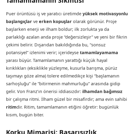
Tamamlamanın Sıkıntısı
Puer örüntüsü iş ve yaratıcı üretimde
yüksek motivasyonlu
başlangıçlar
ve
erken kopuşlar
olarak görünür. Proje
başlarken enerji ve ilham boldur; ilk zorlukta ya da
parlaklığı azalan anda proje “değersizleşir” ve yeni bir fikrin
çekimi belirir. Dışarıdan bakıldığında bu, “sonsuz
potansiyel” izlenimi verir; içerideyse
tamamlayamama
yarası büyür. Tamamlamanın yarattığı küçük hayal
kırıklıkları (eksiklikle yüzleşme, kusurla barışma, pürüz
taşımayı göze alma) tolere edilmedikçe kişi “başlamanın
sarhoşluğu” ile “bitirmenin mahmurluğu” arasında gidip
gelir. Von Franz’ın önerisi iddiasızdır:
ilhamdan bağımsız
bir çalışma ritmi. İlham güzel bir misafirdir; ama evin sahibi
ritim
dir. Ritim, tamamlamanın etiğini öğretir: bugünlük
kısım, bugün biter.
Korku Mimarisi: Başarısızlık,