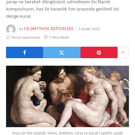
şarap ve bereket döngüsünü sahneleyen bu Barok
kompozisyon, haz ile karanlık fon arasında gerilimli bir
denge kurar.
By
FILOMYTHOS EDITÖRLERI
3 Aralık 2025
Yorum yapılmamış
5 Mins Read
Koyu bir fon önünde, Venüs, Bakkhos, Ceres ve küçük Cupid’in çıplak