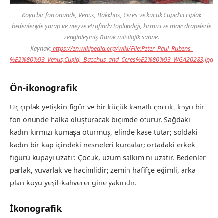
Koyu bir fon önünde, Venüs, Bakkhos, Ceres ve küçük Cupid’in çıplak
bedenleriyle şarap ve meyve etrafında toplandığı, kırmızı ve mavi drapelerle
zenginleşmiş Barok mitolojik sahne.
Kaynak:
https://en.wikipedia.org/wiki/File:Peter_Paul_Rubens_
%E2%80%93_Venus,
Cupid,_Bacchus_and_Ceres
%E2%80%93_WGA20283.jpg
Ön-ikonografik
Üç çıplak yetişkin figür ve bir küçük kanatlı çocuk, koyu bir
fon önünde halka oluşturacak biçimde oturur. Sağdaki
kadın kırmızı kumaşa oturmuş, elinde kase tutar; soldaki
kadın bir kap içindeki nesneleri kurcalar; ortadaki erkek
figürü kupayı uzatır. Çocuk, üzüm salkımını uzatır. Bedenler
parlak, yuvarlak ve hacimlidir; zemin hafifçe eğimli, arka
plan koyu yeşil-kahverengine yakındır.
İkonografik