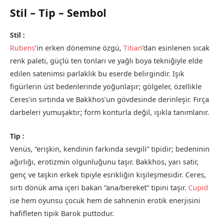
Stil – Tip – Sembol
Stil :
Rubens
’in erken dönemine özgü,
Titian
’dan esinlenen sıcak
renk paleti, güçlü ten tonları ve yağlı boya tekniğiyle elde
edilen satenimsi parlaklık bu eserde belirgindir. Işık
figürlerin üst bedenlerinde yoğunlaşır; gölgeler, özellikle
Ceres’in sırtında ve Bakkhos’un gövdesinde derinleşir. Fırça
darbeleri yumuşaktır; form konturla değil, ışıkla tanımlanır.
Tip :
Venüs, “erişkin, kendinin farkında sevgili” tipidir; bedeninin
ağırlığı, erotizmin olgunluğunu taşır. Bakkhos, yarı satir,
genç ve taşkın erkek tipiyle esrikliğin kişileşmesidir. Ceres,
sırtı dönük ama içeri bakan “ana/bereket” tipini taşır.
Cupid
ise hem oyunsu çocuk hem de sahnenin erotik enerjisini
hafifleten tipik Barok puttodur.