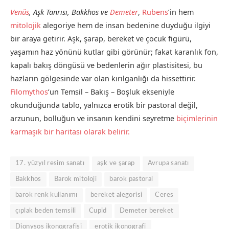
Venüs
, Aşk Tanrısı, Bakkhos ve
Demeter
,
Rubens
’in hem
mitolojik
alegoriye hem de insan bedenine duyduğu ilgiyi
bir araya getirir. Aşk, şarap, bereket ve çocuk figürü,
yaşamın haz yönünü kutlar gibi görünür; fakat karanlık fon,
kapalı bakış döngüsü ve bedenlerin ağır plastisitesi, bu
hazların gölgesinde var olan kırılganlığı da hissettirir.
Filomythos
’un Temsil – Bakış – Boşluk ekseniyle
okunduğunda tablo, yalnızca erotik bir pastoral değil,
arzunun, bolluğun ve insanın kendini seyretme
biçimlerinin
karmaşık bir haritası olarak belirir.
17. yüzyıl resim sanatı
aşk ve şarap
Avrupa sanatı
Bakkhos
Barok mitoloji
barok pastoral
barok renk kullanımı
bereket alegorisi
Ceres
çıplak beden temsili
Cupid
Demeter bereket
Dionysos ikonografisi
erotik ikonografi