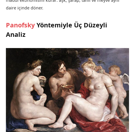
maddi ekonomisini kurar: aşk, şarap, tahıl ve meyve aynı
daire içinde döner.
Panofsky
Yöntemiyle Üç Düzeyli
Analiz