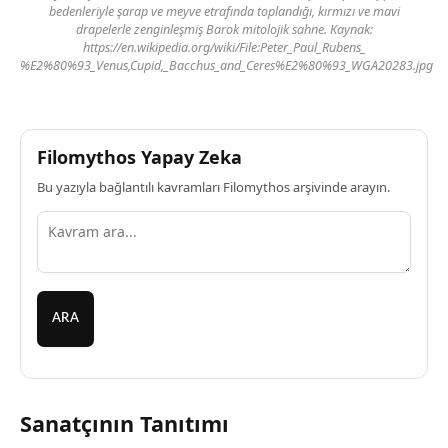
bedenleriyle şarap ve meyve etrafında toplandığı, kırmızı ve mavi
drapelerle zenginleşmiş Barok mitolojik sahne. Kaynak:
https://en.wikipedia.org/wiki/File:Peter_Paul_Rubens_
%E2%80%93_Venus,Cupid,_Bacchus_and_Ceres%E2%80%93_WGA20283.jpg
Filomythos Yapay Zeka
Bu yazıyla bağlantılı kavramları Filomythos arşivinde arayın.
ARA
Sanatçının Tanıtımı