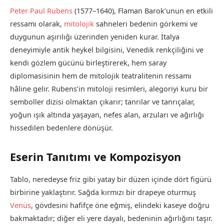
Peter Paul Rubens
(1577–1640), Flaman Barok’unun en etkili
ressamı olarak,
mitolojik
sahneleri bedenin görkemi ve
duygunun aşırılığı üzerinden yeniden kurar. İtalya
deneyimiyle antik heykel bilgisini, Venedik renkçiliğini ve
kendi gözlem gücünü birleştirerek, hem saray
diplomasisinin hem de mitolojik teatralitenin ressamı
hâline gelir. Rubens’in mitoloji resimleri, alegoriyi kuru bir
semboller dizisi olmaktan çıkarır; tanrılar ve tanrıçalar,
yoğun ışık altında yaşayan, nefes alan, arzuları ve ağırlığı
hissedilen bedenlere dönüşür.
Eserin Tanıtımı ve Kompozisyon
Tablo, neredeyse friz gibi yatay bir düzen içinde dört figürü
birbirine yaklaştırır. Sağda kırmızı bir drapeye oturmuş
Venüs
, gövdesini hafifçe öne eğmiş, elindeki kaseye doğru
bakmaktadır; diğer eli yere dayalı, bedeninin ağırlığını taşır.