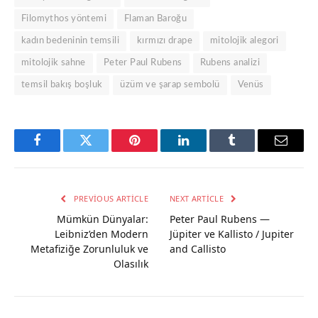
Filomythos yöntemi
Flaman Baroğu
kadın bedeninin temsili
kırmızı drape
mitolojik alegori
mitolojik sahne
Peter Paul Rubens
Rubens analizi
temsil bakış boşluk
üzüm ve şarap sembolü
Venüs
Facebook
Twitter
Pinterest
LinkedIn
Tumblr
Email
PREVIOUS ARTICLE
NEXT ARTICLE
Mümkün Dünyalar:
Peter Paul Rubens —
Leibniz’den Modern
Jüpiter ve Kallisto / Jupiter
Metafiziğe Zorunluluk ve
and Callisto
Olasılık