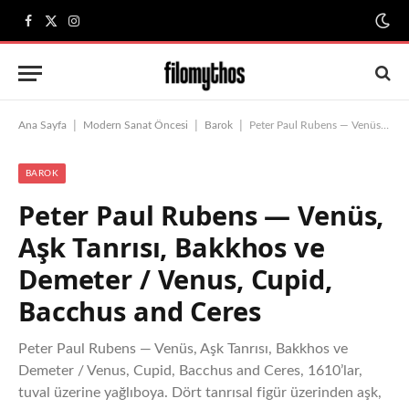
Facebook
X
Instagram
(Twitter)
|
|
|
Ana Sayfa
Modern Sanat Öncesi
Barok
Peter Paul Rubens — Venüs, Aşk Tanrısı, Bakkhos ve Demeter / Venus, Cupid, Bacchus and Ceres
BAROK
Peter Paul Rubens — Venüs,
Aşk Tanrısı, Bakkhos ve
Demeter / Venus, Cupid,
Bacchus and Ceres
Peter Paul Rubens — Venüs, Aşk Tanrısı, Bakkhos ve
Demeter / Venus, Cupid, Bacchus and Ceres, 1610’lar,
tuval üzerine yağlıboya. Dört tanrısal figür üzerinden aşk,