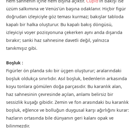
hem sahnenin içine hem dışına açıktır.
Cupid’
in bakışı ise
üzüm salkımına ve Venüs’ün başına odaklanır. Hiçbir figür
doğrudan izleyiciyle göz teması kurmaz; bakışlar tabloda
kapalı bir halka oluşturur. Bu kapalı bakış döngüsü,
izleyiciyi voyer pozisyonuna çekerken aynı anda dışarıda
bırakır; sanki haz sahnesine davetli değil, yalnızca
tanıkmışız gibi.
Boşluk :
Figürler ön planda sıkı bir üçgen oluşturur; aralarındaki
boşluk oldukça sınırlıdır. Asıl boşluk, bedenlerin arkasında
koyu tonlara gömülen doğa parçasıdır. Bu karanlık alan,
haz sahnesinin çevresinde açılan, anlamı belirsiz bir
sessizlik kuşağı gibidir. Zemin ve fon arasındaki bu karanlık
boşluk, eğlence ve bolluğun duygusal karşı ağırlığını kurar:
hazların ortasında bile dünyanın geri kalanı opak ve
bilinmezdir.