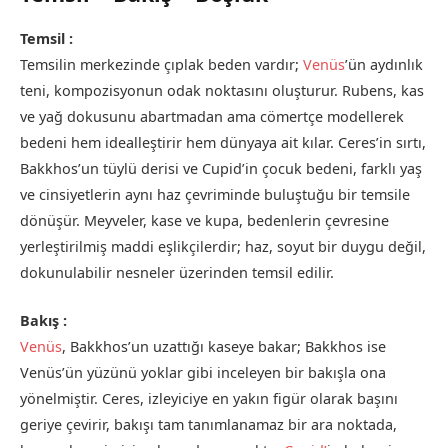
Temsil :
Temsilin merkezinde çıplak beden vardır;
Venüs
’ün aydınlık
teni, kompozisyonun odak noktasını oluşturur. Rubens, kas
ve yağ dokusunu abartmadan ama cömertçe modellerek
bedeni hem idealleştirir hem dünyaya ait kılar. Ceres’in sırtı,
Bakkhos’un tüylü derisi ve Cupid’in çocuk bedeni, farklı yaş
ve cinsiyetlerin aynı haz çevriminde buluştuğu bir temsile
dönüşür. Meyveler, kase ve kupa, bedenlerin çevresine
yerleştirilmiş maddi eşlikçilerdir; haz, soyut bir duygu değil,
dokunulabilir nesneler üzerinden temsil edilir.
Bakış :
Venüs
, Bakkhos’un uzattığı kaseye bakar; Bakkhos ise
Venüs’ün yüzünü yoklar gibi inceleyen bir bakışla ona
yönelmiştir. Ceres, izleyiciye en yakın figür olarak başını
geriye çevirir, bakışı tam tanımlanamaz bir ara noktada,