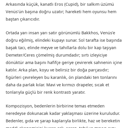
Arkasında küçük, kanatlı Eros (Cupid), bir salkım üzümü
Venüs’ün başına doğru uzatır; hareketi hem oyunsu hem
baştan çıkarıcıdır.
Ortada yarı insan yarı satir görünümlü Bakkhos, Venüs’e
doğru eğilmiş, elindeki kupayı sunar. Sol tarafta ise başında
başak tacı, elinde meyve ve tahıllarla dolu bir kap taşıyan
Demeter/Ceres çömelmiş durumdadır; sırtı izleyiciye
dönüktür ama başını hafifçe geriye çevirerek sahnenin içine
katılır. Arka plan, koyu ve belirsiz bir doğa parçasıdır;
figürleri çevreleyen bu karanlık, ön plandaki ten tonlarını
daha da parlak kılar. Mavi ve kırmızı drapeler, sıcak et
tonlarıyla güçlü bir renk kontrastı yaratır.
Kompozisyon, bedenlerin birbirine temas etmeden
neredeyse dokunacak kadar yaklaşması üzerine kuruludur.
Bedenler, gıda ve şarap kaplarıyla birlikte, haz ve bereketin