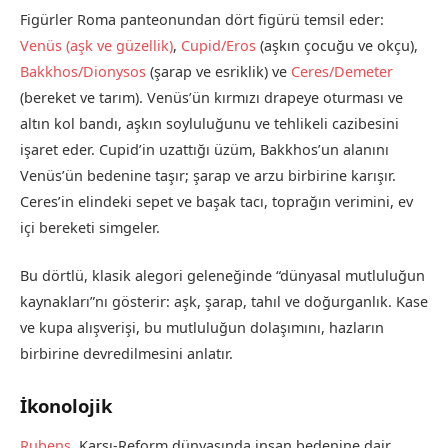
Figürler Roma panteonundan dört figürü temsil eder:
Venüs (aşk ve güzellik)
,
Cupid/Eros
(aşkın çocuğu ve okçu),
Bakkhos/Dionysos
(şarap ve esriklik) ve
Ceres/Demeter
(bereket ve tarım). Venüs’ün kırmızı drapeye oturması ve
altın kol bandı, aşkın soyluluğunu ve tehlikeli cazibesini
işaret eder. Cupid’in uzattığı üzüm, Bakkhos’un alanını
Venüs’ün bedenine taşır; şarap ve arzu birbirine karışır.
Ceres’in elindeki sepet ve başak tacı, toprağın verimini, ev
içi bereketi simgeler.
Bu dörtlü, klasik alegori geleneğinde “dünyasal mutluluğun
kaynakları”nı gösterir: aşk, şarap, tahıl ve doğurganlık. Kase
ve kupa alışverişi, bu mutluluğun dolaşımını, hazların
birbirine devredilmesini anlatır.
İkonolojik
Rubens
, Karşı-Reform dünyasında insan bedenine dair