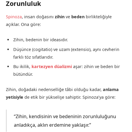
Zorunluluk
Spinoza
, insan doğasını
zihin
ve
beden
birlikteliğiyle
açıklar. Ona göre:
Zihin, bedenin bir ideasıdır.
Düşünce (cogitatio) ve uzam (extensio), aynı cevherin
farklı töz sıfatlarıdır.
Bu ikilik,
kartezyen düalizmi
aşar: zihin ve beden bir
bütündür.
Zihin, doğadaki nedenselliğe tâbi olduğu kadar,
anlama
yetisiyle
de etik bir yükselişe sahiptir. Spinoza’ya göre:
“Zihin, kendisinin ve bedeninin zorunluluğunu
anladıkça, aklın erdemine yaklaşır.”