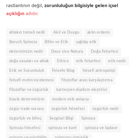
rastlantının değil,
zorunluluğun bilgisiyle gelen içsel
açıklığın
adıdır.
ahlakın temeli nedir
Akıl ve Duygu
aklın erdemi
Baruch Spinoza
Bilim ve Etik
çağdaş etik
determinizm nedir
Deus sive Natura
Doğa Felsefesi
doğa yasaları ve ahlak
Ethica
etik felsefesi
etik nedir
Etik ve Sorumluluk
Felsefe Blog
felsefi antropoloji
felsefi metin incelemesi
filozoflar arası karşılaştırma
filozoflar ve özgürlük
kartezyen düalizm eleştirisi
klasik determinizm
modern etik anlayışı
özgür irade sorunu
özgürlük felsefesi
özgürlük nedir
özgürlük ve bilinç
Sezgisel Bilgi
Spinoza
Spinoza felsefesi
spinoza ve kant
spinoza ve laplace
spinoza ve nörobilim
spinozacı özgürlük