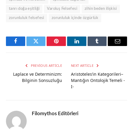
tanrı doğa eşitliği
Varoluş Felsefesi
zihin beden ilişkisi
zorunluluk felsefesi
zorunluluk içinde özgürlük
Facebook
Twitter
Pinterest
LinkedIn
Tumblr
Email
PREVIOUS ARTICLE
NEXT ARTICLE
Laplace ve Determinizm:
Aristoteles’in Kategorileri–
Bilginin Sonsuzluğu
Mantığın Ontolojik Temeli -
I-
Filomythos Editörleri