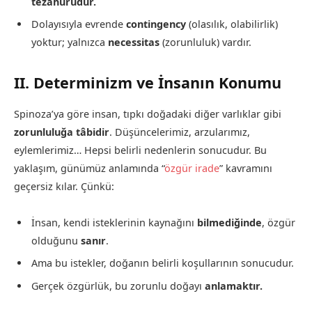
tezahürüdür.
Dolayısıyla evrende
contingency
(olasılık, olabilirlik)
yoktur; yalnızca
necessitas
(zorunluluk) vardır.
II. Determinizm ve İnsanın Konumu
Spinoza’ya göre insan, tıpkı doğadaki diğer varlıklar gibi
zorunluluğa tâbidir
. Düşüncelerimiz, arzularımız,
eylemlerimiz… Hepsi belirli nedenlerin sonucudur. Bu
yaklaşım, günümüz anlamında “
özgür irade
” kavramını
geçersiz kılar. Çünkü:
İnsan, kendi isteklerinin kaynağını
bilmediğinde
, özgür
olduğunu
sanır
.
Ama bu istekler, doğanın belirli koşullarının sonucudur.
Gerçek özgürlük, bu zorunlu doğayı
anlamaktır.