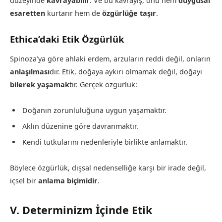
düzeyinde
kavrayabilir
. Ve bu kavrayış, onu hem
duygusal
esaretten
kurtarır hem de
özgürlüğe taşır
.
Ethica’daki Etik Özgürlük
Spinoza’ya göre ahlaki erdem, arzuların reddi değil, onların
anlaşılması
dır. Etik, doğaya aykırı olmamak değil, doğayı
bilerek yaşamak
tır. Gerçek özgürlük:
Doğanın zorunluluğuna uygun yaşamaktır.
Aklın düzenine göre davranmaktır.
Kendi tutkularını nedenleriyle birlikte anlamaktır.
Böylece özgürlük, dışsal nedenselliğe karşı bir irade değil,
içsel bir
anlama biçimidir
.
V. Determinizm İçinde Etik