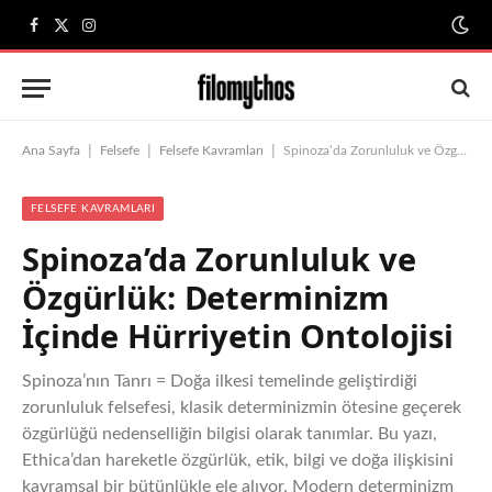
Facebook
X
Instagram
(Twitter)
|
|
|
Ana Sayfa
Felsefe
Felsefe Kavramları
Spinoza’da Zorunluluk ve Özgürlük: Determinizm İçinde Hürriyetin Ontolojisi
FELSEFE KAVRAMLARI
Spinoza’da Zorunluluk ve
Özgürlük: Determinizm
İçinde Hürriyetin Ontolojisi
Spinoza’nın Tanrı = Doğa ilkesi temelinde geliştirdiği
zorunluluk felsefesi, klasik determinizmin ötesine geçerek
özgürlüğü nedenselliğin bilgisi olarak tanımlar. Bu yazı,
Ethica’dan hareketle özgürlük, etik, bilgi ve doğa ilişkisini
kavramsal bir bütünlükle ele alıyor. Modern determinizm