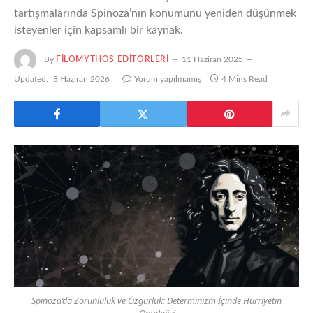
tartışmalarında Spinoza’nın konumunu yeniden düşünmek
isteyenler için kapsamlı bir kaynak.
By
FILOMYTHOS EDITÖRLERI
11 Haziran 2025
Updated:
8 Haziran 2026
Yorum yapılmamış
4 Mins Read
Spinoza’da Zorunluluk ve Özgürlük: Determinizm İçinde Hürriyetin