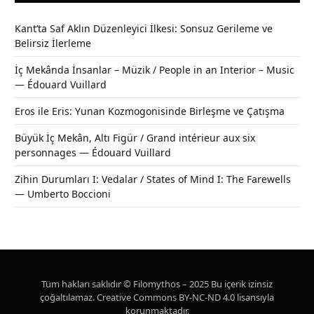
Kant’ta Saf Aklın Düzenleyici İlkesi: Sonsuz Gerileme ve
Belirsiz İlerleme
İç Mekânda İnsanlar – Müzik / People in an Interior – Music
— Édouard Vuillard
Eros ile Eris: Yunan Kozmogonisinde Birleşme ve Çatışma
Büyük İç Mekân, Altı Figür / Grand intérieur aux six
personnages — Édouard Vuillard
Zihin Durumları I: Vedalar / States of Mind I: The Farewells
— Umberto Boccioni
Tüm hakları saklıdır © Filomythos – 2025 Bu içerik izinsiz
çoğaltılamaz. Creative Commons BY-NC-ND 4.0 lisansıyla
korunmaktadır.