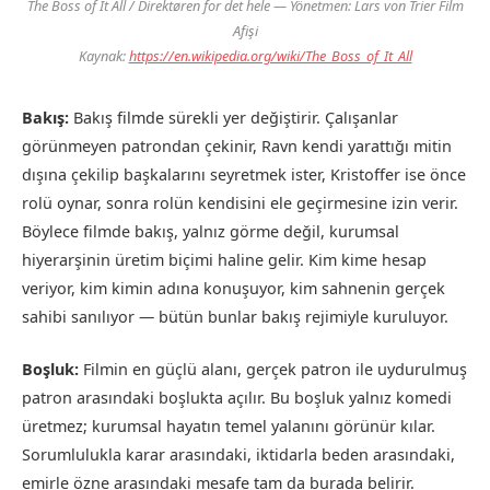
The Boss of It All / Direktøren for det hele
— Yönetmen: Lars von Trier Film
Afişi
Kaynak:
https://en.wikipedia.org/wiki/The_Boss_of_It_All
Bakış:
Bakış filmde sürekli yer değiştirir. Çalışanlar
görünmeyen patrondan çekinir, Ravn kendi yarattığı mitin
dışına çekilip başkalarını seyretmek ister, Kristoffer ise önce
rolü oynar, sonra rolün kendisini ele geçirmesine izin verir.
Böylece filmde bakış, yalnız görme değil, kurumsal
hiyerarşinin üretim biçimi haline gelir. Kim kime hesap
veriyor, kim kimin adına konuşuyor, kim sahnenin gerçek
sahibi sanılıyor — bütün bunlar bakış rejimiyle kuruluyor.
Boşluk:
Filmin en güçlü alanı, gerçek patron ile uydurulmuş
patron arasındaki boşlukta açılır. Bu boşluk yalnız komedi
üretmez; kurumsal hayatın temel yalanını görünür kılar.
Sorumlulukla karar arasındaki, iktidarla beden arasındaki,
emirle özne arasındaki mesafe tam da burada belirir.