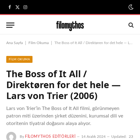
Facebook
X
Instagram
(Twitter)
|
|
Ana Sayfa
Film Okuma
The Boss of It All / Direktøren for det hele — Lars von Trier (2006)
FILM OKUMA
The Boss of It All /
Direktøren for det hele —
Lars von Trier (2006)
Lars von Trier’in The Boss of It All filmi, görünmeyen
patron miti üzerinden şirket düzenini, kurumsal dili ve
otoritenin tiyatral doğasını alaya alıyor.
By
FILOMYTHOS EDITÖRLERI
14 Aralık 2024
Updated:
23