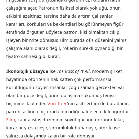
çalıştığını açar. Patronun fiziksel olarak yokluğu, onun
etkisini azaltmaz; tersine daha da artırır. Çalışanlar
kararları, korkuları ve beklentileri bu görünmeyen figür
etrafında örgütler. Böylece patron, kişi olmaktan çıkıp
işleyen bir mite dönüşür. Film burada ofis düzenini yalnız
çalışma alanı olarak değil, rollerin sürekli oynandığı bir
tiyatro sahnesi gibi kurar.
İkonolojik düzeyde
ise
The Boss of It All
, modern şirket
hayatında otoritenin hakikatten çok performansla
kurulduğunu söyler. İnsanlar çoğu zaman gerçekten var
olan bir güce değil, onun dolaşıma sokulmuş temsil
biçimine itaat eder.
Von Trier
’nin asıl sertliği de buradadır:
patron, aslında hiç orada olmadığı halde en etkili figürdür.
Film
, kapitalist iş düzeninin soyut gücünü görünür kılar;
kararlar yüzsüzleşir, sorumluluk buharlaşır, otorite ise
yalnızca dolaşımda kalan bir role dönüşür.