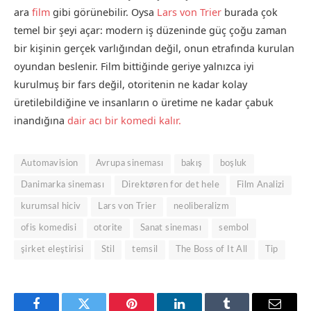
ara
film
gibi görünebilir. Oysa
Lars von Trier
burada çok
temel bir şeyi açar: modern iş düzeninde güç çoğu zaman
bir kişinin gerçek varlığından değil, onun etrafında kurulan
oyundan beslenir. Film bittiğinde geriye yalnızca iyi
kurulmuş bir fars değil, otoritenin ne kadar kolay
üretilebildiğine ve insanların o üretime ne kadar çabuk
inandığına
dair acı bir komedi kalır.
Automavision
Avrupa sineması
bakış
boşluk
Danimarka sineması
Direktøren for det hele
Film Analizi
kurumsal hiciv
Lars von Trier
neoliberalizm
ofis komedisi
otorite
Sanat sineması
sembol
şirket eleştirisi
Stil
temsil
The Boss of It All
Tip