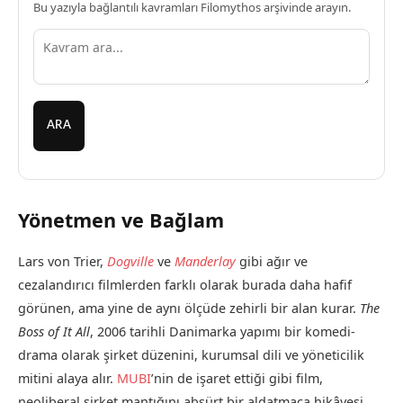
Bu yazıyla bağlantılı kavramları Filomythos arşivinde arayın.
ARA
Yönetmen ve Bağlam
Lars von Trier,
Dogville
ve
Manderlay
gibi ağır ve
cezalandırıcı filmlerden farklı olarak burada daha hafif
görünen, ama yine de aynı ölçüde zehirli bir alan kurar.
The
Boss of It All
, 2006 tarihli Danimarka yapımı bir komedi-
drama olarak şirket düzenini, kurumsal dili ve yöneticilik
mitini alaya alır.
MUBI
’nin de işaret ettiği gibi film,
neoliberal şirket mantığını absürt bir aldatmaca hikâyesi