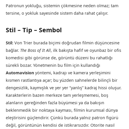
Patronun yokluğu, sistemin çökmesine neden olmaz; tam
tersine, o yokluk sayesinde sistem daha rahat çalışır.
Stil – Tip – Sembol
Stil:
Von Trier burada biçimi doğrudan filmin düşüncesine
bağlar.
The Boss of It All
, ilk bakışta hafif ve oyunbaz bir ofis
komedisi gibi görünse de, görüntü düzeni bu rahatlığı
sürekli bozar. Yönetmenin bu film için kullandığı
Automavision
yöntemi, kadrajı ve kamera yerleşimini
kısmen rastlantıya açar; bu yüzden sahnelerde bilinçli bir
dengesizlik, kaymışlık ve yer yer “yanlış” kadraj hissi oluşur.
Karakterlerin bazen merkeze tam yerleşmemesi, boş
alanların gereğinden fazla büyümesi ya da bakışın
beklenmedik bir noktaya kayması, filmin kurumsal dünya
eleştirisini güçlendirir. Çünkü burada yalnız patron figürü
değil, görüntünün kendisi de istikrarsızdır. Otorite nasıl