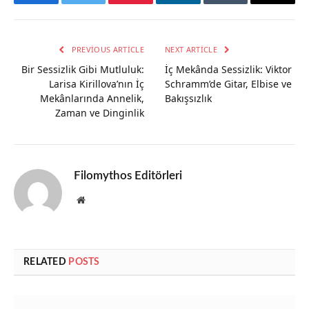
Facebook
Twitter
Pinterest
LinkedIn
Tumblr
Email
PREVIOUS ARTICLE
NEXT ARTICLE
Bir Sessizlik Gibi Mutluluk:
İç Mekânda Sessizlik: Viktor
Larisa Kirillova’nın İç
Schramm’de Gitar, Elbise ve
Mekânlarında Annelik,
Bakışsızlık
Zaman ve Dinginlik
Filomythos Editörleri
Website
RELATED
POSTS