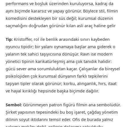
performans ve boşluk üzerinden kuruluyorsa, kadraj da
aynı biçimde kararsız ve yapay görünür. Böylece stil, filmin
komedisini destekleyen bir süs değil; kurumsal düzenin
saçmalığını doğrudan görünür kılan asli araç haline gelir
Tip:
Kristoffer, rol ile benlik arasındaki sınırı kaybeden
oyuncu tipidir; bir yalanı oynamaya başlar ama giderek o
yalanın tek sahici taşıyıcısına dönüşür. Ravn ise modern
yönetici tipinin karikatürleşmiş ama çok tanıdık halidir:
gücü sever ama sorumluluktan kaçar. Çalışanlar da bireysel
psikolojiden çok kurumsal dünyanın farklı tepkilerini
taşıyan tipler olarak görünür; korku, alınganlık, hırs, itaat
ve hayal kırıklığı hepsinde başka biçimde dağılır.
Sembol:
Görünmeyen patron figürü filmin ana sembolüdür.
Şirket yapısının tepesindeki bu boş işaret, çağdaş yönetim
dilinin soyut iktidarını temsil eder. Ofis de burada yalnız
çalışma mekânı değil, rollerin dolaşıma sokulduğu