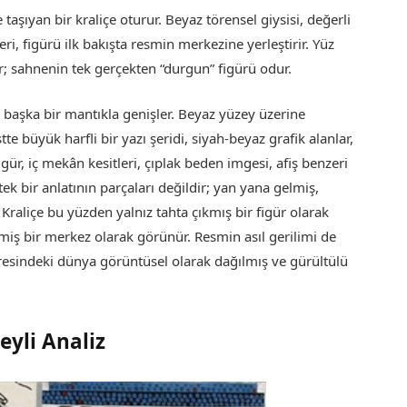
aşıyan bir kraliçe oturur. Beyaz törensel giysisi, değerli
eri, figürü ilk bakışta resmin merkezine yerleştirir. Yüz
ir; sahnenin tek gerçekten “durgun” figürü odur.
başka bir mantıkla genişler. Beyaz yüzey üzerine
tte büyük harfli bir yazı şeridi, siyah-beyaz grafik alanlar,
figür, iç mekân kesitleri, çıplak beden imgesi, afiş benzeri
ek bir anlatının parçaları değildir; yan yana gelmiş,
 Kraliçe bu yüzden yalnız tahta çıkmış bir figür olarak
ilmiş bir merkez olarak görünür. Resmin asıl gerilimi de
vresindeki dünya görüntüsel olarak dağılmış ve gürültülü
yli Analiz