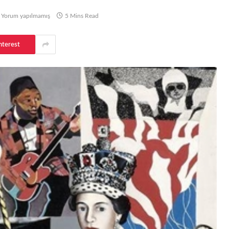
Yorum yapılmamış
5 Mins Read
nterest