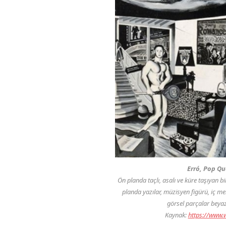
Erró, Pop Qu
Ön planda taçlı, asalı ve küre taşıyan bi
planda yazılar, müzisyen figürü, iç me
görsel parçalar beyaz 
Kaynak:
https://www.