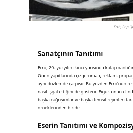
Erró, Pop Qu
Sanatçının Tanıtımı
Erró, 20. yüzyılın ikinci yarısında kolaj mantığ
Onun yapıtlarında çizgi roman, reklam, propaga
aynı düzlemde çarpışır. Bu yüzden Erró’nun res
nasıl işgal ettiğini de gösterir. Figür, onun e
başka çağrışımlar ve başka temsil rejimleri tara
örneklerinden biridir.
Eserin Tanıtımı ve Kompozis