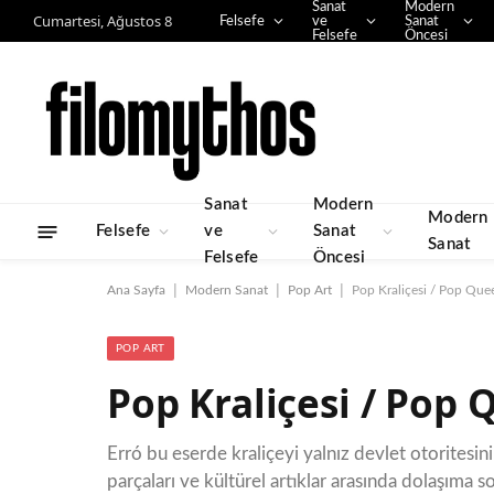
Sanat
Modern
Cumartesi, Ağustos 8
Felsefe
ve
Sanat
Felsefe
Öncesi
Sanat
Modern
Modern
Felsefe
ve
Sanat
Sanat
Felsefe
Öncesi
|
|
|
Ana Sayfa
Modern Sanat
Pop Art
Pop Kraliçesi / Pop Que
POP ART
Pop Kraliçesi / Pop 
Erró bu eserde kraliçeyi yalnız devlet otoritesin
parçaları ve kültürel artıklar arasında dolaşıma s