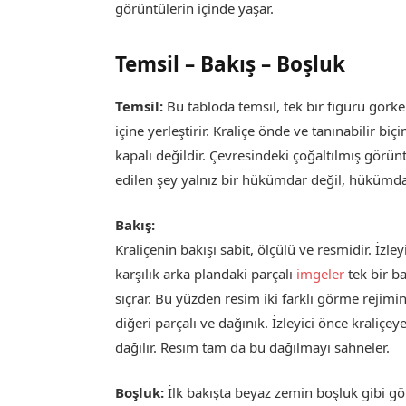
görüntülerin içinde yaşar.
Temsil – Bakış – Boşluk
Temsil:
Bu tabloda temsil, tek bir figürü görk
içine yerleştirir. Kraliçe önde ve tanınabilir b
kapalı değildir. Çevresindeki çoğaltılmış görün
edilen şey yalnız bir hükümdar değil, hükümdar
Bakış:
Kraliçenin bakışı sabit, ölçülü ve resmidir. İzl
karşılık arka plandaki parçalı
imgeler
tek bir b
sıçrar. Bu yüzden resim iki farklı görme rejimini 
diğeri parçalı ve dağınık. İzleyici önce krali
dağılır. Resim tam da bu dağılmayı sahneler.
Boşluk:
İlk bakışta beyaz zemin boşluk gibi gö