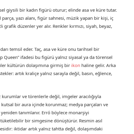
 giysili bir kadın figürü oturur; elinde asa ve küre tutar.
parça, yazı alanı, figür sahnesi, müzik yapan bir kişi, iç
 grafik düzenler yer alır. Renkler kırmızı, siyah, beyaz,
arı temsil eder. Taç, asa ve küre onu tarihsel bir
 Queen” ifadesi bu figürü yalnız siyasal ya da törensel
püler kültürün dolaşımına girmiş bir
ikon
haline gelir. Arka
ler: artık kraliçe yalnız sarayla değil, basın, eğlence,
 kurumlar ve törenlerle değil, imgeler aracılığıyla
ada kutsal bir aura içinde korunmaz; medya parçaları ve
a yeniden tanımlanır. Erró böylece monarşiyi
üketilebilir bir simgesine dönüştürür. Resmin asıl
idir: iktidar artık yalnız tahtta değil, dolaşımdaki