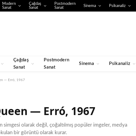
Modern
Çağdaş
Postmodern
Sinema
Psikanaliz
Sanat
Sanat
Sanat
Çağdaş
Postmodern
Sinema
Psikanaliz
Sanat
Sanat
en — Erró, 1967
Queen — Erró, 1967
in simgesi olarak değil, çoğaltılmış popüler imgeler, medya
okulan bir görüntü olarak kurar.