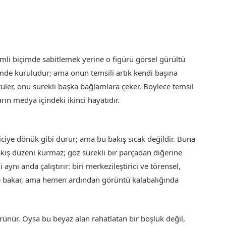
emli biçimde sabitlemek yerine o figürü görsel gürültü
içimde kuruludur; ama onun temsili artık kendi başına
tüler, onu sürekli başka bağlamlara çeker. Böylece temsil
ın medya içindeki ikinci hayatıdır.
eyiciye dönük gibi durur; ama bu bakış sıcak değildir. Buna
akış düzeni kurmaz; göz sürekli bir parçadan diğerine
aynı anda çalıştırır: biri merkezileştirici ve törensel,
çeye bakar, ama hemen ardından görüntü kalabalığında
rünür. Oysa bu beyaz alan rahatlatan bir boşluk değil,