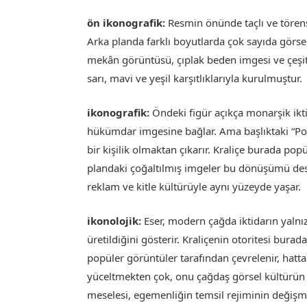
ön ikonografik:
Resmin önünde taçlı ve törensel
Arka planda farklı boyutlarda çok sayıda görsel 
mekân görüntüsü, çıplak beden imgesi ve çeşitli
sarı, mavi ve yeşil karşıtlıklarıyla kurulmuştur.
ikonografik:
Öndeki figür açıkça monarşik iktid
hükümdar imgesine bağlar. Ama başlıktaki “Pop
bir kişilik olmaktan çıkarır. Kraliçe burada po
plandaki çoğaltılmış imgeler bu dönüşümü destek
reklam ve kitle kültürüyle aynı yüzeyde yaşar.
ikonolojik:
Eser, modern çağda iktidarın yalnız
üretildiğini gösterir. Kraliçenin otoritesi bur
popüler görüntüler tarafından çevrelenir, hatt
yüceltmekten çok, onu çağdaş görsel kültürün t
meselesi, egemenliğin temsil rejiminin değişmes