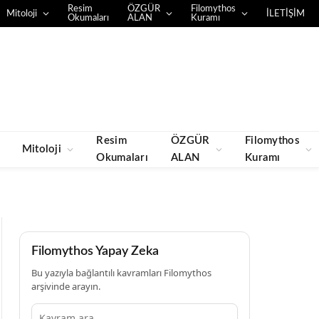
Resim
ÖZGÜR
Filomythos
Mitoloji
İLETİŞİM
Okumaları
ALAN
Kuramı
Resim
ÖZGÜR
Filomythos
Mitoloji
Okumaları
ALAN
Kuramı
Filomythos Yapay Zeka
Bu yazıyla bağlantılı kavramları Filomythos
arşivinde arayın.