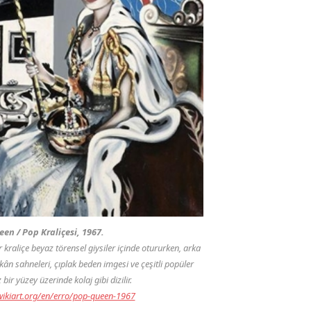
een / Pop Kraliçesi, 1967.
r kraliçe beyaz törensel giysiler içinde otururken, arka
kân sahneleri, çıplak beden imgesi ve çeşitli popüler
bir yüzey üzerinde kolaj gibi dizilir.
wikiart.org/en/erro/pop-queen-1967