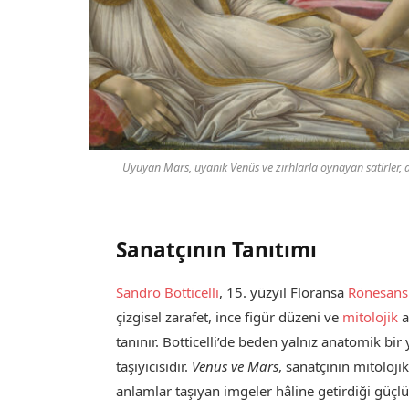
Uyuyan Mars, uyanık Venüs ve zırhlarla oynayan satirler, aş
Sanatçının Tanıtımı
Sandro Botticelli
, 15. yüzyıl Floransa
Rönesans
çizgisel zarafet, ince figür düzeni ve
mitolojik
a
tanınır. Botticelli’de beden yalnız anatomik bir 
taşıyıcısıdır.
Venüs ve Mars
, sanatçının mitolojik
anlamlar taşıyan imgeler hâline getirdiği güçlü 