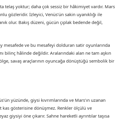
ta telaş yoktur; daha çok sessiz bir hâkimiyet vardır. Mars
u gözleridir. İzleyici, Venüs’ün sakin uyanıklığı ile
anık olur. Bakış düzeni, gücün çıplak bedende değil,
ay mesafede ve bu mesafeyi dolduran satir oyunlarında
ynı bilinç hâlinde değildir. Aralarındaki alan ne tam aşkın
 bölge, savaş araçlarının oyuncağa dönüştüğü sembolik bir
Venüs’ün yüzünde, giysi kıvrımlarında ve Mars’ın uzanan
rt kas gösterisine dönüşmez. Renkler ölçülü ve
yaz giysiyi öne çıkarır. Sahne hareketli ayrıntılar taşısa