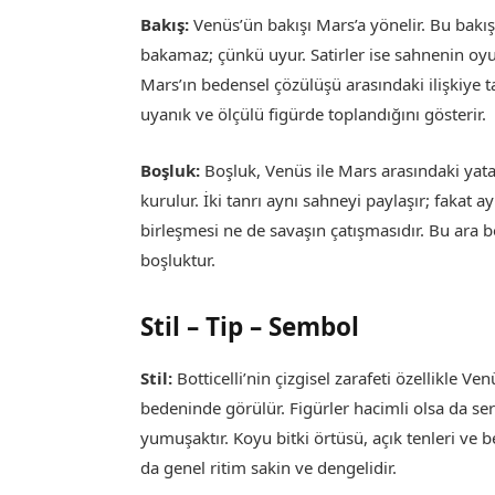
Bakış:
Venüs’ün bakışı Mars’a yönelir. Bu bakış
bakamaz; çünkü uyur. Satirler ise sahnenin oyunl
Mars’ın bedensel çözülüşü arasındaki ilişkiye t
uyanık ve ölçülü figürde toplandığını gösterir.
Boşluk:
Boşluk, Venüs ile Mars arasındaki yat
kurulur. İki tanrı aynı sahneyi paylaşır; fakat a
birleşmesi ne de savaşın çatışmasıdır. Bu ara
boşluktur.
Stil – Tip – Sembol
Stil:
Botticelli’nin çizgisel zarafeti özellikle 
bedeninde görülür. Figürler hacimli olsa da se
yumuşaktır. Koyu bitki örtüsü, açık tenleri ve be
da genel ritim sakin ve dengelidir.