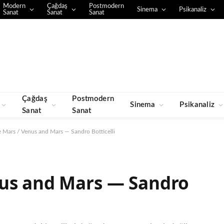
Modern
Çağdaş
Postmodern
Sinema
Psikanaliz
Sanat
Sanat
Sanat
Çağdaş
Postmodern
Sinema
Psikanaliz
Sanat
Sanat
 Mars / Venus and Mars — Sandro Botticelli
nus and Mars — Sandro