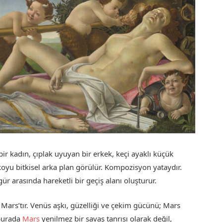
ir kadın, çıplak uyuyan bir erkek, keçi ayaklı küçük
 koyu bitkisel arka plan görülür. Kompozisyon yataydır.
figür arasında hareketli bir geçiş alanı oluşturur.
ü Mars’tır. Venüs aşkı, güzelliği ve çekim gücünü; Mars
 burada
Mars
yenilmez bir savaş tanrısı olarak değil,