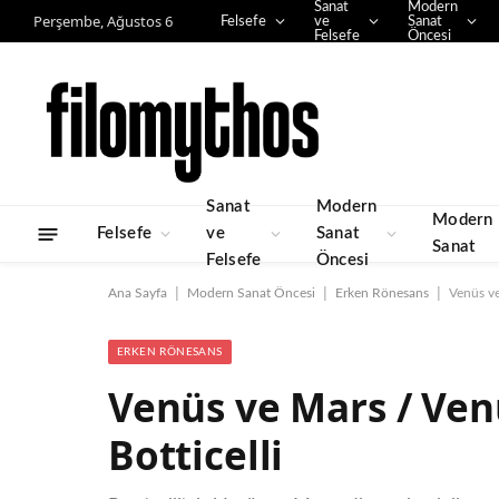
Sanat
Modern
Perşembe, Ağustos 6
Felsefe
ve
Sanat
Felsefe
Öncesi
Sanat
Modern
Modern
Felsefe
ve
Sanat
Sanat
Felsefe
Öncesi
|
|
|
Ana Sayfa
Modern Sanat Öncesi
Erken Rönesans
Venüs ve
ERKEN RÖNESANS
Venüs ve Mars / Ve
Botticelli