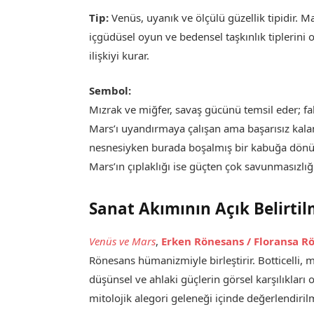
Tip:
Venüs, uyanık ve ölçülü güzellik tipidir. Mar
içgüdüsel oyun ve bedensel taşkınlık tiplerini o
ilişkiyi kurar.
Sembol:
Mızrak ve miğfer, savaş gücünü temsil eder; fak
Mars’ı uyandırmaya çalışan ama başarısız kalan 
nesnesiyken burada boşalmış bir kabuğa dönüşü
Mars’ın çıplaklığı ise güçten çok savunmasızlığ
Sanat Akımının Açık Belirtil
Venüs ve Mars
,
Erken Rönesans / Floransa R
Rönesans hümanizmiyle birleştirir. Botticelli, mit
düşünsel ve ahlaki güçlerin görsel karşılıkları 
mitolojik alegori geleneği içinde değerlendirilm