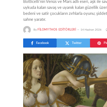
Botticelli’nin Venüs ve Mars adlı eseri, aşk ile s
uykuda kalan savaş ve uyanık kalan güzellik üzer
bedeni ve satir çocukların zırhlarla oyunu; şiddeti
sahne yaratır.
By
FILOMYTHOS EDITÖRLERI
14 Haziran 2026
Facebook
Twitter
Pi