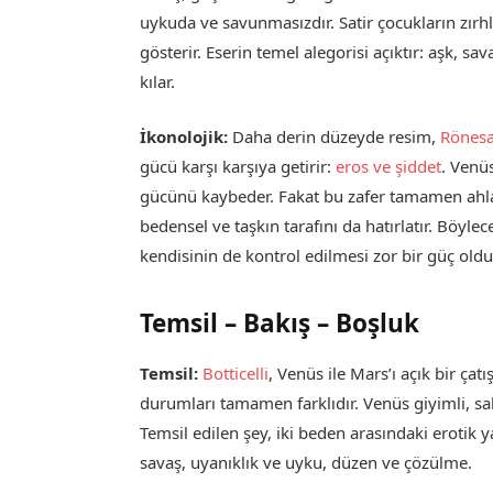
uykuda ve savunmasızdır. Satir çocukların zırhl
gösterir. Eserin temel alegorisi açıktır: aşk, sa
kılar.
İkonolojik:
Daha derin düzeyde resim,
Rönes
gücü karşı karşıya getirir:
eros ve şiddet
. Venü
gücünü kaybeder. Fakat bu zafer tamamen ahlaki
bedensel ve taşkın tarafını da hatırlatır. Böyle
kendisinin de kontrol edilmesi zor bir güç oldu
Temsil – Bakış – Boşluk
Temsil:
Botticelli
, Venüs ile Mars’ı açık bir çat
durumları tamamen farklıdır. Venüs giyimli, sak
Temsil edilen şey, iki beden arasındaki erotik y
savaş, uyanıklık ve uyku, düzen ve çözülme.