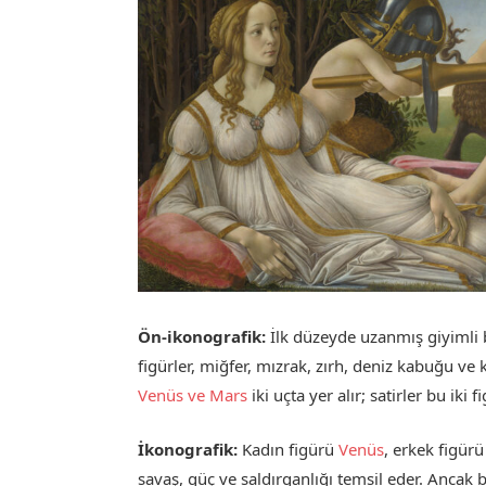
Ön-ikonografik:
İlk düzeyde uzanmış giyimli b
figürler, miğfer, mızrak, zırh, deniz kabuğu ve
Venüs ve Mars
iki uçta yer alır; satirler bu iki 
İkonografik:
Kadın figürü
Venüs
, erkek figür
savaş, güç ve saldırganlığı temsil eder. Ancak