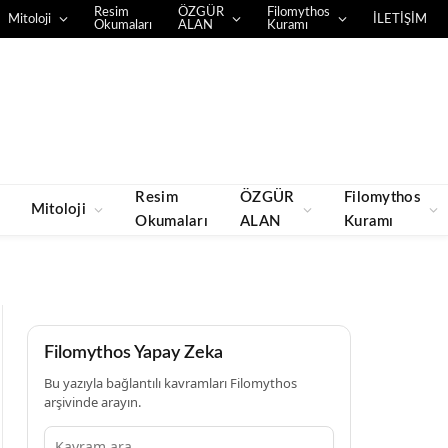
Resim
ÖZGÜR
Filomythos
Mitoloji
İLETİŞİM
Okumaları
ALAN
Kuramı
Resim
ÖZGÜR
Filomythos
Mitoloji
Okumaları
ALAN
Kuramı
Filomythos Yapay Zeka
Bu yazıyla bağlantılı kavramları Filomythos
arşivinde arayın.