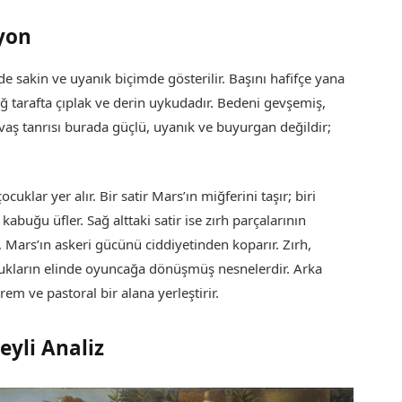
yon
de sakin ve uyanık biçimde gösterilir. Başını hafifçe yana
ağ tarafta çıplak ve derin uykudadır. Bedeni gevşemiş,
avaş tanrısı burada güçlü, uyanık ve buyurgan değildir;
uklar yer alır. Bir satir Mars’ın miğferini taşır; biri
abuğu üfler. Sağ alttaki satir ise zırh parçalarının
r, Mars’ın askeri gücünü ciddiyetinden koparır. Zırh,
ocukların elinde oyuncağa dönüşmüş nesnelerdir. Arka
em ve pastoral bir alana yerleştirir.
yli Analiz