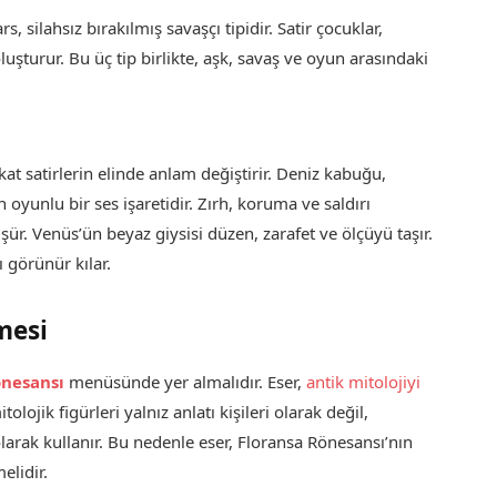
s, silahsız bırakılmış savaşçı tipidir. Satir çocuklar,
luşturur. Bu üç tip birlikte, aşk, savaş ve oyun arasındaki
at satirlerin elinde anlam değiştirir. Deniz kabuğu,
oyunlu bir ses işaretidir. Zırh, koruma ve saldırı
r. Venüs’ün beyaz giysisi düzen, zarafet ve ölçüyü taşır.
ı görünür kılar.
mesi
önesansı
menüsünde yer almalıdır. Eser,
antik mitolojiyi
olojik figürleri yalnız anlatı kişileri olarak değil,
olarak kullanır. Bu nedenle eser, Floransa Rönesansı’nın
elidir.