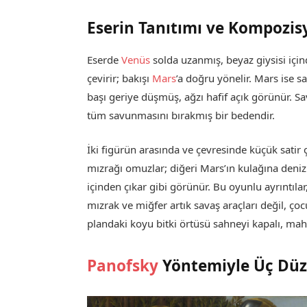
Eserin Tanıtımı ve Kompozis
Eserde
Venüs
solda uzanmış, beyaz giysisi için
çevirir; bakışı
Mars
’a doğru yönelir. Mars ise s
başı geriye düşmüş, ağzı hafif açık görünür. S
tüm savunmasını bırakmış bir bedendir.
İki figürün arasında ve çevresinde küçük satir çoc
mızrağı omuzlar; diğeri Mars’ın kulağına deniz k
içinden çıkar gibi görünür. Bu oyunlu ayrıntıla
mızrak ve miğfer artık savaş araçları değil, ç
plandaki koyu bitki örtüsü sahneyi kapalı, mahr
Panofsky
Yöntemiyle Üç Düze