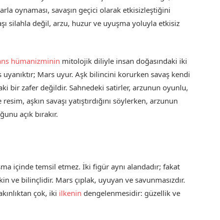
arla oynaması, savaşın geçici olarak etkisizleştiğini
vaşı silahla değil, arzu, huzur ve uyuşma yoluyla etkisiz
ans hümanizminin
mitolojik diliyle insan doğasındaki iki
s uyanıktır; Mars uyur. Aşk bilincini korurken savaş kendi
 bir zafer değildir. Sahnedeki satirler, arzunun oyunlu,
ce resim, aşkın savaşı yatıştırdığını söylerken, arzunun
ğunu açık bırakır.
ışma içinde temsil etmez. İki figür aynı alandadır; fakat
in ve bilinçlidir. Mars çıplak, uyuyan ve savunmasızdır.
akınlıktan çok, iki
ilkenin
dengelenmesidir: güzellik ve