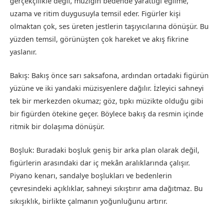
gerçekçilikle değil, müziğin bedende yarattığı eğilme,
uzama ve ritim duygusuyla temsil eder. Figürler kişi
olmaktan çok, ses üreten jestlerin taşıyıcılarına dönüşür. Bu
yüzden temsil, görünüşten çok hareket ve akış fikrine
yaslanır.
Bakış: Bakış önce sarı saksafona, ardından ortadaki figürün
yüzüne ve iki yandaki müzisyenlere dağılır. İzleyici sahneyi
tek bir merkezden okumaz; göz, tıpkı müzikte olduğu gibi
bir figürden ötekine geçer. Böylece bakış da resmin içinde
ritmik bir dolaşıma dönüşür.
Boşluk: Buradaki boşluk geniş bir arka plan olarak değil,
figürlerin arasındaki dar iç mekân aralıklarında çalışır.
Piyano kenarı, sandalye boşlukları ve bedenlerin
çevresindeki açıklıklar, sahneyi sıkıştırır ama dağıtmaz. Bu
sıkışıklık, birlikte çalmanın yoğunluğunu artırır.