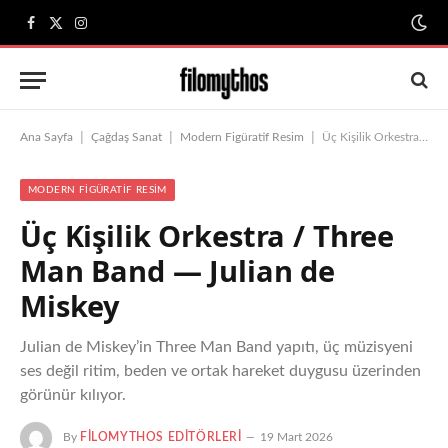
Facebook
X
Instagram
(Twitter)
|
|
|
Ana Sayfa
Çağdaş Sanat
Modern Figüratif Resim
Üç Kişilik Orkestra / Three Man Band — Julian de Miskey
MODERN FIGÜRATIF RESIM
Üç Kişilik Orkestra / Three
Man Band — Julian de
Miskey
Julian de Miskey’in Three Man Band yapıtı, üç müzisyeni
ses değil ritim, beden ve ortak hareket duygusu üzerinden
görünür kılıyor.
By
FILOMYTHOS EDITÖRLERI
19 Mart 2026