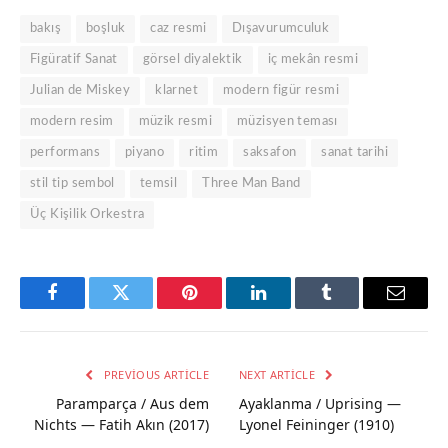
bakış
boşluk
caz resmi
Dışavurumculuk
Figüratif Sanat
görsel diyalektik
iç mekân resmi
Julian de Miskey
klarnet
modern figür resmi
modern resim
müzik resmi
müzisyen teması
performans
piyano
ritim
saksafon
sanat tarihi
stil tip sembol
temsil
Three Man Band
Üç Kişilik Orkestra
Facebook
Twitter
Pinterest
LinkedIn
Tumblr
Email
PREVIOUS ARTICLE
NEXT ARTICLE
Paramparça / Aus dem
Ayaklanma / Uprising —
Nichts — Fatih Akın (2017)
Lyonel Feininger (1910)