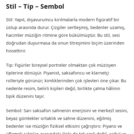
Stil – Tip – Sembol
Stil: Yapıt, dışavurumcu kırılmalarla modern figüratif bir
üslup arasında durur. Çizgiler sertleşmiş, bedenler uzamış,
hacimler müziğin ritmine göre bükülmüştür. Bu stil, sesi
doğrudan duyurmasa da onun titreşimini biçim üzerinden
hissettirir.
Tip: Figürler bireysel portreler olmaktan çok müzisyen
tiplerine dönüşür. Piyanist, saksafoncu ve klarnetçi
rolleriyle görünür; kimliklerinden çok işlevleri öne çıkar. Bu
nedenle resim, belirli kişileri değil, birlikte çalma hâlinin
tipik düzenini taşır.
Sembol: Sarı saksafon sahnenin enerjisini ve merkezî sesini,
beyaz gömlekler ortaklık ve sahne düzenini, eğilmiş
bedenler ise müziğin fiziksel etkisini çağrıştırır. Piyano ve
üflemeli çalgılar arasındaki ilişki de tek sesli değil, çoğul ve