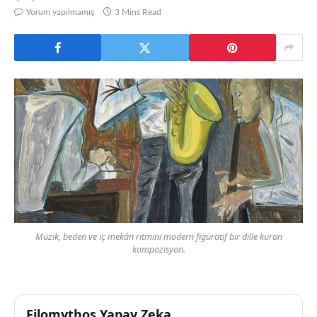
Yorum yapılmamış
3 Mins Read
Müzik, beden ve iç mekân ritmini modern figüratif bir dille kuran
kompozisyon.
Filomythos Yapay Zeka