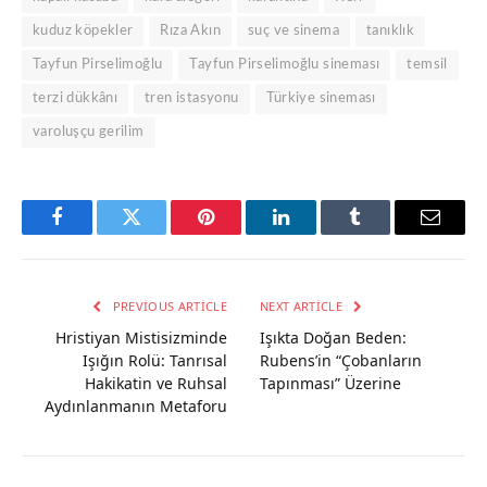
kuduz köpekler
Rıza Akın
suç ve sinema
tanıklık
Tayfun Pirselimoğlu
Tayfun Pirselimoğlu sineması
temsil
terzi dükkânı
tren istasyonu
Türkiye sineması
varoluşçu gerilim
Facebook
Twitter
Pinterest
LinkedIn
Tumblr
Email
PREVIOUS ARTICLE
NEXT ARTICLE
Hristiyan Mistisizminde
Işıkta Doğan Beden:
Işığın Rolü: Tanrısal
Rubens’in “Çobanların
Hakikatin ve Ruhsal
Tapınması” Üzerine
Aydınlanmanın Metaforu