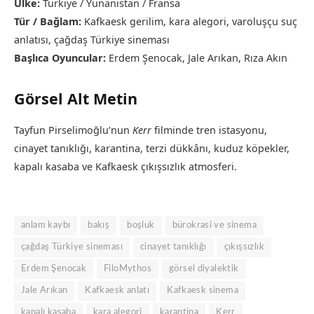
Ülke:
Türkiye / Yunanistan / Fransa
Tür / Bağlam:
Kafkaesk gerilim, kara alegori, varoluşçu suç
anlatısı, çağdaş Türkiye sineması
Başlıca Oyuncular:
Erdem Şenocak, Jale Arıkan, Rıza Akın
Görsel Alt Metin
Tayfun Pirselimoğlu’nun
Kerr
filminde tren istasyonu,
cinayet tanıklığı, karantina, terzi dükkânı, kuduz köpekler,
kapalı kasaba ve Kafkaesk çıkışsızlık atmosferi.
anlam kaybı
bakış
boşluk
bürokrasi ve sinema
çağdaş Türkiye sineması
cinayet tanıklığı
çıkışsızlık
Erdem Şenocak
FiloMythos
görsel diyalektik
Jale Arıkan
Kafkaesk anlatı
Kafkaesk sinema
kapalı kasaba
kara alegori
karantina
Kerr