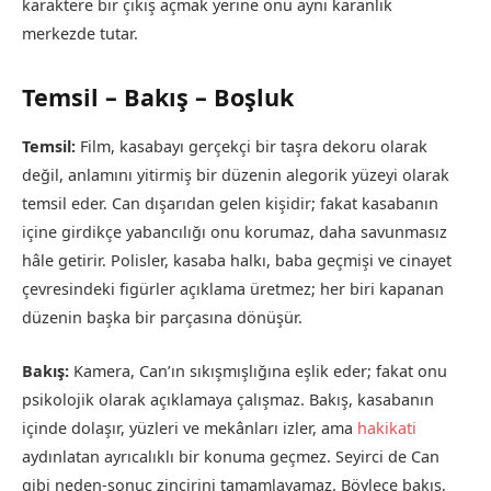
karaktere bir çıkış açmak yerine onu aynı karanlık
merkezde tutar.
Temsil – Bakış – Boşluk
Temsil:
Film, kasabayı gerçekçi bir taşra dekoru olarak
değil, anlamını yitirmiş bir düzenin alegorik yüzeyi olarak
temsil eder. Can dışarıdan gelen kişidir; fakat kasabanın
içine girdikçe yabancılığı onu korumaz, daha savunmasız
hâle getirir. Polisler, kasaba halkı, baba geçmişi ve cinayet
çevresindeki figürler açıklama üretmez; her biri kapanan
düzenin başka bir parçasına dönüşür.
Bakış:
Kamera, Can’ın sıkışmışlığına eşlik eder; fakat onu
psikolojik olarak açıklamaya çalışmaz. Bakış, kasabanın
içinde dolaşır, yüzleri ve mekânları izler, ama
hakikati
aydınlatan ayrıcalıklı bir konuma geçmez. Seyirci de Can
gibi neden-sonuç zincirini tamamlayamaz. Böylece bakış,