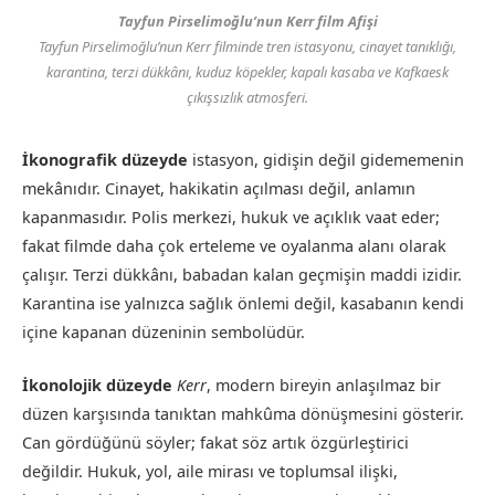
Tayfun Pirselimoğlu’nun
Kerr
film Afişi
Tayfun Pirselimoğlu’nun
Kerr
filminde tren istasyonu, cinayet tanıklığı,
karantina, terzi dükkânı, kuduz köpekler, kapalı kasaba ve Kafkaesk
çıkışsızlık atmosferi.
İkonografik düzeyde
istasyon, gidişin değil gidememenin
mekânıdır. Cinayet, hakikatin açılması değil, anlamın
kapanmasıdır. Polis merkezi, hukuk ve açıklık vaat eder;
fakat filmde daha çok erteleme ve oyalanma alanı olarak
çalışır. Terzi dükkânı, babadan kalan geçmişin maddi izidir.
Karantina ise yalnızca sağlık önlemi değil, kasabanın kendi
içine kapanan düzeninin sembolüdür.
İkonolojik düzeyde
Kerr
, modern bireyin anlaşılmaz bir
düzen karşısında tanıktan mahkûma dönüşmesini gösterir.
Can gördüğünü söyler; fakat söz artık özgürleştirici
değildir. Hukuk, yol, aile mirası ve toplumsal ilişki,