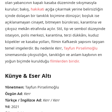
olan yabancının kapalı kasaba düzeninde sıkışmasıyla
kurulur; bakış,
hakikati
açığa çıkarmak yerine belirsizliğin
içinde dolaşan bir tanıklık biçimine dönüşür; boşluk ise
açıklanamayan cinayet, bitmeyen bürokrasi, karantina ve
çıkışsız mekân etrafında açılır. Stil, tip ve sembol düzeyinde
istasyon, polis merkezi, karantina, terzi dükkânı, kuduz
köpekler ve kasaba yolları, filmin Kafkaesk yapısını taşıyan
temel imgelerdir. Bu nedenle
Kerr
,
Tayfun Pirselimoğlu
sinemasında çıkışsızlığın, tanıklığın ve anlam kaybının en
yoğun biçimde kurulduğu
filmlerden biridir.
Künye & Eser Altı
Yönetmen:
Tayfun Pirselimoğlu
Özgün Ad:
Kerr
Türkçe / İngilizce Ad:
Kerr / Kerr
Yıl:
2021