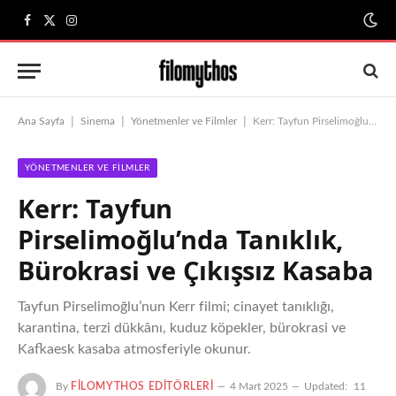
Facebook
X
Instagram
(Twitter)
|
|
|
Ana Sayfa
Sinema
Yönetmenler ve Filmler
Kerr: Tayfun Pirselimoğlu’nda Tanıklık, Bürokrasi ve Çıkışsız Kasaba
YÖNETMENLER VE FILMLER
Kerr: Tayfun
Pirselimoğlu’nda Tanıklık,
Bürokrasi ve Çıkışsız Kasaba
Tayfun Pirselimoğlu’nun Kerr filmi; cinayet tanıklığı,
karantina, terzi dükkânı, kuduz köpekler, bürokrasi ve
Kafkaesk kasaba atmosferiyle okunur.
By
FILOMYTHOS EDITÖRLERI
4 Mart 2025
Updated:
11