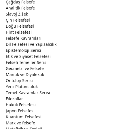
Çağdaş Felsefe
Analitik Felsefe
Slavoj Žižek
Çin Felsefesi
Doğu Felsefesi
Hint Felsefesi
Felsefe Kavramları
Dil Felsefesi ve Yapısalcılık
Epistemoloji Serisi
Etik ve Siyaset Felsefesi
Felsefi Temeller Serisi
Geometri ve Felsefe
Mantık ve Diyalektik
Ontoloji Serisi
Yeni-Platonculuk
Temel Kavramlar Serisi
Filozoflar
Hukuk Felsefesi
Japon Felsefesi
Kuantum Felsefesi
Marx ve felsefe
Metafizik ve Teoloji