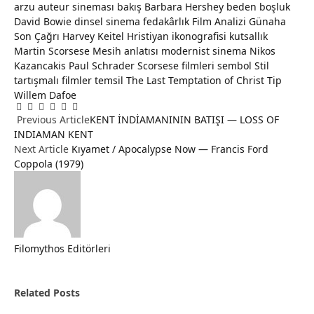
arzu
auteur sineması
bakış
Barbara Hershey
beden
boşluk
David Bowie
dinsel sinema
fedakârlık
Film Analizi
Günaha
Son Çağrı
Harvey Keitel
Hristiyan ikonografisi
kutsallık
Martin Scorsese
Mesih anlatısı
modernist sinema
Nikos
Kazancakis
Paul Schrader
Scorsese filmleri
sembol
Stil
tartışmalı filmler
temsil
The Last Temptation of Christ
Tip
Willem Dafoe
Facebook
Twitter
Pinterest
LinkedIn
Tumblr
Email
Previous Article
KENT İNDİAMANININ BATIŞI — LOSS OF
INDIAMAN KENT
Next Article
Kıyamet / Apocalypse Now — Francis Ford
Coppola (1979)
Filomythos Editörleri
Website
Related
Posts