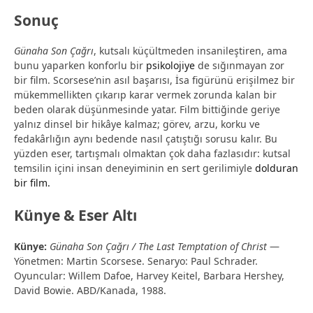
Sonuç
Günaha Son Çağrı
, kutsalı küçültmeden insanileştiren, ama
bunu yaparken konforlu bir
psikolojiye
de sığınmayan zor
bir film. Scorsese’nin asıl başarısı, İsa figürünü erişilmez bir
mükemmellikten çıkarıp karar vermek zorunda kalan bir
beden olarak düşünmesinde yatar. Film bittiğinde geriye
yalnız dinsel bir hikâye kalmaz; görev, arzu, korku ve
fedakârlığın aynı bedende nasıl çatıştığı sorusu kalır. Bu
yüzden eser, tartışmalı olmaktan çok daha fazlasıdır: kutsal
temsilin içini insan deneyiminin en sert gerilimiyle
dolduran
bir film.
Künye & Eser Altı
Künye:
Günaha Son Çağrı / The Last Temptation of Christ
—
Yönetmen: Martin Scorsese. Senaryo: Paul Schrader.
Oyuncular: Willem Dafoe, Harvey Keitel, Barbara Hershey,
David Bowie. ABD/Kanada, 1988.