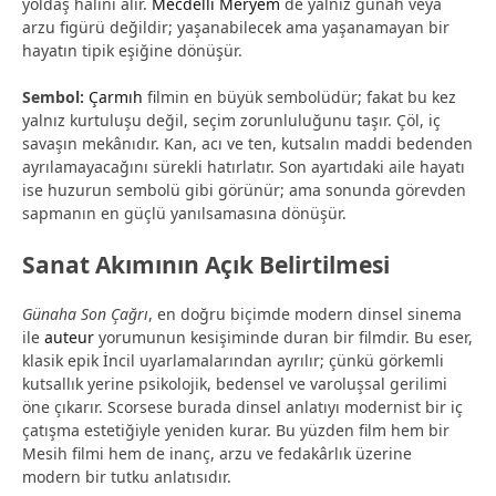
yoldaş halini alır.
Mecdelli Meryem
de yalnız günah veya
arzu figürü değildir; yaşanabilecek ama yaşanamayan bir
hayatın tipik eşiğine dönüşür.
Sembol:
Çarmıh
filmin en büyük sembolüdür; fakat bu kez
yalnız kurtuluşu değil, seçim zorunluluğunu taşır. Çöl, iç
savaşın mekânıdır. Kan, acı ve ten, kutsalın maddi bedenden
ayrılamayacağını sürekli hatırlatır. Son ayartıdaki aile hayatı
ise huzurun sembolü gibi görünür; ama sonunda görevden
sapmanın en güçlü yanılsamasına dönüşür.
Sanat Akımının Açık Belirtilmesi
Günaha Son Çağrı
, en doğru biçimde modern dinsel sinema
ile
auteur
yorumunun kesişiminde duran bir filmdir. Bu eser,
klasik epik İncil uyarlamalarından ayrılır; çünkü görkemli
kutsallık yerine psikolojik, bedensel ve varoluşsal gerilimi
öne çıkarır. Scorsese burada dinsel anlatıyı modernist bir iç
çatışma estetiğiyle yeniden kurar. Bu yüzden film hem bir
Mesih filmi hem de inanç, arzu ve fedakârlık üzerine
modern bir tutku anlatısıdır.