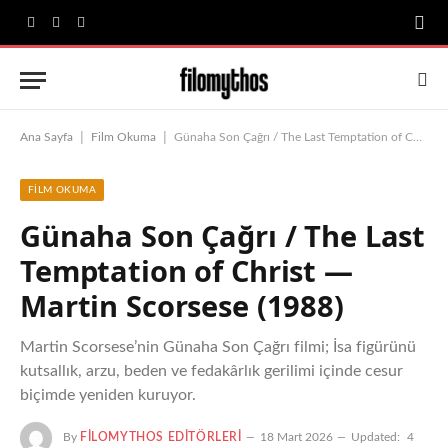
Facebook
X
Instagram
(Twitter)
|
|
Ana Sayfa
Film Okuma
Günaha Son Çağrı / The Last Temptation of Christ — Martin Scorsese (1988)
FILM OKUMA
Günaha Son Çağrı / The Last
Temptation of Christ —
Martin Scorsese (1988)
Martin Scorsese’nin Günaha Son Çağrı filmi; İsa figürünü
kutsallık, arzu, beden ve fedakârlık gerilimi içinde cesur
biçimde yeniden kuruyor.
By
FILOMYTHOS EDITÖRLERI
18 Mart 2026
Updated:
4