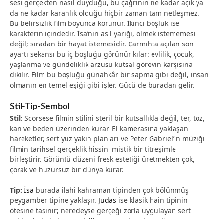
sesi gerçekten nasıl duyduğu, bu çağrının ne kadar açık ya
da ne kadar karanlık olduğu hiçbir zaman tam netleşmez.
Bu belirsizlik film boyunca korunur. İkinci boşluk ise
karakterin içindedir. İsa’nın asıl yarığı, ölmek istememesi
değil; sıradan bir hayat istemesidir. Çarmıhta açılan son
ayartı sekansı bu iç boşluğu görünür kılar: evlilik, çocuk,
yaşlanma ve gündeliklik arzusu kutsal görevin karşısına
dikilir. Film bu boşluğu günahkâr bir sapma gibi değil, insan
olmanın en temel eşiği gibi işler. Gücü de buradan gelir.
Stil-Tip-Sembol
Stil:
Scorsese filmin stilini steril bir kutsallıkla değil, ter, toz,
kan ve beden üzerinden kurar. El kamerasına yaklaşan
hareketler, sert yüz yakın planları ve Peter Gabriel’in müziği
filmin tarihsel gerçeklik hissini mistik bir titreşimle
birleştirir. Görüntü düzeni fresk estetiği üretmekten çok,
çorak ve huzursuz bir dünya kurar.
Tip:
İsa
burada ilahi kahraman tipinden çok bölünmüş
peygamber tipine yaklaşır.
Judas
ise klasik hain tipinin
ötesine taşınır; neredeyse gerçeği zorla uygulayan sert