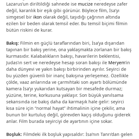
Lazarus’un diriltildiği sahnede ise
mucize
neredeyse zafer
değil, karanlık bir eşik gibi görünür. Böylece film, İsa’yı
simgesel bir
ikon
olarak değil, taşıdığı çağrının altında
ezilen bir beden olarak temsil eder. Bu temsil biçimi filmin
bütün riskini de kurar.
Bakış:
Filmin en güçlü taraflarından biri, İsa’ya dışarıdan
tapınan bir bakış yerine, ona yaklaşmakta zorlanan bir bakış
kurmasıdır. Kalabalıkların bakışı, havarilerin beklentisi,
Judas’ın sert ve neredeyse hesap soran bakışı ile
Meryem
’in
daha dünyevi ve yakın bakışı birbirinden ayrılır. Seyirci de
bu yüzden güvenli bir inanç bakışına yerleşemez. Özellikle
çölde, vaaz anlarında ve çarmıhtaki son ayartı bölümünde
kamera İsa’yı yukarıdan kutsayan bir mesafede durmaz;
yüzüne, terine, korkusuna yaklaşır. Son büyük yanılsama
sekansında ise bakış daha da karmaşık hale gelir: seyirci
kısa süre için “normal hayat” ihtimalinin içine çekilir, ama
bunun bir kurtuluş değil, görevden kaçış olduğunu giderek
anlar. Film burada seyirciyi de ayartının içine sokar.
Boşluk:
Filmdeki ilk boşluk yapısaldır: İsa’nın Tanrı’dan gelen