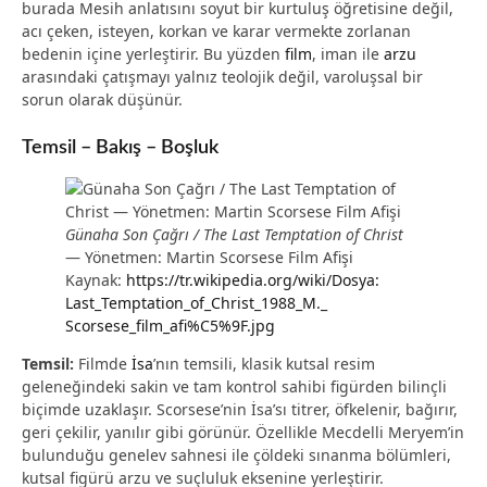
burada Mesih anlatısını soyut bir kurtuluş öğretisine değil,
acı çeken, isteyen, korkan ve karar vermekte zorlanan
bedenin içine yerleştirir. Bu yüzden
film
, iman ile
arzu
arasındaki çatışmayı yalnız teolojik değil, varoluşsal bir
sorun olarak düşünür.
Temsil – Bakış – Boşluk
Günaha Son Çağrı / The Last Temptation of Christ
— Yönetmen: Martin Scorsese Film Afişi
Kaynak:
https://tr.wikipedia.org/wiki/Dosya:
Last_Temptation_of_Christ_1988_M._
Scorsese_film_afi%C5%9F.jpg
Temsil:
Filmde
İsa
’nın temsili, klasik kutsal resim
geleneğindeki sakin ve tam kontrol sahibi figürden bilinçli
biçimde uzaklaşır. Scorsese’nin İsa’sı titrer, öfkelenir, bağırır,
geri çekilir, yanılır gibi görünür. Özellikle Mecdelli Meryem’in
bulunduğu genelev sahnesi ile çöldeki sınanma bölümleri,
kutsal figürü arzu ve suçluluk eksenine yerleştirir.