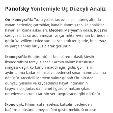
Panofsky
Yöntemiyle Üç Düzeyli Analiz
Ön-ikonografik:
Tozlu yollar, taş evler, çöl, güneş altında
yanan bedenler, çarmıhlar, kana bulanmış ten, kalabalıklar,
havariler, Roma askerleri,
Mecdelli Meryem
’in odası,
Judas
’ın
sert yüzü, Lazarus’un mezarı ve çarmıhta kıvranan bir beden
görürüz. Willem Dafoe’nun İsa’sı sık sık ter içinde, huzursuz
ve parçalanmış bir yüz olarak görünür.
İkonografik:
Bu görüntüler kısa sürede klasik Mesih
ikonografisini tersyüz eder. Çarmıh yalnız kurtuluşun
simgesi değil, korkunun maddi ağırlığıdır. Çöl, ilahi
aydınlanma kadar zihinsel ve bedensel sınanmanın alanına
dönüşür. Mecdelli Meryem yalnız günah fikrinin değil,
dünyevi yakınlık ve kaybedilmiş hayat ihtimalinin
taşıyıcısıdır. Judas da ihanet figürü olmaktan çıkar;
neredeyse zorunlu tarihin sert uygulayıcısı gibi görünür.
İkonolojik:
Filmin asıl meselesi, kutsalın bedenden
bağımsız düşünülemeyeceğini göstermektir. Scorsese