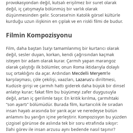
provokasyondan değil, kutsalı erişilmez bir suret olarak
değil, iç çatışmayla bölünmüş bir varlık olarak
düşünmesinden gelir. Scorsese’nin Katolik görsel kültürle
kurduğu uzun ilişkinin en çıplak ve en riskli filmi de budur.
Filmin Kompozisyonu
Film, daha baştan İsa’yı tamamlanmış bir kurtarıcı olarak
değil, sesler duyan, korkan, kendi çağrısından kaçmak
isteyen bir adam olarak kurar. Çarmıh yapan marangoz
olarak çalıştığı ilk bölümler, onun Roma iktidarıyla dolaylı
suç ortaklığını da açar. Ardından
Mecdelli Meryem
’le
karşılaşması, çöle çekilişi, vaazları,
Lazarus
’u diriltmesi,
Kudüs’e girişi ve çarmıh hattı giderek daha büyük bir dinsel
anlatıyı kurar; fakat film bu büyümeyi zafer duygusuyla
değil, artan iç gerilimle taşır. En kritik kırılma, çarmıhtaki
“son ayartı” bölümüdür. Burada film, kurtarıcılık ile sıradan
insan hayatı arasında bir yarık açar ve neredeyse bütün
anlamını bu yarığın içine yerleştirir. Kompozisyon bu yüzden
çizgisel görünse de aslında tek bir soru etrafında sıkışır:
İlahi görev ile insan arzusu aynı bedende nasıl taşınır?